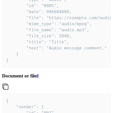
		"id": "0005",

		"date": 946684800,

		"file": "https://example.com/audio.mp3",

		"mime_type": "audio/mpeg",

		"file_name": "audio.mp3",

		"file_size": 2048,

		"title": "Title",

		"text": "Audio message comment."

	}

}
Document or file
#
{

	"sender": {

		"id": "001"
