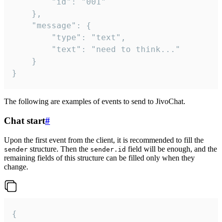
		"id": "001"

	},

	"message": {

		"type": "text",

		"text": "need to think..."

	}

}
The following are examples of events to send to JivoChat.
Chat start
#
Upon the first event from the client, it is recommended to fill the
structure. Then the
field will be enough, and the
sender
sender.id
remaining fields of this structure can be filled only when they
change.
{
