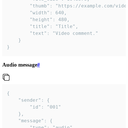
		"thumb": "https://example.com/video_thumb.png",

		"width": 640,

		"height": 480,

		"title": "Title",

		"text": "Video comment."

	}

}
Audio message
#
{

	"sender": {

		"id": "001"

	},

	"message": {

		"type": "audio",
