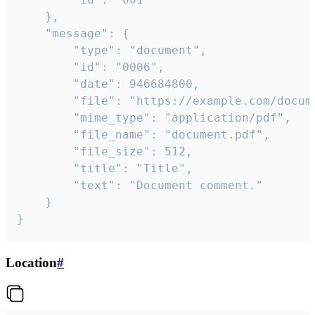
	},

	"message": {

		"type": "document",

		"id": "0006",

		"date": 946684800,

		"file": "https://example.com/document.pdf",

		"mime_type": "application/pdf",

		"file_name": "document.pdf",

		"file_size": 512,

		"title": "Title",

		"text": "Document comment."

	}

}
Location
#