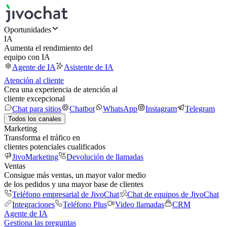
Oportunidades
IA
Aumenta el rendimiento del
equipo con IA
Agente de IA
Asistente de IA
Atención al cliente
Crea una experiencia de atención al
cliente excepcional
Chat para sitios
Chatbot
WhatsApp
Instagram
Telegram
Todos los canales
Marketing
Transforma el tráfico en
clientes potenciales cualificados
JivoMarketing
Devolución de llamadas
Ventas
Consigue más ventas, un mayor valor medio
de los pedidos y una mayor base de clientes
Teléfono empresarial de JivoChat
Chat de equipos de JivoChat
Integraciones
Teléfono Plus
Video llamadas
CRM
Agente de IA
Gestiona las preguntas