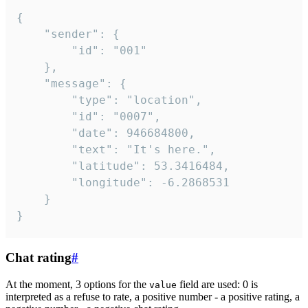
{

	"sender": {

		"id": "001"

	},

	"message": {

		"type": "location",

		"id": "0007",

		"date": 946684800,

		"text": "It's here.",

		"latitude": 53.3416484,

		"longitude": -6.2868531

	}

}
Chat rating
#
At the moment, 3 options for the
field are used: 0 is
value
interpreted as a refuse to rate, a positive number - a positive rating, a