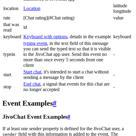
latitude
location
Location
longitude
rate
[Chat rating](#Chat rating)
value
that was
id
read
keyboard
Keyboard with options
, details in the example
keyboard
typing event
, in the text field of this message
you can send the typed text so that it is visible
typein
to the JivoChat app user. Send this event no
-
more than once every 5 seconds from one
client
Start chat
, it's intended to start a chat without
start
-
sending a message by the client
End chat
, a signal that events for this chat are
stop
-
no longer accepted
Event Examples
#
JivoChat Event Examples
#
If at least one sender property is defined for the JivoChat user, a
field with this information is added to the event. The
sender