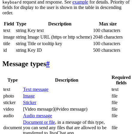
request and response. See
example
for details. Priority of
keyboard
fields for display to the user is shown in the table in descending
order.
Field
Type
Description
Max size
text
string
Key text
100 characters
image
string
Image URL (https or http scheme)
2048 characters
title
string
Title or tooltip key
100 characters
id
string
Key ID
500 characters
Message types
#
Required
Type
Description
fields
text
Text message
text
photo
Image
file
sticker
Sticker
file
video
[Video message](#video message)
file
audio
Audio message
file
Document or file
, in a message of this type,
document
you can send any files that are allowed to be
file
transferred to JivoChat app