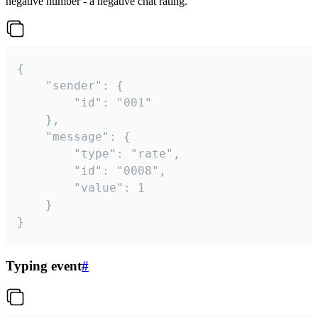
negative number - a negative chat rating.
{

	"sender": {

		"id": "001"

	},

	"message": {

		"type": "rate",

		"id": "0008",

		"value": 1

	}

}
Typing event
#