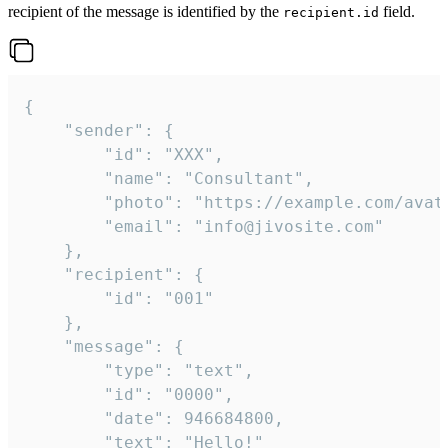
recipient of the message is identified by the
field.
recipient.id
{

	"sender": {

		"id": "XXX",

		"name": "Consultant",

		"photo": "https://example.com/avatar.png",

		"email": "info@jivosite.com"

	},

	"recipient": {

		"id": "001"

	},

	"message": {

		"type": "text",

		"id": "0000",

		"date": 946684800,

		"text": "Hello!"
