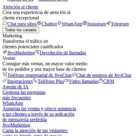
Atención al cliente
Crea una experiencia de atención al
cliente excepcional
Chat para sitios
Chatbot
WhatsApp
Instagram
Telegram
Todos los canales
Marketing
Transforma el tráfico en
clientes potenciales cualificados
JivoMarketing
Devolución de llamadas
Ventas
Consigue más ventas, un mayor valor medio
de los pedidos y una mayor base de clientes
Teléfono empresarial de JivoChat
Chat de equipos de JivoChat
Integraciones
Teléfono Plus
Video llamadas
CRM
Agente de IA
Gestiona las preguntas
más frecuentes
WhatsApp
Aumenta las ventas y ofrece asistencia
a tus clientes a través de su aplicación
de mensajería preferida
JivoMarketing
Capta la atención de tus visitantes:
capta su interés antes de que se