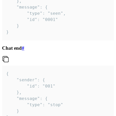
	},

	"message": {

		"type": "seen",

		"id": "0001"

	}

}
Chat end
#
{

	"sender": {

		"id": "001"

	},

	"message": {

		"type": "stop"

	}
