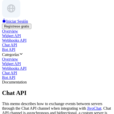
Iniciar Sesión
Regístrese gratis
Overview
Widget API
Webhooks API
Chat API
Bot API
Categorías
Overview
Widget API
Webhooks API
Chat API
Bot API
Documentation
Chat API
This memo describes how to exchange events between servers
through the Chat API channel when integrating with
JivoChat
. Chat
API channel is asynchronous and bidirectional, a custom server is