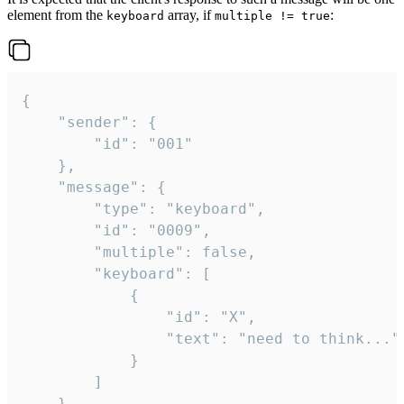
element from the
array, if
:
keyboard
multiple != true
{

	"sender": {

		"id": "001"

	},

	"message": {

		"type": "keyboard",

		"id": "0009",

		"multiple": false,

		"keyboard": [

			{

				"id": "X",

				"text": "need to think..."

			}

		]

	}
