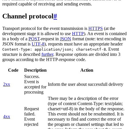
required capable of receiving and sending events.
Channel protocol
#
Transport protocol for the event transmission is
HTTPS
(at the
development stage it is allowed to use
HTTP
). An event is contained
in a body of a
POST
-request in
JSON
format (note: text encoding in
JSON format is
UTF-8
), requests must have an appropriate header
. Event
Content-Type: application/json; charset=utf-8
structure is described
further
. Response options are divided into 3
groups according to the HTTP-response code.
Code
Description
Action
Success.
Event is
2xx
Inform the user about successfull delivery
accepted for
processing
There may be a description of the error
(type of content Content-Type: text/plain;
Request
charset=utf-8) in the body of the response.
failed.
This event should not be resubmitted. It is
4xx
Event
necessary to find and correct the error of
rejected
the program or channel settings that led to