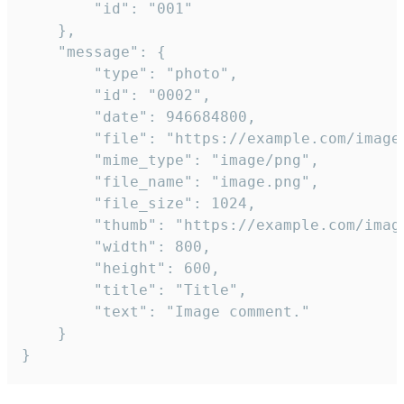
		"id": "001"

	},

	"message": {

		"type": "photo",

		"id": "0002",

		"date": 946684800,

		"file": "https://example.com/image.png",

		"mime_type": "image/png",

		"file_name": "image.png",

		"file_size": 1024,

		"thumb": "https://example.com/image_thumb.png",

		"width": 800,

		"height": 600,

		"title": "Title",

		"text": "Image comment."

	}

}