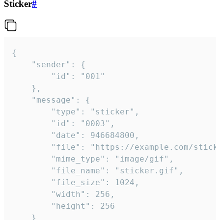
Sticker
#
{

	"sender": {

		"id": "001"

	},

	"message": {

		"type": "sticker",

		"id": "0003",

		"date": 946684800,

		"file": "https://example.com/sticker.gif",

		"mime_type": "image/gif",

		"file_name": "sticker.gif",

		"file_size": 1024,

		"width": 256,

		"height": 256

	}
