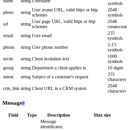
name
string
Username
symbols
User avatar URL, valid https or http
2048
photo
string
schemes
symbols
User page URL, valid https or http
2048
url
string
schemes
символов
255
email
string
User email
symbols
2-15
phone
string
User phone number
symbols
1000
invite
string
Client invitation text
symbols
group
string
Department a client applies to
10 digits
255
intent
string
Subject of a customer's request
characters
2048
crm_link
string
Client URL in a CRM system
characters
Message
#
Field
Type
Description
Max size
Message
identificator,