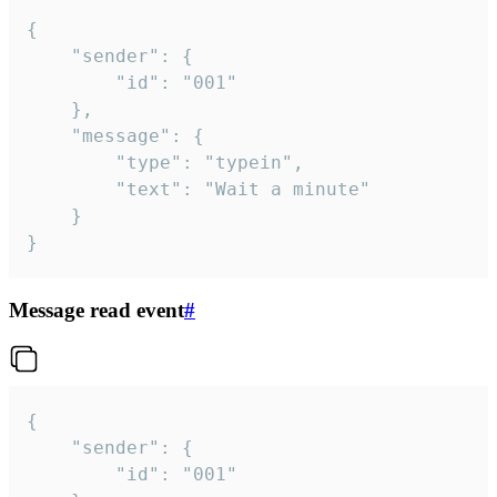
{

	"sender": {

		"id": "001"

	},

	"message": {

		"type": "typein",

		"text": "Wait a minute"

	}

}
Message read event
#
{

	"sender": {

		"id": "001"
