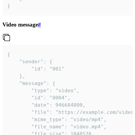
}
Video message
#
{

	"sender": {

		"id": "001"

	},

	"message": {

		"type": "video",

		"id": "0004",

		"date": 946684800,

		"file": "https://example.com/video.mp4",

		"mime_type": "video/mp4",

		"file_name": "video.mp4",

		"file_size": 1048576,
