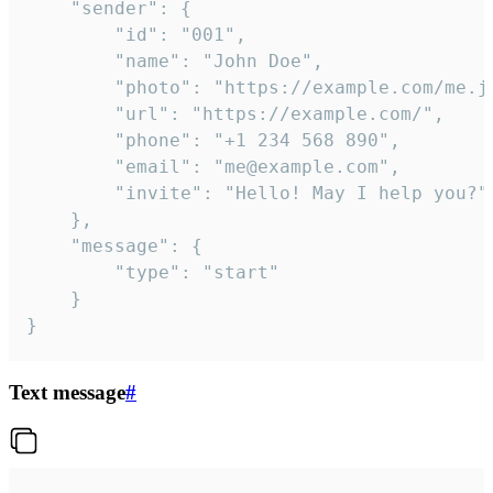
	"sender": {

		"id": "001",

		"name": "John Doe",

		"photo": "https://example.com/me.jpg",

		"url": "https://example.com/",

		"phone": "+1 234 568 890",

		"email": "me@example.com",

		"invite": "Hello! May I help you?"

	},

	"message": {

		"type": "start"

	}

}
Text message
#