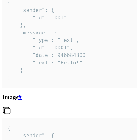
{

	"sender": {

		"id": "001"

	},

	"message": {

		"type": "text",

		"id": "0001",

		"date": 946684800,

		"text": "Hello!"

	}

}
Image
#
{

	"sender": {
