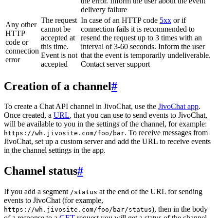
the error. Inform the user about the event
delivery failure
The request
In case of an HTTP code
5xx
or if
Any other
cannot be
connection fails it is recommended to
HTTP
accepted at
resend the request up to 3 times with an
code or
this time.
interval of 3-60 seconds. Inform the user
connection
Event is not
that the event is temporarily undeliverable.
error
accepted
Contact server support
Creation of a channel
#
To create a Chat API channel in JivoChat, use the
JivoChat app
.
Once created, a
URL
, that you can use to send events to JivoChat,
will be available to you in the settings of the channel, for example:
. To receive messages from
https://wh.jivosite.com/foo/bar
JivoChat, set up a custom server and add the URL to receive events
in the channel settings in the app.
Channel status
#
If you add a segment
at the end of the URL for sending
/status
events to JivoChat (for example,
), then in the body
https://wh.jivosite.com/foo/bar/status
of a response to a
GET
-request you will get a status of the channel,