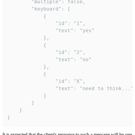
		"multiple": false,

		"keyboard": [

			{

				"id": "1",

				"text": "yes"

			},

			{

				"id": "2",

				"text": "no"

			},

			{

				"id": "X",

				"text": "need to think..."

			}

		]

	}

}
It is expected that the client's response to such a message will be one