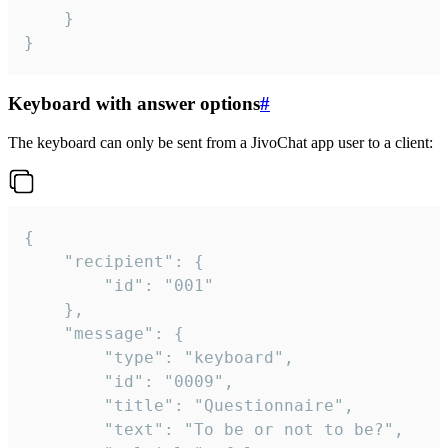
	}

}
Keyboard with answer options
#
The keyboard can only be sent from a JivoChat app user to a client:
{

	"recipient": {

		"id": "001"

	},

	"message": {

		"type": "keyboard",

		"id": "0009",

		"title": "Questionnaire",

		"text": "To be or not to be?",
