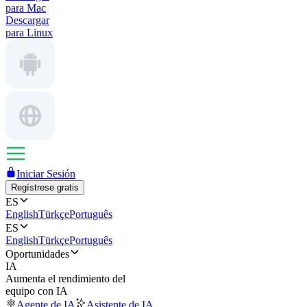
para Mac
Descargar
para Linux
Iniciar Sesión
Regístrese gratis
ES
English
Türkçe
Português
ES
English
Türkçe
Português
Oportunidades
IA
Aumenta el rendimiento del
equipo con IA
Agente de IA
Asistente de IA