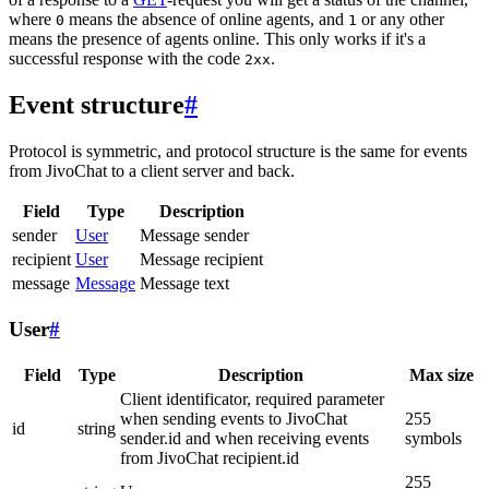
where
means the absence of online agents, and
or any other
0
1
means the presence of agents online. This only works if it's a
successful response with the code
.
2xx
Event structure
#
Protocol is symmetric, and protocol structure is the same for events
from JivoChat to a client server and back.
Field
Type
Description
sender
User
Message sender
recipient
User
Message recipient
message
Message
Message text
User
#
Field
Type
Description
Max size
Client identificator, required parameter
when sending events to JivoChat
255
id
string
sender.id and when receiving events
symbols
from JivoChat recipient.id
255