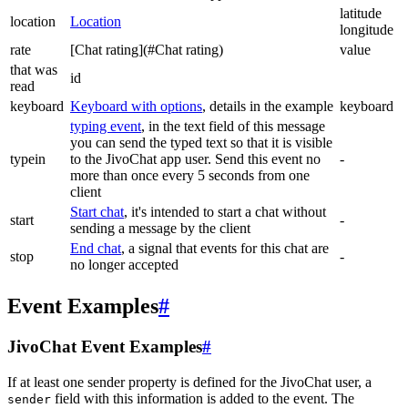
latitude
location
Location
longitude
rate
[Chat rating](#Chat rating)
value
that was
id
read
keyboard
Keyboard with options
, details in the example
keyboard
typing event
, in the text field of this message
you can send the typed text so that it is visible
typein
to the JivoChat app user. Send this event no
-
more than once every 5 seconds from one
client
Start chat
, it's intended to start a chat without
start
-
sending a message by the client
End chat
, a signal that events for this chat are
stop
-
no longer accepted
Event Examples
#
JivoChat Event Examples
#
If at least one sender property is defined for the JivoChat user, a
field with this information is added to the event. The
sender