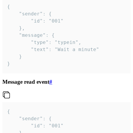
{

	"sender": {

		"id": "001"

	},

	"message": {

		"type": "typein",

		"text": "Wait a minute"

	}

}
Message read event
#
{

	"sender": {

		"id": "001"

	},
