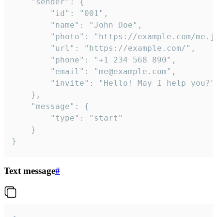
	"sender": {

		"id": "001",

		"name": "John Doe",

		"photo": "https://example.com/me.jpg",

		"url": "https://example.com/",

		"phone": "+1 234 568 890",

		"email": "me@example.com",

		"invite": "Hello! May I help you?"

	},

	"message": {

		"type": "start"

	}

}
Text message
#