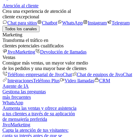
Atención al cliente
Crea una experiencia de atención al
cliente excepcional
Chat para sitios
Chatbot
WhatsApp
Instagram
Telegram
Todos los canales
Marketing
Transforma el tráfico en
clientes potenciales cualificados
JivoMarketing
Devolución de llamadas
Ventas
Consigue más ventas, un mayor valor medio
de los pedidos y una mayor base de clientes
Teléfono empresarial de JivoChat
Chat de equipos de JivoChat
Integraciones
Teléfono Plus
Video llamadas
CRM
Agente de IA
Gestiona las preguntas
más frecuentes
WhatsApp
Aumenta las ventas y ofrece asistencia
a tus clientes a través de su aplicación
de mensajería preferida
JivoMarketing
Capta la atención de tus visitantes:
capta su interés antes de que se