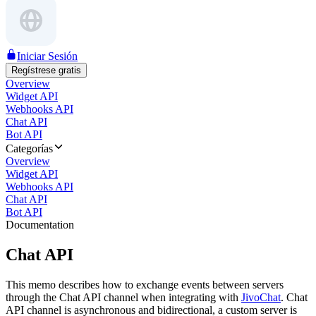
Iniciar Sesión
Regístrese gratis
Overview
Widget API
Webhooks API
Chat API
Bot API
Categorías
Overview
Widget API
Webhooks API
Chat API
Bot API
Documentation
Chat API
This memo describes how to exchange events between servers
through the Chat API channel when integrating with
JivoChat
. Chat
API channel is asynchronous and bidirectional, a custom server is