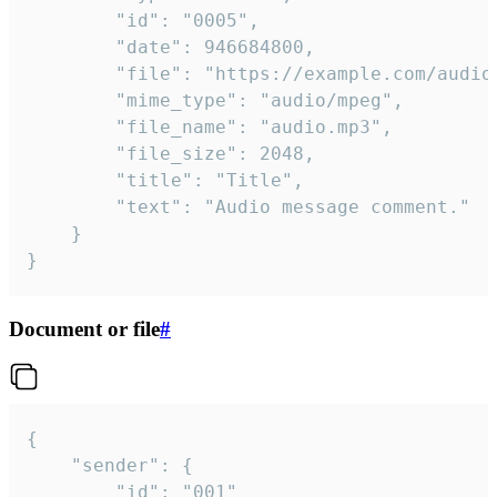
		"id": "0005",

		"date": 946684800,

		"file": "https://example.com/audio.mp3",

		"mime_type": "audio/mpeg",

		"file_name": "audio.mp3",

		"file_size": 2048,

		"title": "Title",

		"text": "Audio message comment."

	}

}
Document or file
#
{

	"sender": {

		"id": "001"
