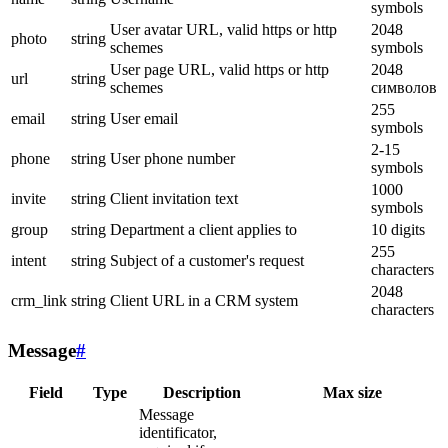
symbols
User avatar URL, valid https or http
2048
photo
string
schemes
symbols
User page URL, valid https or http
2048
url
string
schemes
символов
255
email
string
User email
symbols
2-15
phone
string
User phone number
symbols
1000
invite
string
Client invitation text
symbols
group
string
Department a client applies to
10 digits
255
intent
string
Subject of a customer's request
characters
2048
crm_link
string
Client URL in a CRM system
characters
Message
#
Field
Type
Description
Max size
Message
identificator,