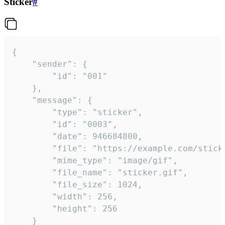
Sticker
#
{

	"sender": {

		"id": "001"

	},

	"message": {

		"type": "sticker",

		"id": "0003",

		"date": 946684800,

		"file": "https://example.com/sticker.gif",

		"mime_type": "image/gif",

		"file_name": "sticker.gif",

		"file_size": 1024,

		"width": 256,

		"height": 256

	}
