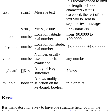
It is recommended to limit
the length to 1000
characters - if it is
text
string
Message text
exceeded, the rest of the
text will be sent in
separate text messages
title
string
Message title
255 characters
Location latitude,
from -90.0000 to
latitude
number
real number
+90.0000
Location longitude,
longitude
number
-180.0000 to +180.0000
real number
Number, usually
value
number
used in the chat
any number
evaluation
Array of Key
keyboard
[]Key
7 keys
structures
Allows multiple
multiple
boolean
selection on the
true or false
keyboard, boolean
Key
#
It is mandatory for a key to have one structure field, both in the