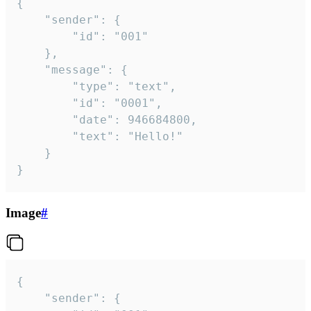
{

	"sender": {

		"id": "001"

	},

	"message": {

		"type": "text",

		"id": "0001",

		"date": 946684800,

		"text": "Hello!"

	}

}
Image
#
{

	"sender": {
