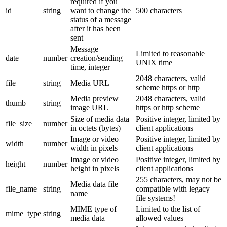
required if you
id
string
want to change the
500 characters
status of a message
after it has been
sent
Message
Limited to reasonable
date
number
creation/sending
UNIX time
time, integer
2048 characters, valid
file
string
Media URL
scheme https or http
Media preview
2048 characters, valid
thumb
string
image URL
https or http scheme
Size of media data
Positive integer, limited by
file_size
number
in octets (bytes)
client applications
Image or video
Positive integer, limited by
width
number
width in pixels
client applications
Image or video
Positive integer, limited by
height
number
height in pixels
client applications
255 characters, may not be
Media data file
file_name
string
compatible with legacy
name
file systems!
MIME type of
Limited to the list of
mime_type
string
media data
allowed values