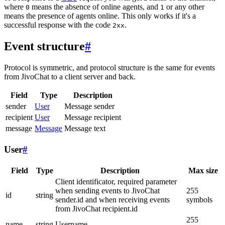
where
means the absence of online agents, and
or any other
0
1
means the presence of agents online. This only works if it's a
successful response with the code
.
2xx
Event structure
#
Protocol is symmetric, and protocol structure is the same for events
from JivoChat to a client server and back.
Field
Type
Description
sender
User
Message sender
recipient
User
Message recipient
message
Message
Message text
User
#
Field
Type
Description
Max size
Client identificator, required parameter
when sending events to JivoChat
255
id
string
sender.id and when receiving events
symbols
from JivoChat recipient.id
255
name
string
Username