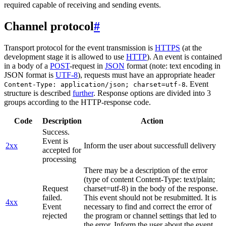
required capable of receiving and sending events.
Channel protocol
#
Transport protocol for the event transmission is
HTTPS
(at the
development stage it is allowed to use
HTTP
). An event is contained
in a body of a
POST
-request in
JSON
format (note: text encoding in
JSON format is
UTF-8
), requests must have an appropriate header
. Event
Content-Type: application/json; charset=utf-8
structure is described
further
. Response options are divided into 3
groups according to the HTTP-response code.
Code
Description
Action
Success.
Event is
2xx
Inform the user about successfull delivery
accepted for
processing
There may be a description of the error
(type of content Content-Type: text/plain;
Request
charset=utf-8) in the body of the response.
failed.
This event should not be resubmitted. It is
4xx
Event
necessary to find and correct the error of
rejected
the program or channel settings that led to
the error. Inform the user about the event