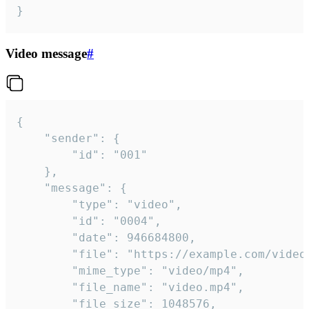
}
Video message
#
{

	"sender": {

		"id": "001"

	},

	"message": {

		"type": "video",

		"id": "0004",

		"date": 946684800,

		"file": "https://example.com/video.mp4",

		"mime_type": "video/mp4",

		"file_name": "video.mp4",

		"file_size": 1048576,
