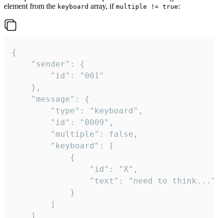
element from the
array, if
:
keyboard
multiple != true
{

	"sender": {

		"id": "001"

	},

	"message": {

		"type": "keyboard",

		"id": "0009",

		"multiple": false,

		"keyboard": [

			{

				"id": "X",

				"text": "need to think..."

			}

		]

	}
