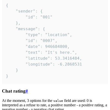
{

	"sender": {

		"id": "001"

	},

	"message": {

		"type": "location",

		"id": "0007",

		"date": 946684800,

		"text": "It's here.",

		"latitude": 53.3416484,

		"longitude": -6.2868531

	}

}
Chat rating
#
At the moment, 3 options for the
field are used: 0 is
value
interpreted as a refuse to rate, a positive number - a positive rating, a
negative number - a negative chat rating.