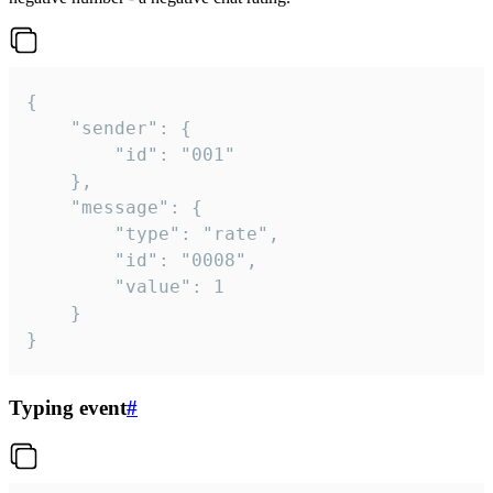
{

	"sender": {

		"id": "001"

	},

	"message": {

		"type": "rate",

		"id": "0008",

		"value": 1

	}

}
Typing event
#