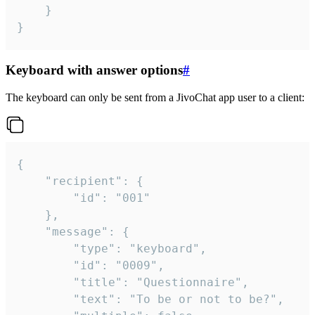
	}

}
Keyboard with answer options
#
The keyboard can only be sent from a JivoChat app user to a client:
{

	"recipient": {

		"id": "001"

	},

	"message": {

		"type": "keyboard",

		"id": "0009",

		"title": "Questionnaire",

		"text": "To be or not to be?",
