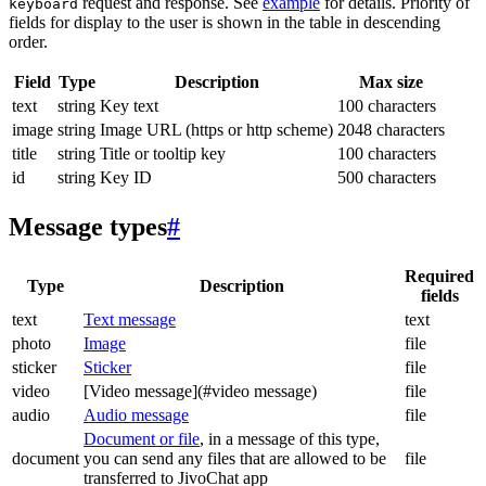
request and response. See
example
for details. Priority of
keyboard
fields for display to the user is shown in the table in descending
order.
Field
Type
Description
Max size
text
string
Key text
100 characters
image
string
Image URL (https or http scheme)
2048 characters
title
string
Title or tooltip key
100 characters
id
string
Key ID
500 characters
Message types
#
Required
Type
Description
fields
text
Text message
text
photo
Image
file
sticker
Sticker
file
video
[Video message](#video message)
file
audio
Audio message
file
Document or file
, in a message of this type,
document
you can send any files that are allowed to be
file
transferred to JivoChat app