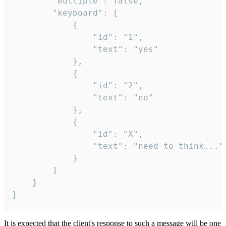
		"multiple": false,

		"keyboard": [

			{

				"id": "1",

				"text": "yes"

			},

			{

				"id": "2",

				"text": "no"

			},

			{

				"id": "X",

				"text": "need to think..."

			}

		]

	}

}
It is expected that the client's response to such a message will be one