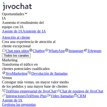
Oportunidades
IA
Aumenta el rendimiento del
equipo con IA
Agente de IA
Asistente de IA
Atención al cliente
Crea una experiencia de atención al
cliente excepcional
Chat para sitios
Chatbot
WhatsApp
Instagram
Telegram
Todos los canales
Marketing
Transforma el tráfico en
clientes potenciales cualificados
JivoMarketing
Devolución de llamadas
Ventas
Consigue más ventas, un mayor valor medio
de los pedidos y una mayor base de clientes
Teléfono empresarial de JivoChat
Chat de equipos de JivoChat
Integraciones
Teléfono Plus
Video llamadas
CRM
Agente de IA
Gestiona las preguntas