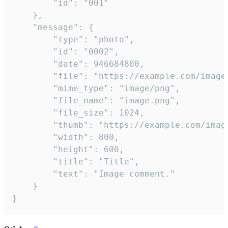
		"id": "001"

	},

	"message": {

		"type": "photo",

		"id": "0002",

		"date": 946684800,

		"file": "https://example.com/image.png",

		"mime_type": "image/png",

		"file_name": "image.png",

		"file_size": 1024,

		"thumb": "https://example.com/image_thumb.png",

		"width": 800,

		"height": 600,

		"title": "Title",

		"text": "Image comment."

	}

}