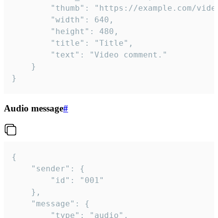
		"thumb": "https://example.com/video_thumb.png",

		"width": 640,

		"height": 480,

		"title": "Title",

		"text": "Video comment."

	}

}
Audio message
#
{

	"sender": {

		"id": "001"

	},

	"message": {

		"type": "audio",
