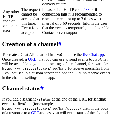
delivery failure
The request
In case of an HTTP code
5xx
or if
Any other
cannot be
connection fails it is recommended to
HTTP
accepted at
resend the request up to 3 times with an
code or
this time.
interval of 3-60 seconds. Inform the user
connection
Event is not
that the event is temporarily undeliverable.
error
accepted
Contact server support
Creation of a channel
#
To create a Chat API channel in JivoChat, use the
JivoChat app
.
Once created, a
URL
, that you can use to send events to JivoChat,
will be available to you in the settings of the channel, for example:
. To receive messages from
https://wh.jivosite.com/foo/bar
JivoChat, set up a custom server and add the URL to receive events
in the channel settings in the app.
Channel status
#
If you add a segment
at the end of the URL for sending
/status
events to JivoChat (for example,
), then in the body
https://wh.jivosite.com/foo/bar/status
of a response to a
GET
-request you will get a status of the channel,