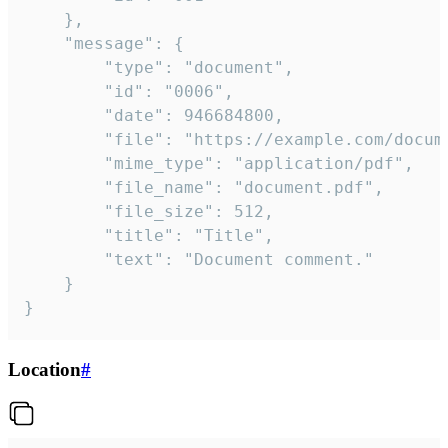
	},

	"message": {

		"type": "document",

		"id": "0006",

		"date": 946684800,

		"file": "https://example.com/document.pdf",

		"mime_type": "application/pdf",

		"file_name": "document.pdf",

		"file_size": 512,

		"title": "Title",

		"text": "Document comment."

	}

}
Location
#