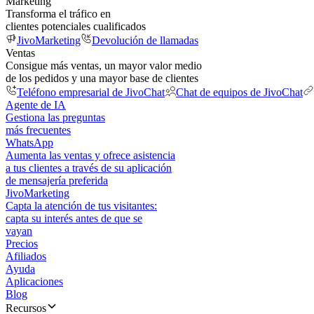
Marketing
Transforma el tráfico en
clientes potenciales cualificados
JivoMarketing
Devolución de llamadas
Ventas
Consigue más ventas, un mayor valor medio
de los pedidos y una mayor base de clientes
Teléfono empresarial de JivoChat
Chat de equipos de JivoChat
Agente de IA
Gestiona las preguntas
más frecuentes
WhatsApp
Aumenta las ventas y ofrece asistencia
a tus clientes a través de su aplicación
de mensajería preferida
JivoMarketing
Capta la atención de tus visitantes:
capta su interés antes de que se
vayan
Precios
Afiliados
Ayuda
Aplicaciones
Blog
Recursos