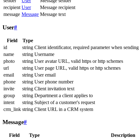
sender
User
Message sender
recipient
User
Message recipient
message
Message
Message text
User
#
Field
Type
id
string
Client identificator, required parameter when sending
name
string
Username
photo
string
User avatar URL, valid https or http schemes
url
string
User page URL, valid https or http schemes
email
string
User email
phone
string
User phone number
invite
string
Client invitation text
group
string
Department a client applies to
intent
string
Subject of a customer's request
crm_link
string
Client URL in a CRM system
Message
#
Field
Type
Description