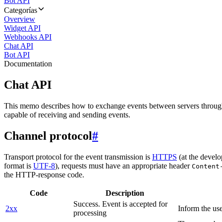
Bot API
Categorías
Overview
Widget API
Webhooks API
Chat API
Bot API
Documentation
Chat API
This memo describes how to exchange events between servers throug
capable of receiving and sending events.
Channel protocol
#
Transport protocol for the event transmission is
HTTPS
(at the develo
format is
UTF-8
), requests must have an appropriate header
Content
the HTTP-response code.
Code
Description
Success. Event is accepted for
2xx
Inform the use
processing