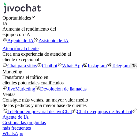
Oportunidades
IA
Aumenta el rendimiento del
equipo con IA
Agente de IA
Asistente de IA
Atención al cliente
Crea una experiencia de atención al
cliente excepcional
Chat para sitios
Chatbot
WhatsApp
Instagram
Telegram
To
Marketing
Transforma el tráfico en
clientes potenciales cualificados
JivoMarketing
Devolución de llamadas
Ventas
Consigue más ventas, un mayor valor medio
de los pedidos y una mayor base de clientes
Teléfono empresarial de JivoChat
Chat de equipos de JivoChat
Agente de IA
Gestiona las preguntas
más frecuentes
WhatsApp