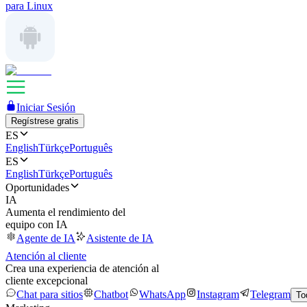
para Linux
Iniciar Sesión
Regístrese gratis
ES
English
Türkçe
Português
ES
English
Türkçe
Português
Oportunidades
IA
Aumenta el rendimiento del
equipo con IA
Agente de IA
Asistente de IA
Atención al cliente
Crea una experiencia de atención al
cliente excepcional
Chat para sitios
Chatbot
WhatsApp
Instagram
Telegram
To