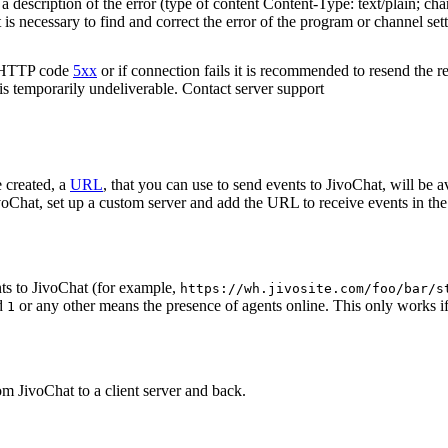
 description of the error (type of content Content-Type: text/plain; cha
t is necessary to find and correct the error of the program or channel sett
n HTTP code
5xx
or if connection fails it is recommended to resend the r
 is temporarily undeliverable. Contact server support
 created, a
URL
, that you can use to send events to JivoChat, will be a
oChat, set up a custom server and add the URL to receive events in the 
ts to JivoChat (for example,
https://wh.jivosite.com/foo/bar/s
nd
or any other means the presence of agents online. This only works if
1
om JivoChat to a client server and back.