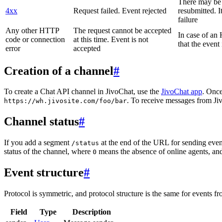
There may be a
4xx
Request failed. Event rejected
resubmitted. I
failure
Any other HTTP
The request cannot be accepted
In case of a
code or connection
at this time. Event is not
that the event
error
accepted
Creation of a channel
#
To create a Chat API channel in JivoChat, use the
JivoChat app
. Once
. To receive messages from Jiv
https://wh.jivosite.com/foo/bar
Channel status
#
If you add a segment
at the end of the URL for sending even
/status
status of the channel, where
means the absence of online agents, a
0
Event structure
#
Protocol is symmetric, and protocol structure is the same for events fr
Field
Type
Description