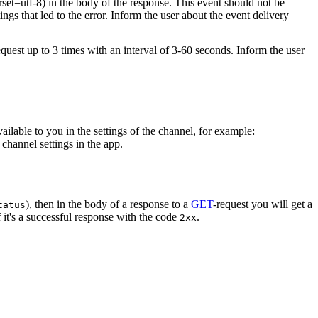
rset=utf-8) in the body of the response. This event should not be
ings that led to the error. Inform the user about the event delivery
equest up to 3 times with an interval of 3-60 seconds. Inform the user
vailable to you in the settings of the channel, for example:
channel settings in the app.
), then in the body of a response to a
GET
-request you will get a
tatus
 it's a successful response with the code
.
2xx