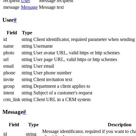
recipient
User
Message recipient
message
Message
Message text
User
#
Field
Type
id
string
Client identificator, required parameter when sending
name
string
Username
photo
string
User avatar URL, valid https or http schemes
url
string
User page URL, valid https or http schemes
email
string
User email
phone
string
User phone number
invite
string
Client invitation text
group
string
Department a client applies to
intent
string
Subject of a customer's request
crm_link
string
Client URL in a CRM system
Message
#
Field
Type
Description
Message identificator, required if you want to ch
id
string