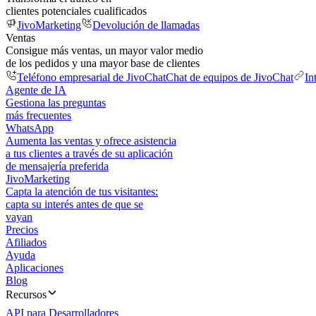
clientes potenciales cualificados
JivoMarketing
Devolución de llamadas
Ventas
Consigue más ventas, un mayor valor medio
de los pedidos y una mayor base de clientes
Teléfono empresarial de JivoChat
Chat de equipos de JivoChat
In
Agente de IA
Gestiona las preguntas
más frecuentes
WhatsApp
Aumenta las ventas y ofrece asistencia
a tus clientes a través de su aplicación
de mensajería preferida
JivoMarketing
Capta la atención de tus visitantes:
capta su interés antes de que se
vayan
Precios
Afiliados
Ayuda
Aplicaciones
Blog
Recursos
API para Desarrolladores