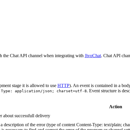
h the Chat API channel when integrating with
JivoChat
. Chat API chan
pment stage it is allowed to use
HTTP
). An event is contained in a bod
. Event structure is des
-Type: application/json; charset=utf-8
Action
r about successfull delivery
 description of the error (type of content Content-Type: text/plain; cha
t is necessary to find and correct the error of the program or channel sett