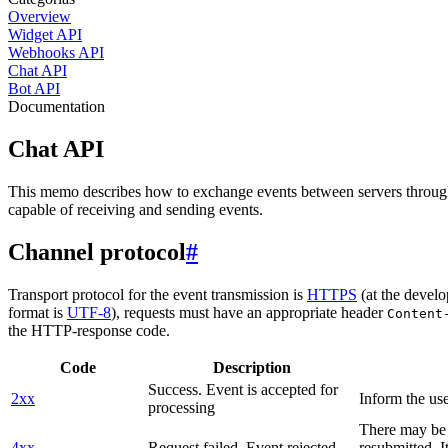
Overview
Widget API
Webhooks API
Chat API
Bot API
Documentation
Chat API
This memo describes how to exchange events between servers throug
capable of receiving and sending events.
Channel protocol
#
Transport protocol for the event transmission is
HTTPS
(at the develo
format is
UTF-8
), requests must have an appropriate header
Content
the HTTP-response code.
Code
Description
Success. Event is accepted for
2xx
Inform the use
processing
There may be a
4xx
Request failed. Event rejected
resubmitted. I