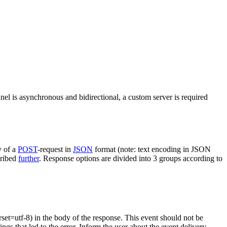
nel is asynchronous and bidirectional, a custom server is required
y of a
POST
-request in
JSON
format (note: text encoding in JSON
cribed
further
. Response options are divided into 3 groups according to
rset=utf-8) in the body of the response. This event should not be
ings that led to the error. Inform the user about the event delivery