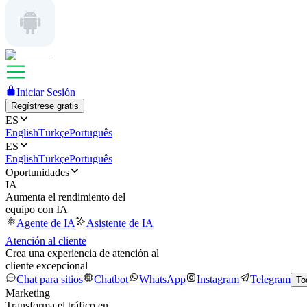
Iniciar Sesión
Regístrese gratis
ES
English
Türkçe
Português
ES
English
Türkçe
Português
Oportunidades
IA
Aumenta el rendimiento del
equipo con IA
Agente de IA
Asistente de IA
Atención al cliente
Crea una experiencia de atención al
cliente excepcional
Chat para sitios
Chatbot
WhatsApp
Instagram
Telegram
To
Marketing
Transforma el tráfico en