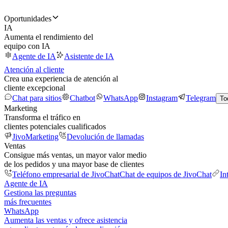
Oportunidades
IA
Aumenta el rendimiento del
equipo con IA
Agente de IA
Asistente de IA
Atención al cliente
Crea una experiencia de atención al
cliente excepcional
Chat para sitios
Chatbot
WhatsApp
Instagram
Telegram
To
Marketing
Transforma el tráfico en
clientes potenciales cualificados
JivoMarketing
Devolución de llamadas
Ventas
Consigue más ventas, un mayor valor medio
de los pedidos y una mayor base de clientes
Teléfono empresarial de JivoChat
Chat de equipos de JivoChat
In
Agente de IA
Gestiona las preguntas
más frecuentes
WhatsApp
Aumenta las ventas y ofrece asistencia