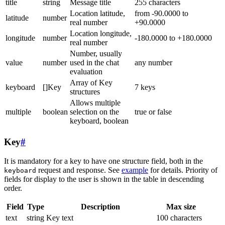
title
string
Message title
255 characters
Location latitude,
from -90.0000 to
latitude
number
real number
+90.0000
Location longitude,
longitude
number
-180.0000 to +180.0000
real number
Number, usually
value
number
used in the chat
any number
evaluation
Array of Key
keyboard
[]Key
7 keys
structures
Allows multiple
multiple
boolean
selection on the
true or false
keyboard, boolean
Key
#
It is mandatory for a key to have one structure field, both in the
request and response. See
example
for details. Priority of
keyboard
fields for display to the user is shown in the table in descending
order.
Field
Type
Description
Max size
text
string
Key text
100 characters