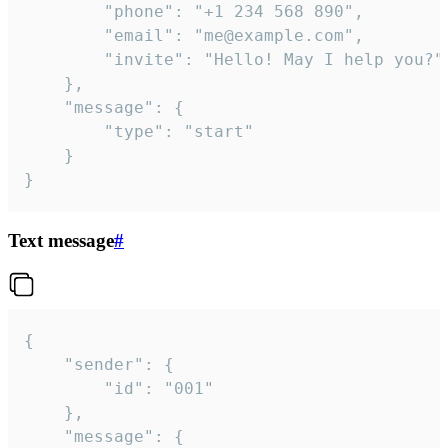
		"phone": "+1 234 568 890",

		"email": "me@example.com",

		"invite": "Hello! May I help you?"

	},

	"message": {

		"type": "start"

	}

}
Text message
#
{

	"sender": {

		"id": "001"

	},

	"message": {
