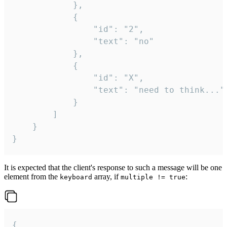
			},

			{

				"id": "2",

				"text": "no"

			},

			{

				"id": "X",

				"text": "need to think..."

			}

		]

	}

}
It is expected that the client's response to such a message will be one
element from the
array, if
:
keyboard
multiple != true
{
