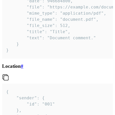
		"date": 946684800,

		"file": "https://example.com/document.pdf",

		"mime_type": "application/pdf",

		"file_name": "document.pdf",

		"file_size": 512,

		"title": "Title",

		"text": "Document comment."

	}

}
Location
#
{

	"sender": {

		"id": "001"

	},
