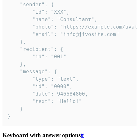
	"sender": {

		"id": "XXX",

		"name": "Consultant",

		"photo": "https://example.com/avatar.png",

		"email": "info@jivosite.com"

	},

	"recipient": {

		"id": "001"

	},

	"message": {

		"type": "text",

		"id": "0000",

		"date": 946684800,

		"text": "Hello!"

	}

}
Keyboard with answer options
#