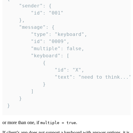
	"sender": {

		"id": "001"

	},

	"message": {

		"type": "keyboard",

		"id": "0009",

		"multiple": false,

		"keyboard": [

			{

				"id": "X",

				"text": "need to think..."

			}

		]

	}

}
or more than one, if
.
multiple = true
If client’s app does not support a keyboard with answer options, it is