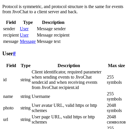
Protocol is symmetric, and protocol structure is the same for events
from JivoChat to a client server and back.
Field
Type
Description
sender
User
Message sender
recipient
User
Message recipient
message
Message
Message text
User
#
Field
Type
Description
Max size
Client identificator, required parameter
when sending events to JivoChat
255
id
string
sender.id and when receiving events
symbols
from JivoChat recipient.id
255
name
string
Username
symbols
User avatar URL, valid https or http
2048
photo
string
schemes
symbols
User page URL, valid https or http
2048
url
string
schemes
символов
255