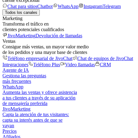
cliente excepcional
Chat para sitios
Chatbot
WhatsApp
Instagram
Telegram
Todos los canales
Marketing
Transforma el tráfico en
clientes potenciales cualificados
JivoMarketing
Devolución de llamadas
Ventas
Consigue más ventas, un mayor valor medio
de los pedidos y una mayor base de clientes
Teléfono empresarial de JivoChat
Chat de equipos de JivoChat
Integraciones
Teléfono Plus
Video llamadas
CRM
Agente de IA
Gestiona las preguntas
más frecuentes
WhatsApp
Aumenta las ventas y ofrece asistencia
a tus clientes a través de su aplicación
de mensajería preferida
JivoMarketing
Capta la atención de tus visitantes:
capta su interés antes de que se
vayan
Precios
Afiliados