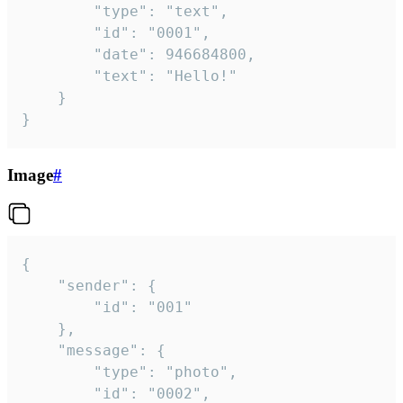
		"type": "text",

		"id": "0001",

		"date": 946684800,

		"text": "Hello!"

	}

}
Image
#
{

	"sender": {

		"id": "001"

	},

	"message": {

		"type": "photo",

		"id": "0002",
