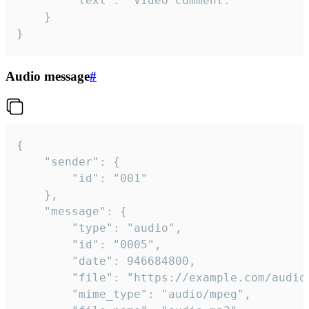
		"text": "Video comment."

	}

}
Audio message
#
{

	"sender": {

		"id": "001"

	},

	"message": {

		"type": "audio",

		"id": "0005",

		"date": 946684800,

		"file": "https://example.com/audio.mp3",

		"mime_type": "audio/mpeg",
