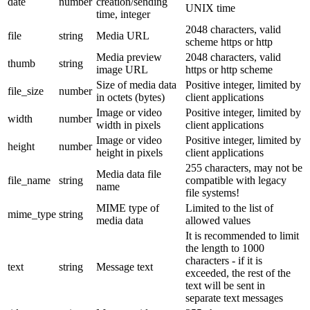
date
number
creation/sending
UNIX time
time, integer
2048 characters, valid
file
string
Media URL
scheme https or http
Media preview
2048 characters, valid
thumb
string
image URL
https or http scheme
Size of media data
Positive integer, limited by
file_size
number
in octets (bytes)
client applications
Image or video
Positive integer, limited by
width
number
width in pixels
client applications
Image or video
Positive integer, limited by
height
number
height in pixels
client applications
255 characters, may not be
Media data file
file_name
string
compatible with legacy
name
file systems!
MIME type of
Limited to the list of
mime_type
string
media data
allowed values
It is recommended to limit
the length to 1000
characters - if it is
text
string
Message text
exceeded, the rest of the
text will be sent in
separate text messages