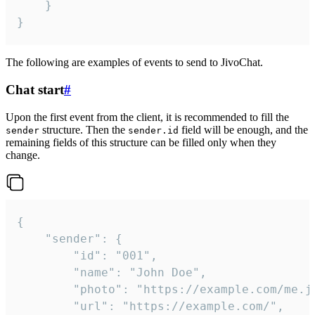
	}

}
The following are examples of events to send to JivoChat.
Chat start
#
Upon the first event from the client, it is recommended to fill the
structure. Then the
field will be enough, and the
sender
sender.id
remaining fields of this structure can be filled only when they
change.
{

	"sender": {

		"id": "001",

		"name": "John Doe",

		"photo": "https://example.com/me.jpg",

		"url": "https://example.com/",
