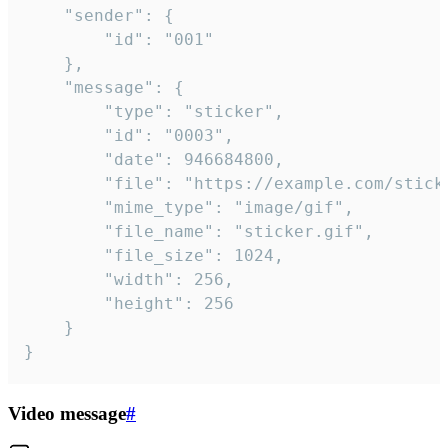
	"sender": {

		"id": "001"

	},

	"message": {

		"type": "sticker",

		"id": "0003",

		"date": 946684800,

		"file": "https://example.com/sticker.gif",

		"mime_type": "image/gif",

		"file_name": "sticker.gif",

		"file_size": 1024,

		"width": 256,

		"height": 256

	}

}
Video message
#