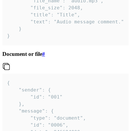
		"file_name": "audio.mp3",

		"file_size": 2048,

		"title": "Title",

		"text": "Audio message comment."

	}

}
Document or file
#
{

	"sender": {

		"id": "001"

	},

	"message": {

		"type": "document",

		"id": "0006",
