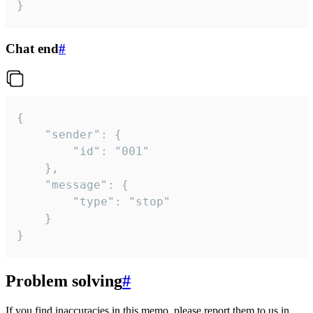
}
Chat end
#
{

	"sender": {

		"id": "001"

	},

	"message": {

		"type": "stop"

	}

}
Problem solving
#
If you find inaccuracies in this memo, please report them to us in