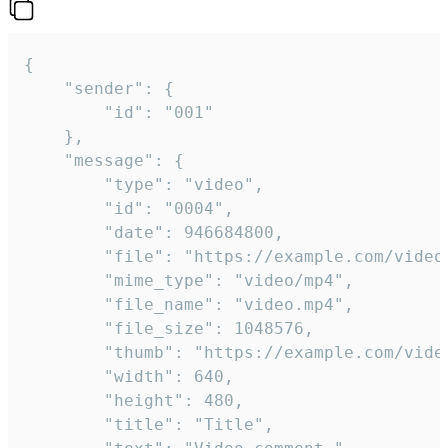
{

	"sender": {

		"id": "001"

	},

	"message": {

		"type": "video",

		"id": "0004",

		"date": 946684800,

		"file": "https://example.com/video.mp4",

		"mime_type": "video/mp4",

		"file_name": "video.mp4",

		"file_size": 1048576,

		"thumb": "https://example.com/video_thumb.png",

		"width": 640,

		"height": 480,

		"title": "Title",
