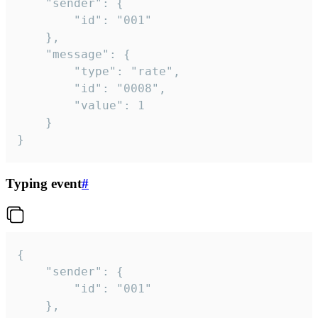
	"sender": {

		"id": "001"

	},

	"message": {

		"type": "rate",

		"id": "0008",

		"value": 1

	}

}
Typing event
#
{

	"sender": {

		"id": "001"

	},
