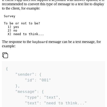
recommended to convert this type of message to a text list to display
to the client, for example:
 Survey

 To be or not to be?

   1) yes

   2) no

The response to the
message can be a text message, for
keyboard
example:
{

	"sender": {

		"id": "001"

	},

	"message": {

		"type": "text",

		"text": "need to think..."
