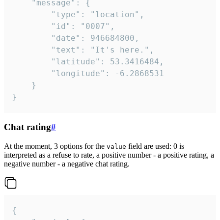
	"message": {

		"type": "location",

		"id": "0007",

		"date": 946684800,

		"text": "It's here.",

		"latitude": 53.3416484,

		"longitude": -6.2868531

	}

}
Chat rating
#
At the moment, 3 options for the
field are used: 0 is
value
interpreted as a refuse to rate, a positive number - a positive rating, a
negative number - a negative chat rating.
{
