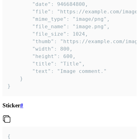
		"date": 946684800,

		"file": "https://example.com/image.png",

		"mime_type": "image/png",

		"file_name": "image.png",

		"file_size": 1024,

		"thumb": "https://example.com/image_thumb.png",

		"width": 800,

		"height": 600,

		"title": "Title",

		"text": "Image comment."

	}

}
Sticker
#
{
