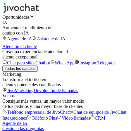
Oportunidades
IA
Aumenta el rendimiento del
equipo con IA
Agente de IA
Asistente de IA
Atención al cliente
Crea una experiencia de atención al
cliente excepcional
Chat para sitios
Chatbot
WhatsApp
Instagram
Telegram
Todos los canales
Marketing
Transforma el tráfico en
clientes potenciales cualificados
JivoMarketing
Devolución de llamadas
Ventas
Consigue más ventas, un mayor valor medio
de los pedidos y una mayor base de clientes
Teléfono empresarial de JivoChat
Chat de equipos de JivoChat
Integraciones
Teléfono Plus
Video llamadas
CRM
Agente de IA
Gestiona las preguntas