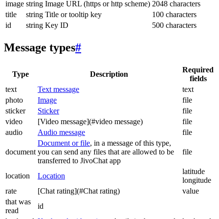
image
string
Image URL (https or http scheme)
2048 characters
title
string
Title or tooltip key
100 characters
id
string
Key ID
500 characters
Message types
#
Required
Type
Description
fields
text
Text message
text
photo
Image
file
sticker
Sticker
file
video
[Video message](#video message)
file
audio
Audio message
file
Document or file
, in a message of this type,
document
you can send any files that are allowed to be
file
transferred to JivoChat app
latitude
location
Location
longitude
rate
[Chat rating](#Chat rating)
value
that was
id
read