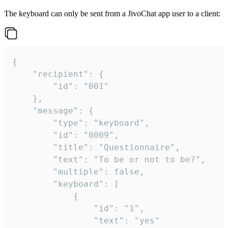
The keyboard can only be sent from a JivoChat app user to a client:
{

	"recipient": {

		"id": "001"

	},

	"message": {

		"type": "keyboard",

		"id": "0009",

		"title": "Questionnaire",

		"text": "To be or not to be?",

		"multiple": false,

		"keyboard": [

			{

				"id": "1",

				"text": "yes"
