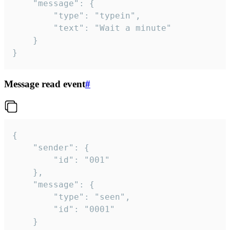
	"message": {

		"type": "typein",

		"text": "Wait a minute"

	}

}
Message read event
#
{

	"sender": {

		"id": "001"

	},

	"message": {

		"type": "seen",

		"id": "0001"

	}
