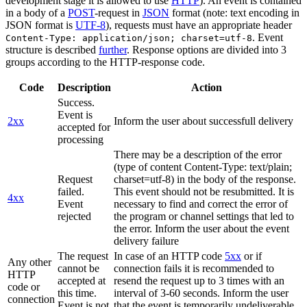
development stage it is allowed to use
HTTP
). An event is contained
in a body of a
POST
-request in
JSON
format (note: text encoding in
JSON format is
UTF-8
), requests must have an appropriate header
. Event
Content-Type: application/json; charset=utf-8
structure is described
further
. Response options are divided into 3
groups according to the HTTP-response code.
Code
Description
Action
Success.
Event is
2xx
Inform the user about successfull delivery
accepted for
processing
There may be a description of the error
(type of content Content-Type: text/plain;
Request
charset=utf-8) in the body of the response.
failed.
This event should not be resubmitted. It is
4xx
Event
necessary to find and correct the error of
rejected
the program or channel settings that led to
the error. Inform the user about the event
delivery failure
The request
In case of an HTTP code
5xx
or if
Any other
cannot be
connection fails it is recommended to
HTTP
accepted at
resend the request up to 3 times with an
code or
this time.
interval of 3-60 seconds. Inform the user
connection
Event is not
that the event is temporarily undeliverable.