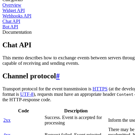
Overview
Widget API
Webhooks API
Chat API
Bot API
Documentation
Chat API
This memo describes how to exchange events between servers throug
capable of receiving and sending events.
Channel protocol
#
Transport protocol for the event transmission is
HTTPS
(at the develo
format is
UTF-8
), requests must have an appropriate header
Content
the HTTP-response code.
Code
Description
Success. Event is accepted for
2xx
Inform the use
processing
There may be a
4xx
Request failed. Event rejected
resubmitted. I