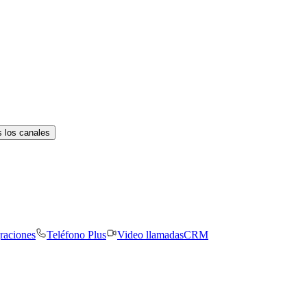
 los canales
graciones
Teléfono Plus
Video llamadas
CRM