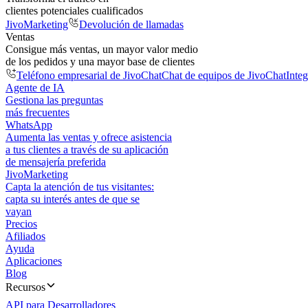
clientes potenciales cualificados
JivoMarketing
Devolución de llamadas
Ventas
Consigue más ventas, un mayor valor medio
de los pedidos y una mayor base de clientes
Teléfono empresarial de JivoChat
Chat de equipos de JivoChat
Inte
Agente de IA
Gestiona las preguntas
más frecuentes
WhatsApp
Aumenta las ventas y ofrece asistencia
a tus clientes a través de su aplicación
de mensajería preferida
JivoMarketing
Capta la atención de tus visitantes:
capta su interés antes de que se
vayan
Precios
Afiliados
Ayuda
Aplicaciones
Blog
Recursos
API para Desarrolladores