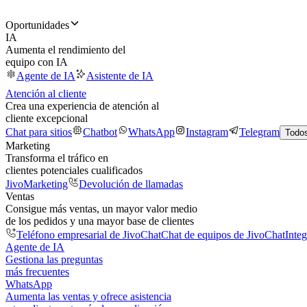
Oportunidades
IA
Aumenta el rendimiento del
equipo con IA
Agente de IA
Asistente de IA
Atención al cliente
Crea una experiencia de atención al
cliente excepcional
Chat para sitios
Chatbot
WhatsApp
Instagram
Telegram
Todos
Marketing
Transforma el tráfico en
clientes potenciales cualificados
JivoMarketing
Devolución de llamadas
Ventas
Consigue más ventas, un mayor valor medio
de los pedidos y una mayor base de clientes
Teléfono empresarial de JivoChat
Chat de equipos de JivoChat
Inte
Agente de IA
Gestiona las preguntas
más frecuentes
WhatsApp
Aumenta las ventas y ofrece asistencia