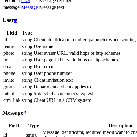
recipient
User
Message recipient
message
Message
Message text
User
#
Field
Type
id
string
Client identificator, required parameter when sending
name
string
Username
photo
string
User avatar URL, valid https or http schemes
url
string
User page URL, valid https or http schemes
email
string
User email
phone
string
User phone number
invite
string
Client invitation text
group
string
Department a client applies to
intent
string
Subject of a customer's request
crm_link
string
Client URL in a CRM system
Message
#
Field
Type
Description
Message identificator, required if you want to ch
id
string