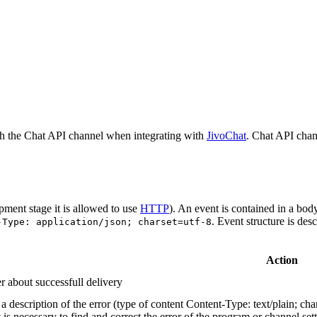
h the Chat API channel when integrating with
JivoChat
. Chat API chan
pment stage it is allowed to use
HTTP
). An event is contained in a bod
. Event structure is des
-Type: application/json; charset=utf-8
Action
r about successfull delivery
 description of the error (type of content Content-Type: text/plain; cha
t is necessary to find and correct the error of the program or channel sett