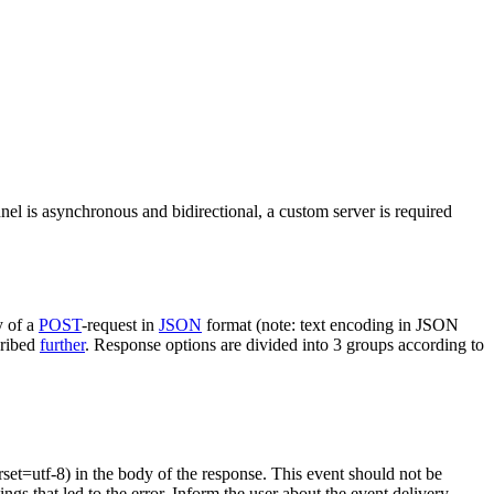
nel is asynchronous and bidirectional, a custom server is required
y of a
POST
-request in
JSON
format (note: text encoding in JSON
cribed
further
. Response options are divided into 3 groups according to
rset=utf-8) in the body of the response. This event should not be
ings that led to the error. Inform the user about the event delivery