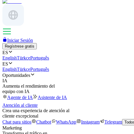
Iniciar Sesión
Regístrese gratis
ES
English
Türkçe
Português
ES
English
Türkçe
Português
Oportunidades
IA
Aumenta el rendimiento del
equipo con IA
Agente de IA
Asistente de IA
Atención al cliente
Crea una experiencia de atención al
cliente excepcional
Chat para sitios
Chatbot
WhatsApp
Instagram
Telegram
Todos
Marketing
Transforma el tráfico en