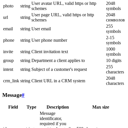
User avatar URL, valid https or http
2048
photo
string
schemes
symbols
User page URL, valid https or http
2048
url
string
schemes
символов
255
email
string
User email
symbols
2-15
phone
string
User phone number
symbols
1000
invite
string
Client invitation text
symbols
group
string
Department a client applies to
10 digits
255
intent
string
Subject of a customer's request
characters
2048
crm_link
string
Client URL in a CRM system
characters
Message
#
Field
Type
Description
Max size
Message
identificator,
required if you