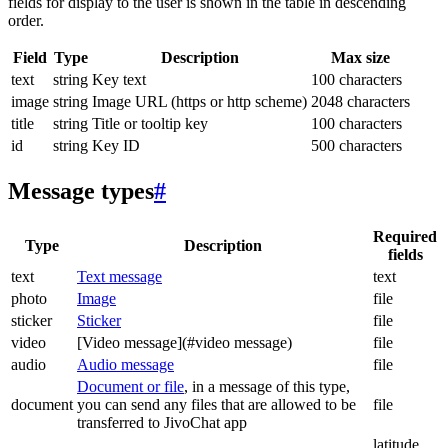
fields for display to the user is shown in the table in descending
order.
Field
Type
Description
Max size
text
string
Key text
100 characters
image
string
Image URL (https or http scheme)
2048 characters
title
string
Title or tooltip key
100 characters
id
string
Key ID
500 characters
Message types
#
Required
Type
Description
fields
text
Text message
text
photo
Image
file
sticker
Sticker
file
video
[Video message](#video message)
file
audio
Audio message
file
Document or file
, in a message of this type,
document
you can send any files that are allowed to be
file
transferred to JivoChat app
latitude