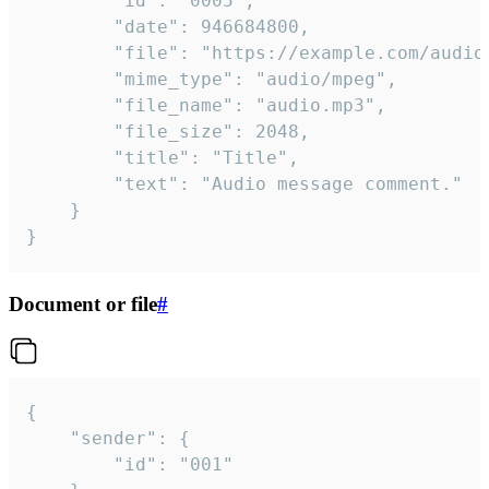
		"id": "0005",

		"date": 946684800,

		"file": "https://example.com/audio.mp3",

		"mime_type": "audio/mpeg",

		"file_name": "audio.mp3",

		"file_size": 2048,

		"title": "Title",

		"text": "Audio message comment."

	}

}
Document or file
#
{

	"sender": {

		"id": "001"
