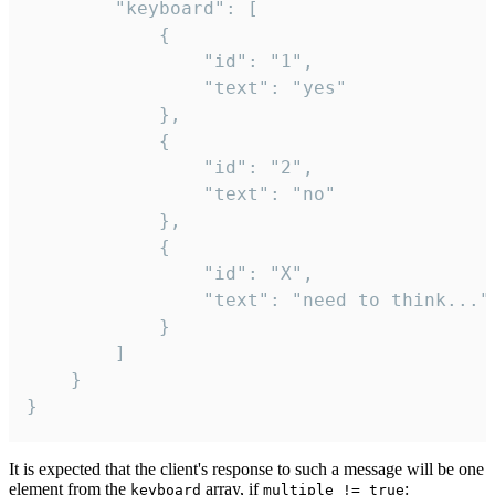
		"keyboard": [

			{

				"id": "1",

				"text": "yes"

			},

			{

				"id": "2",

				"text": "no"

			},

			{

				"id": "X",

				"text": "need to think..."

			}

		]

	}

}
It is expected that the client's response to such a message will be one
element from the
array, if
:
keyboard
multiple != true