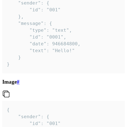
	"sender": {

		"id": "001"

	},

	"message": {

		"type": "text",

		"id": "0001",

		"date": 946684800,

		"text": "Hello!"

	}

}
Image
#
{

	"sender": {

		"id": "001"
