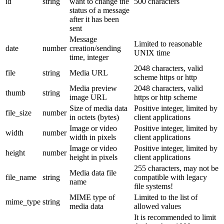
id
string
want to change the
500 characters
status of a message
after it has been
sent
Message
Limited to reasonable
date
number
creation/sending
UNIX time
time, integer
2048 characters, valid
file
string
Media URL
scheme https or http
Media preview
2048 characters, valid
thumb
string
image URL
https or http scheme
Size of media data
Positive integer, limited by
file_size
number
in octets (bytes)
client applications
Image or video
Positive integer, limited by
width
number
width in pixels
client applications
Image or video
Positive integer, limited by
height
number
height in pixels
client applications
255 characters, may not be
Media data file
file_name
string
compatible with legacy
name
file systems!
MIME type of
Limited to the list of
mime_type
string
media data
allowed values
It is recommended to limit