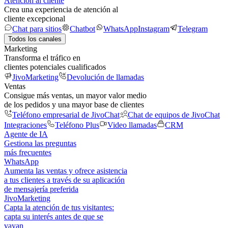
Atención al cliente
Crea una experiencia de atención al
cliente excepcional
Chat para sitios
Chatbot
WhatsApp
Instagram
Telegram
Todos los canales
Marketing
Transforma el tráfico en
clientes potenciales cualificados
JivoMarketing
Devolución de llamadas
Ventas
Consigue más ventas, un mayor valor medio
de los pedidos y una mayor base de clientes
Teléfono empresarial de JivoChat
Chat de equipos de JivoChat
Integraciones
Teléfono Plus
Video llamadas
CRM
Agente de IA
Gestiona las preguntas
más frecuentes
WhatsApp
Aumenta las ventas y ofrece asistencia
a tus clientes a través de su aplicación
de mensajería preferida
JivoMarketing
Capta la atención de tus visitantes:
capta su interés antes de que se
vayan