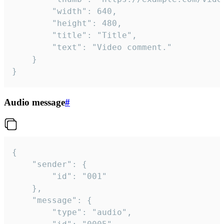
		"width": 640,

		"height": 480,

		"title": "Title",

		"text": "Video comment."

	}

}
Audio message
#
{

	"sender": {

		"id": "001"

	},

	"message": {

		"type": "audio",
