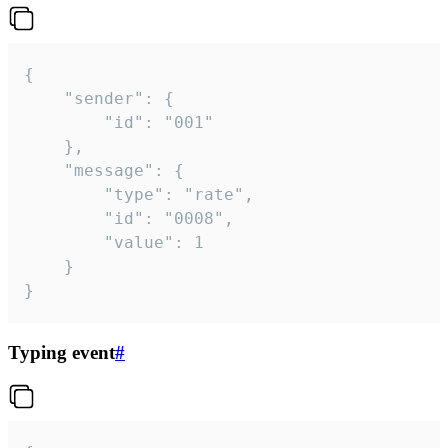
{

	"sender": {

		"id": "001"

	},

	"message": {

		"type": "rate",

		"id": "0008",

		"value": 1

	}

}
Typing event
#