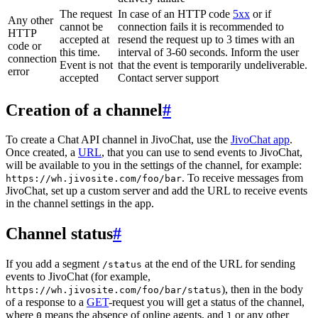
The request
In case of an HTTP code
5xx
or if
Any other
cannot be
connection fails it is recommended to
HTTP
accepted at
resend the request up to 3 times with an
code or
this time.
interval of 3-60 seconds. Inform the user
connection
Event is not
that the event is temporarily undeliverable.
error
accepted
Contact server support
Creation of a channel
#
To create a Chat API channel in JivoChat, use the
JivoChat app
.
Once created, a
URL
, that you can use to send events to JivoChat,
will be available to you in the settings of the channel, for example:
. To receive messages from
https://wh.jivosite.com/foo/bar
JivoChat, set up a custom server and add the URL to receive events
in the channel settings in the app.
Channel status
#
If you add a segment
at the end of the URL for sending
/status
events to JivoChat (for example,
), then in the body
https://wh.jivosite.com/foo/bar/status
of a response to a
GET
-request you will get a status of the channel,
where
means the absence of online agents, and
or any other
0
1