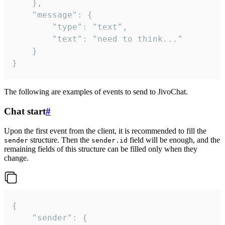
	},

	"message": {

		"type": "text",

		"text": "need to think..."

	}

}
The following are examples of events to send to JivoChat.
Chat start
#
Upon the first event from the client, it is recommended to fill the
structure. Then the
field will be enough, and the
sender
sender.id
remaining fields of this structure can be filled only when they
change.
{

	"sender": {
