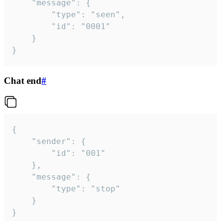
	"message": {

		"type": "seen",

		"id": "0001"

	}

}
Chat end
#
{

	"sender": {

		"id": "001"

	},

	"message": {

		"type": "stop"

	}

}