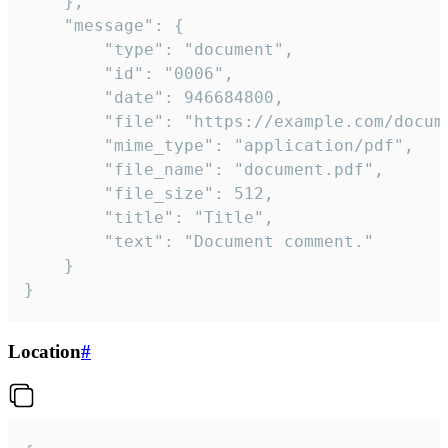
	},

	"message": {

		"type": "document",

		"id": "0006",

		"date": 946684800,

		"file": "https://example.com/document.pdf",

		"mime_type": "application/pdf",

		"file_name": "document.pdf",

		"file_size": 512,

		"title": "Title",

		"text": "Document comment."

	}

}
Location
#