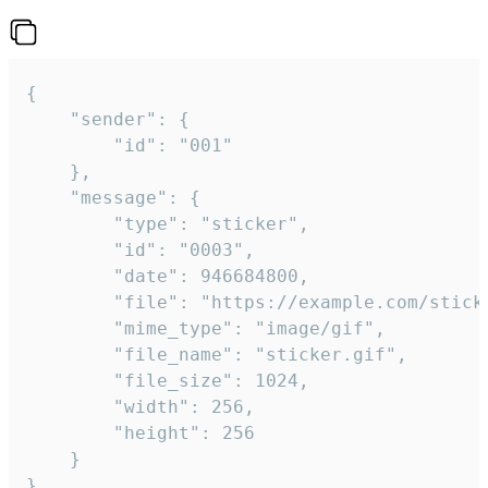
{

	"sender": {

		"id": "001"

	},

	"message": {

		"type": "sticker",

		"id": "0003",

		"date": 946684800,

		"file": "https://example.com/sticker.gif",

		"mime_type": "image/gif",

		"file_name": "sticker.gif",

		"file_size": 1024,

		"width": 256,

		"height": 256

	}

}