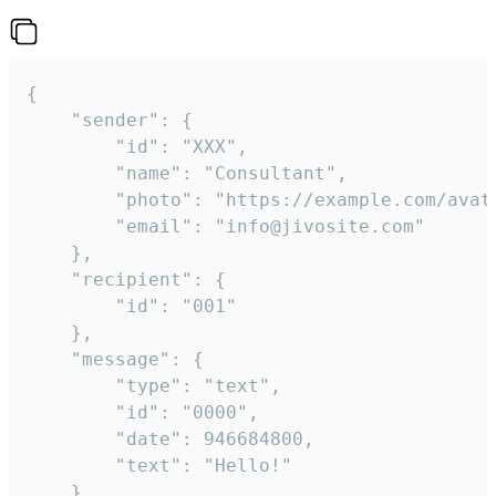
{

	"sender": {

		"id": "XXX",

		"name": "Consultant",

		"photo": "https://example.com/avatar.png",

		"email": "info@jivosite.com"

	},

	"recipient": {

		"id": "001"

	},

	"message": {

		"type": "text",

		"id": "0000",

		"date": 946684800,

		"text": "Hello!"

	}
