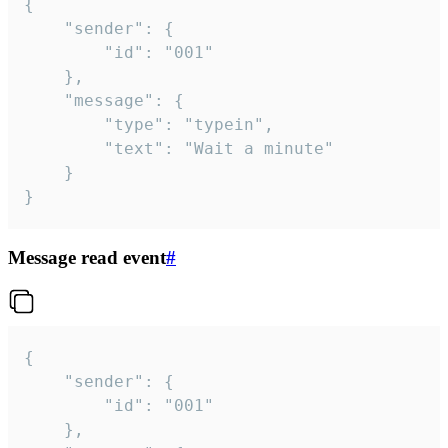
{

	"sender": {

		"id": "001"

	},

	"message": {

		"type": "typein",

		"text": "Wait a minute"

	}

}
Message read event
#
{

	"sender": {

		"id": "001"

	},
