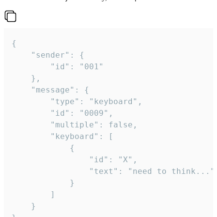
{

	"sender": {

		"id": "001"

	},

	"message": {

		"type": "keyboard",

		"id": "0009",

		"multiple": false,

		"keyboard": [

			{

				"id": "X",

				"text": "need to think..."

			}

		]

	}
