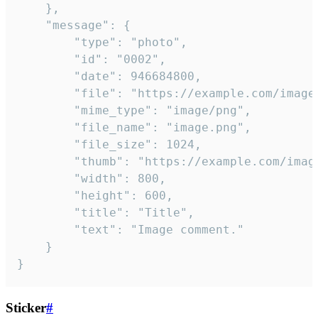
	},

	"message": {

		"type": "photo",

		"id": "0002",

		"date": 946684800,

		"file": "https://example.com/image.png",

		"mime_type": "image/png",

		"file_name": "image.png",

		"file_size": 1024,

		"thumb": "https://example.com/image_thumb.png",

		"width": 800,

		"height": 600,

		"title": "Title",

		"text": "Image comment."

	}

}
Sticker
#