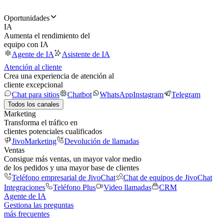
Oportunidades
IA
Aumenta el rendimiento del
equipo con IA
Agente de IA
Asistente de IA
Atención al cliente
Crea una experiencia de atención al
cliente excepcional
Chat para sitios
Chatbot
WhatsApp
Instagram
Telegram
Todos los canales
Marketing
Transforma el tráfico en
clientes potenciales cualificados
JivoMarketing
Devolución de llamadas
Ventas
Consigue más ventas, un mayor valor medio
de los pedidos y una mayor base de clientes
Teléfono empresarial de JivoChat
Chat de equipos de JivoChat
Integraciones
Teléfono Plus
Video llamadas
CRM
Agente de IA
Gestiona las preguntas
más frecuentes