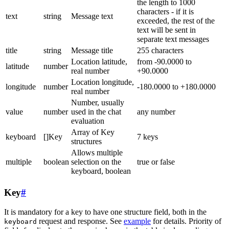
the length to 1000
characters - if it is
text
string
Message text
exceeded, the rest of the
text will be sent in
separate text messages
title
string
Message title
255 characters
Location latitude,
from -90.0000 to
latitude
number
real number
+90.0000
Location longitude,
longitude
number
-180.0000 to +180.0000
real number
Number, usually
value
number
used in the chat
any number
evaluation
Array of Key
keyboard
[]Key
7 keys
structures
Allows multiple
multiple
boolean
selection on the
true or false
keyboard, boolean
Key
#
It is mandatory for a key to have one structure field, both in the
request and response. See
example
for details. Priority of
keyboard