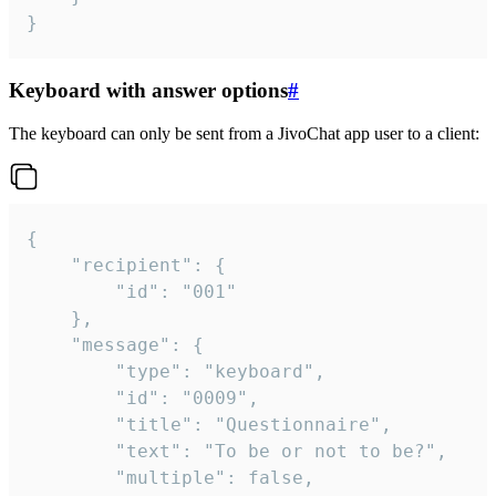
}
Keyboard with answer options
#
The keyboard can only be sent from a JivoChat app user to a client:
{

	"recipient": {

		"id": "001"

	},

	"message": {

		"type": "keyboard",

		"id": "0009",

		"title": "Questionnaire",

		"text": "To be or not to be?",

		"multiple": false,
