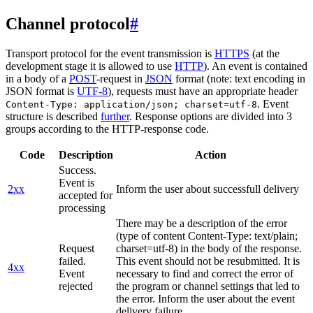
Channel protocol
#
Transport protocol for the event transmission is
HTTPS
(at the
development stage it is allowed to use
HTTP
). An event is contained
in a body of a
POST
-request in
JSON
format (note: text encoding in
JSON format is
UTF-8
), requests must have an appropriate header
. Event
Content-Type: application/json; charset=utf-8
structure is described
further
. Response options are divided into 3
groups according to the HTTP-response code.
Code
Description
Action
Success.
Event is
2xx
Inform the user about successfull delivery
accepted for
processing
There may be a description of the error
(type of content Content-Type: text/plain;
Request
charset=utf-8) in the body of the response.
failed.
This event should not be resubmitted. It is
4xx
Event
necessary to find and correct the error of
rejected
the program or channel settings that led to
the error. Inform the user about the event
delivery failure