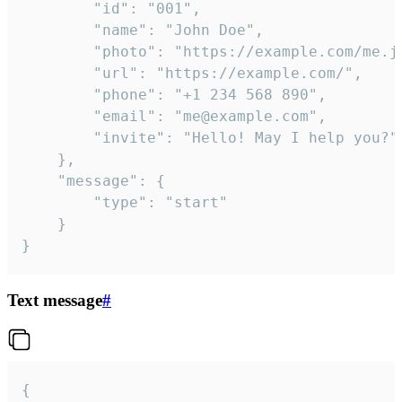
		"id": "001",

		"name": "John Doe",

		"photo": "https://example.com/me.jpg",

		"url": "https://example.com/",

		"phone": "+1 234 568 890",

		"email": "me@example.com",

		"invite": "Hello! May I help you?"

	},

	"message": {

		"type": "start"

	}

}
Text message
#
{
