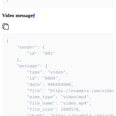
Video message
#
{

	"sender": {

		"id": "001"

	},

	"message": {

		"type": "video",

		"id": "0004",

		"date": 946684800,

		"file": "https://example.com/video.mp4",

		"mime_type": "video/mp4",

		"file_name": "video.mp4",

		"file_size": 1048576,

		"thumb": "https://example.com/video_thumb.png",
