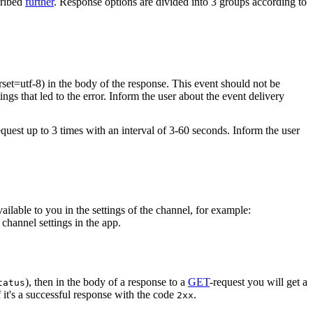
cribed
further
. Response options are divided into 3 groups according to
rset=utf-8) in the body of the response. This event should not be
ings that led to the error. Inform the user about the event delivery
equest up to 3 times with an interval of 3-60 seconds. Inform the user
vailable to you in the settings of the channel, for example:
channel settings in the app.
), then in the body of a response to a
GET
-request you will get a
tatus
 it's a successful response with the code
.
2xx