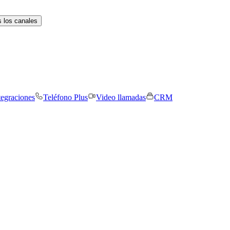
 los canales
tegraciones
Teléfono Plus
Video llamadas
CRM