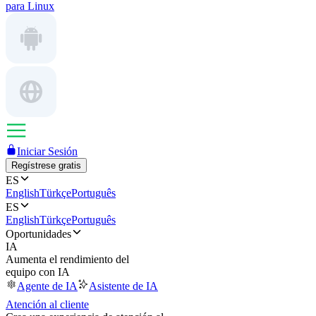
para Linux
Iniciar Sesión
Regístrese gratis
ES
English
Türkçe
Português
ES
English
Türkçe
Português
Oportunidades
IA
Aumenta el rendimiento del
equipo con IA
Agente de IA
Asistente de IA
Atención al cliente