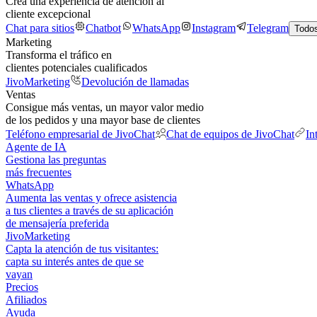
Crea una experiencia de atención al
cliente excepcional
Chat para sitios
Chatbot
WhatsApp
Instagram
Telegram
Todos
Marketing
Transforma el tráfico en
clientes potenciales cualificados
JivoMarketing
Devolución de llamadas
Ventas
Consigue más ventas, un mayor valor medio
de los pedidos y una mayor base de clientes
Teléfono empresarial de JivoChat
Chat de equipos de JivoChat
In
Agente de IA
Gestiona las preguntas
más frecuentes
WhatsApp
Aumenta las ventas y ofrece asistencia
a tus clientes a través de su aplicación
de mensajería preferida
JivoMarketing
Capta la atención de tus visitantes:
capta su interés antes de que se
vayan
Precios
Afiliados
Ayuda