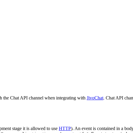
h the Chat API channel when integrating with
JivoChat
. Chat API chan
pment stage it is allowed to use
HTTP
). An event is contained in a bod