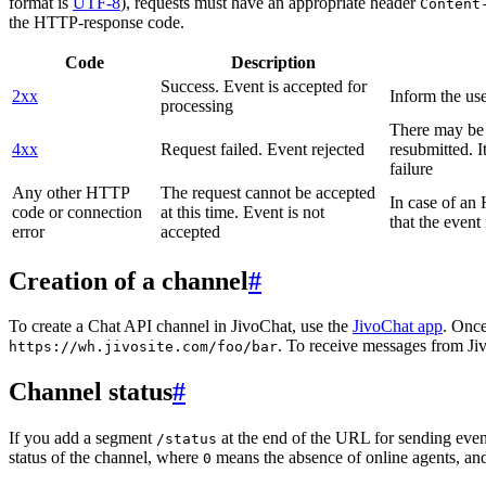
format is
UTF-8
), requests must have an appropriate header
Content
the HTTP-response code.
Code
Description
Success. Event is accepted for
2xx
Inform the use
processing
There may be a
4xx
Request failed. Event rejected
resubmitted. I
failure
Any other HTTP
The request cannot be accepted
In case of a
code or connection
at this time. Event is not
that the event
error
accepted
Creation of a channel
#
To create a Chat API channel in JivoChat, use the
JivoChat app
. Once
. To receive messages from Jiv
https://wh.jivosite.com/foo/bar
Channel status
#
If you add a segment
at the end of the URL for sending even
/status
status of the channel, where
means the absence of online agents, a
0