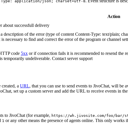
. Event structure is des
-Type: application/json; charset=utf-8
Action
r about successfull delivery
 description of the error (type of content Content-Type: text/plain; cha
t is necessary to find and correct the error of the program or channel sett
n HTTP code
5xx
or if connection fails it is recommended to resend the r
 is temporarily undeliverable. Contact server support
 created, a
URL
, that you can use to send events to JivoChat, will be a
oChat, set up a custom server and add the URL to receive events in the 
ts to JivoChat (for example,
https://wh.jivosite.com/foo/bar/s
nd
or any other means the presence of agents online. This only works if
1