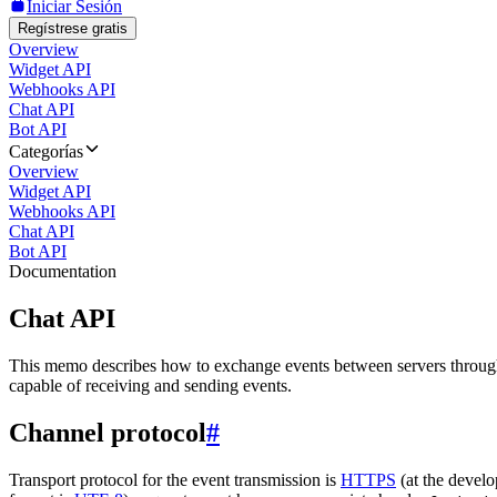
Iniciar Sesión
Regístrese gratis
Overview
Widget API
Webhooks API
Chat API
Bot API
Categorías
Overview
Widget API
Webhooks API
Chat API
Bot API
Documentation
Chat API
This memo describes how to exchange events between servers throug
capable of receiving and sending events.
Channel protocol
#
Transport protocol for the event transmission is
HTTPS
(at the develo