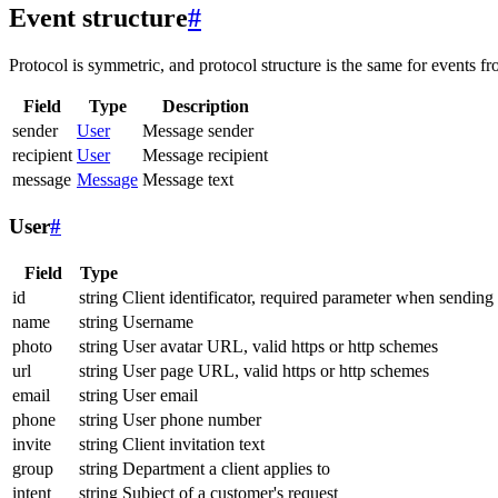
Event structure
#
Protocol is symmetric, and protocol structure is the same for events fr
Field
Type
Description
sender
User
Message sender
recipient
User
Message recipient
message
Message
Message text
User
#
Field
Type
id
string
Client identificator, required parameter when sending
name
string
Username
photo
string
User avatar URL, valid https or http schemes
url
string
User page URL, valid https or http schemes
email
string
User email
phone
string
User phone number
invite
string
Client invitation text
group
string
Department a client applies to
intent
string
Subject of a customer's request