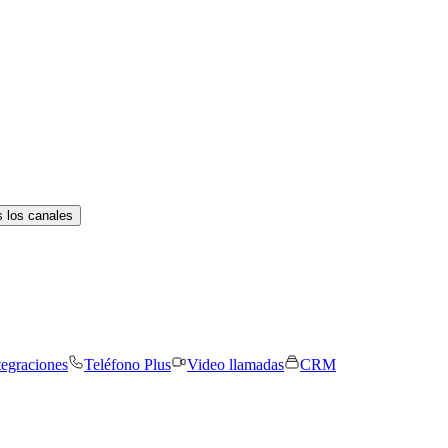
 los canales
tegraciones
Teléfono Plus
Video llamadas
CRM