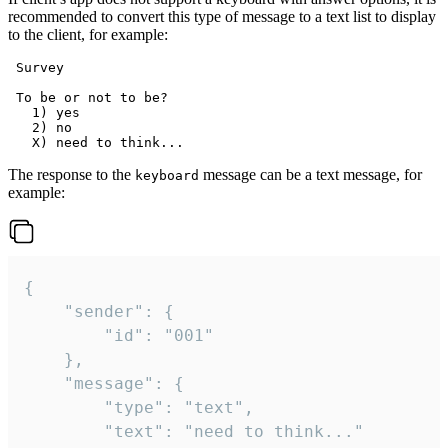
recommended to convert this type of message to a text list to display
to the client, for example:
 Survey

 To be or not to be?

   1) yes

   2) no

The response to the
message can be a text message, for
keyboard
example:
{

	"sender": {

		"id": "001"

	},

	"message": {

		"type": "text",

		"text": "need to think..."
