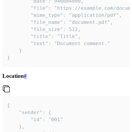
		"date": 946684800,

		"file": "https://example.com/document.pdf",

		"mime_type": "application/pdf",

		"file_name": "document.pdf",

		"file_size": 512,

		"title": "Title",

		"text": "Document comment."

	}

}
Location
#
{

	"sender": {

		"id": "001"

	},
