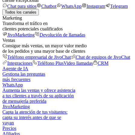
cliente excepcional
Chat para sitios
Chatbot
WhatsApp
Instagram
Telegram
Todos los canales
Marketing
Transforma el tráfico en
clientes potenciales cualificados
JivoMarketing
Devolución de llamadas
Ventas
Consigue más ventas, un mayor valor medio
de los pedidos y una mayor base de clientes
Teléfono empresarial de JivoChat
Chat de equipos de JivoChat
Integraciones
Teléfono Plus
Video llamadas
CRM
Agente de IA
Gestiona las preguntas
más frecuentes
WhatsApp
Aumenta las ventas y ofrece asistencia
a tus clientes a través de su aplicación
de mensajería preferida
JivoMarketing
Capta la atención de tus visitantes:
capta su interés antes de que se
vayan
Precios
Afiliados