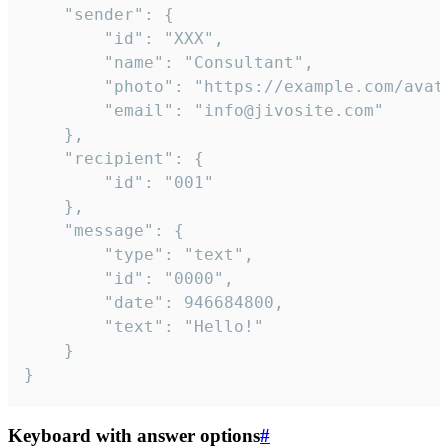
	"sender": {

		"id": "XXX",

		"name": "Consultant",

		"photo": "https://example.com/avatar.png",

		"email": "info@jivosite.com"

	},

	"recipient": {

		"id": "001"

	},

	"message": {

		"type": "text",

		"id": "0000",

		"date": 946684800,

		"text": "Hello!"

	}

}
Keyboard with answer options
#