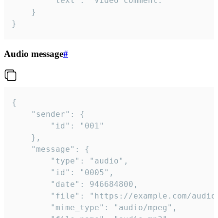
		"text": "Video comment."

	}

}
Audio message
#
{

	"sender": {

		"id": "001"

	},

	"message": {

		"type": "audio",

		"id": "0005",

		"date": 946684800,

		"file": "https://example.com/audio.mp3",

		"mime_type": "audio/mpeg",
