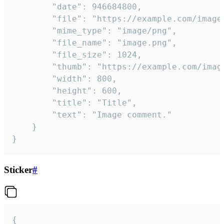
		"date": 946684800,

		"file": "https://example.com/image.png",

		"mime_type": "image/png",

		"file_name": "image.png",

		"file_size": 1024,

		"thumb": "https://example.com/image_thumb.png",

		"width": 800,

		"height": 600,

		"title": "Title",

		"text": "Image comment."

	}

}
Sticker
#
{
