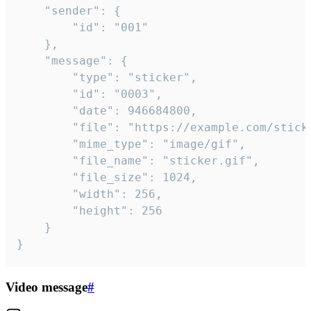
	"sender": {

		"id": "001"

	},

	"message": {

		"type": "sticker",

		"id": "0003",

		"date": 946684800,

		"file": "https://example.com/sticker.gif",

		"mime_type": "image/gif",

		"file_name": "sticker.gif",

		"file_size": 1024,

		"width": 256,

		"height": 256

	}

}
Video message
#