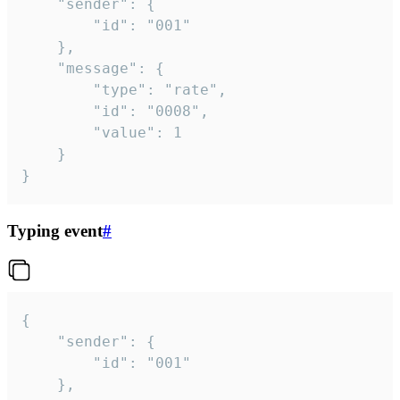
	"sender": {

		"id": "001"

	},

	"message": {

		"type": "rate",

		"id": "0008",

		"value": 1

	}

}
Typing event
#
{

	"sender": {

		"id": "001"

	},
