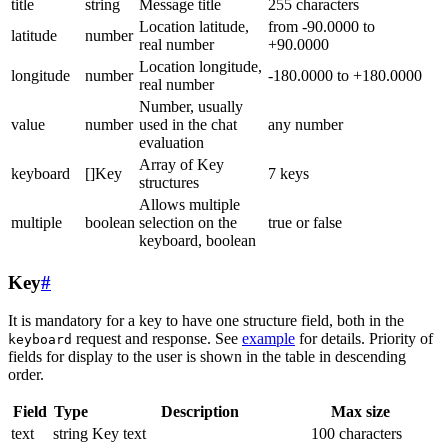
title
string
Message title
255 characters
Location latitude,
from -90.0000 to
latitude
number
real number
+90.0000
Location longitude,
longitude
number
-180.0000 to +180.0000
real number
Number, usually
value
number
used in the chat
any number
evaluation
Array of Key
keyboard
[]Key
7 keys
structures
Allows multiple
multiple
boolean
selection on the
true or false
keyboard, boolean
Key
#
It is mandatory for a key to have one structure field, both in the
request and response. See
example
for details. Priority of
keyboard
fields for display to the user is shown in the table in descending
order.
Field
Type
Description
Max size
text
string
Key text
100 characters