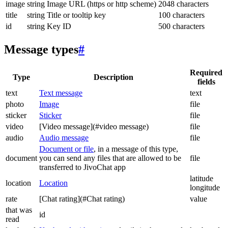
image
string
Image URL (https or http scheme)
2048 characters
title
string
Title or tooltip key
100 characters
id
string
Key ID
500 characters
Message types
#
Required
Type
Description
fields
text
Text message
text
photo
Image
file
sticker
Sticker
file
video
[Video message](#video message)
file
audio
Audio message
file
Document or file
, in a message of this type,
document
you can send any files that are allowed to be
file
transferred to JivoChat app
latitude
location
Location
longitude
rate
[Chat rating](#Chat rating)
value
that was
id
read