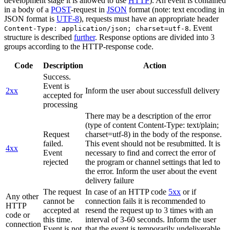
development stage it is allowed to use
HTTP
). An event is contained
in a body of a
POST
-request in
JSON
format (note: text encoding in
JSON format is
UTF-8
), requests must have an appropriate header
. Event
Content-Type: application/json; charset=utf-8
structure is described
further
. Response options are divided into 3
groups according to the HTTP-response code.
Code
Description
Action
Success.
Event is
2xx
Inform the user about successfull delivery
accepted for
processing
There may be a description of the error
(type of content Content-Type: text/plain;
Request
charset=utf-8) in the body of the response.
failed.
This event should not be resubmitted. It is
4xx
Event
necessary to find and correct the error of
rejected
the program or channel settings that led to
the error. Inform the user about the event
delivery failure
The request
In case of an HTTP code
5xx
or if
Any other
cannot be
connection fails it is recommended to
HTTP
accepted at
resend the request up to 3 times with an
code or
this time.
interval of 3-60 seconds. Inform the user
connection
Event is not
that the event is temporarily undeliverable.