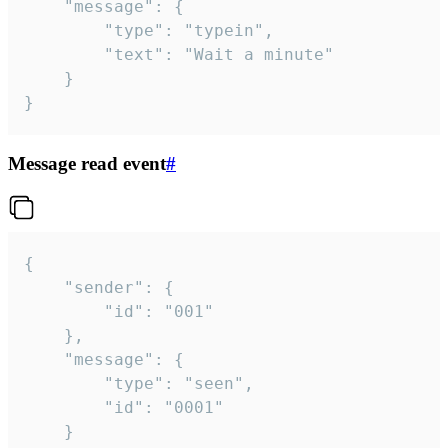
	"message": {

		"type": "typein",

		"text": "Wait a minute"

	}

}
Message read event
#
{

	"sender": {

		"id": "001"

	},

	"message": {

		"type": "seen",

		"id": "0001"

	}
