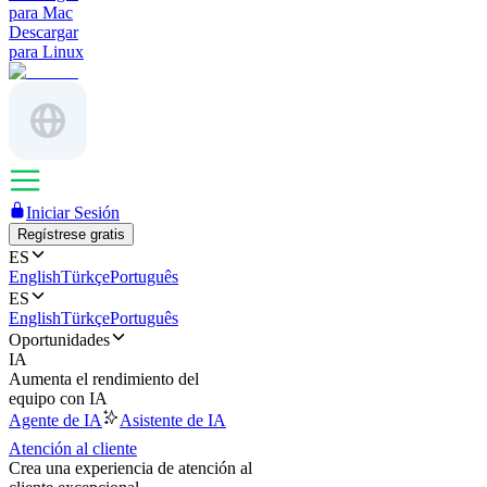
para Mac
Descargar
para Linux
Iniciar Sesión
Regístrese gratis
ES
English
Türkçe
Português
ES
English
Türkçe
Português
Oportunidades
IA
Aumenta el rendimiento del
equipo con IA
Agente de IA
Asistente de IA
Atención al cliente
Crea una experiencia de atención al