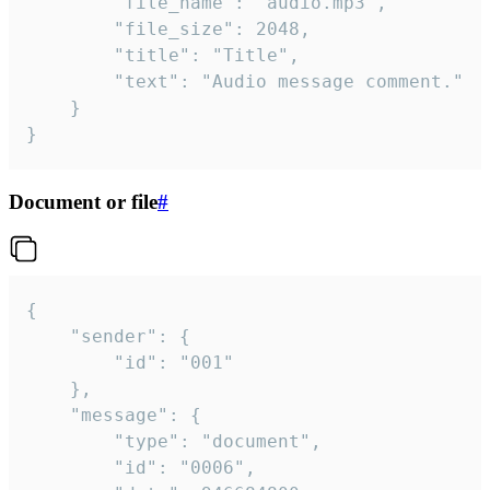
		"file_name": "audio.mp3",

		"file_size": 2048,

		"title": "Title",

		"text": "Audio message comment."

	}

}
Document or file
#
{

	"sender": {

		"id": "001"

	},

	"message": {

		"type": "document",

		"id": "0006",
