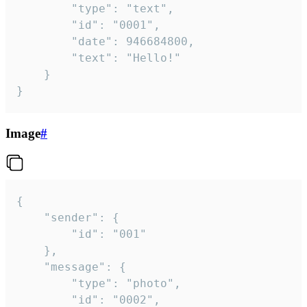
		"type": "text",

		"id": "0001",

		"date": 946684800,

		"text": "Hello!"

	}

}
Image
#
{

	"sender": {

		"id": "001"

	},

	"message": {

		"type": "photo",

		"id": "0002",
