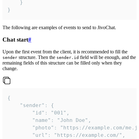
	}

}
The following are examples of events to send to JivoChat.
Chat start
#
Upon the first event from the client, it is recommended to fill the
structure. Then the
field will be enough, and the
sender
sender.id
remaining fields of this structure can be filled only when they
change.
{

	"sender": {

		"id": "001",

		"name": "John Doe",

		"photo": "https://example.com/me.jpg",

		"url": "https://example.com/",
