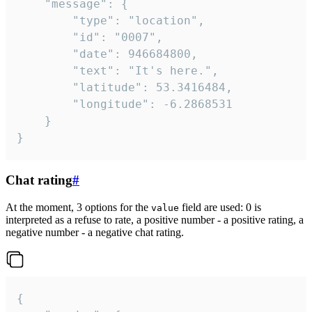
	"message": {

		"type": "location",

		"id": "0007",

		"date": 946684800,

		"text": "It's here.",

		"latitude": 53.3416484,

		"longitude": -6.2868531

	}

}
Chat rating
#
At the moment, 3 options for the
field are used: 0 is
value
interpreted as a refuse to rate, a positive number - a positive rating, a
negative number - a negative chat rating.
{
