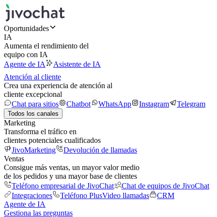
Oportunidades
IA
Aumenta el rendimiento del
equipo con IA
Agente de IA
Asistente de IA
Atención al cliente
Crea una experiencia de atención al
cliente excepcional
Chat para sitios
Chatbot
WhatsApp
Instagram
Telegram
Todos los canales
Marketing
Transforma el tráfico en
clientes potenciales cualificados
JivoMarketing
Devolución de llamadas
Ventas
Consigue más ventas, un mayor valor medio
de los pedidos y una mayor base de clientes
Teléfono empresarial de JivoChat
Chat de equipos de JivoChat
Integraciones
Teléfono Plus
Video llamadas
CRM
Agente de IA
Gestiona las preguntas