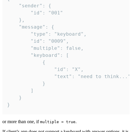
	"sender": {

		"id": "001"

	},

	"message": {

		"type": "keyboard",

		"id": "0009",

		"multiple": false,

		"keyboard": [

			{

				"id": "X",

				"text": "need to think..."

			}

		]

	}

}
or more than one, if
.
multiple = true
If client’s app does not support a keyboard with answer options, it is