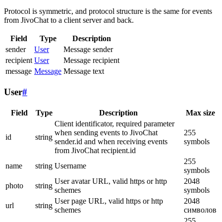
Protocol is symmetric, and protocol structure is the same for events
from JivoChat to a client server and back.
Field
Type
Description
sender
User
Message sender
recipient
User
Message recipient
message
Message
Message text
User
#
Field
Type
Description
Max size
Client identificator, required parameter
when sending events to JivoChat
255
id
string
sender.id and when receiving events
symbols
from JivoChat recipient.id
255
name
string
Username
symbols
User avatar URL, valid https or http
2048
photo
string
schemes
symbols
User page URL, valid https or http
2048
url
string
schemes
символов
255