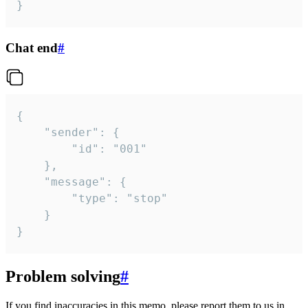
}
Chat end
#
{

	"sender": {

		"id": "001"

	},

	"message": {

		"type": "stop"

	}

}
Problem solving
#
If you find inaccuracies in this memo, please report them to us in