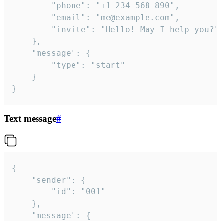
		"phone": "+1 234 568 890",

		"email": "me@example.com",

		"invite": "Hello! May I help you?"

	},

	"message": {

		"type": "start"

	}

}
Text message
#
{

	"sender": {

		"id": "001"

	},

	"message": {
