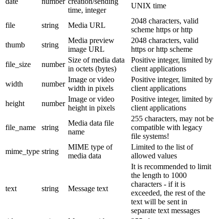
date
number
creation/sending
UNIX time
time, integer
2048 characters, valid
file
string
Media URL
scheme https or http
Media preview
2048 characters, valid
thumb
string
image URL
https or http scheme
Size of media data
Positive integer, limited by
file_size
number
in octets (bytes)
client applications
Image or video
Positive integer, limited by
width
number
width in pixels
client applications
Image or video
Positive integer, limited by
height
number
height in pixels
client applications
255 characters, may not be
Media data file
file_name
string
compatible with legacy
name
file systems!
MIME type of
Limited to the list of
mime_type
string
media data
allowed values
It is recommended to limit
the length to 1000
characters - if it is
text
string
Message text
exceeded, the rest of the
text will be sent in
separate text messages