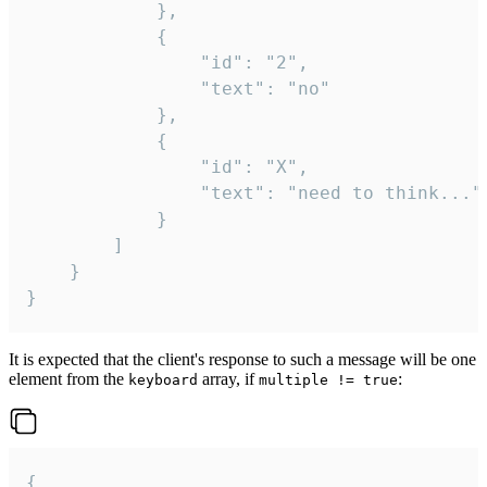
			},

			{

				"id": "2",

				"text": "no"

			},

			{

				"id": "X",

				"text": "need to think..."

			}

		]

	}

}
It is expected that the client's response to such a message will be one
element from the
array, if
:
keyboard
multiple != true
{
