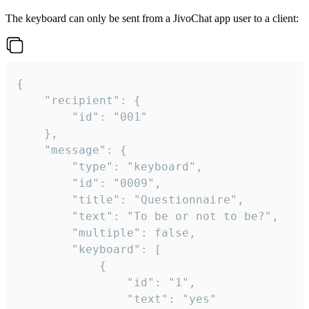
The keyboard can only be sent from a JivoChat app user to a client:
{

	"recipient": {

		"id": "001"

	},

	"message": {

		"type": "keyboard",

		"id": "0009",

		"title": "Questionnaire",

		"text": "To be or not to be?",

		"multiple": false,

		"keyboard": [

			{

				"id": "1",

				"text": "yes"
