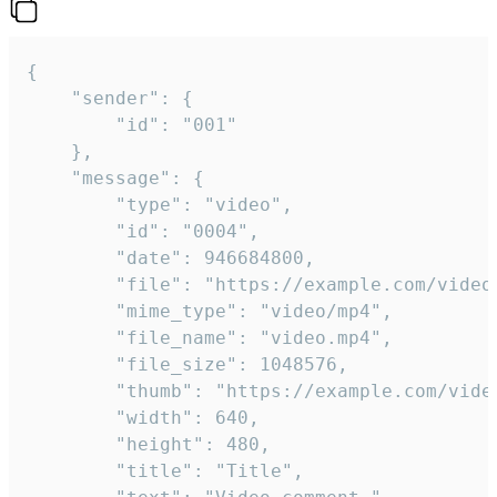
{

	"sender": {

		"id": "001"

	},

	"message": {

		"type": "video",

		"id": "0004",

		"date": 946684800,

		"file": "https://example.com/video.mp4",

		"mime_type": "video/mp4",

		"file_name": "video.mp4",

		"file_size": 1048576,

		"thumb": "https://example.com/video_thumb.png",

		"width": 640,

		"height": 480,

		"title": "Title",
