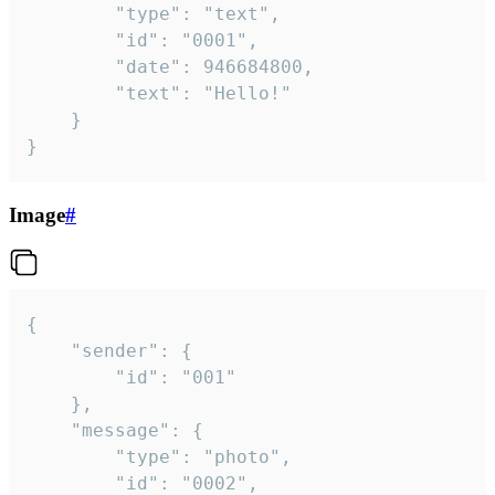
		"type": "text",

		"id": "0001",

		"date": 946684800,

		"text": "Hello!"

	}

}
Image
#
{

	"sender": {

		"id": "001"

	},

	"message": {

		"type": "photo",

		"id": "0002",
