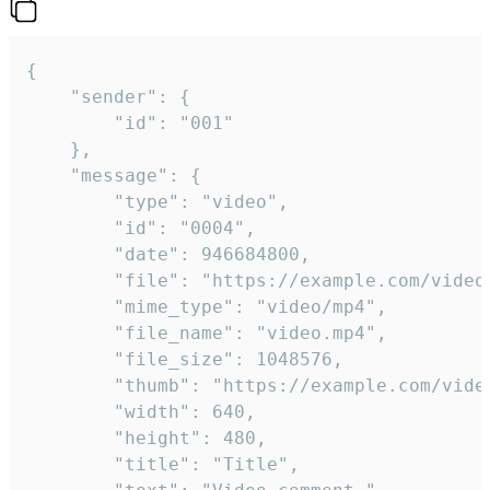
{

	"sender": {

		"id": "001"

	},

	"message": {

		"type": "video",

		"id": "0004",

		"date": 946684800,

		"file": "https://example.com/video.mp4",

		"mime_type": "video/mp4",

		"file_name": "video.mp4",

		"file_size": 1048576,

		"thumb": "https://example.com/video_thumb.png",

		"width": 640,

		"height": 480,

		"title": "Title",
