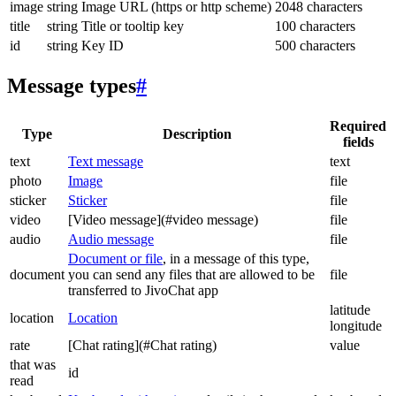
image
string
Image URL (https or http scheme)
2048 characters
title
string
Title or tooltip key
100 characters
id
string
Key ID
500 characters
Message types
#
Required
Type
Description
fields
text
Text message
text
photo
Image
file
sticker
Sticker
file
video
[Video message](#video message)
file
audio
Audio message
file
Document or file
, in a message of this type,
document
you can send any files that are allowed to be
file
transferred to JivoChat app
latitude
location
Location
longitude
rate
[Chat rating](#Chat rating)
value
that was
id
read