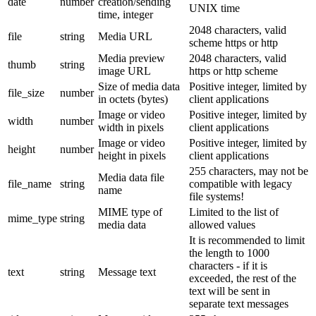
date
number
creation/sending
UNIX time
time, integer
2048 characters, valid
file
string
Media URL
scheme https or http
Media preview
2048 characters, valid
thumb
string
image URL
https or http scheme
Size of media data
Positive integer, limited by
file_size
number
in octets (bytes)
client applications
Image or video
Positive integer, limited by
width
number
width in pixels
client applications
Image or video
Positive integer, limited by
height
number
height in pixels
client applications
255 characters, may not be
Media data file
file_name
string
compatible with legacy
name
file systems!
MIME type of
Limited to the list of
mime_type
string
media data
allowed values
It is recommended to limit
the length to 1000
characters - if it is
text
string
Message text
exceeded, the rest of the
text will be sent in
separate text messages