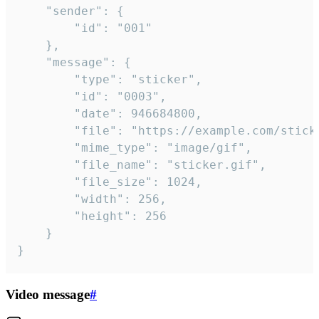
	"sender": {

		"id": "001"

	},

	"message": {

		"type": "sticker",

		"id": "0003",

		"date": 946684800,

		"file": "https://example.com/sticker.gif",

		"mime_type": "image/gif",

		"file_name": "sticker.gif",

		"file_size": 1024,

		"width": 256,

		"height": 256

	}

}
Video message
#