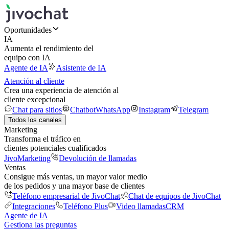
Oportunidades
IA
Aumenta el rendimiento del
equipo con IA
Agente de IA
Asistente de IA
Atención al cliente
Crea una experiencia de atención al
cliente excepcional
Chat para sitios
Chatbot
WhatsApp
Instagram
Telegram
Todos los canales
Marketing
Transforma el tráfico en
clientes potenciales cualificados
JivoMarketing
Devolución de llamadas
Ventas
Consigue más ventas, un mayor valor medio
de los pedidos y una mayor base de clientes
Teléfono empresarial de JivoChat
Chat de equipos de JivoChat
Integraciones
Teléfono Plus
Video llamadas
CRM
Agente de IA
Gestiona las preguntas