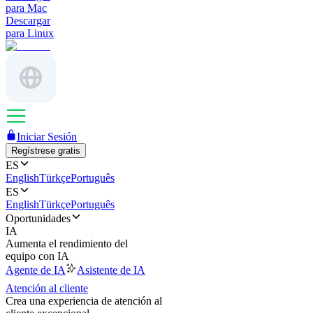
para Mac
Descargar
para Linux
Iniciar Sesión
Regístrese gratis
ES
English
Türkçe
Português
ES
English
Türkçe
Português
Oportunidades
IA
Aumenta el rendimiento del
equipo con IA
Agente de IA
Asistente de IA
Atención al cliente
Crea una experiencia de atención al