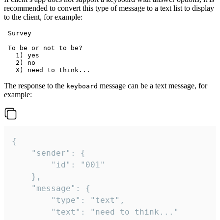
recommended to convert this type of message to a text list to display
to the client, for example:
 Survey

 To be or not to be?

   1) yes

   2) no

The response to the
message can be a text message, for
keyboard
example:
{

	"sender": {

		"id": "001"

	},

	"message": {

		"type": "text",

		"text": "need to think..."
