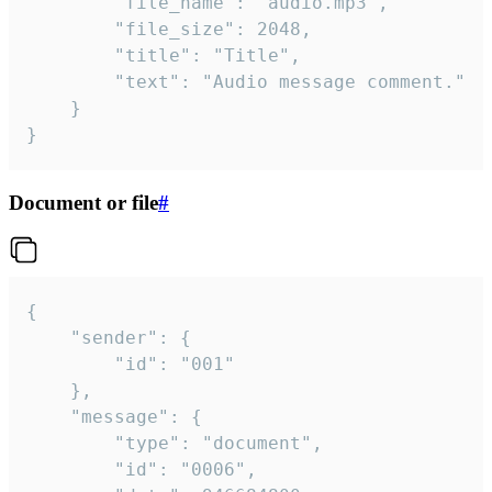
		"file_name": "audio.mp3",

		"file_size": 2048,

		"title": "Title",

		"text": "Audio message comment."

	}

}
Document or file
#
{

	"sender": {

		"id": "001"

	},

	"message": {

		"type": "document",

		"id": "0006",
