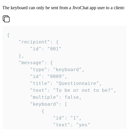
The keyboard can only be sent from a JivoChat app user to a client:
{

	"recipient": {

		"id": "001"

	},

	"message": {

		"type": "keyboard",

		"id": "0009",

		"title": "Questionnaire",

		"text": "To be or not to be?",

		"multiple": false,

		"keyboard": [

			{

				"id": "1",

				"text": "yes"
