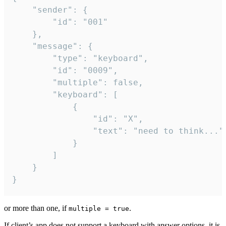
	"sender": {

		"id": "001"

	},

	"message": {

		"type": "keyboard",

		"id": "0009",

		"multiple": false,

		"keyboard": [

			{

				"id": "X",

				"text": "need to think..."

			}

		]

	}

}
or more than one, if
.
multiple = true
If client’s app does not support a keyboard with answer options, it is