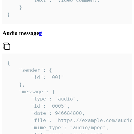
		"text": "Video comment."

	}

}
Audio message
#
{

	"sender": {

		"id": "001"

	},

	"message": {

		"type": "audio",

		"id": "0005",

		"date": 946684800,

		"file": "https://example.com/audio.mp3",

		"mime_type": "audio/mpeg",
