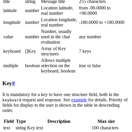
title
string
Message title
255 characters
Location latitude,
from -90.0000 to
latitude
number
real number
+90.0000
Location longitude,
longitude
number
-180.0000 to +180.0000
real number
Number, usually
value
number
used in the chat
any number
evaluation
Array of Key
keyboard
[]Key
7 keys
structures
Allows multiple
multiple
boolean
selection on the
true or false
keyboard, boolean
Key
#
It is mandatory for a key to have one structure field, both in the
request and response. See
example
for details. Priority of
keyboard
fields for display to the user is shown in the table in descending
order.
Field
Type
Description
Max size
text
string
Key text
100 characters