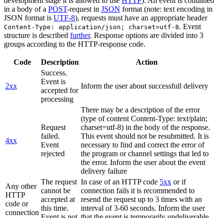
development stage it is allowed to use
HTTP
). An event is contained
in a body of a
POST
-request in
JSON
format (note: text encoding in
JSON format is
UTF-8
), requests must have an appropriate header
. Event
Content-Type: application/json; charset=utf-8
structure is described
further
. Response options are divided into 3
groups according to the HTTP-response code.
Code
Description
Action
Success.
Event is
2xx
Inform the user about successfull delivery
accepted for
processing
There may be a description of the error
(type of content Content-Type: text/plain;
Request
charset=utf-8) in the body of the response.
failed.
This event should not be resubmitted. It is
4xx
Event
necessary to find and correct the error of
rejected
the program or channel settings that led to
the error. Inform the user about the event
delivery failure
The request
In case of an HTTP code
5xx
or if
Any other
cannot be
connection fails it is recommended to
HTTP
accepted at
resend the request up to 3 times with an
code or
this time.
interval of 3-60 seconds. Inform the user
connection
Event is not
that the event is temporarily undeliverable.