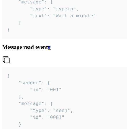
	"message": {

		"type": "typein",

		"text": "Wait a minute"

	}

}
Message read event
#
{

	"sender": {

		"id": "001"

	},

	"message": {

		"type": "seen",

		"id": "0001"

	}
