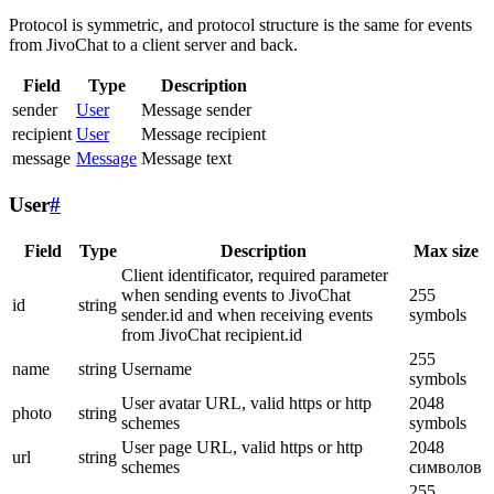
Protocol is symmetric, and protocol structure is the same for events
from JivoChat to a client server and back.
Field
Type
Description
sender
User
Message sender
recipient
User
Message recipient
message
Message
Message text
User
#
Field
Type
Description
Max size
Client identificator, required parameter
when sending events to JivoChat
255
id
string
sender.id and when receiving events
symbols
from JivoChat recipient.id
255
name
string
Username
symbols
User avatar URL, valid https or http
2048
photo
string
schemes
symbols
User page URL, valid https or http
2048
url
string
schemes
символов
255