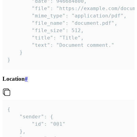
		"date": 946684800,

		"file": "https://example.com/document.pdf",

		"mime_type": "application/pdf",

		"file_name": "document.pdf",

		"file_size": 512,

		"title": "Title",

		"text": "Document comment."

	}

}
Location
#
{

	"sender": {

		"id": "001"

	},
