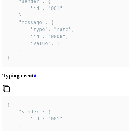
	"sender": {

		"id": "001"

	},

	"message": {

		"type": "rate",

		"id": "0008",

		"value": 1

	}

}
Typing event
#
{

	"sender": {

		"id": "001"

	},
