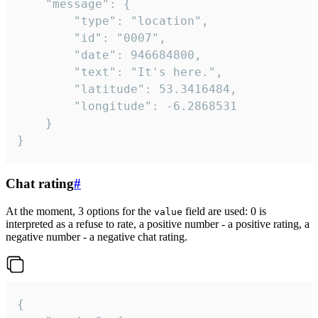
	"message": {

		"type": "location",

		"id": "0007",

		"date": 946684800,

		"text": "It's here.",

		"latitude": 53.3416484,

		"longitude": -6.2868531

	}

}
Chat rating
#
At the moment, 3 options for the
field are used: 0 is
value
interpreted as a refuse to rate, a positive number - a positive rating, a
negative number - a negative chat rating.
{
