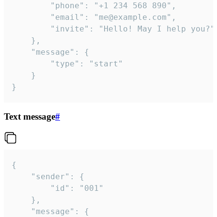
		"phone": "+1 234 568 890",

		"email": "me@example.com",

		"invite": "Hello! May I help you?"

	},

	"message": {

		"type": "start"

	}

}
Text message
#
{

	"sender": {

		"id": "001"

	},

	"message": {
