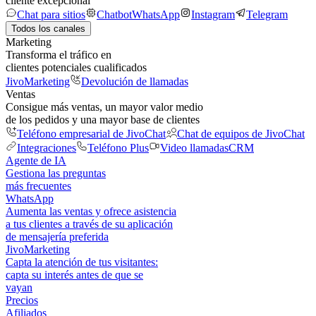
cliente excepcional
Chat para sitios
Chatbot
WhatsApp
Instagram
Telegram
Todos los canales
Marketing
Transforma el tráfico en
clientes potenciales cualificados
JivoMarketing
Devolución de llamadas
Ventas
Consigue más ventas, un mayor valor medio
de los pedidos y una mayor base de clientes
Teléfono empresarial de JivoChat
Chat de equipos de JivoChat
Integraciones
Teléfono Plus
Video llamadas
CRM
Agente de IA
Gestiona las preguntas
más frecuentes
WhatsApp
Aumenta las ventas y ofrece asistencia
a tus clientes a través de su aplicación
de mensajería preferida
JivoMarketing
Capta la atención de tus visitantes:
capta su interés antes de que se
vayan
Precios
Afiliados