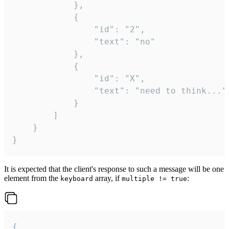
			},

			{

				"id": "2",

				"text": "no"

			},

			{

				"id": "X",

				"text": "need to think..."

			}

		]

	}

}
It is expected that the client's response to such a message will be one
element from the
array, if
:
keyboard
multiple != true
{
