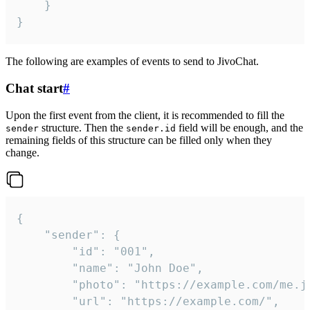
	}

}
The following are examples of events to send to JivoChat.
Chat start
#
Upon the first event from the client, it is recommended to fill the
structure. Then the
field will be enough, and the
sender
sender.id
remaining fields of this structure can be filled only when they
change.
{

	"sender": {

		"id": "001",

		"name": "John Doe",

		"photo": "https://example.com/me.jpg",

		"url": "https://example.com/",
