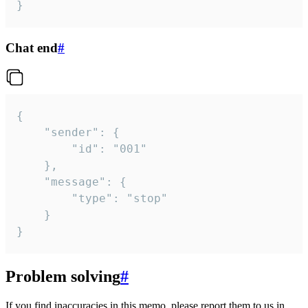
}
Chat end
#
{

	"sender": {

		"id": "001"

	},

	"message": {

		"type": "stop"

	}

}
Problem solving
#
If you find inaccuracies in this memo, please report them to us in