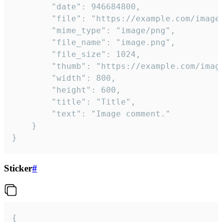
		"date": 946684800,

		"file": "https://example.com/image.png",

		"mime_type": "image/png",

		"file_name": "image.png",

		"file_size": 1024,

		"thumb": "https://example.com/image_thumb.png",

		"width": 800,

		"height": 600,

		"title": "Title",

		"text": "Image comment."

	}

}
Sticker
#
{
