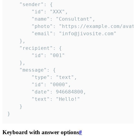
	"sender": {

		"id": "XXX",

		"name": "Consultant",

		"photo": "https://example.com/avatar.png",

		"email": "info@jivosite.com"

	},

	"recipient": {

		"id": "001"

	},

	"message": {

		"type": "text",

		"id": "0000",

		"date": 946684800,

		"text": "Hello!"

	}

}
Keyboard with answer options
#