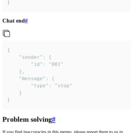
}
Chat end
#
{

	"sender": {

		"id": "001"

	},

	"message": {

		"type": "stop"

	}

}
Problem solving
#
If you find inaccuracies in this memo, please report them to us in