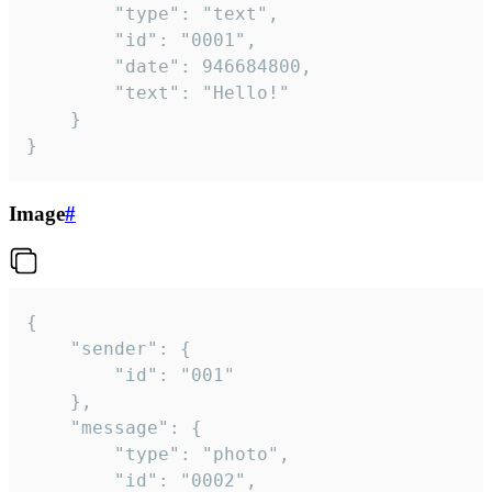
		"type": "text",

		"id": "0001",

		"date": 946684800,

		"text": "Hello!"

	}

}
Image
#
{

	"sender": {

		"id": "001"

	},

	"message": {

		"type": "photo",

		"id": "0002",
