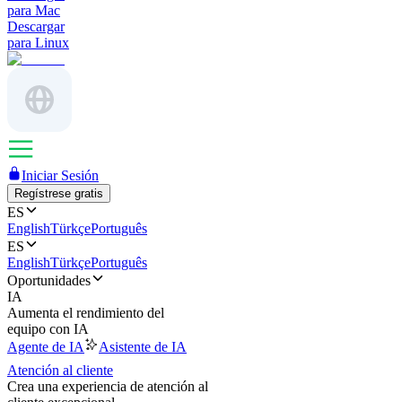
para Mac
Descargar
para Linux
Iniciar Sesión
Regístrese gratis
ES
English
Türkçe
Português
ES
English
Türkçe
Português
Oportunidades
IA
Aumenta el rendimiento del
equipo con IA
Agente de IA
Asistente de IA
Atención al cliente
Crea una experiencia de atención al