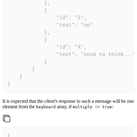
			},

			{

				"id": "2",

				"text": "no"

			},

			{

				"id": "X",

				"text": "need to think..."

			}

		]

	}

}
It is expected that the client's response to such a message will be one
element from the
array, if
:
keyboard
multiple != true
{
