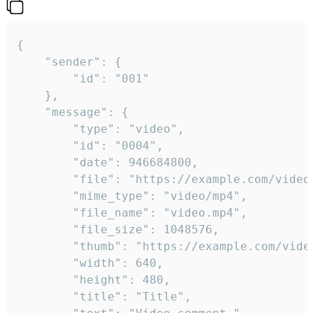
{

	"sender": {

		"id": "001"

	},

	"message": {

		"type": "video",

		"id": "0004",

		"date": 946684800,

		"file": "https://example.com/video.mp4",

		"mime_type": "video/mp4",

		"file_name": "video.mp4",

		"file_size": 1048576,

		"thumb": "https://example.com/video_thumb.png",

		"width": 640,

		"height": 480,

		"title": "Title",
