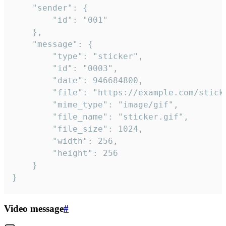
	"sender": {

		"id": "001"

	},

	"message": {

		"type": "sticker",

		"id": "0003",

		"date": 946684800,

		"file": "https://example.com/sticker.gif",

		"mime_type": "image/gif",

		"file_name": "sticker.gif",

		"file_size": 1024,

		"width": 256,

		"height": 256

	}

}
Video message
#