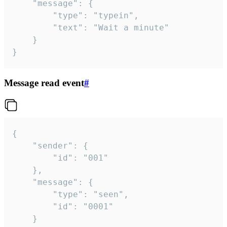
	"message": {

		"type": "typein",

		"text": "Wait a minute"

	}

}
Message read event
#
{

	"sender": {

		"id": "001"

	},

	"message": {

		"type": "seen",

		"id": "0001"

	}
