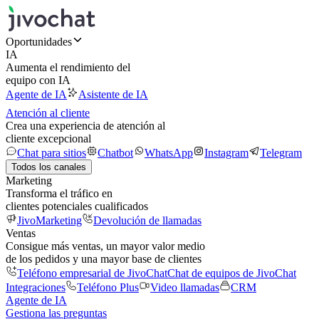
Oportunidades
IA
Aumenta el rendimiento del
equipo con IA
Agente de IA
Asistente de IA
Atención al cliente
Crea una experiencia de atención al
cliente excepcional
Chat para sitios
Chatbot
WhatsApp
Instagram
Telegram
Todos los canales
Marketing
Transforma el tráfico en
clientes potenciales cualificados
JivoMarketing
Devolución de llamadas
Ventas
Consigue más ventas, un mayor valor medio
de los pedidos y una mayor base de clientes
Teléfono empresarial de JivoChat
Chat de equipos de JivoChat
Integraciones
Teléfono Plus
Video llamadas
CRM
Agente de IA
Gestiona las preguntas