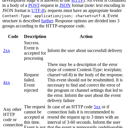
development stage it is allowed to use
HTTP
). An event is contained
in a body of a
POST
-request in
JSON
format (note: text encoding in
JSON format is
UTF-8
), requests must have an appropriate header
. Event
Content-Type: application/json; charset=utf-8
structure is described
further
. Response options are divided into 3
groups according to the HTTP-response code.
Code
Description
Action
Success.
Event is
2xx
Inform the user about successfull delivery
accepted for
processing
There may be a description of the error
(type of content Content-Type: text/plain;
Request
charset=utf-8) in the body of the response.
failed.
This event should not be resubmitted. It is
4xx
Event
necessary to find and correct the error of
rejected
the program or channel settings that led to
the error. Inform the user about the event
delivery failure
The request
In case of an HTTP code
5xx
or if
Any other
cannot be
connection fails it is recommended to
HTTP
accepted at
resend the request up to 3 times with an
code or
this time.
interval of 3-60 seconds. Inform the user
connection
Event is not
that the event is temporarily undeliverable.