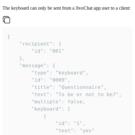
The keyboard can only be sent from a JivoChat app user to a client:
{

	"recipient": {

		"id": "001"

	},

	"message": {

		"type": "keyboard",

		"id": "0009",

		"title": "Questionnaire",

		"text": "To be or not to be?",

		"multiple": false,

		"keyboard": [

			{

				"id": "1",

				"text": "yes"
