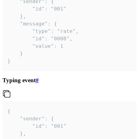
	"sender": {

		"id": "001"

	},

	"message": {

		"type": "rate",

		"id": "0008",

		"value": 1

	}

}
Typing event
#
{

	"sender": {

		"id": "001"

	},
