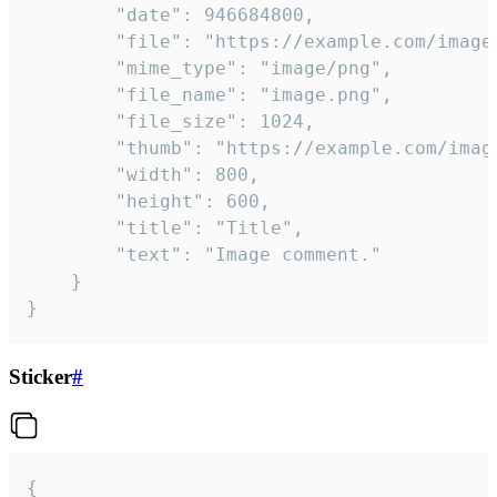
		"date": 946684800,

		"file": "https://example.com/image.png",

		"mime_type": "image/png",

		"file_name": "image.png",

		"file_size": 1024,

		"thumb": "https://example.com/image_thumb.png",

		"width": 800,

		"height": 600,

		"title": "Title",

		"text": "Image comment."

	}

}
Sticker
#
{
