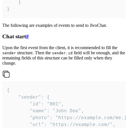
	}

}
The following are examples of events to send to JivoChat.
Chat start
#
Upon the first event from the client, it is recommended to fill the
structure. Then the
field will be enough, and the
sender
sender.id
remaining fields of this structure can be filled only when they
change.
{

	"sender": {

		"id": "001",

		"name": "John Doe",

		"photo": "https://example.com/me.jpg",

		"url": "https://example.com/",
