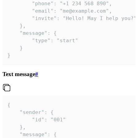
		"phone": "+1 234 568 890",

		"email": "me@example.com",

		"invite": "Hello! May I help you?"

	},

	"message": {

		"type": "start"

	}

}
Text message
#
{

	"sender": {

		"id": "001"

	},

	"message": {
