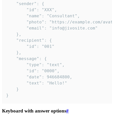
	"sender": {

		"id": "XXX",

		"name": "Consultant",

		"photo": "https://example.com/avatar.png",

		"email": "info@jivosite.com"

	},

	"recipient": {

		"id": "001"

	},

	"message": {

		"type": "text",

		"id": "0000",

		"date": 946684800,

		"text": "Hello!"

	}

}
Keyboard with answer options
#