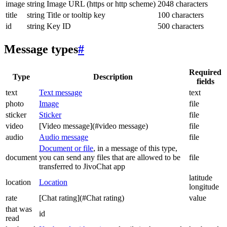
image
string
Image URL (https or http scheme)
2048 characters
title
string
Title or tooltip key
100 characters
id
string
Key ID
500 characters
Message types
#
Required
Type
Description
fields
text
Text message
text
photo
Image
file
sticker
Sticker
file
video
[Video message](#video message)
file
audio
Audio message
file
Document or file
, in a message of this type,
document
you can send any files that are allowed to be
file
transferred to JivoChat app
latitude
location
Location
longitude
rate
[Chat rating](#Chat rating)
value
that was
id
read