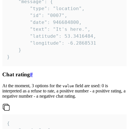
	"message": {

		"type": "location",

		"id": "0007",

		"date": 946684800,

		"text": "It's here.",

		"latitude": 53.3416484,

		"longitude": -6.2868531

	}

}
Chat rating
#
At the moment, 3 options for the
field are used: 0 is
value
interpreted as a refuse to rate, a positive number - a positive rating, a
negative number - a negative chat rating.
{
