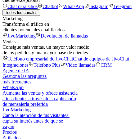
cliente excepcional
Chat para sitios
Chatbot
WhatsApp
Instagram
Telegram
Todos los canales
Marketing
Transforma el tráfico en
clientes potenciales cualificados
JivoMarketing
Devolución de llamadas
Ventas
Consigue más ventas, un mayor valor medio
de los pedidos y una mayor base de clientes
Teléfono empresarial de JivoChat
Chat de equipos de JivoChat
Integraciones
Teléfono Plus
Video llamadas
CRM
Agente de IA
Gestiona las preguntas
más frecuentes
WhatsApp
Aumenta las ventas y ofrece asistencia
a tus clientes a través de su aplicación
de mensajería preferida
JivoMarketing
Capta la atención de tus visitantes:
capta su interés antes de que se
vayan
Precios
Afiliados