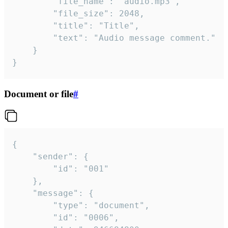
		"file_name": "audio.mp3",

		"file_size": 2048,

		"title": "Title",

		"text": "Audio message comment."

	}

}
Document or file
#
{

	"sender": {

		"id": "001"

	},

	"message": {

		"type": "document",

		"id": "0006",
