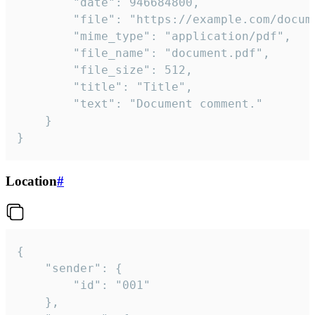
		"date": 946684800,

		"file": "https://example.com/document.pdf",

		"mime_type": "application/pdf",

		"file_name": "document.pdf",

		"file_size": 512,

		"title": "Title",

		"text": "Document comment."

	}

}
Location
#
{

	"sender": {

		"id": "001"

	},
