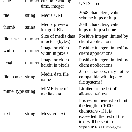
date
number
creation/sending
UNIX time
time, integer
2048 characters, valid
file
string
Media URL
scheme https or http
Media preview
2048 characters, valid
thumb
string
image URL
https or http scheme
Size of media data
Positive integer, limited by
file_size
number
in octets (bytes)
client applications
Image or video
Positive integer, limited by
width
number
width in pixels
client applications
Image or video
Positive integer, limited by
height
number
height in pixels
client applications
255 characters, may not be
Media data file
file_name
string
compatible with legacy
name
file systems!
MIME type of
Limited to the list of
mime_type
string
media data
allowed values
It is recommended to limit
the length to 1000
characters - if it is
text
string
Message text
exceeded, the rest of the
text will be sent in
separate text messages