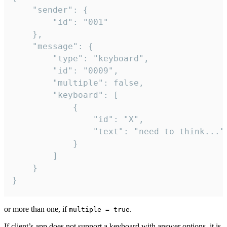
	"sender": {

		"id": "001"

	},

	"message": {

		"type": "keyboard",

		"id": "0009",

		"multiple": false,

		"keyboard": [

			{

				"id": "X",

				"text": "need to think..."

			}

		]

	}

}
or more than one, if
.
multiple = true
If client’s app does not support a keyboard with answer options, it is