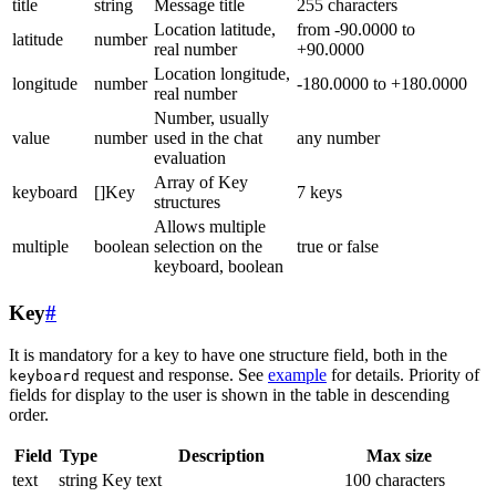
title
string
Message title
255 characters
Location latitude,
from -90.0000 to
latitude
number
real number
+90.0000
Location longitude,
longitude
number
-180.0000 to +180.0000
real number
Number, usually
value
number
used in the chat
any number
evaluation
Array of Key
keyboard
[]Key
7 keys
structures
Allows multiple
multiple
boolean
selection on the
true or false
keyboard, boolean
Key
#
It is mandatory for a key to have one structure field, both in the
request and response. See
example
for details. Priority of
keyboard
fields for display to the user is shown in the table in descending
order.
Field
Type
Description
Max size
text
string
Key text
100 characters