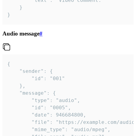
		"text": "Video comment."

	}

}
Audio message
#
{

	"sender": {

		"id": "001"

	},

	"message": {

		"type": "audio",

		"id": "0005",

		"date": 946684800,

		"file": "https://example.com/audio.mp3",

		"mime_type": "audio/mpeg",
