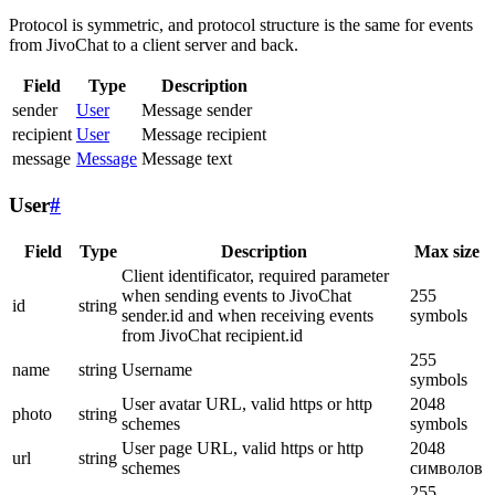
Protocol is symmetric, and protocol structure is the same for events
from JivoChat to a client server and back.
Field
Type
Description
sender
User
Message sender
recipient
User
Message recipient
message
Message
Message text
User
#
Field
Type
Description
Max size
Client identificator, required parameter
when sending events to JivoChat
255
id
string
sender.id and when receiving events
symbols
from JivoChat recipient.id
255
name
string
Username
symbols
User avatar URL, valid https or http
2048
photo
string
schemes
symbols
User page URL, valid https or http
2048
url
string
schemes
символов
255