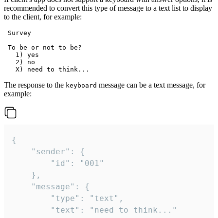
recommended to convert this type of message to a text list to display
to the client, for example:
 Survey

 To be or not to be?

   1) yes

   2) no

The response to the
message can be a text message, for
keyboard
example:
{

	"sender": {

		"id": "001"

	},

	"message": {

		"type": "text",

		"text": "need to think..."
