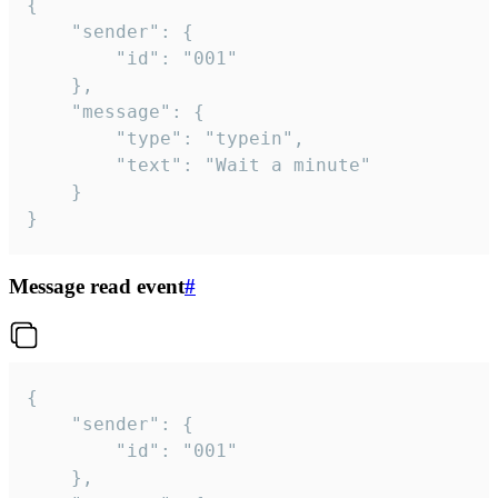
{

	"sender": {

		"id": "001"

	},

	"message": {

		"type": "typein",

		"text": "Wait a minute"

	}

}
Message read event
#
{

	"sender": {

		"id": "001"

	},
