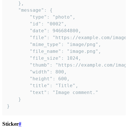
	},

	"message": {

		"type": "photo",

		"id": "0002",

		"date": 946684800,

		"file": "https://example.com/image.png",

		"mime_type": "image/png",

		"file_name": "image.png",

		"file_size": 1024,

		"thumb": "https://example.com/image_thumb.png",

		"width": 800,

		"height": 600,

		"title": "Title",

		"text": "Image comment."

	}

}
Sticker
#