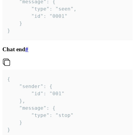
	"message": {

		"type": "seen",

		"id": "0001"

	}

}
Chat end
#
{

	"sender": {

		"id": "001"

	},

	"message": {

		"type": "stop"

	}

}