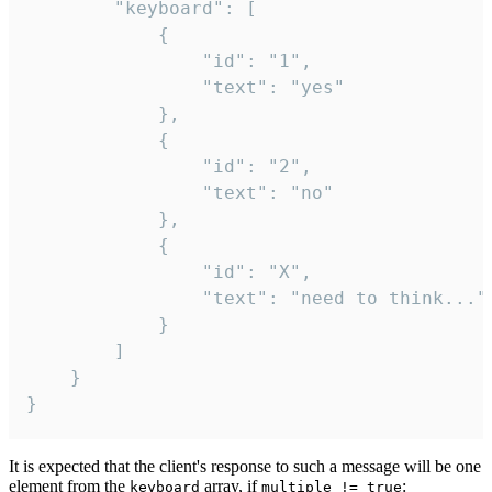
		"keyboard": [

			{

				"id": "1",

				"text": "yes"

			},

			{

				"id": "2",

				"text": "no"

			},

			{

				"id": "X",

				"text": "need to think..."

			}

		]

	}

}
It is expected that the client's response to such a message will be one
element from the
array, if
:
keyboard
multiple != true