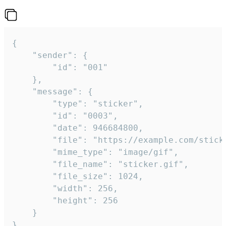
{

	"sender": {

		"id": "001"

	},

	"message": {

		"type": "sticker",

		"id": "0003",

		"date": 946684800,

		"file": "https://example.com/sticker.gif",

		"mime_type": "image/gif",

		"file_name": "sticker.gif",

		"file_size": 1024,

		"width": 256,

		"height": 256

	}

}