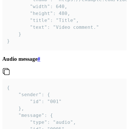
		"width": 640,

		"height": 480,

		"title": "Title",

		"text": "Video comment."

	}

}
Audio message
#
{

	"sender": {

		"id": "001"

	},

	"message": {

		"type": "audio",
