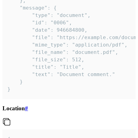
	},

	"message": {

		"type": "document",

		"id": "0006",

		"date": 946684800,

		"file": "https://example.com/document.pdf",

		"mime_type": "application/pdf",

		"file_name": "document.pdf",

		"file_size": 512,

		"title": "Title",

		"text": "Document comment."

	}

}
Location
#