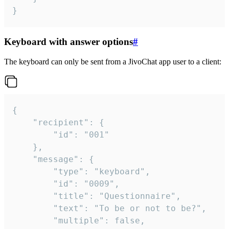
}
Keyboard with answer options
#
The keyboard can only be sent from a JivoChat app user to a client:
{

	"recipient": {

		"id": "001"

	},

	"message": {

		"type": "keyboard",

		"id": "0009",

		"title": "Questionnaire",

		"text": "To be or not to be?",

		"multiple": false,
