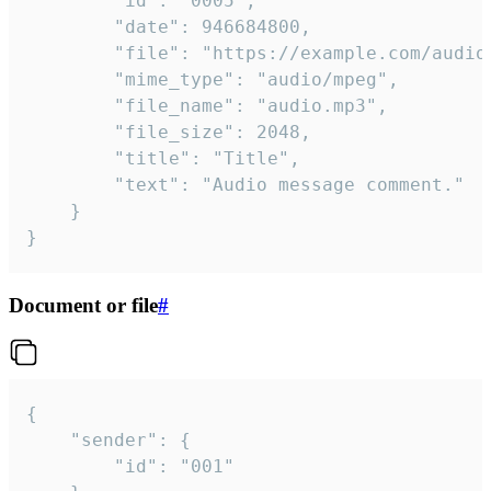
		"id": "0005",

		"date": 946684800,

		"file": "https://example.com/audio.mp3",

		"mime_type": "audio/mpeg",

		"file_name": "audio.mp3",

		"file_size": 2048,

		"title": "Title",

		"text": "Audio message comment."

	}

}
Document or file
#
{

	"sender": {

		"id": "001"
