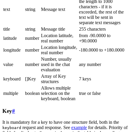
the length to 1000
characters - if it is
text
string
Message text
exceeded, the rest of the
text will be sent in
separate text messages
title
string
Message title
255 characters
Location latitude,
from -90.0000 to
latitude
number
real number
+90.0000
Location longitude,
longitude
number
-180.0000 to +180.0000
real number
Number, usually
value
number
used in the chat
any number
evaluation
Array of Key
keyboard
[]Key
7 keys
structures
Allows multiple
multiple
boolean
selection on the
true or false
keyboard, boolean
Key
#
It is mandatory for a key to have one structure field, both in the
request and response. See
example
for details. Priority of
keyboard