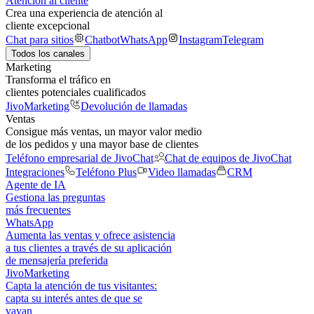
Atención al cliente
Crea una experiencia de atención al
cliente excepcional
Chat para sitios
Chatbot
WhatsApp
Instagram
Telegram
Todos los canales
Marketing
Transforma el tráfico en
clientes potenciales cualificados
JivoMarketing
Devolución de llamadas
Ventas
Consigue más ventas, un mayor valor medio
de los pedidos y una mayor base de clientes
Teléfono empresarial de JivoChat
Chat de equipos de JivoChat
Integraciones
Teléfono Plus
Video llamadas
CRM
Agente de IA
Gestiona las preguntas
más frecuentes
WhatsApp
Aumenta las ventas y ofrece asistencia
a tus clientes a través de su aplicación
de mensajería preferida
JivoMarketing
Capta la atención de tus visitantes:
capta su interés antes de que se
vayan