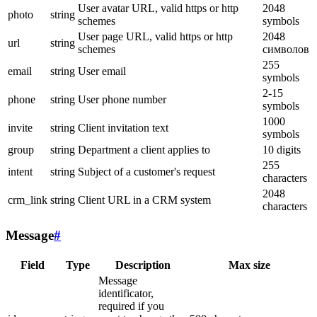
User avatar URL, valid https or http
2048
photo
string
schemes
symbols
User page URL, valid https or http
2048
url
string
schemes
символов
255
email
string
User email
symbols
2-15
phone
string
User phone number
symbols
1000
invite
string
Client invitation text
symbols
group
string
Department a client applies to
10 digits
255
intent
string
Subject of a customer's request
characters
2048
crm_link
string
Client URL in a CRM system
characters
Message
#
Field
Type
Description
Max size
Message
identificator,
required if you