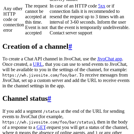
The request
In case of an HTTP code
5xx
or if
Any other
cannot be
connection fails it is recommended to
HTTP
accepted at
resend the request up to 3 times with an
code or
this time.
interval of 3-60 seconds. Inform the user
connection
Event is not
that the event is temporarily undeliverable.
error
accepted
Contact server support
Creation of a channel
#
To create a Chat API channel in JivoChat, use the
JivoChat app
.
Once created, a
URL
, that you can use to send events to JivoChat,
will be available to you in the settings of the channel, for example:
. To receive messages from
https://wh.jivosite.com/foo/bar
JivoChat, set up a custom server and add the URL to receive events
in the channel settings in the app.
Channel status
#
If you add a segment
at the end of the URL for sending
/status
events to JivoChat (for example,
), then in the body
https://wh.jivosite.com/foo/bar/status
of a response to a
GET
-request you will get a status of the channel,
where
means the absence of online agents, and
or any other
0
1