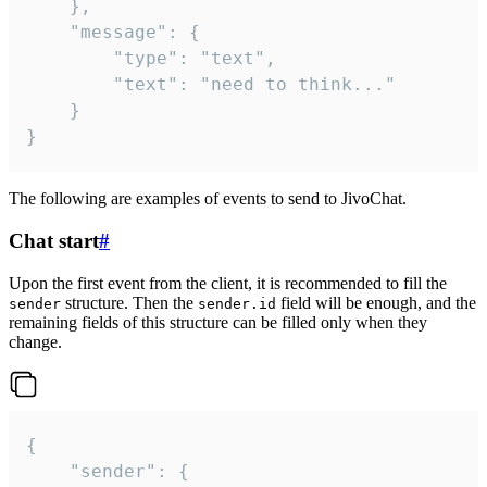
	},

	"message": {

		"type": "text",

		"text": "need to think..."

	}

}
The following are examples of events to send to JivoChat.
Chat start
#
Upon the first event from the client, it is recommended to fill the
structure. Then the
field will be enough, and the
sender
sender.id
remaining fields of this structure can be filled only when they
change.
{

	"sender": {
