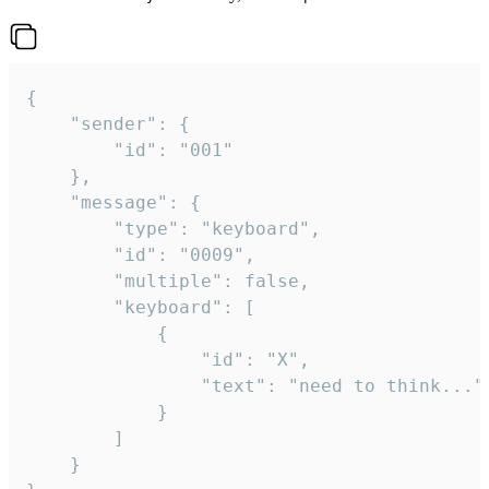
{

	"sender": {

		"id": "001"

	},

	"message": {

		"type": "keyboard",

		"id": "0009",

		"multiple": false,

		"keyboard": [

			{

				"id": "X",

				"text": "need to think..."

			}

		]

	}
