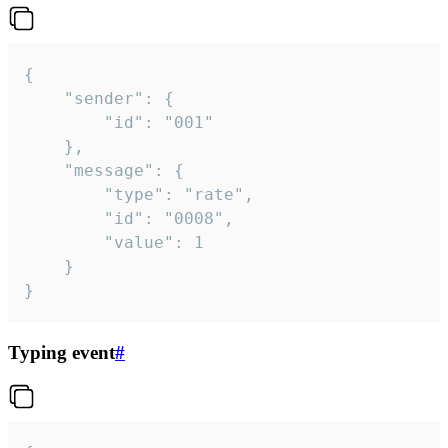
{

	"sender": {

		"id": "001"

	},

	"message": {

		"type": "rate",

		"id": "0008",

		"value": 1

	}

}
Typing event
#