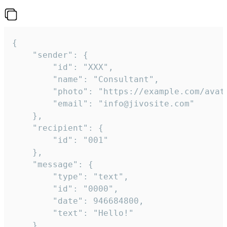
{

	"sender": {

		"id": "XXX",

		"name": "Consultant",

		"photo": "https://example.com/avatar.png",

		"email": "info@jivosite.com"

	},

	"recipient": {

		"id": "001"

	},

	"message": {

		"type": "text",

		"id": "0000",

		"date": 946684800,

		"text": "Hello!"

	}
