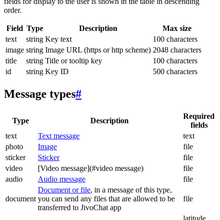
fields for display to the user is shown in the table in descending
order.
Field
Type
Description
Max size
text
string
Key text
100 characters
image
string
Image URL (https or http scheme)
2048 characters
title
string
Title or tooltip key
100 characters
id
string
Key ID
500 characters
Message types
#
Required
Type
Description
fields
text
Text message
text
photo
Image
file
sticker
Sticker
file
video
[Video message](#video message)
file
audio
Audio message
file
Document or file
, in a message of this type,
document
you can send any files that are allowed to be
file
transferred to JivoChat app
latitude