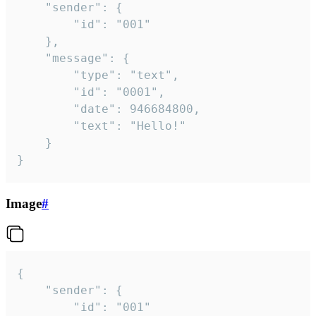
	"sender": {

		"id": "001"

	},

	"message": {

		"type": "text",

		"id": "0001",

		"date": 946684800,

		"text": "Hello!"

	}

}
Image
#
{

	"sender": {

		"id": "001"
