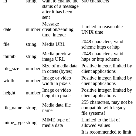
id
string
want to change the
500 characters
status of a message
after it has been
sent
Message
Limited to reasonable
date
number
creation/sending
UNIX time
time, integer
2048 characters, valid
file
string
Media URL
scheme https or http
Media preview
2048 characters, valid
thumb
string
image URL
https or http scheme
Size of media data
Positive integer, limited by
file_size
number
in octets (bytes)
client applications
Image or video
Positive integer, limited by
width
number
width in pixels
client applications
Image or video
Positive integer, limited by
height
number
height in pixels
client applications
255 characters, may not be
Media data file
file_name
string
compatible with legacy
name
file systems!
MIME type of
Limited to the list of
mime_type
string
media data
allowed values
It is recommended to limit