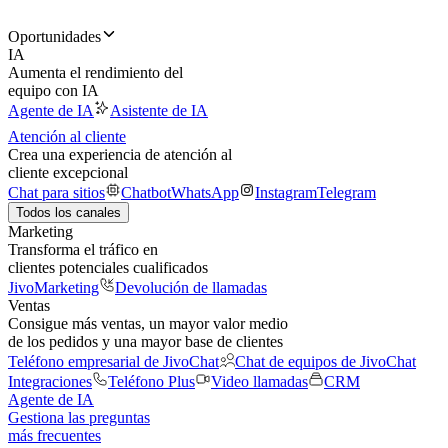
Oportunidades
IA
Aumenta el rendimiento del
equipo con IA
Agente de IA
Asistente de IA
Atención al cliente
Crea una experiencia de atención al
cliente excepcional
Chat para sitios
Chatbot
WhatsApp
Instagram
Telegram
Todos los canales
Marketing
Transforma el tráfico en
clientes potenciales cualificados
JivoMarketing
Devolución de llamadas
Ventas
Consigue más ventas, un mayor valor medio
de los pedidos y una mayor base de clientes
Teléfono empresarial de JivoChat
Chat de equipos de JivoChat
Integraciones
Teléfono Plus
Video llamadas
CRM
Agente de IA
Gestiona las preguntas
más frecuentes