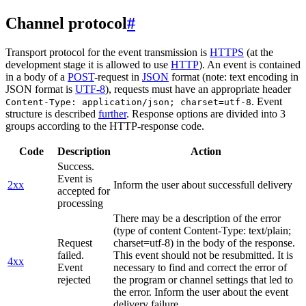
Channel protocol
#
Transport protocol for the event transmission is
HTTPS
(at the
development stage it is allowed to use
HTTP
). An event is contained
in a body of a
POST
-request in
JSON
format (note: text encoding in
JSON format is
UTF-8
), requests must have an appropriate header
. Event
Content-Type: application/json; charset=utf-8
structure is described
further
. Response options are divided into 3
groups according to the HTTP-response code.
Code
Description
Action
Success.
Event is
2xx
Inform the user about successfull delivery
accepted for
processing
There may be a description of the error
(type of content Content-Type: text/plain;
Request
charset=utf-8) in the body of the response.
failed.
This event should not be resubmitted. It is
4xx
Event
necessary to find and correct the error of
rejected
the program or channel settings that led to
the error. Inform the user about the event
delivery failure