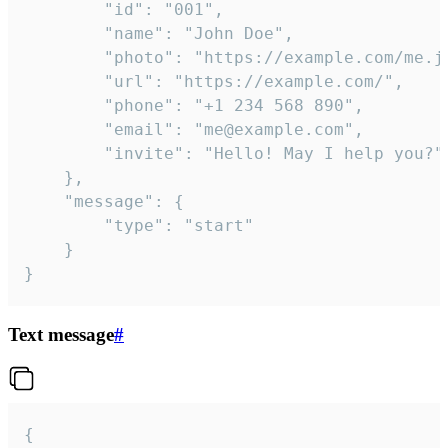
		"id": "001",

		"name": "John Doe",

		"photo": "https://example.com/me.jpg",

		"url": "https://example.com/",

		"phone": "+1 234 568 890",

		"email": "me@example.com",

		"invite": "Hello! May I help you?"

	},

	"message": {

		"type": "start"

	}

}
Text message
#
{
