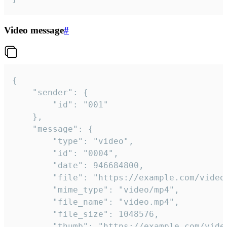
Video message
#
{

	"sender": {

		"id": "001"

	},

	"message": {

		"type": "video",

		"id": "0004",

		"date": 946684800,

		"file": "https://example.com/video.mp4",

		"mime_type": "video/mp4",

		"file_name": "video.mp4",

		"file_size": 1048576,

		"thumb": "https://example.com/video_thumb.png",
