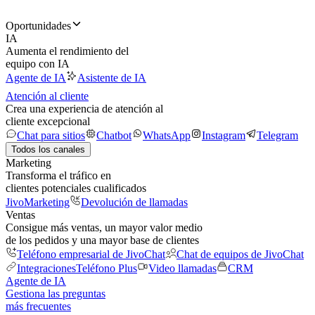
Oportunidades
IA
Aumenta el rendimiento del
equipo con IA
Agente de IA
Asistente de IA
Atención al cliente
Crea una experiencia de atención al
cliente excepcional
Chat para sitios
Chatbot
WhatsApp
Instagram
Telegram
Todos los canales
Marketing
Transforma el tráfico en
clientes potenciales cualificados
JivoMarketing
Devolución de llamadas
Ventas
Consigue más ventas, un mayor valor medio
de los pedidos y una mayor base de clientes
Teléfono empresarial de JivoChat
Chat de equipos de JivoChat
Integraciones
Teléfono Plus
Video llamadas
CRM
Agente de IA
Gestiona las preguntas
más frecuentes