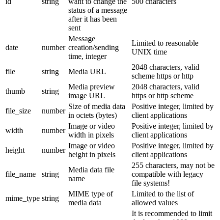
id
string
want to change the
500 characters
status of a message
after it has been
sent
Message
Limited to reasonable
date
number
creation/sending
UNIX time
time, integer
2048 characters, valid
file
string
Media URL
scheme https or http
Media preview
2048 characters, valid
thumb
string
image URL
https or http scheme
Size of media data
Positive integer, limited by
file_size
number
in octets (bytes)
client applications
Image or video
Positive integer, limited by
width
number
width in pixels
client applications
Image or video
Positive integer, limited by
height
number
height in pixels
client applications
255 characters, may not be
Media data file
file_name
string
compatible with legacy
name
file systems!
MIME type of
Limited to the list of
mime_type
string
media data
allowed values
It is recommended to limit