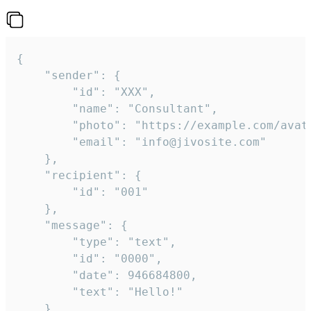
{

	"sender": {

		"id": "XXX",

		"name": "Consultant",

		"photo": "https://example.com/avatar.png",

		"email": "info@jivosite.com"

	},

	"recipient": {

		"id": "001"

	},

	"message": {

		"type": "text",

		"id": "0000",

		"date": 946684800,

		"text": "Hello!"

	}
