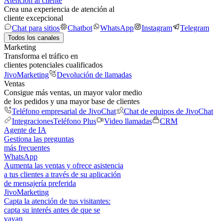
Atención al cliente
Crea una experiencia de atención al
cliente excepcional
Chat para sitios
Chatbot
WhatsApp
Instagram
Telegram
Todos los canales
Marketing
Transforma el tráfico en
clientes potenciales cualificados
JivoMarketing
Devolución de llamadas
Ventas
Consigue más ventas, un mayor valor medio
de los pedidos y una mayor base de clientes
Teléfono empresarial de JivoChat
Chat de equipos de JivoChat
Integraciones
Teléfono Plus
Video llamadas
CRM
Agente de IA
Gestiona las preguntas
más frecuentes
WhatsApp
Aumenta las ventas y ofrece asistencia
a tus clientes a través de su aplicación
de mensajería preferida
JivoMarketing
Capta la atención de tus visitantes:
capta su interés antes de que se
vayan