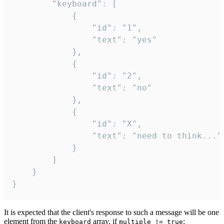
		"keyboard": [

			{

				"id": "1",

				"text": "yes"

			},

			{

				"id": "2",

				"text": "no"

			},

			{

				"id": "X",

				"text": "need to think..."

			}

		]

	}

}
It is expected that the client's response to such a message will be one
element from the
array, if
:
keyboard
multiple != true