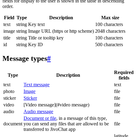
fields for display to the user is shown in the table in descending
order.
Field
Type
Description
Max size
text
string
Key text
100 characters
image
string
Image URL (https or http scheme)
2048 characters
title
string
Title or tooltip key
100 characters
id
string
Key ID
500 characters
Message types
#
Required
Type
Description
fields
text
Text message
text
photo
Image
file
sticker
Sticker
file
video
[Video message](#video message)
file
audio
Audio message
file
Document or file
, in a message of this type,
document
you can send any files that are allowed to be
file
transferred to JivoChat app
latitude