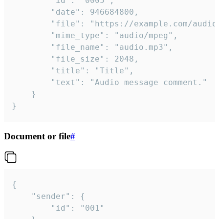
		"id": "0005",

		"date": 946684800,

		"file": "https://example.com/audio.mp3",

		"mime_type": "audio/mpeg",

		"file_name": "audio.mp3",

		"file_size": 2048,

		"title": "Title",

		"text": "Audio message comment."

	}

}
Document or file
#
{

	"sender": {

		"id": "001"
