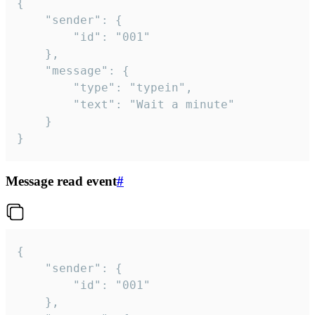
{

	"sender": {

		"id": "001"

	},

	"message": {

		"type": "typein",

		"text": "Wait a minute"

	}

}
Message read event
#
{

	"sender": {

		"id": "001"

	},
