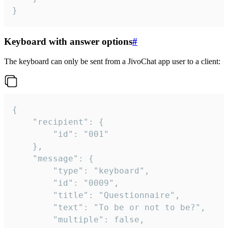
}
Keyboard with answer options
#
The keyboard can only be sent from a JivoChat app user to a client:
{

	"recipient": {

		"id": "001"

	},

	"message": {

		"type": "keyboard",

		"id": "0009",

		"title": "Questionnaire",

		"text": "To be or not to be?",

		"multiple": false,
