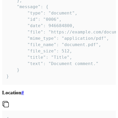
	},

	"message": {

		"type": "document",

		"id": "0006",

		"date": 946684800,

		"file": "https://example.com/document.pdf",

		"mime_type": "application/pdf",

		"file_name": "document.pdf",

		"file_size": 512,

		"title": "Title",

		"text": "Document comment."

	}

}
Location
#