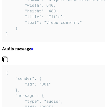
		"width": 640,

		"height": 480,

		"title": "Title",

		"text": "Video comment."

	}

}
Audio message
#
{

	"sender": {

		"id": "001"

	},

	"message": {

		"type": "audio",
