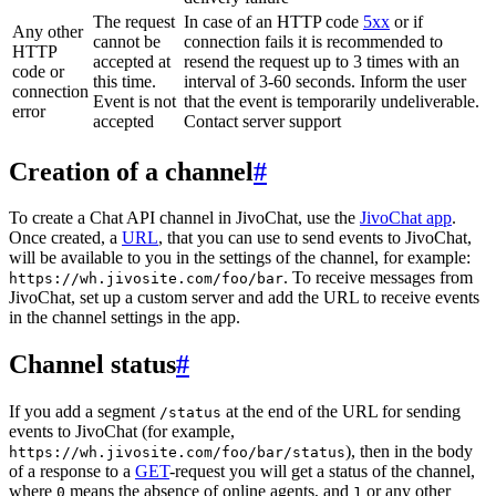
The request
In case of an HTTP code
5xx
or if
Any other
cannot be
connection fails it is recommended to
HTTP
accepted at
resend the request up to 3 times with an
code or
this time.
interval of 3-60 seconds. Inform the user
connection
Event is not
that the event is temporarily undeliverable.
error
accepted
Contact server support
Creation of a channel
#
To create a Chat API channel in JivoChat, use the
JivoChat app
.
Once created, a
URL
, that you can use to send events to JivoChat,
will be available to you in the settings of the channel, for example:
. To receive messages from
https://wh.jivosite.com/foo/bar
JivoChat, set up a custom server and add the URL to receive events
in the channel settings in the app.
Channel status
#
If you add a segment
at the end of the URL for sending
/status
events to JivoChat (for example,
), then in the body
https://wh.jivosite.com/foo/bar/status
of a response to a
GET
-request you will get a status of the channel,
where
means the absence of online agents, and
or any other
0
1