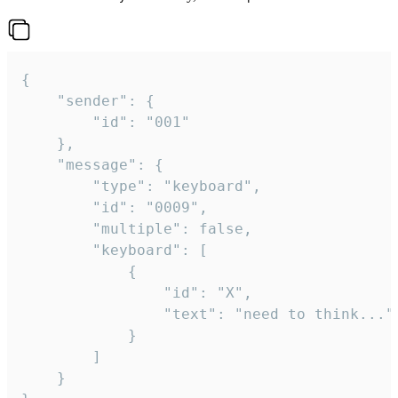
{

	"sender": {

		"id": "001"

	},

	"message": {

		"type": "keyboard",

		"id": "0009",

		"multiple": false,

		"keyboard": [

			{

				"id": "X",

				"text": "need to think..."

			}

		]

	}
