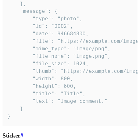
	},

	"message": {

		"type": "photo",

		"id": "0002",

		"date": 946684800,

		"file": "https://example.com/image.png",

		"mime_type": "image/png",

		"file_name": "image.png",

		"file_size": 1024,

		"thumb": "https://example.com/image_thumb.png",

		"width": 800,

		"height": 600,

		"title": "Title",

		"text": "Image comment."

	}

}
Sticker
#