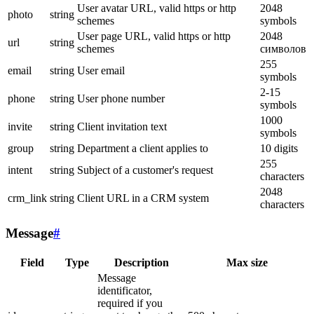
User avatar URL, valid https or http
2048
photo
string
schemes
symbols
User page URL, valid https or http
2048
url
string
schemes
символов
255
email
string
User email
symbols
2-15
phone
string
User phone number
symbols
1000
invite
string
Client invitation text
symbols
group
string
Department a client applies to
10 digits
255
intent
string
Subject of a customer's request
characters
2048
crm_link
string
Client URL in a CRM system
characters
Message
#
Field
Type
Description
Max size
Message
identificator,
required if you