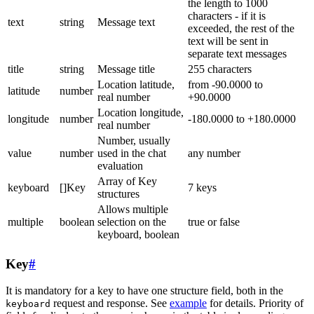
the length to 1000
characters - if it is
text
string
Message text
exceeded, the rest of the
text will be sent in
separate text messages
title
string
Message title
255 characters
Location latitude,
from -90.0000 to
latitude
number
real number
+90.0000
Location longitude,
longitude
number
-180.0000 to +180.0000
real number
Number, usually
value
number
used in the chat
any number
evaluation
Array of Key
keyboard
[]Key
7 keys
structures
Allows multiple
multiple
boolean
selection on the
true or false
keyboard, boolean
Key
#
It is mandatory for a key to have one structure field, both in the
request and response. See
example
for details. Priority of
keyboard