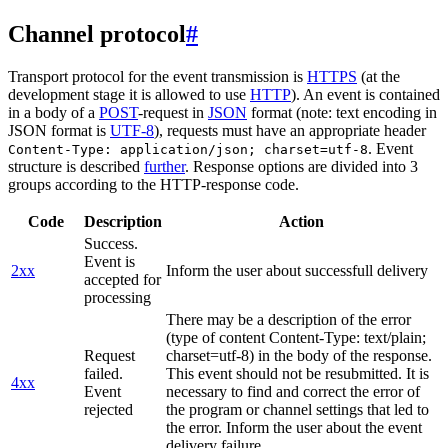
Channel protocol
#
Transport protocol for the event transmission is
HTTPS
(at the
development stage it is allowed to use
HTTP
). An event is contained
in a body of a
POST
-request in
JSON
format (note: text encoding in
JSON format is
UTF-8
), requests must have an appropriate header
. Event
Content-Type: application/json; charset=utf-8
structure is described
further
. Response options are divided into 3
groups according to the HTTP-response code.
Code
Description
Action
Success.
Event is
2xx
Inform the user about successfull delivery
accepted for
processing
There may be a description of the error
(type of content Content-Type: text/plain;
Request
charset=utf-8) in the body of the response.
failed.
This event should not be resubmitted. It is
4xx
Event
necessary to find and correct the error of
rejected
the program or channel settings that led to
the error. Inform the user about the event
delivery failure