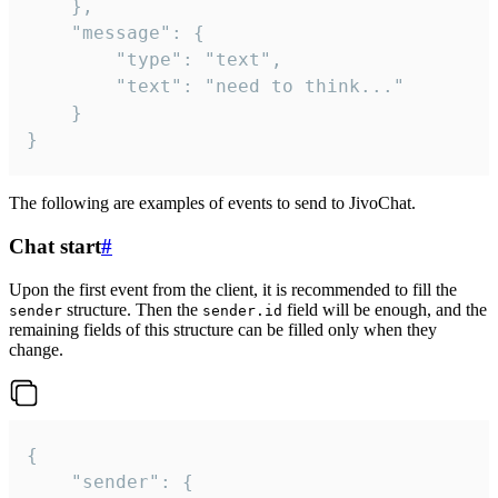
	},

	"message": {

		"type": "text",

		"text": "need to think..."

	}

}
The following are examples of events to send to JivoChat.
Chat start
#
Upon the first event from the client, it is recommended to fill the
structure. Then the
field will be enough, and the
sender
sender.id
remaining fields of this structure can be filled only when they
change.
{

	"sender": {
