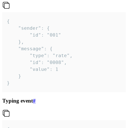
{

	"sender": {

		"id": "001"

	},

	"message": {

		"type": "rate",

		"id": "0008",

		"value": 1

	}

}
Typing event
#