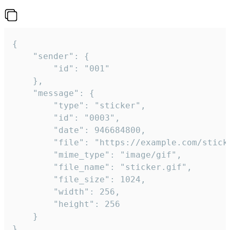
{

	"sender": {

		"id": "001"

	},

	"message": {

		"type": "sticker",

		"id": "0003",

		"date": 946684800,

		"file": "https://example.com/sticker.gif",

		"mime_type": "image/gif",

		"file_name": "sticker.gif",

		"file_size": 1024,

		"width": 256,

		"height": 256

	}

}