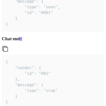
	"message": {

		"type": "seen",

		"id": "0001"

	}

}
Chat end
#
{

	"sender": {

		"id": "001"

	},

	"message": {

		"type": "stop"

	}

}