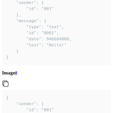
	"sender": {

		"id": "001"

	},

	"message": {

		"type": "text",

		"id": "0001",

		"date": 946684800,

		"text": "Hello!"

	}

}
Image
#
{

	"sender": {

		"id": "001"
