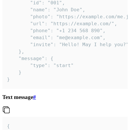
		"id": "001",

		"name": "John Doe",

		"photo": "https://example.com/me.jpg",

		"url": "https://example.com/",

		"phone": "+1 234 568 890",

		"email": "me@example.com",

		"invite": "Hello! May I help you?"

	},

	"message": {

		"type": "start"

	}

}
Text message
#
{
