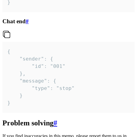
}
Chat end
#
{

	"sender": {

		"id": "001"

	},

	"message": {

		"type": "stop"

	}

}
Problem solving
#
If you find inaccuracies in this memo, please report them to us in