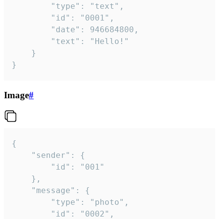
		"type": "text",

		"id": "0001",

		"date": 946684800,

		"text": "Hello!"

	}

}
Image
#
{

	"sender": {

		"id": "001"

	},

	"message": {

		"type": "photo",

		"id": "0002",
