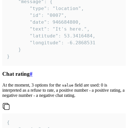
	"message": {

		"type": "location",

		"id": "0007",

		"date": 946684800,

		"text": "It's here.",

		"latitude": 53.3416484,

		"longitude": -6.2868531

	}

}
Chat rating
#
At the moment, 3 options for the
field are used: 0 is
value
interpreted as a refuse to rate, a positive number - a positive rating, a
negative number - a negative chat rating.
{
