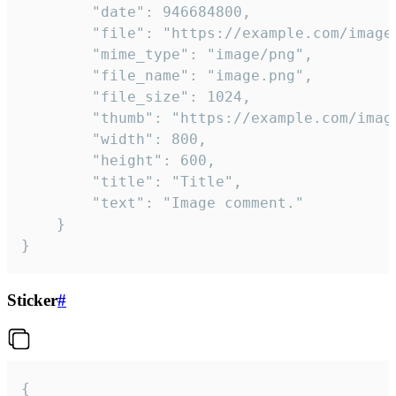
		"date": 946684800,

		"file": "https://example.com/image.png",

		"mime_type": "image/png",

		"file_name": "image.png",

		"file_size": 1024,

		"thumb": "https://example.com/image_thumb.png",

		"width": 800,

		"height": 600,

		"title": "Title",

		"text": "Image comment."

	}

}
Sticker
#
{
