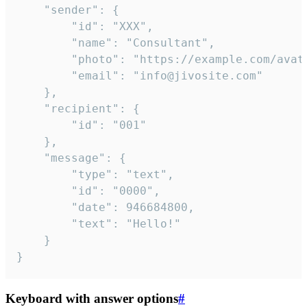
	"sender": {

		"id": "XXX",

		"name": "Consultant",

		"photo": "https://example.com/avatar.png",

		"email": "info@jivosite.com"

	},

	"recipient": {

		"id": "001"

	},

	"message": {

		"type": "text",

		"id": "0000",

		"date": 946684800,

		"text": "Hello!"

	}

}
Keyboard with answer options
#