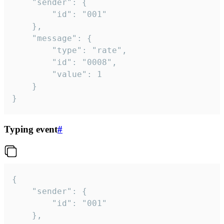
	"sender": {

		"id": "001"

	},

	"message": {

		"type": "rate",

		"id": "0008",

		"value": 1

	}

}
Typing event
#
{

	"sender": {

		"id": "001"

	},
