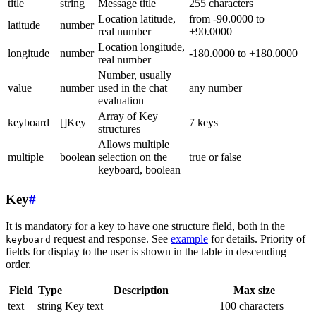
title
string
Message title
255 characters
Location latitude,
from -90.0000 to
latitude
number
real number
+90.0000
Location longitude,
longitude
number
-180.0000 to +180.0000
real number
Number, usually
value
number
used in the chat
any number
evaluation
Array of Key
keyboard
[]Key
7 keys
structures
Allows multiple
multiple
boolean
selection on the
true or false
keyboard, boolean
Key
#
It is mandatory for a key to have one structure field, both in the
request and response. See
example
for details. Priority of
keyboard
fields for display to the user is shown in the table in descending
order.
Field
Type
Description
Max size
text
string
Key text
100 characters