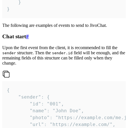
	}

}
The following are examples of events to send to JivoChat.
Chat start
#
Upon the first event from the client, it is recommended to fill the
structure. Then the
field will be enough, and the
sender
sender.id
remaining fields of this structure can be filled only when they
change.
{

	"sender": {

		"id": "001",

		"name": "John Doe",

		"photo": "https://example.com/me.jpg",

		"url": "https://example.com/",
