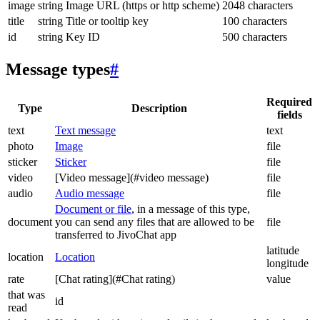
image
string
Image URL (https or http scheme)
2048 characters
title
string
Title or tooltip key
100 characters
id
string
Key ID
500 characters
Message types
#
Required
Type
Description
fields
text
Text message
text
photo
Image
file
sticker
Sticker
file
video
[Video message](#video message)
file
audio
Audio message
file
Document or file
, in a message of this type,
document
you can send any files that are allowed to be
file
transferred to JivoChat app
latitude
location
Location
longitude
rate
[Chat rating](#Chat rating)
value
that was
id
read