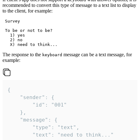
recommended to convert this type of message to a text list to display
to the client, for example:
 Survey

 To be or not to be?

   1) yes

   2) no

The response to the
message can be a text message, for
keyboard
example:
{

	"sender": {

		"id": "001"

	},

	"message": {

		"type": "text",

		"text": "need to think..."
