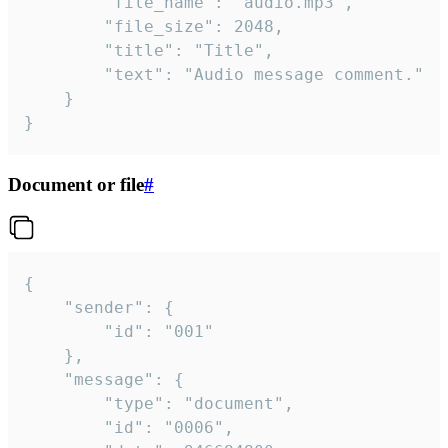
		"file_name": "audio.mp3",

		"file_size": 2048,

		"title": "Title",

		"text": "Audio message comment."

	}

}
Document or file
#
{

	"sender": {

		"id": "001"

	},

	"message": {

		"type": "document",

		"id": "0006",
