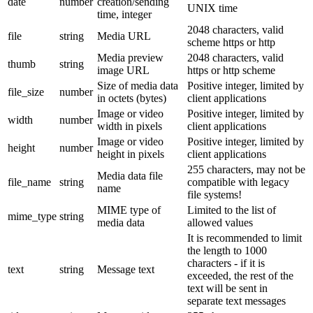
date
number
creation/sending
UNIX time
time, integer
2048 characters, valid
file
string
Media URL
scheme https or http
Media preview
2048 characters, valid
thumb
string
image URL
https or http scheme
Size of media data
Positive integer, limited by
file_size
number
in octets (bytes)
client applications
Image or video
Positive integer, limited by
width
number
width in pixels
client applications
Image or video
Positive integer, limited by
height
number
height in pixels
client applications
255 characters, may not be
Media data file
file_name
string
compatible with legacy
name
file systems!
MIME type of
Limited to the list of
mime_type
string
media data
allowed values
It is recommended to limit
the length to 1000
characters - if it is
text
string
Message text
exceeded, the rest of the
text will be sent in
separate text messages