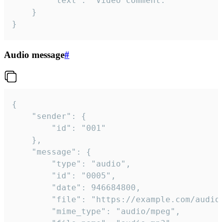
		"text": "Video comment."

	}

}
Audio message
#
{

	"sender": {

		"id": "001"

	},

	"message": {

		"type": "audio",

		"id": "0005",

		"date": 946684800,

		"file": "https://example.com/audio.mp3",

		"mime_type": "audio/mpeg",
