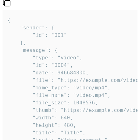
{

	"sender": {

		"id": "001"

	},

	"message": {

		"type": "video",

		"id": "0004",

		"date": 946684800,

		"file": "https://example.com/video.mp4",

		"mime_type": "video/mp4",

		"file_name": "video.mp4",

		"file_size": 1048576,

		"thumb": "https://example.com/video_thumb.png",

		"width": 640,

		"height": 480,

		"title": "Title",
