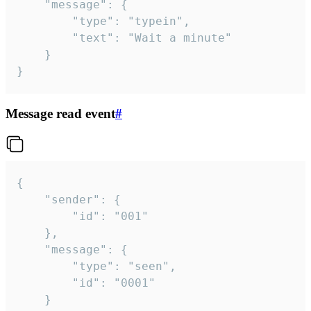
	"message": {

		"type": "typein",

		"text": "Wait a minute"

	}

}
Message read event
#
{

	"sender": {

		"id": "001"

	},

	"message": {

		"type": "seen",

		"id": "0001"

	}
