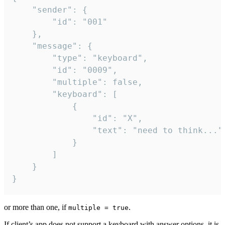
	"sender": {

		"id": "001"

	},

	"message": {

		"type": "keyboard",

		"id": "0009",

		"multiple": false,

		"keyboard": [

			{

				"id": "X",

				"text": "need to think..."

			}

		]

	}

}
or more than one, if
.
multiple = true
If client’s app does not support a keyboard with answer options, it is