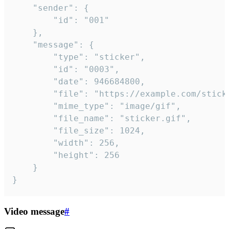
	"sender": {

		"id": "001"

	},

	"message": {

		"type": "sticker",

		"id": "0003",

		"date": 946684800,

		"file": "https://example.com/sticker.gif",

		"mime_type": "image/gif",

		"file_name": "sticker.gif",

		"file_size": 1024,

		"width": 256,

		"height": 256

	}

}
Video message
#