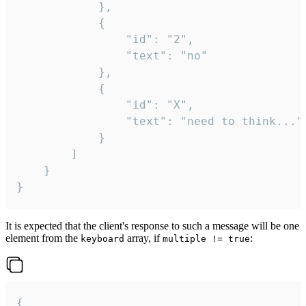
			},

			{

				"id": "2",

				"text": "no"

			},

			{

				"id": "X",

				"text": "need to think..."

			}

		]

	}

}
It is expected that the client's response to such a message will be one
element from the
array, if
:
keyboard
multiple != true
{
