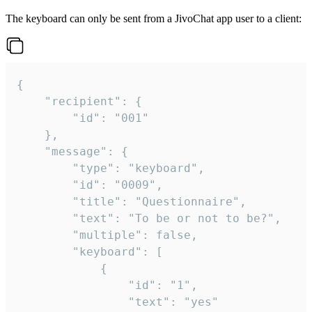
The keyboard can only be sent from a JivoChat app user to a client:
{

	"recipient": {

		"id": "001"

	},

	"message": {

		"type": "keyboard",

		"id": "0009",

		"title": "Questionnaire",

		"text": "To be or not to be?",

		"multiple": false,

		"keyboard": [

			{

				"id": "1",

				"text": "yes"
