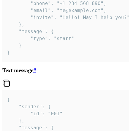
		"phone": "+1 234 568 890",

		"email": "me@example.com",

		"invite": "Hello! May I help you?"

	},

	"message": {

		"type": "start"

	}

}
Text message
#
{

	"sender": {

		"id": "001"

	},

	"message": {
