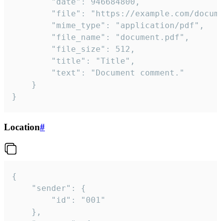
		"date": 946684800,

		"file": "https://example.com/document.pdf",

		"mime_type": "application/pdf",

		"file_name": "document.pdf",

		"file_size": 512,

		"title": "Title",

		"text": "Document comment."

	}

}
Location
#
{

	"sender": {

		"id": "001"

	},
