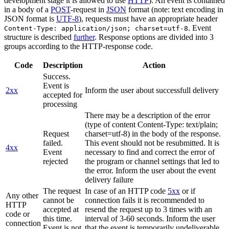
development stage it is allowed to use
HTTP
). An event is contained
in a body of a
POST
-request in
JSON
format (note: text encoding in
JSON format is
UTF-8
), requests must have an appropriate header
. Event
Content-Type: application/json; charset=utf-8
structure is described
further
. Response options are divided into 3
groups according to the HTTP-response code.
Code
Description
Action
Success.
Event is
2xx
Inform the user about successfull delivery
accepted for
processing
There may be a description of the error
(type of content Content-Type: text/plain;
Request
charset=utf-8) in the body of the response.
failed.
This event should not be resubmitted. It is
4xx
Event
necessary to find and correct the error of
rejected
the program or channel settings that led to
the error. Inform the user about the event
delivery failure
The request
In case of an HTTP code
5xx
or if
Any other
cannot be
connection fails it is recommended to
HTTP
accepted at
resend the request up to 3 times with an
code or
this time.
interval of 3-60 seconds. Inform the user
connection
Event is not
that the event is temporarily undeliverable.