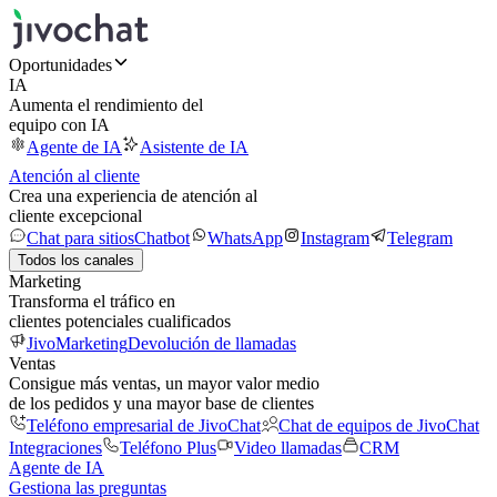
Oportunidades
IA
Aumenta el rendimiento del
equipo con IA
Agente de IA
Asistente de IA
Atención al cliente
Crea una experiencia de atención al
cliente excepcional
Chat para sitios
Chatbot
WhatsApp
Instagram
Telegram
Todos los canales
Marketing
Transforma el tráfico en
clientes potenciales cualificados
JivoMarketing
Devolución de llamadas
Ventas
Consigue más ventas, un mayor valor medio
de los pedidos y una mayor base de clientes
Teléfono empresarial de JivoChat
Chat de equipos de JivoChat
Integraciones
Teléfono Plus
Video llamadas
CRM
Agente de IA
Gestiona las preguntas