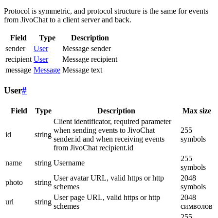
Protocol is symmetric, and protocol structure is the same for events
from JivoChat to a client server and back.
Field
Type
Description
sender
User
Message sender
recipient
User
Message recipient
message
Message
Message text
User
#
Field
Type
Description
Max size
Client identificator, required parameter
when sending events to JivoChat
255
id
string
sender.id and when receiving events
symbols
from JivoChat recipient.id
255
name
string
Username
symbols
User avatar URL, valid https or http
2048
photo
string
schemes
symbols
User page URL, valid https or http
2048
url
string
schemes
символов
255