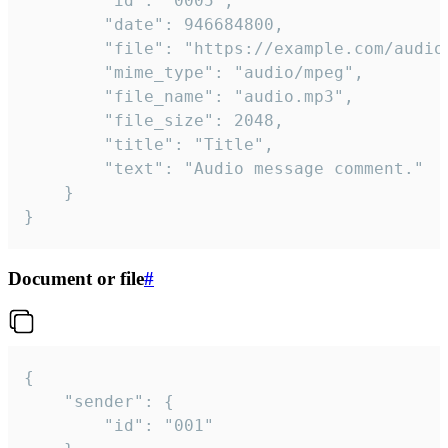
		"id": "0005",

		"date": 946684800,

		"file": "https://example.com/audio.mp3",

		"mime_type": "audio/mpeg",

		"file_name": "audio.mp3",

		"file_size": 2048,

		"title": "Title",

		"text": "Audio message comment."

	}

}
Document or file
#
{

	"sender": {

		"id": "001"
