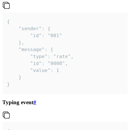
{

	"sender": {

		"id": "001"

	},

	"message": {

		"type": "rate",

		"id": "0008",

		"value": 1

	}

}
Typing event
#