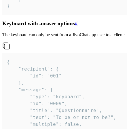
}
Keyboard with answer options
#
The keyboard can only be sent from a JivoChat app user to a client:
{

	"recipient": {

		"id": "001"

	},

	"message": {

		"type": "keyboard",

		"id": "0009",

		"title": "Questionnaire",

		"text": "To be or not to be?",

		"multiple": false,
