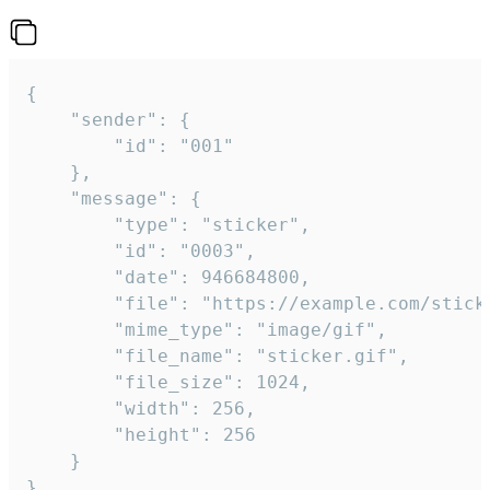
{

	"sender": {

		"id": "001"

	},

	"message": {

		"type": "sticker",

		"id": "0003",

		"date": 946684800,

		"file": "https://example.com/sticker.gif",

		"mime_type": "image/gif",

		"file_name": "sticker.gif",

		"file_size": 1024,

		"width": 256,

		"height": 256

	}

}