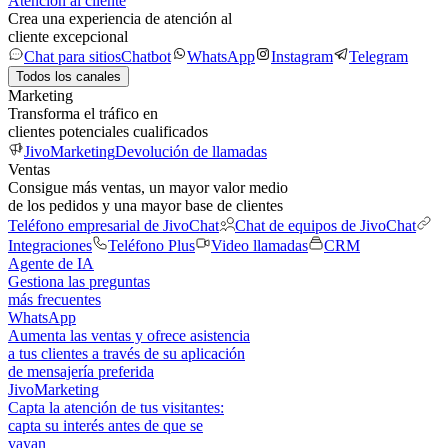
Atención al cliente
Crea una experiencia de atención al
cliente excepcional
Chat para sitios
Chatbot
WhatsApp
Instagram
Telegram
Todos los canales
Marketing
Transforma el tráfico en
clientes potenciales cualificados
JivoMarketing
Devolución de llamadas
Ventas
Consigue más ventas, un mayor valor medio
de los pedidos y una mayor base de clientes
Teléfono empresarial de JivoChat
Chat de equipos de JivoChat
Integraciones
Teléfono Plus
Video llamadas
CRM
Agente de IA
Gestiona las preguntas
más frecuentes
WhatsApp
Aumenta las ventas y ofrece asistencia
a tus clientes a través de su aplicación
de mensajería preferida
JivoMarketing
Capta la atención de tus visitantes:
capta su interés antes de que se
vayan