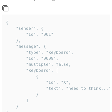
{

	"sender": {

		"id": "001"

	},

	"message": {

		"type": "keyboard",

		"id": "0009",

		"multiple": false,

		"keyboard": [

			{

				"id": "X",

				"text": "need to think..."

			}

		]

	}
