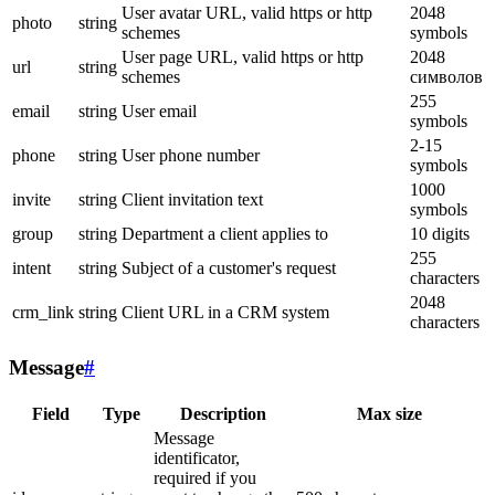
User avatar URL, valid https or http
2048
photo
string
schemes
symbols
User page URL, valid https or http
2048
url
string
schemes
символов
255
email
string
User email
symbols
2-15
phone
string
User phone number
symbols
1000
invite
string
Client invitation text
symbols
group
string
Department a client applies to
10 digits
255
intent
string
Subject of a customer's request
characters
2048
crm_link
string
Client URL in a CRM system
characters
Message
#
Field
Type
Description
Max size
Message
identificator,
required if you