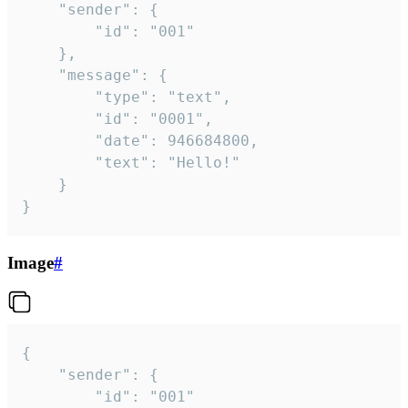
	"sender": {

		"id": "001"

	},

	"message": {

		"type": "text",

		"id": "0001",

		"date": 946684800,

		"text": "Hello!"

	}

}
Image
#
{

	"sender": {

		"id": "001"
