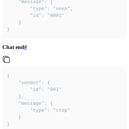
	"message": {

		"type": "seen",

		"id": "0001"

	}

}
Chat end
#
{

	"sender": {

		"id": "001"

	},

	"message": {

		"type": "stop"

	}

}