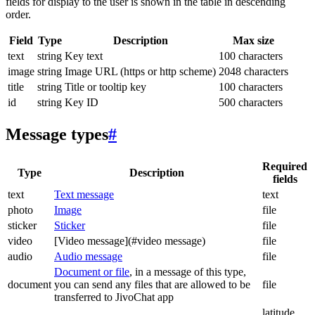
fields for display to the user is shown in the table in descending
order.
Field
Type
Description
Max size
text
string
Key text
100 characters
image
string
Image URL (https or http scheme)
2048 characters
title
string
Title or tooltip key
100 characters
id
string
Key ID
500 characters
Message types
#
Required
Type
Description
fields
text
Text message
text
photo
Image
file
sticker
Sticker
file
video
[Video message](#video message)
file
audio
Audio message
file
Document or file
, in a message of this type,
document
you can send any files that are allowed to be
file
transferred to JivoChat app
latitude