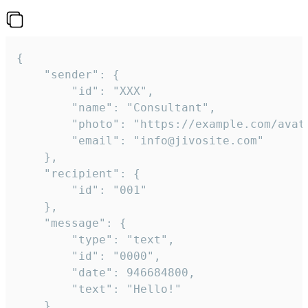
{

	"sender": {

		"id": "XXX",

		"name": "Consultant",

		"photo": "https://example.com/avatar.png",

		"email": "info@jivosite.com"

	},

	"recipient": {

		"id": "001"

	},

	"message": {

		"type": "text",

		"id": "0000",

		"date": 946684800,

		"text": "Hello!"

	}
