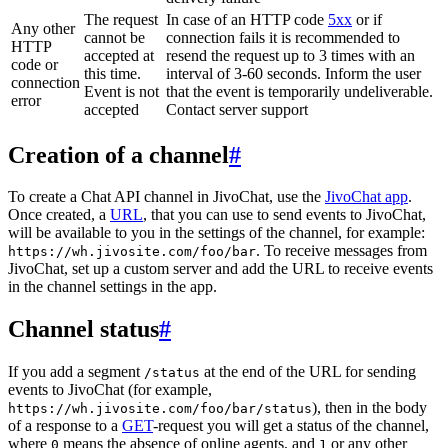
The request
In case of an HTTP code
5xx
or if
Any other
cannot be
connection fails it is recommended to
HTTP
accepted at
resend the request up to 3 times with an
code or
this time.
interval of 3-60 seconds. Inform the user
connection
Event is not
that the event is temporarily undeliverable.
error
accepted
Contact server support
Creation of a channel
#
To create a Chat API channel in JivoChat, use the
JivoChat app
.
Once created, a
URL
, that you can use to send events to JivoChat,
will be available to you in the settings of the channel, for example:
. To receive messages from
https://wh.jivosite.com/foo/bar
JivoChat, set up a custom server and add the URL to receive events
in the channel settings in the app.
Channel status
#
If you add a segment
at the end of the URL for sending
/status
events to JivoChat (for example,
), then in the body
https://wh.jivosite.com/foo/bar/status
of a response to a
GET
-request you will get a status of the channel,
where
means the absence of online agents, and
or any other
0
1