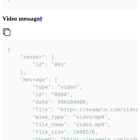
Video message
#
{

	"sender": {

		"id": "001"

	},

	"message": {

		"type": "video",

		"id": "0004",

		"date": 946684800,

		"file": "https://example.com/video.mp4",

		"mime_type": "video/mp4",

		"file_name": "video.mp4",

		"file_size": 1048576,

		"thumb": "https://example.com/video_thumb.png",
