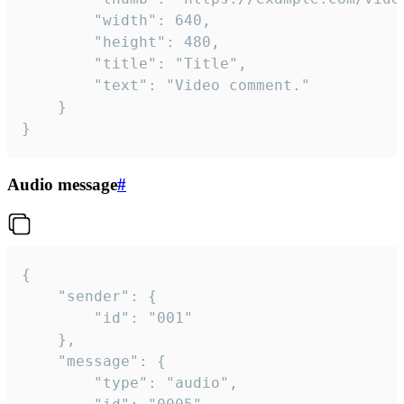
		"width": 640,

		"height": 480,

		"title": "Title",

		"text": "Video comment."

	}

}
Audio message
#
{

	"sender": {

		"id": "001"

	},

	"message": {

		"type": "audio",
