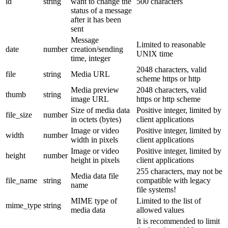
id
string
want to change the
500 characters
status of a message
after it has been
sent
Message
Limited to reasonable
date
number
creation/sending
UNIX time
time, integer
2048 characters, valid
file
string
Media URL
scheme https or http
Media preview
2048 characters, valid
thumb
string
image URL
https or http scheme
Size of media data
Positive integer, limited by
file_size
number
in octets (bytes)
client applications
Image or video
Positive integer, limited by
width
number
width in pixels
client applications
Image or video
Positive integer, limited by
height
number
height in pixels
client applications
255 characters, may not be
Media data file
file_name
string
compatible with legacy
name
file systems!
MIME type of
Limited to the list of
mime_type
string
media data
allowed values
It is recommended to limit