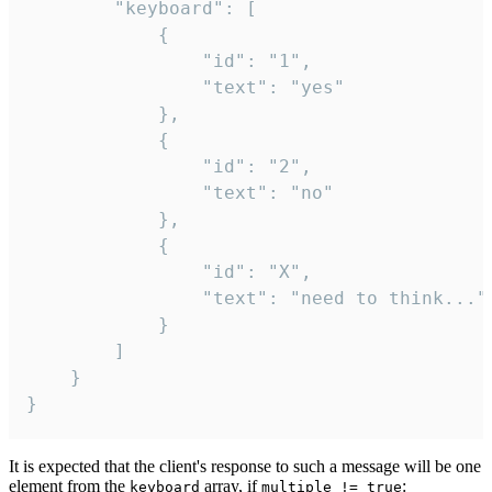
		"keyboard": [

			{

				"id": "1",

				"text": "yes"

			},

			{

				"id": "2",

				"text": "no"

			},

			{

				"id": "X",

				"text": "need to think..."

			}

		]

	}

}
It is expected that the client's response to such a message will be one
element from the
array, if
:
keyboard
multiple != true