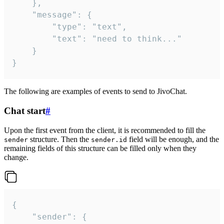
	},

	"message": {

		"type": "text",

		"text": "need to think..."

	}

}
The following are examples of events to send to JivoChat.
Chat start
#
Upon the first event from the client, it is recommended to fill the
structure. Then the
field will be enough, and the
sender
sender.id
remaining fields of this structure can be filled only when they
change.
{

	"sender": {
