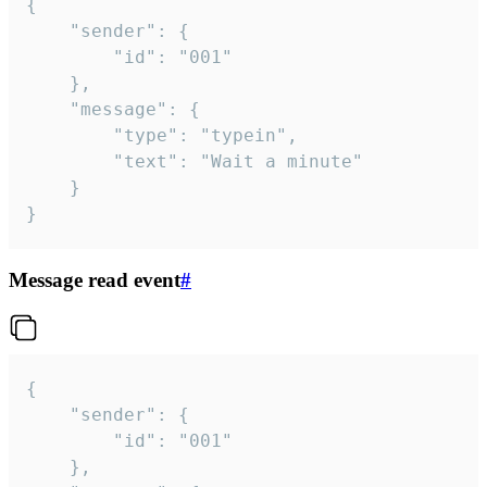
{

	"sender": {

		"id": "001"

	},

	"message": {

		"type": "typein",

		"text": "Wait a minute"

	}

}
Message read event
#
{

	"sender": {

		"id": "001"

	},
