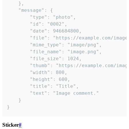
	},

	"message": {

		"type": "photo",

		"id": "0002",

		"date": 946684800,

		"file": "https://example.com/image.png",

		"mime_type": "image/png",

		"file_name": "image.png",

		"file_size": 1024,

		"thumb": "https://example.com/image_thumb.png",

		"width": 800,

		"height": 600,

		"title": "Title",

		"text": "Image comment."

	}

}
Sticker
#