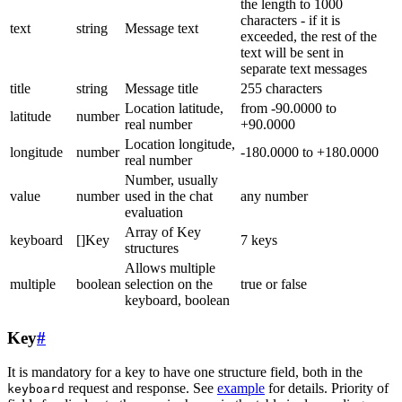
the length to 1000
characters - if it is
text
string
Message text
exceeded, the rest of the
text will be sent in
separate text messages
title
string
Message title
255 characters
Location latitude,
from -90.0000 to
latitude
number
real number
+90.0000
Location longitude,
longitude
number
-180.0000 to +180.0000
real number
Number, usually
value
number
used in the chat
any number
evaluation
Array of Key
keyboard
[]Key
7 keys
structures
Allows multiple
multiple
boolean
selection on the
true or false
keyboard, boolean
Key
#
It is mandatory for a key to have one structure field, both in the
request and response. See
example
for details. Priority of
keyboard