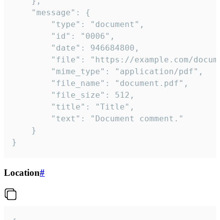
	},

	"message": {

		"type": "document",

		"id": "0006",

		"date": 946684800,

		"file": "https://example.com/document.pdf",

		"mime_type": "application/pdf",

		"file_name": "document.pdf",

		"file_size": 512,

		"title": "Title",

		"text": "Document comment."

	}

}
Location
#