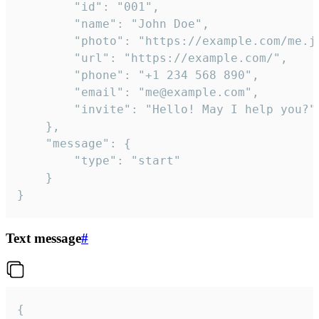
		"id": "001",

		"name": "John Doe",

		"photo": "https://example.com/me.jpg",

		"url": "https://example.com/",

		"phone": "+1 234 568 890",

		"email": "me@example.com",

		"invite": "Hello! May I help you?"

	},

	"message": {

		"type": "start"

	}

}
Text message
#
{
