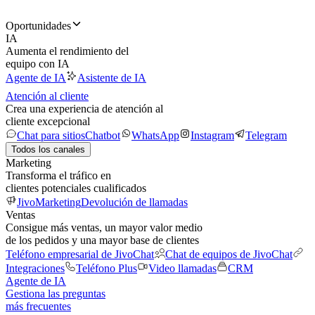
Oportunidades
IA
Aumenta el rendimiento del
equipo con IA
Agente de IA
Asistente de IA
Atención al cliente
Crea una experiencia de atención al
cliente excepcional
Chat para sitios
Chatbot
WhatsApp
Instagram
Telegram
Todos los canales
Marketing
Transforma el tráfico en
clientes potenciales cualificados
JivoMarketing
Devolución de llamadas
Ventas
Consigue más ventas, un mayor valor medio
de los pedidos y una mayor base de clientes
Teléfono empresarial de JivoChat
Chat de equipos de JivoChat
Integraciones
Teléfono Plus
Video llamadas
CRM
Agente de IA
Gestiona las preguntas
más frecuentes