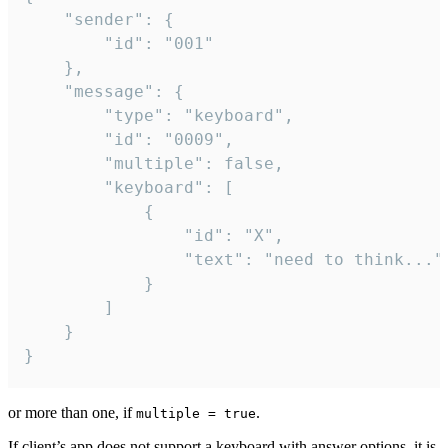
	"sender": {

		"id": "001"

	},

	"message": {

		"type": "keyboard",

		"id": "0009",

		"multiple": false,

		"keyboard": [

			{

				"id": "X",

				"text": "need to think..."

			}

		]

	}

}
or more than one, if
.
multiple = true
If client’s app does not support a keyboard with answer options, it is