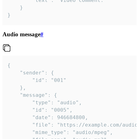
		"text": "Video comment."

	}

}
Audio message
#
{

	"sender": {

		"id": "001"

	},

	"message": {

		"type": "audio",

		"id": "0005",

		"date": 946684800,

		"file": "https://example.com/audio.mp3",

		"mime_type": "audio/mpeg",
