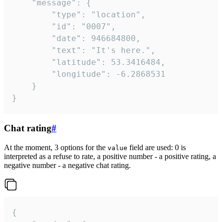
	"message": {

		"type": "location",

		"id": "0007",

		"date": 946684800,

		"text": "It's here.",

		"latitude": 53.3416484,

		"longitude": -6.2868531

	}

}
Chat rating
#
At the moment, 3 options for the
field are used: 0 is
value
interpreted as a refuse to rate, a positive number - a positive rating, a
negative number - a negative chat rating.
{
