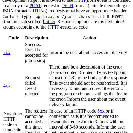
development stage it is allowed to use
HTTP
). An event is contained
in a body of a
POST
-request in
JSON
format (note: text encoding in
JSON format is
UTF-8
), requests must have an appropriate header
. Event
Content-Type: application/json; charset=utf-8
structure is described
further
. Response options are divided into 3
groups according to the HTTP-response code.
Code
Description
Action
Success.
Event is
2xx
Inform the user about successfull delivery
accepted for
processing
There may be a description of the error
(type of content Content-Type: text/plain;
Request
charset=utf-8) in the body of the response.
failed.
This event should not be resubmitted. It is
4xx
Event
necessary to find and correct the error of
rejected
the program or channel settings that led to
the error. Inform the user about the event
delivery failure
The request
In case of an HTTP code
5xx
or if
Any other
cannot be
connection fails it is recommended to
HTTP
accepted at
resend the request up to 3 times with an
code or
this time.
interval of 3-60 seconds. Inform the user
connection
Event is not
that the event is temporarily undeliverable.