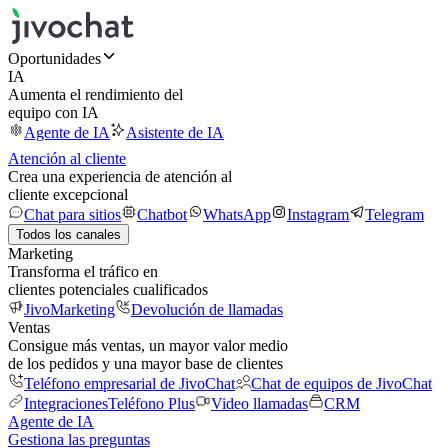
Oportunidades
IA
Aumenta el rendimiento del
equipo con IA
Agente de IA
Asistente de IA
Atención al cliente
Crea una experiencia de atención al
cliente excepcional
Chat para sitios
Chatbot
WhatsApp
Instagram
Telegram
Todos los canales
Marketing
Transforma el tráfico en
clientes potenciales cualificados
JivoMarketing
Devolución de llamadas
Ventas
Consigue más ventas, un mayor valor medio
de los pedidos y una mayor base de clientes
Teléfono empresarial de JivoChat
Chat de equipos de JivoChat
Integraciones
Teléfono Plus
Video llamadas
CRM
Agente de IA
Gestiona las preguntas