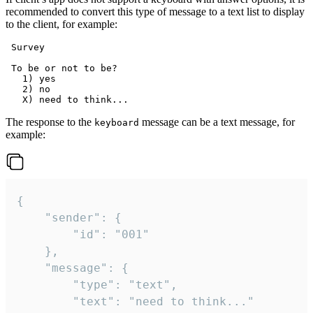
recommended to convert this type of message to a text list to display
to the client, for example:
 Survey

 To be or not to be?

   1) yes

   2) no

The response to the
message can be a text message, for
keyboard
example:
{

	"sender": {

		"id": "001"

	},

	"message": {

		"type": "text",

		"text": "need to think..."
