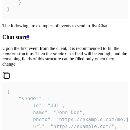
	}

}
The following are examples of events to send to JivoChat.
Chat start
#
Upon the first event from the client, it is recommended to fill the
structure. Then the
field will be enough, and the
sender
sender.id
remaining fields of this structure can be filled only when they
change.
{

	"sender": {

		"id": "001",

		"name": "John Doe",

		"photo": "https://example.com/me.jpg",

		"url": "https://example.com/",
