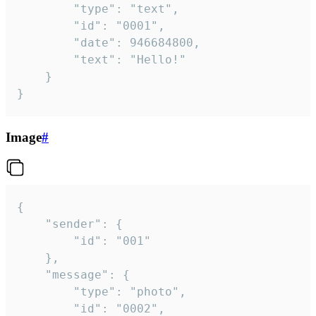
		"type": "text",

		"id": "0001",

		"date": 946684800,

		"text": "Hello!"

	}

}
Image
#
{

	"sender": {

		"id": "001"

	},

	"message": {

		"type": "photo",

		"id": "0002",
