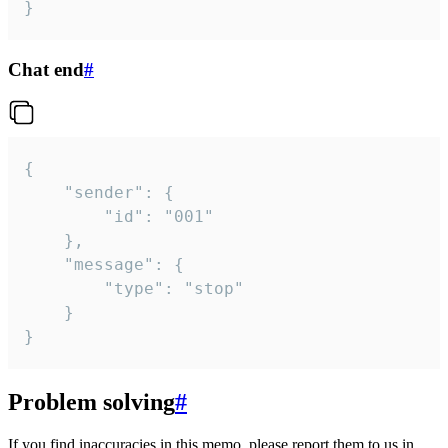
}
Chat end
#
{

	"sender": {

		"id": "001"

	},

	"message": {

		"type": "stop"

	}

}
Problem solving
#
If you find inaccuracies in this memo, please report them to us in