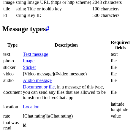
image
string
Image URL (https or http scheme)
2048 characters
title
string
Title or tooltip key
100 characters
id
string
Key ID
500 characters
Message types
#
Required
Type
Description
fields
text
Text message
text
photo
Image
file
sticker
Sticker
file
video
[Video message](#video message)
file
audio
Audio message
file
Document or file
, in a message of this type,
document
you can send any files that are allowed to be
file
transferred to JivoChat app
latitude
location
Location
longitude
rate
[Chat rating](#Chat rating)
value
that was
id
read