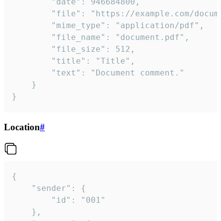
		"date": 946684800,

		"file": "https://example.com/document.pdf",

		"mime_type": "application/pdf",

		"file_name": "document.pdf",

		"file_size": 512,

		"title": "Title",

		"text": "Document comment."

	}

}
Location
#
{

	"sender": {

		"id": "001"

	},
