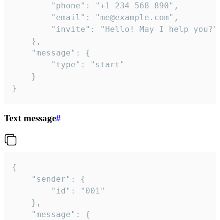
		"phone": "+1 234 568 890",

		"email": "me@example.com",

		"invite": "Hello! May I help you?"

	},

	"message": {

		"type": "start"

	}

}
Text message
#
{

	"sender": {

		"id": "001"

	},

	"message": {
