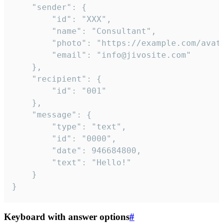
	"sender": {

		"id": "XXX",

		"name": "Consultant",

		"photo": "https://example.com/avatar.png",

		"email": "info@jivosite.com"

	},

	"recipient": {

		"id": "001"

	},

	"message": {

		"type": "text",

		"id": "0000",

		"date": 946684800,

		"text": "Hello!"

	}

}
Keyboard with answer options
#