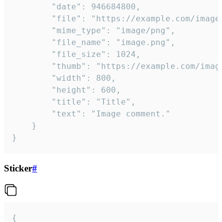
		"date": 946684800,

		"file": "https://example.com/image.png",

		"mime_type": "image/png",

		"file_name": "image.png",

		"file_size": 1024,

		"thumb": "https://example.com/image_thumb.png",

		"width": 800,

		"height": 600,

		"title": "Title",

		"text": "Image comment."

	}

}
Sticker
#
{
