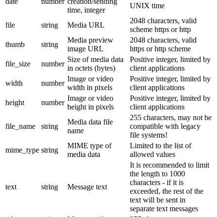
date
number
creation/sending
UNIX time
time, integer
2048 characters, valid
file
string
Media URL
scheme https or http
Media preview
2048 characters, valid
thumb
string
image URL
https or http scheme
Size of media data
Positive integer, limited by
file_size
number
in octets (bytes)
client applications
Image or video
Positive integer, limited by
width
number
width in pixels
client applications
Image or video
Positive integer, limited by
height
number
height in pixels
client applications
255 characters, may not be
Media data file
file_name
string
compatible with legacy
name
file systems!
MIME type of
Limited to the list of
mime_type
string
media data
allowed values
It is recommended to limit
the length to 1000
characters - if it is
text
string
Message text
exceeded, the rest of the
text will be sent in
separate text messages