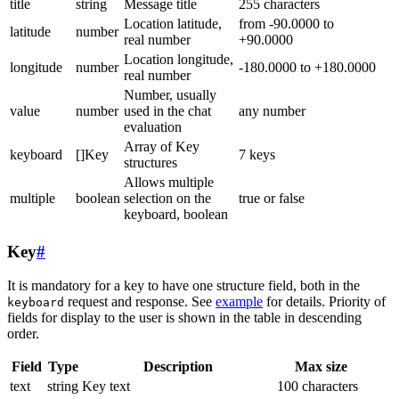
title
string
Message title
255 characters
Location latitude,
from -90.0000 to
latitude
number
real number
+90.0000
Location longitude,
longitude
number
-180.0000 to +180.0000
real number
Number, usually
value
number
used in the chat
any number
evaluation
Array of Key
keyboard
[]Key
7 keys
structures
Allows multiple
multiple
boolean
selection on the
true or false
keyboard, boolean
Key
#
It is mandatory for a key to have one structure field, both in the
request and response. See
example
for details. Priority of
keyboard
fields for display to the user is shown in the table in descending
order.
Field
Type
Description
Max size
text
string
Key text
100 characters