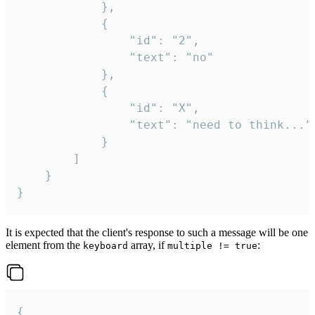
			},

			{

				"id": "2",

				"text": "no"

			},

			{

				"id": "X",

				"text": "need to think..."

			}

		]

	}

}
It is expected that the client's response to such a message will be one
element from the
array, if
:
keyboard
multiple != true
{
