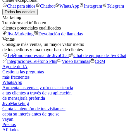
cliente excepcional
Chat para sitios
Chatbot
WhatsApp
Instagram
Telegram
Todos los canales
Marketing
Transforma el tráfico en
clientes potenciales cualificados
JivoMarketing
Devolución de llamadas
Ventas
Consigue más ventas, un mayor valor medio
de los pedidos y una mayor base de clientes
Teléfono empresarial de JivoChat
Chat de equipos de JivoChat
Integraciones
Teléfono Plus
Video llamadas
CRM
Agente de IA
Gestiona las preguntas
más frecuentes
WhatsApp
Aumenta las ventas y ofrece asistencia
a tus clientes a través de su aplicación
de mensajería preferida
JivoMarketing
Capta la atención de tus visitantes:
capta su interés antes de que se
vayan
Precios
Afiliados