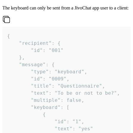
The keyboard can only be sent from a JivoChat app user to a client:
{

	"recipient": {

		"id": "001"

	},

	"message": {

		"type": "keyboard",

		"id": "0009",

		"title": "Questionnaire",

		"text": "To be or not to be?",

		"multiple": false,

		"keyboard": [

			{

				"id": "1",

				"text": "yes"
