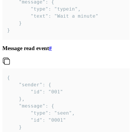
	"message": {

		"type": "typein",

		"text": "Wait a minute"

	}

}
Message read event
#
{

	"sender": {

		"id": "001"

	},

	"message": {

		"type": "seen",

		"id": "0001"

	}
