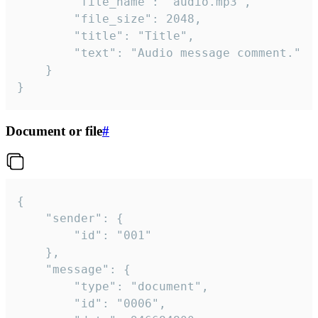
		"file_name": "audio.mp3",

		"file_size": 2048,

		"title": "Title",

		"text": "Audio message comment."

	}

}
Document or file
#
{

	"sender": {

		"id": "001"

	},

	"message": {

		"type": "document",

		"id": "0006",
