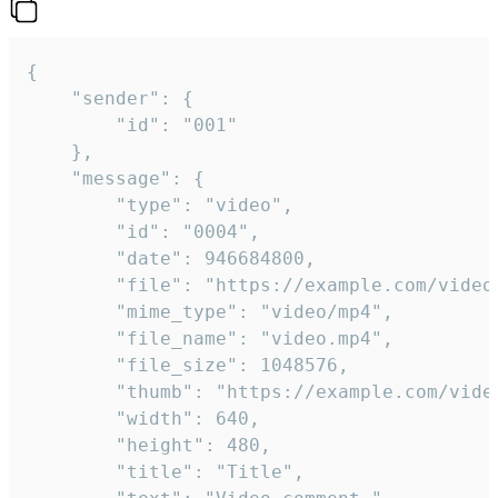
{

	"sender": {

		"id": "001"

	},

	"message": {

		"type": "video",

		"id": "0004",

		"date": 946684800,

		"file": "https://example.com/video.mp4",

		"mime_type": "video/mp4",

		"file_name": "video.mp4",

		"file_size": 1048576,

		"thumb": "https://example.com/video_thumb.png",

		"width": 640,

		"height": 480,

		"title": "Title",
