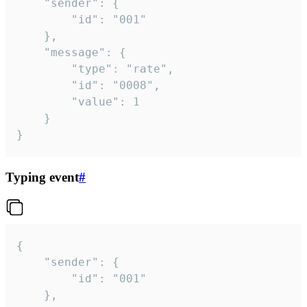
	"sender": {

		"id": "001"

	},

	"message": {

		"type": "rate",

		"id": "0008",

		"value": 1

	}

}
Typing event
#
{

	"sender": {

		"id": "001"

	},
