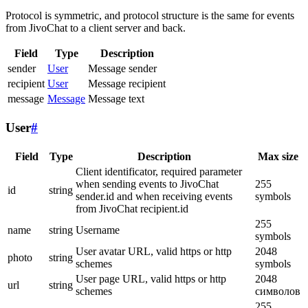
Protocol is symmetric, and protocol structure is the same for events
from JivoChat to a client server and back.
Field
Type
Description
sender
User
Message sender
recipient
User
Message recipient
message
Message
Message text
User
#
Field
Type
Description
Max size
Client identificator, required parameter
when sending events to JivoChat
255
id
string
sender.id and when receiving events
symbols
from JivoChat recipient.id
255
name
string
Username
symbols
User avatar URL, valid https or http
2048
photo
string
schemes
symbols
User page URL, valid https or http
2048
url
string
schemes
символов
255