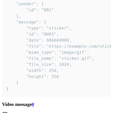
	"sender": {

		"id": "001"

	},

	"message": {

		"type": "sticker",

		"id": "0003",

		"date": 946684800,

		"file": "https://example.com/sticker.gif",

		"mime_type": "image/gif",

		"file_name": "sticker.gif",

		"file_size": 1024,

		"width": 256,

		"height": 256

	}

}
Video message
#