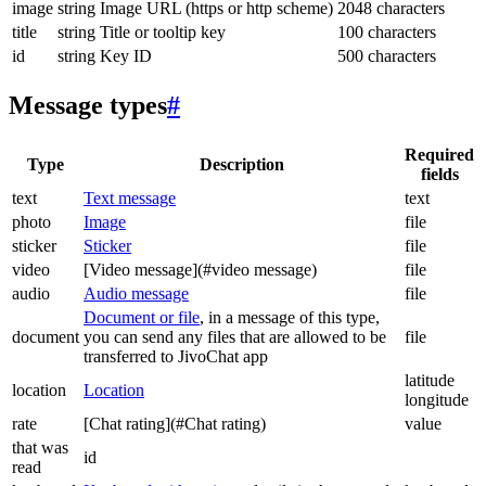
image
string
Image URL (https or http scheme)
2048 characters
title
string
Title or tooltip key
100 characters
id
string
Key ID
500 characters
Message types
#
Required
Type
Description
fields
text
Text message
text
photo
Image
file
sticker
Sticker
file
video
[Video message](#video message)
file
audio
Audio message
file
Document or file
, in a message of this type,
document
you can send any files that are allowed to be
file
transferred to JivoChat app
latitude
location
Location
longitude
rate
[Chat rating](#Chat rating)
value
that was
id
read