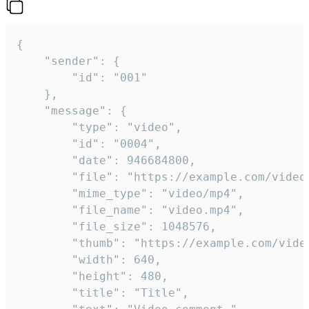
{

	"sender": {

		"id": "001"

	},

	"message": {

		"type": "video",

		"id": "0004",

		"date": 946684800,

		"file": "https://example.com/video.mp4",

		"mime_type": "video/mp4",

		"file_name": "video.mp4",

		"file_size": 1048576,

		"thumb": "https://example.com/video_thumb.png",

		"width": 640,

		"height": 480,

		"title": "Title",
