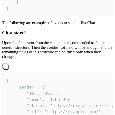
	}

}
The following are examples of events to send to JivoChat.
Chat start
#
Upon the first event from the client, it is recommended to fill the
structure. Then the
field will be enough, and the
sender
sender.id
remaining fields of this structure can be filled only when they
change.
{

	"sender": {

		"id": "001",

		"name": "John Doe",

		"photo": "https://example.com/me.jpg",

		"url": "https://example.com/",
