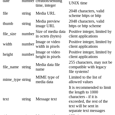
date
number
creation/sending
UNIX time
time, integer
2048 characters, valid
file
string
Media URL
scheme https or http
Media preview
2048 characters, valid
thumb
string
image URL
https or http scheme
Size of media data
Positive integer, limited by
file_size
number
in octets (bytes)
client applications
Image or video
Positive integer, limited by
width
number
width in pixels
client applications
Image or video
Positive integer, limited by
height
number
height in pixels
client applications
255 characters, may not be
Media data file
file_name
string
compatible with legacy
name
file systems!
MIME type of
Limited to the list of
mime_type
string
media data
allowed values
It is recommended to limit
the length to 1000
characters - if it is
text
string
Message text
exceeded, the rest of the
text will be sent in
separate text messages