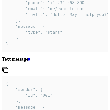
		"phone": "+1 234 568 890",

		"email": "me@example.com",

		"invite": "Hello! May I help you?"

	},

	"message": {

		"type": "start"

	}

}
Text message
#
{

	"sender": {

		"id": "001"

	},

	"message": {
