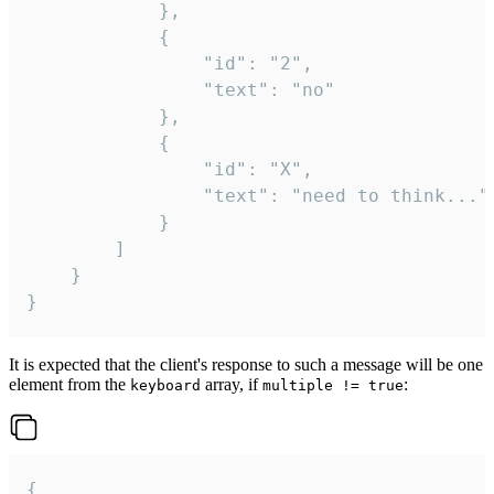
			},

			{

				"id": "2",

				"text": "no"

			},

			{

				"id": "X",

				"text": "need to think..."

			}

		]

	}

}
It is expected that the client's response to such a message will be one
element from the
array, if
:
keyboard
multiple != true
{
