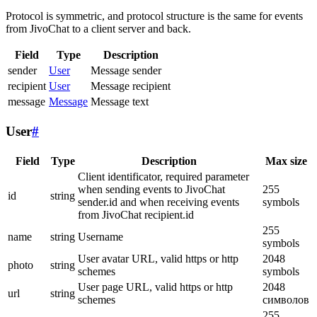
Protocol is symmetric, and protocol structure is the same for events
from JivoChat to a client server and back.
Field
Type
Description
sender
User
Message sender
recipient
User
Message recipient
message
Message
Message text
User
#
Field
Type
Description
Max size
Client identificator, required parameter
when sending events to JivoChat
255
id
string
sender.id and when receiving events
symbols
from JivoChat recipient.id
255
name
string
Username
symbols
User avatar URL, valid https or http
2048
photo
string
schemes
symbols
User page URL, valid https or http
2048
url
string
schemes
символов
255