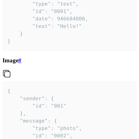
		"type": "text",

		"id": "0001",

		"date": 946684800,

		"text": "Hello!"

	}

}
Image
#
{

	"sender": {

		"id": "001"

	},

	"message": {

		"type": "photo",

		"id": "0002",
