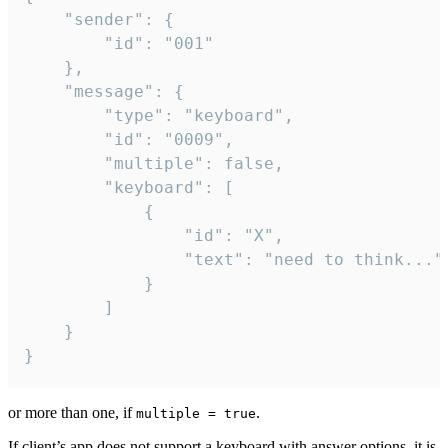
	"sender": {

		"id": "001"

	},

	"message": {

		"type": "keyboard",

		"id": "0009",

		"multiple": false,

		"keyboard": [

			{

				"id": "X",

				"text": "need to think..."

			}

		]

	}

}
or more than one, if
.
multiple = true
If client’s app does not support a keyboard with answer options, it is