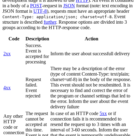
development stage it is allowed to use
HTTP
). An event is contained
in a body of a
POST
-request in
JSON
format (note: text encoding in
JSON format is
UTF-8
), requests must have an appropriate header
. Event
Content-Type: application/json; charset=utf-8
structure is described
further
. Response options are divided into 3
groups according to the HTTP-response code.
Code
Description
Action
Success.
Event is
2xx
Inform the user about successfull delivery
accepted for
processing
There may be a description of the error
(type of content Content-Type: text/plain;
Request
charset=utf-8) in the body of the response.
failed.
This event should not be resubmitted. It is
4xx
Event
necessary to find and correct the error of
rejected
the program or channel settings that led to
the error. Inform the user about the event
delivery failure
The request
In case of an HTTP code
5xx
or if
Any other
cannot be
connection fails it is recommended to
HTTP
accepted at
resend the request up to 3 times with an
code or
this time.
interval of 3-60 seconds. Inform the user
connection
Event is not
that the event is temporarily undeliverable.