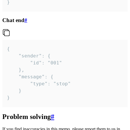
}
Chat end
#
{

	"sender": {

		"id": "001"

	},

	"message": {

		"type": "stop"

	}

}
Problem solving
#
If you find inaccuracies in this memo, please report them to us in