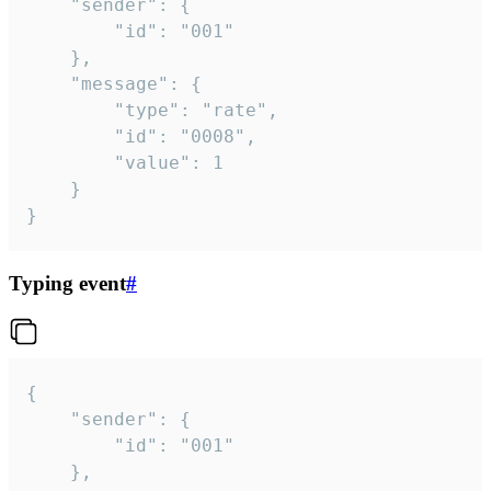
	"sender": {

		"id": "001"

	},

	"message": {

		"type": "rate",

		"id": "0008",

		"value": 1

	}

}
Typing event
#
{

	"sender": {

		"id": "001"

	},
