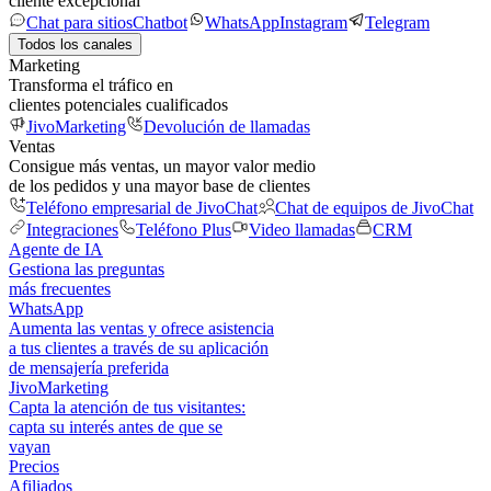
cliente excepcional
Chat para sitios
Chatbot
WhatsApp
Instagram
Telegram
Todos los canales
Marketing
Transforma el tráfico en
clientes potenciales cualificados
JivoMarketing
Devolución de llamadas
Ventas
Consigue más ventas, un mayor valor medio
de los pedidos y una mayor base de clientes
Teléfono empresarial de JivoChat
Chat de equipos de JivoChat
Integraciones
Teléfono Plus
Video llamadas
CRM
Agente de IA
Gestiona las preguntas
más frecuentes
WhatsApp
Aumenta las ventas y ofrece asistencia
a tus clientes a través de su aplicación
de mensajería preferida
JivoMarketing
Capta la atención de tus visitantes:
capta su interés antes de que se
vayan
Precios
Afiliados