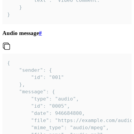
		"text": "Video comment."

	}

}
Audio message
#
{

	"sender": {

		"id": "001"

	},

	"message": {

		"type": "audio",

		"id": "0005",

		"date": 946684800,

		"file": "https://example.com/audio.mp3",

		"mime_type": "audio/mpeg",
