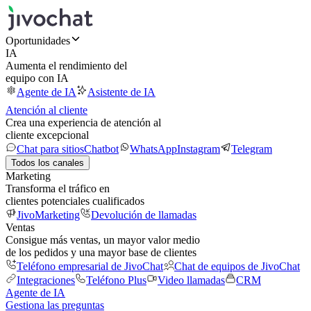
Oportunidades
IA
Aumenta el rendimiento del
equipo con IA
Agente de IA
Asistente de IA
Atención al cliente
Crea una experiencia de atención al
cliente excepcional
Chat para sitios
Chatbot
WhatsApp
Instagram
Telegram
Todos los canales
Marketing
Transforma el tráfico en
clientes potenciales cualificados
JivoMarketing
Devolución de llamadas
Ventas
Consigue más ventas, un mayor valor medio
de los pedidos y una mayor base de clientes
Teléfono empresarial de JivoChat
Chat de equipos de JivoChat
Integraciones
Teléfono Plus
Video llamadas
CRM
Agente de IA
Gestiona las preguntas