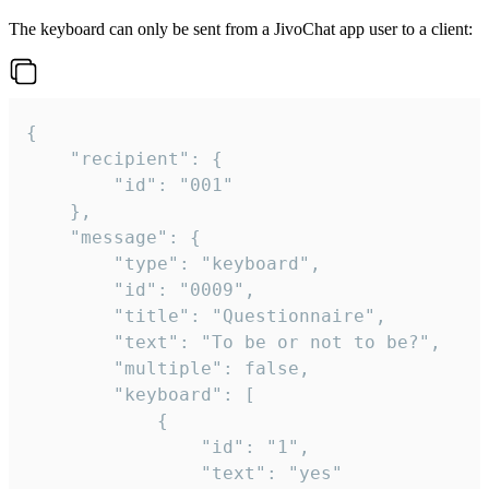
The keyboard can only be sent from a JivoChat app user to a client:
{

	"recipient": {

		"id": "001"

	},

	"message": {

		"type": "keyboard",

		"id": "0009",

		"title": "Questionnaire",

		"text": "To be or not to be?",

		"multiple": false,

		"keyboard": [

			{

				"id": "1",

				"text": "yes"
