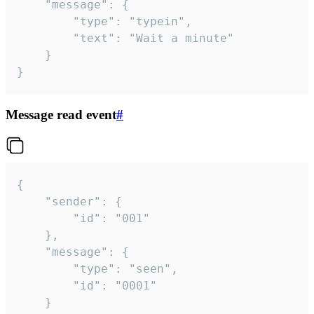
	"message": {

		"type": "typein",

		"text": "Wait a minute"

	}

}
Message read event
#
{

	"sender": {

		"id": "001"

	},

	"message": {

		"type": "seen",

		"id": "0001"

	}
