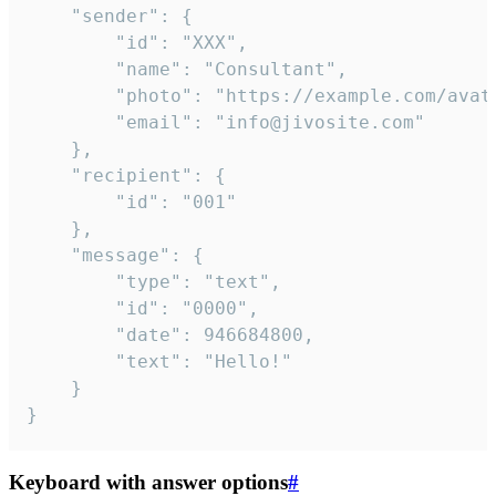
	"sender": {

		"id": "XXX",

		"name": "Consultant",

		"photo": "https://example.com/avatar.png",

		"email": "info@jivosite.com"

	},

	"recipient": {

		"id": "001"

	},

	"message": {

		"type": "text",

		"id": "0000",

		"date": 946684800,

		"text": "Hello!"

	}

}
Keyboard with answer options
#