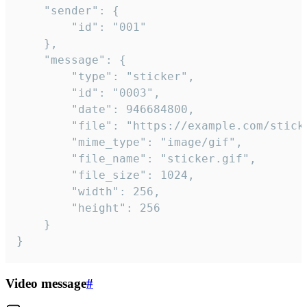
	"sender": {

		"id": "001"

	},

	"message": {

		"type": "sticker",

		"id": "0003",

		"date": 946684800,

		"file": "https://example.com/sticker.gif",

		"mime_type": "image/gif",

		"file_name": "sticker.gif",

		"file_size": 1024,

		"width": 256,

		"height": 256

	}

}
Video message
#