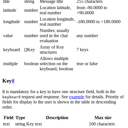
title
string
Message title
255 characters
Location latitude,
from -90.0000 to
latitude
number
real number
+90.0000
Location longitude,
longitude
number
-180.0000 to +180.0000
real number
Number, usually
value
number
used in the chat
any number
evaluation
Array of Key
keyboard
[]Key
7 keys
structures
Allows multiple
multiple
boolean
selection on the
true or false
keyboard, boolean
Key
#
It is mandatory for a key to have one structure field, both in the
request and response. See
example
for details. Priority of
keyboard
fields for display to the user is shown in the table in descending
order.
Field
Type
Description
Max size
text
string
Key text
100 characters