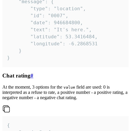
	"message": {

		"type": "location",

		"id": "0007",

		"date": 946684800,

		"text": "It's here.",

		"latitude": 53.3416484,

		"longitude": -6.2868531

	}

}
Chat rating
#
At the moment, 3 options for the
field are used: 0 is
value
interpreted as a refuse to rate, a positive number - a positive rating, a
negative number - a negative chat rating.
{
