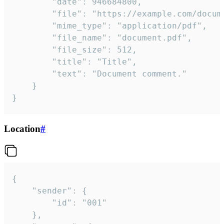
		"date": 946684800,

		"file": "https://example.com/document.pdf",

		"mime_type": "application/pdf",

		"file_name": "document.pdf",

		"file_size": 512,

		"title": "Title",

		"text": "Document comment."

	}

}
Location
#
{

	"sender": {

		"id": "001"

	},
