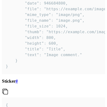
		"date": 946684800,

		"file": "https://example.com/image.png",

		"mime_type": "image/png",

		"file_name": "image.png",

		"file_size": 1024,

		"thumb": "https://example.com/image_thumb.png",

		"width": 800,

		"height": 600,

		"title": "Title",

		"text": "Image comment."

	}

}
Sticker
#
{
