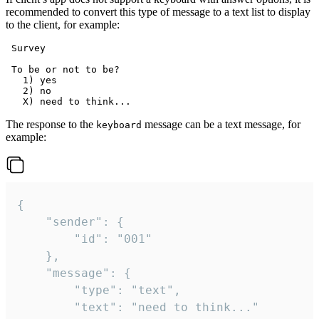
recommended to convert this type of message to a text list to display
to the client, for example:
 Survey

 To be or not to be?

   1) yes

   2) no

The response to the
message can be a text message, for
keyboard
example:
{

	"sender": {

		"id": "001"

	},

	"message": {

		"type": "text",

		"text": "need to think..."
