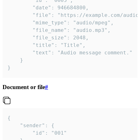
		"id": "0005",

		"date": 946684800,

		"file": "https://example.com/audio.mp3",

		"mime_type": "audio/mpeg",

		"file_name": "audio.mp3",

		"file_size": 2048,

		"title": "Title",

		"text": "Audio message comment."

	}

}
Document or file
#
{

	"sender": {

		"id": "001"
