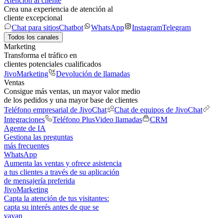
Atención al cliente
Crea una experiencia de atención al
cliente excepcional
Chat para sitios
Chatbot
WhatsApp
Instagram
Telegram
Todos los canales
Marketing
Transforma el tráfico en
clientes potenciales cualificados
JivoMarketing
Devolución de llamadas
Ventas
Consigue más ventas, un mayor valor medio
de los pedidos y una mayor base de clientes
Teléfono empresarial de JivoChat
Chat de equipos de JivoChat
Integraciones
Teléfono Plus
Video llamadas
CRM
Agente de IA
Gestiona las preguntas
más frecuentes
WhatsApp
Aumenta las ventas y ofrece asistencia
a tus clientes a través de su aplicación
de mensajería preferida
JivoMarketing
Capta la atención de tus visitantes:
capta su interés antes de que se
vayan