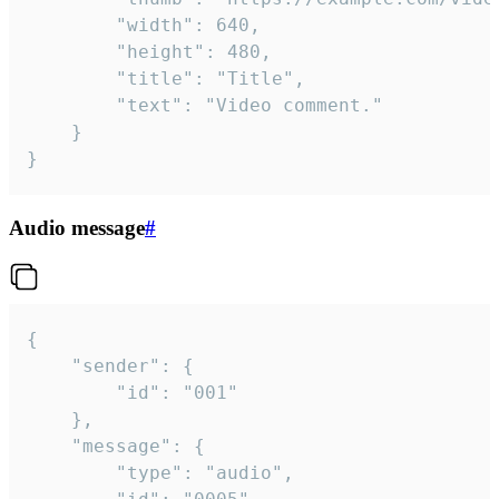
		"width": 640,

		"height": 480,

		"title": "Title",

		"text": "Video comment."

	}

}
Audio message
#
{

	"sender": {

		"id": "001"

	},

	"message": {

		"type": "audio",
