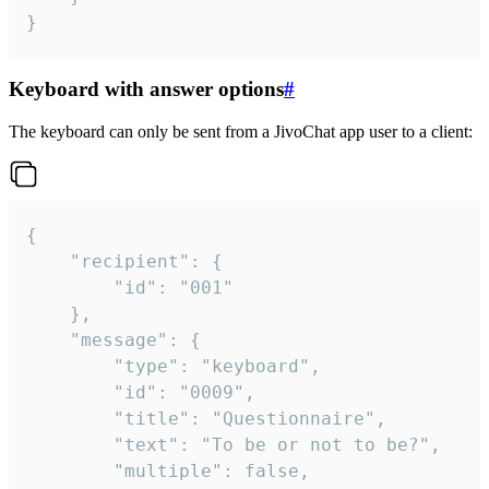
}
Keyboard with answer options
#
The keyboard can only be sent from a JivoChat app user to a client:
{

	"recipient": {

		"id": "001"

	},

	"message": {

		"type": "keyboard",

		"id": "0009",

		"title": "Questionnaire",

		"text": "To be or not to be?",

		"multiple": false,
