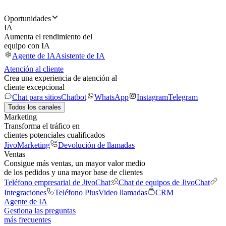
Oportunidades
IA
Aumenta el rendimiento del
equipo con IA
Agente de IA
Asistente de IA
Atención al cliente
Crea una experiencia de atención al
cliente excepcional
Chat para sitios
Chatbot
WhatsApp
Instagram
Telegram
Todos los canales
Marketing
Transforma el tráfico en
clientes potenciales cualificados
JivoMarketing
Devolución de llamadas
Ventas
Consigue más ventas, un mayor valor medio
de los pedidos y una mayor base de clientes
Teléfono empresarial de JivoChat
Chat de equipos de JivoChat
Integraciones
Teléfono Plus
Video llamadas
CRM
Agente de IA
Gestiona las preguntas
más frecuentes