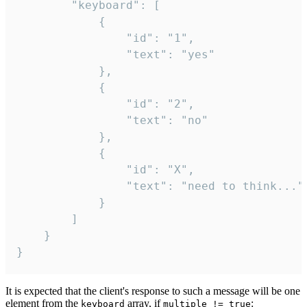
		"keyboard": [

			{

				"id": "1",

				"text": "yes"

			},

			{

				"id": "2",

				"text": "no"

			},

			{

				"id": "X",

				"text": "need to think..."

			}

		]

	}

}
It is expected that the client's response to such a message will be one
element from the
array, if
:
keyboard
multiple != true