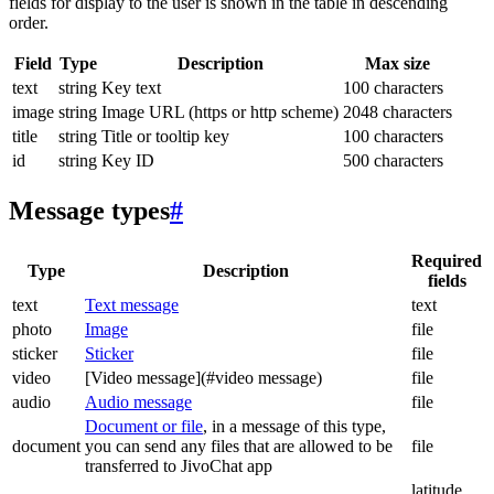
fields for display to the user is shown in the table in descending
order.
Field
Type
Description
Max size
text
string
Key text
100 characters
image
string
Image URL (https or http scheme)
2048 characters
title
string
Title or tooltip key
100 characters
id
string
Key ID
500 characters
Message types
#
Required
Type
Description
fields
text
Text message
text
photo
Image
file
sticker
Sticker
file
video
[Video message](#video message)
file
audio
Audio message
file
Document or file
, in a message of this type,
document
you can send any files that are allowed to be
file
transferred to JivoChat app
latitude