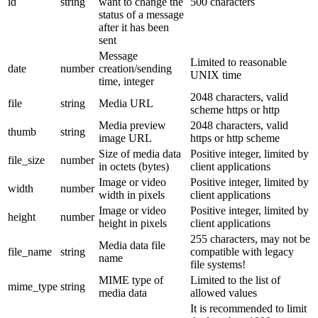
id
string
want to change the
500 characters
status of a message
after it has been
sent
Message
Limited to reasonable
date
number
creation/sending
UNIX time
time, integer
2048 characters, valid
file
string
Media URL
scheme https or http
Media preview
2048 characters, valid
thumb
string
image URL
https or http scheme
Size of media data
Positive integer, limited by
file_size
number
in octets (bytes)
client applications
Image or video
Positive integer, limited by
width
number
width in pixels
client applications
Image or video
Positive integer, limited by
height
number
height in pixels
client applications
255 characters, may not be
Media data file
file_name
string
compatible with legacy
name
file systems!
MIME type of
Limited to the list of
mime_type
string
media data
allowed values
It is recommended to limit