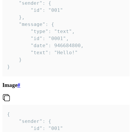
	"sender": {

		"id": "001"

	},

	"message": {

		"type": "text",

		"id": "0001",

		"date": 946684800,

		"text": "Hello!"

	}

}
Image
#
{

	"sender": {

		"id": "001"
