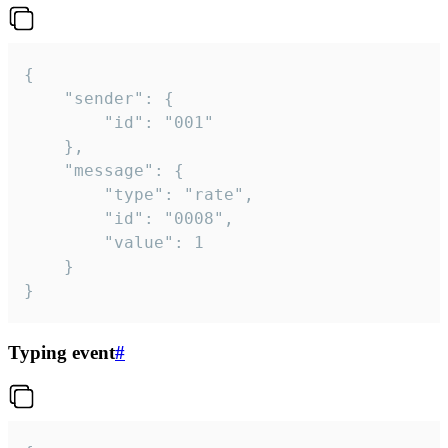
{

	"sender": {

		"id": "001"

	},

	"message": {

		"type": "rate",

		"id": "0008",

		"value": 1

	}

}
Typing event
#