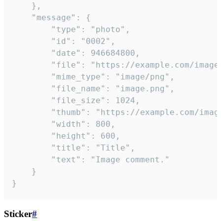
	},

	"message": {

		"type": "photo",

		"id": "0002",

		"date": 946684800,

		"file": "https://example.com/image.png",

		"mime_type": "image/png",

		"file_name": "image.png",

		"file_size": 1024,

		"thumb": "https://example.com/image_thumb.png",

		"width": 800,

		"height": 600,

		"title": "Title",

		"text": "Image comment."

	}

}
Sticker
#