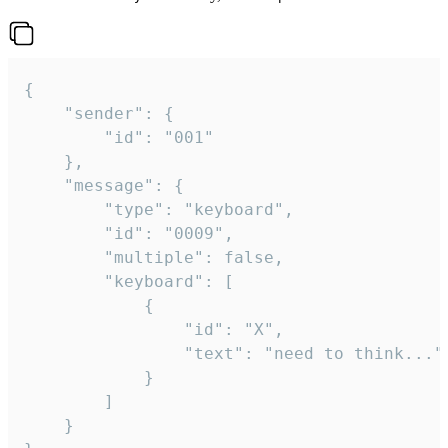
{

	"sender": {

		"id": "001"

	},

	"message": {

		"type": "keyboard",

		"id": "0009",

		"multiple": false,

		"keyboard": [

			{

				"id": "X",

				"text": "need to think..."

			}

		]

	}
