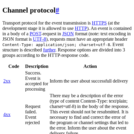
Channel protocol
#
Transport protocol for the event transmission is
HTTPS
(at the
development stage it is allowed to use
HTTP
). An event is contained
in a body of a
POST
-request in
JSON
format (note: text encoding in
JSON format is
UTF-8
), requests must have an appropriate header
. Event
Content-Type: application/json; charset=utf-8
structure is described
further
. Response options are divided into 3
groups according to the HTTP-response code.
Code
Description
Action
Success.
Event is
2xx
Inform the user about successfull delivery
accepted for
processing
There may be a description of the error
(type of content Content-Type: text/plain;
Request
charset=utf-8) in the body of the response.
failed.
This event should not be resubmitted. It is
4xx
Event
necessary to find and correct the error of
rejected
the program or channel settings that led to
the error. Inform the user about the event
delivery failure