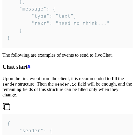
	},

	"message": {

		"type": "text",

		"text": "need to think..."

	}

}
The following are examples of events to send to JivoChat.
Chat start
#
Upon the first event from the client, it is recommended to fill the
structure. Then the
field will be enough, and the
sender
sender.id
remaining fields of this structure can be filled only when they
change.
{

	"sender": {
