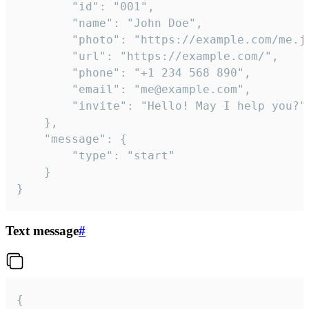
		"id": "001",

		"name": "John Doe",

		"photo": "https://example.com/me.jpg",

		"url": "https://example.com/",

		"phone": "+1 234 568 890",

		"email": "me@example.com",

		"invite": "Hello! May I help you?"

	},

	"message": {

		"type": "start"

	}

}
Text message
#
{
