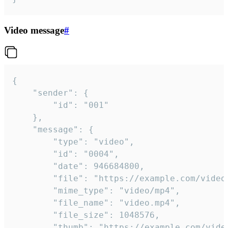
Video message
#
{

	"sender": {

		"id": "001"

	},

	"message": {

		"type": "video",

		"id": "0004",

		"date": 946684800,

		"file": "https://example.com/video.mp4",

		"mime_type": "video/mp4",

		"file_name": "video.mp4",

		"file_size": 1048576,

		"thumb": "https://example.com/video_thumb.png",
