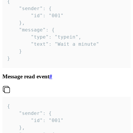
{

	"sender": {

		"id": "001"

	},

	"message": {

		"type": "typein",

		"text": "Wait a minute"

	}

}
Message read event
#
{

	"sender": {

		"id": "001"

	},
