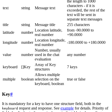
the length to 1000
characters - if it is
text
string
Message text
exceeded, the rest of the
text will be sent in
separate text messages
title
string
Message title
255 characters
Location latitude,
from -90.0000 to
latitude
number
real number
+90.0000
Location longitude,
longitude
number
-180.0000 to +180.0000
real number
Number, usually
value
number
used in the chat
any number
evaluation
Array of Key
keyboard
[]Key
7 keys
structures
Allows multiple
multiple
boolean
selection on the
true or false
keyboard, boolean
Key
#
It is mandatory for a key to have one structure field, both in the
request and response. See
example
for details. Priority of
keyboard