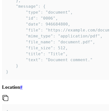
	},

	"message": {

		"type": "document",

		"id": "0006",

		"date": 946684800,

		"file": "https://example.com/document.pdf",

		"mime_type": "application/pdf",

		"file_name": "document.pdf",

		"file_size": 512,

		"title": "Title",

		"text": "Document comment."

	}

}
Location
#