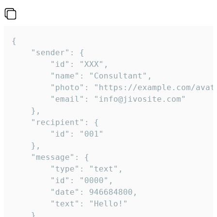
{

	"sender": {

		"id": "XXX",

		"name": "Consultant",

		"photo": "https://example.com/avatar.png",

		"email": "info@jivosite.com"

	},

	"recipient": {

		"id": "001"

	},

	"message": {

		"type": "text",

		"id": "0000",

		"date": 946684800,

		"text": "Hello!"

	}
