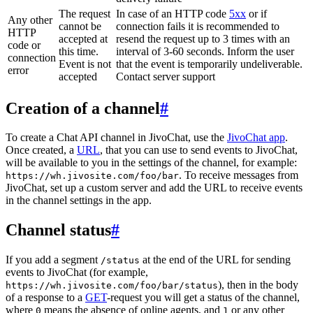
The request
In case of an HTTP code
5xx
or if
Any other
cannot be
connection fails it is recommended to
HTTP
accepted at
resend the request up to 3 times with an
code or
this time.
interval of 3-60 seconds. Inform the user
connection
Event is not
that the event is temporarily undeliverable.
error
accepted
Contact server support
Creation of a channel
#
To create a Chat API channel in JivoChat, use the
JivoChat app
.
Once created, a
URL
, that you can use to send events to JivoChat,
will be available to you in the settings of the channel, for example:
. To receive messages from
https://wh.jivosite.com/foo/bar
JivoChat, set up a custom server and add the URL to receive events
in the channel settings in the app.
Channel status
#
If you add a segment
at the end of the URL for sending
/status
events to JivoChat (for example,
), then in the body
https://wh.jivosite.com/foo/bar/status
of a response to a
GET
-request you will get a status of the channel,
where
means the absence of online agents, and
or any other
0
1