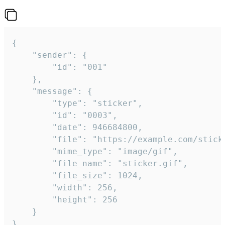
{

	"sender": {

		"id": "001"

	},

	"message": {

		"type": "sticker",

		"id": "0003",

		"date": 946684800,

		"file": "https://example.com/sticker.gif",

		"mime_type": "image/gif",

		"file_name": "sticker.gif",

		"file_size": 1024,

		"width": 256,

		"height": 256

	}

}