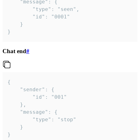
	"message": {

		"type": "seen",

		"id": "0001"

	}

}
Chat end
#
{

	"sender": {

		"id": "001"

	},

	"message": {

		"type": "stop"

	}

}