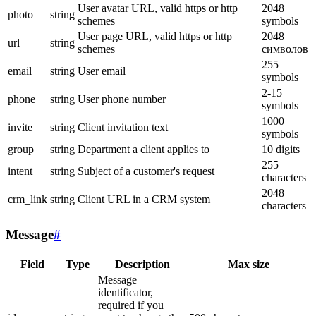
User avatar URL, valid https or http
2048
photo
string
schemes
symbols
User page URL, valid https or http
2048
url
string
schemes
символов
255
email
string
User email
symbols
2-15
phone
string
User phone number
symbols
1000
invite
string
Client invitation text
symbols
group
string
Department a client applies to
10 digits
255
intent
string
Subject of a customer's request
characters
2048
crm_link
string
Client URL in a CRM system
characters
Message
#
Field
Type
Description
Max size
Message
identificator,
required if you