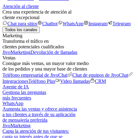
Atención al cliente
Crea una experiencia de atención al
cliente excepcional
Chat para sitios
Chatbot
WhatsApp
Instagram
Telegram
Todos los canales
Marketing
Transforma el tráfico en
clientes potenciales cualificados
JivoMarketing
Devolución de llamadas
Ventas
Consigue más ventas, un mayor valor medio
de los pedidos y una mayor base de clientes
Teléfono empresarial de JivoChat
Chat de equipos de JivoChat
Integraciones
Teléfono Plus
Video llamadas
CRM
Agente de IA
Gestiona las preguntas
más frecuentes
WhatsApp
Aumenta las ventas y ofrece asistencia
a tus clientes a través de su aplicación
de mensajería preferida
JivoMarketing
Capta la atención de tus visitantes:
capta su interés antes de que se