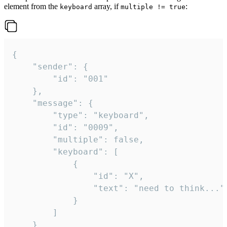
element from the
array, if
:
keyboard
multiple != true
{

	"sender": {

		"id": "001"

	},

	"message": {

		"type": "keyboard",

		"id": "0009",

		"multiple": false,

		"keyboard": [

			{

				"id": "X",

				"text": "need to think..."

			}

		]

	}
