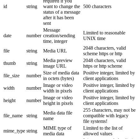
required if you
id
string
want to change the
500 characters
status of a message
after it has been
sent
Message
Limited to reasonable
date
number
creation/sending
UNIX time
time, integer
2048 characters, valid
file
string
Media URL
scheme https or http
Media preview
2048 characters, valid
thumb
string
image URL
https or http scheme
Size of media data
Positive integer, limited by
file_size
number
in octets (bytes)
client applications
Image or video
Positive integer, limited by
width
number
width in pixels
client applications
Image or video
Positive integer, limited by
height
number
height in pixels
client applications
255 characters, may not be
Media data file
file_name
string
compatible with legacy
name
file systems!
MIME type of
Limited to the list of
mime_type
string
media data
allowed values