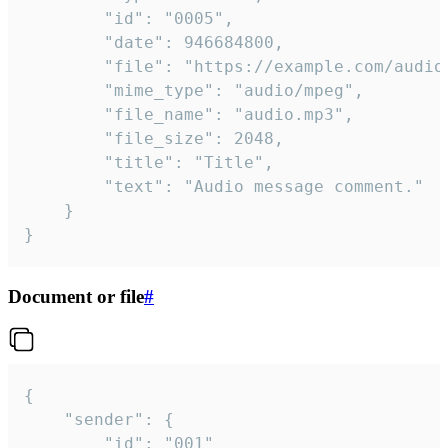
		"id": "0005",

		"date": 946684800,

		"file": "https://example.com/audio.mp3",

		"mime_type": "audio/mpeg",

		"file_name": "audio.mp3",

		"file_size": 2048,

		"title": "Title",

		"text": "Audio message comment."

	}

}
Document or file
#
{

	"sender": {

		"id": "001"
