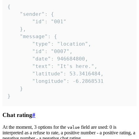
{

	"sender": {

		"id": "001"

	},

	"message": {

		"type": "location",

		"id": "0007",

		"date": 946684800,

		"text": "It's here.",

		"latitude": 53.3416484,

		"longitude": -6.2868531

	}

}
Chat rating
#
At the moment, 3 options for the
field are used: 0 is
value
interpreted as a refuse to rate, a positive number - a positive rating, a
negative number - a negative chat rating.