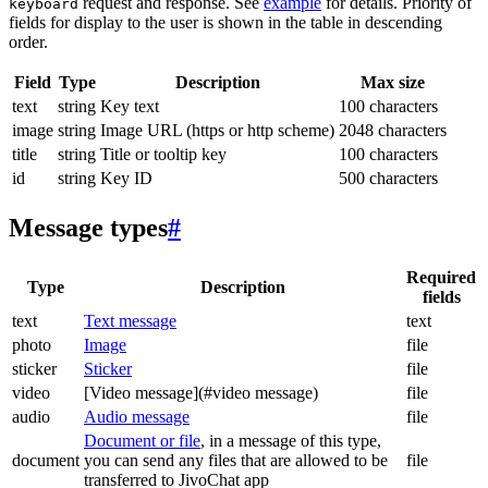
request and response. See
example
for details. Priority of
keyboard
fields for display to the user is shown in the table in descending
order.
Field
Type
Description
Max size
text
string
Key text
100 characters
image
string
Image URL (https or http scheme)
2048 characters
title
string
Title or tooltip key
100 characters
id
string
Key ID
500 characters
Message types
#
Required
Type
Description
fields
text
Text message
text
photo
Image
file
sticker
Sticker
file
video
[Video message](#video message)
file
audio
Audio message
file
Document or file
, in a message of this type,
document
you can send any files that are allowed to be
file
transferred to JivoChat app