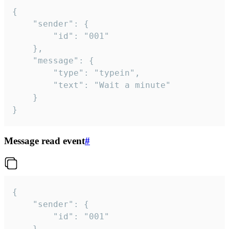
{

	"sender": {

		"id": "001"

	},

	"message": {

		"type": "typein",

		"text": "Wait a minute"

	}

}
Message read event
#
{

	"sender": {

		"id": "001"

	},
