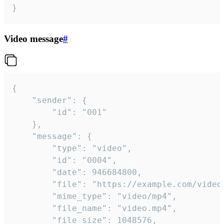
}
Video message
#
{

	"sender": {

		"id": "001"

	},

	"message": {

		"type": "video",

		"id": "0004",

		"date": 946684800,

		"file": "https://example.com/video.mp4",

		"mime_type": "video/mp4",

		"file_name": "video.mp4",

		"file_size": 1048576,
