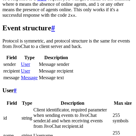
where
means the absence of online agents, and
or any other
0
1
means the presence of agents online. This only works if it's a
successful response with the code
.
2xx
Event structure
#
Protocol is symmetric, and protocol structure is the same for events
from JivoChat to a client server and back.
Field
Type
Description
sender
User
Message sender
recipient
User
Message recipient
message
Message
Message text
User
#
Field
Type
Description
Max size
Client identificator, required parameter
when sending events to JivoChat
255
id
string
sender.id and when receiving events
symbols
from JivoChat recipient.id
255
name
string
Username