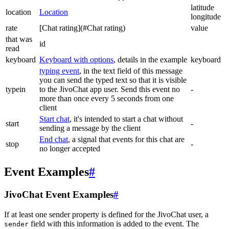
latitude
location
Location
longitude
rate
[Chat rating](#Chat rating)
value
that was
id
read
keyboard
Keyboard with options
, details in the example
keyboard
typing event
, in the text field of this message
you can send the typed text so that it is visible
typein
to the JivoChat app user. Send this event no
-
more than once every 5 seconds from one
client
Start chat
, it's intended to start a chat without
start
-
sending a message by the client
End chat
, a signal that events for this chat are
stop
-
no longer accepted
Event Examples
#
JivoChat Event Examples
#
If at least one sender property is defined for the JivoChat user, a
field with this information is added to the event. The
sender