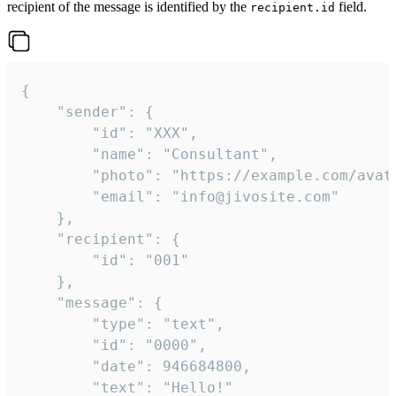
recipient of the message is identified by the
field.
recipient.id
{

	"sender": {

		"id": "XXX",

		"name": "Consultant",

		"photo": "https://example.com/avatar.png",

		"email": "info@jivosite.com"

	},

	"recipient": {

		"id": "001"

	},

	"message": {

		"type": "text",

		"id": "0000",

		"date": 946684800,

		"text": "Hello!"
