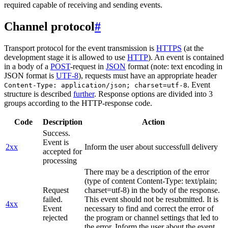
required capable of receiving and sending events.
Channel protocol
#
Transport protocol for the event transmission is
HTTPS
(at the
development stage it is allowed to use
HTTP
). An event is contained
in a body of a
POST
-request in
JSON
format (note: text encoding in
JSON format is
UTF-8
), requests must have an appropriate header
. Event
Content-Type: application/json; charset=utf-8
structure is described
further
. Response options are divided into 3
groups according to the HTTP-response code.
Code
Description
Action
Success.
Event is
2xx
Inform the user about successfull delivery
accepted for
processing
There may be a description of the error
(type of content Content-Type: text/plain;
Request
charset=utf-8) in the body of the response.
failed.
This event should not be resubmitted. It is
4xx
Event
necessary to find and correct the error of
rejected
the program or channel settings that led to
the error. Inform the user about the event