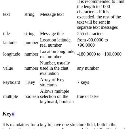
It is recommended to limit
the length to 1000
characters - if it is
text
string
Message text
exceeded, the rest of the
text will be sent in
separate text messages
title
string
Message title
255 characters
Location latitude,
from -90.0000 to
latitude
number
real number
+90.0000
Location longitude,
longitude
number
-180.0000 to +180.0000
real number
Number, usually
value
number
used in the chat
any number
evaluation
Array of Key
keyboard
[]Key
7 keys
structures
Allows multiple
multiple
boolean
selection on the
true or false
keyboard, boolean
Key
#
It is mandatory for a key to have one structure field, both in the