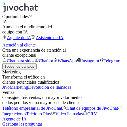
Oportunidades
IA
Aumenta el rendimiento del
equipo con IA
Agente de IA
Asistente de IA
Atención al cliente
Crea una experiencia de atención al
cliente excepcional
Chat para sitios
Chatbot
WhatsApp
Instagram
Telegram
Todos los canales
Marketing
Transforma el tráfico en
clientes potenciales cualificados
JivoMarketing
Devolución de llamadas
Ventas
Consigue más ventas, un mayor valor medio
de los pedidos y una mayor base de clientes
Teléfono empresarial de JivoChat
Chat de equipos de JivoChat
Integraciones
Teléfono Plus
Video llamadas
CRM
Agente de IA
Gestiona las preguntas