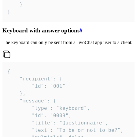
	}

}
Keyboard with answer options
#
The keyboard can only be sent from a JivoChat app user to a client:
{

	"recipient": {

		"id": "001"

	},

	"message": {

		"type": "keyboard",

		"id": "0009",

		"title": "Questionnaire",

		"text": "To be or not to be?",
