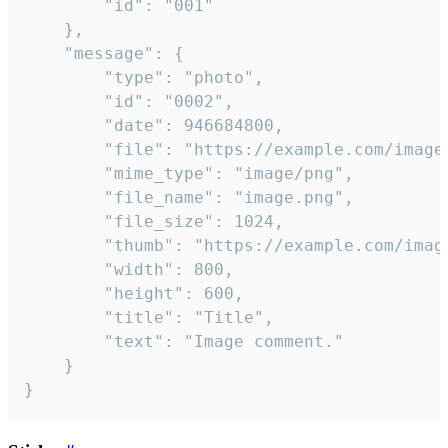
		"id": "001"

	},

	"message": {

		"type": "photo",

		"id": "0002",

		"date": 946684800,

		"file": "https://example.com/image.png",

		"mime_type": "image/png",

		"file_name": "image.png",

		"file_size": 1024,

		"thumb": "https://example.com/image_thumb.png",

		"width": 800,

		"height": 600,

		"title": "Title",

		"text": "Image comment."

	}

}