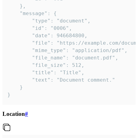
	},

	"message": {

		"type": "document",

		"id": "0006",

		"date": 946684800,

		"file": "https://example.com/document.pdf",

		"mime_type": "application/pdf",

		"file_name": "document.pdf",

		"file_size": 512,

		"title": "Title",

		"text": "Document comment."

	}

}
Location
#