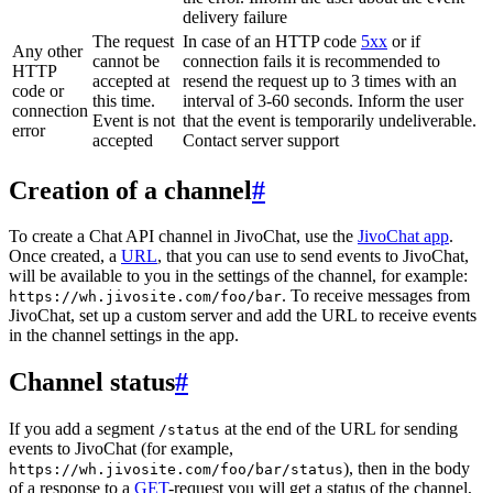
delivery failure
The request
In case of an HTTP code
5xx
or if
Any other
cannot be
connection fails it is recommended to
HTTP
accepted at
resend the request up to 3 times with an
code or
this time.
interval of 3-60 seconds. Inform the user
connection
Event is not
that the event is temporarily undeliverable.
error
accepted
Contact server support
Creation of a channel
#
To create a Chat API channel in JivoChat, use the
JivoChat app
.
Once created, a
URL
, that you can use to send events to JivoChat,
will be available to you in the settings of the channel, for example:
. To receive messages from
https://wh.jivosite.com/foo/bar
JivoChat, set up a custom server and add the URL to receive events
in the channel settings in the app.
Channel status
#
If you add a segment
at the end of the URL for sending
/status
events to JivoChat (for example,
), then in the body
https://wh.jivosite.com/foo/bar/status
of a response to a
GET
-request you will get a status of the channel,