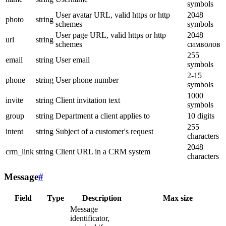
symbols
User avatar URL, valid https or http
2048
photo
string
schemes
symbols
User page URL, valid https or http
2048
url
string
schemes
символов
255
email
string
User email
symbols
2-15
phone
string
User phone number
symbols
1000
invite
string
Client invitation text
symbols
group
string
Department a client applies to
10 digits
255
intent
string
Subject of a customer's request
characters
2048
crm_link
string
Client URL in a CRM system
characters
Message
#
Field
Type
Description
Max size
Message
identificator,