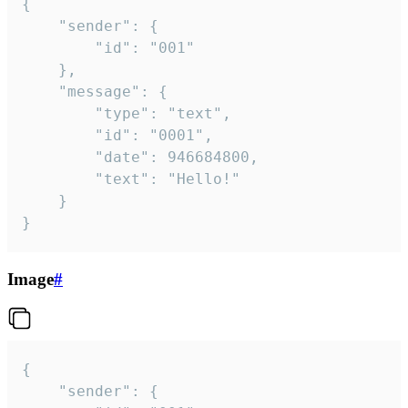
{

	"sender": {

		"id": "001"

	},

	"message": {

		"type": "text",

		"id": "0001",

		"date": 946684800,

		"text": "Hello!"

	}

}
Image
#
{

	"sender": {
