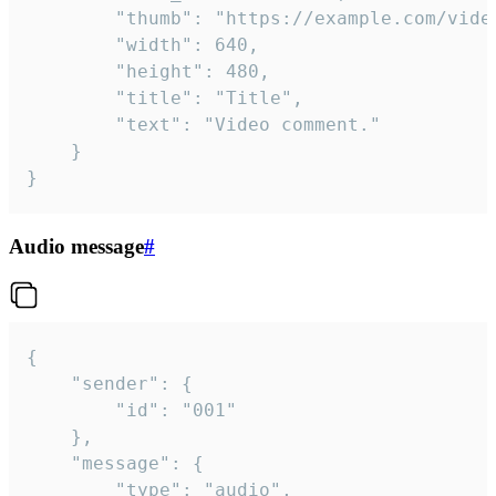
		"thumb": "https://example.com/video_thumb.png",

		"width": 640,

		"height": 480,

		"title": "Title",

		"text": "Video comment."

	}

}
Audio message
#
{

	"sender": {

		"id": "001"

	},

	"message": {

		"type": "audio",
