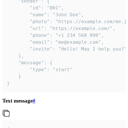
	"sender": {

		"id": "001",

		"name": "John Doe",

		"photo": "https://example.com/me.jpg",

		"url": "https://example.com/",

		"phone": "+1 234 568 890",

		"email": "me@example.com",

		"invite": "Hello! May I help you?"

	},

	"message": {

		"type": "start"

	}

}
Text message
#