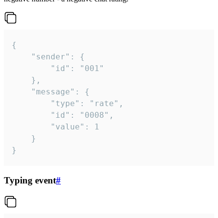
{

	"sender": {

		"id": "001"

	},

	"message": {

		"type": "rate",

		"id": "0008",

		"value": 1

	}

}
Typing event
#