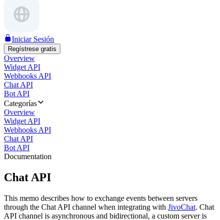
Iniciar Sesión
Regístrese gratis
Overview
Widget API
Webhooks API
Chat API
Bot API
Categorías
Overview
Widget API
Webhooks API
Chat API
Bot API
Documentation
Chat API
This memo describes how to exchange events between servers
through the Chat API channel when integrating with
JivoChat
. Chat
API channel is asynchronous and bidirectional, a custom server is