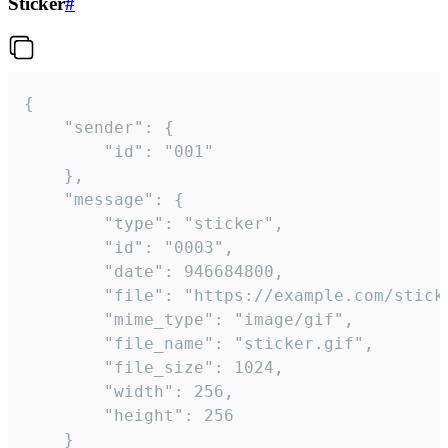
Sticker
#
{

	"sender": {

		"id": "001"

	},

	"message": {

		"type": "sticker",

		"id": "0003",

		"date": 946684800,

		"file": "https://example.com/sticker.gif",

		"mime_type": "image/gif",

		"file_name": "sticker.gif",

		"file_size": 1024,

		"width": 256,

		"height": 256

	}
