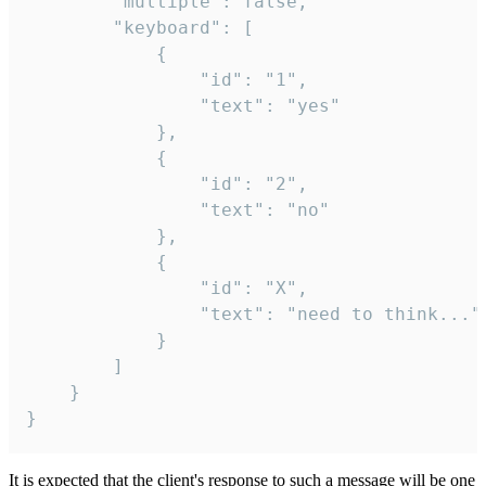
		"multiple": false,

		"keyboard": [

			{

				"id": "1",

				"text": "yes"

			},

			{

				"id": "2",

				"text": "no"

			},

			{

				"id": "X",

				"text": "need to think..."

			}

		]

	}

}
It is expected that the client's response to such a message will be one