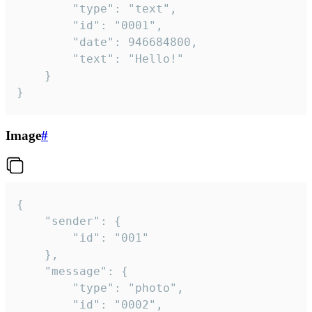
		"type": "text",

		"id": "0001",

		"date": 946684800,

		"text": "Hello!"

	}

}
Image
#
{

	"sender": {

		"id": "001"

	},

	"message": {

		"type": "photo",

		"id": "0002",
