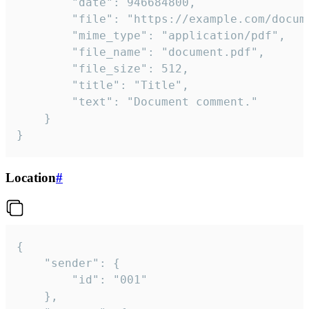
		"date": 946684800,

		"file": "https://example.com/document.pdf",

		"mime_type": "application/pdf",

		"file_name": "document.pdf",

		"file_size": 512,

		"title": "Title",

		"text": "Document comment."

	}

}
Location
#
{

	"sender": {

		"id": "001"

	},
