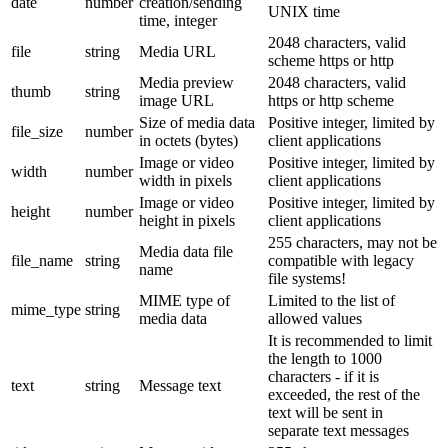
date
number
creation/sending
UNIX time
time, integer
2048 characters, valid
file
string
Media URL
scheme https or http
Media preview
2048 characters, valid
thumb
string
image URL
https or http scheme
Size of media data
Positive integer, limited by
file_size
number
in octets (bytes)
client applications
Image or video
Positive integer, limited by
width
number
width in pixels
client applications
Image or video
Positive integer, limited by
height
number
height in pixels
client applications
255 characters, may not be
Media data file
file_name
string
compatible with legacy
name
file systems!
MIME type of
Limited to the list of
mime_type
string
media data
allowed values
It is recommended to limit
the length to 1000
characters - if it is
text
string
Message text
exceeded, the rest of the
text will be sent in
separate text messages