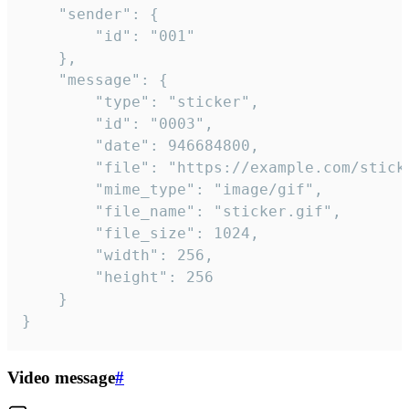
	"sender": {

		"id": "001"

	},

	"message": {

		"type": "sticker",

		"id": "0003",

		"date": 946684800,

		"file": "https://example.com/sticker.gif",

		"mime_type": "image/gif",

		"file_name": "sticker.gif",

		"file_size": 1024,

		"width": 256,

		"height": 256

	}

}
Video message
#