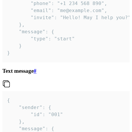
		"phone": "+1 234 568 890",

		"email": "me@example.com",

		"invite": "Hello! May I help you?"

	},

	"message": {

		"type": "start"

	}

}
Text message
#
{

	"sender": {

		"id": "001"

	},

	"message": {
