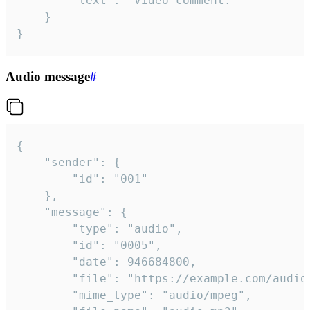
		"text": "Video comment."

	}

}
Audio message
#
{

	"sender": {

		"id": "001"

	},

	"message": {

		"type": "audio",

		"id": "0005",

		"date": 946684800,

		"file": "https://example.com/audio.mp3",

		"mime_type": "audio/mpeg",
