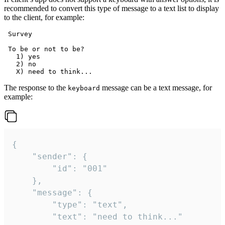
recommended to convert this type of message to a text list to display
to the client, for example:
 Survey

 To be or not to be?

   1) yes

   2) no

The response to the
message can be a text message, for
keyboard
example:
{

	"sender": {

		"id": "001"

	},

	"message": {

		"type": "text",

		"text": "need to think..."
