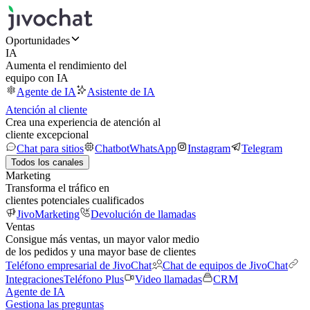
Oportunidades
IA
Aumenta el rendimiento del
equipo con IA
Agente de IA
Asistente de IA
Atención al cliente
Crea una experiencia de atención al
cliente excepcional
Chat para sitios
Chatbot
WhatsApp
Instagram
Telegram
Todos los canales
Marketing
Transforma el tráfico en
clientes potenciales cualificados
JivoMarketing
Devolución de llamadas
Ventas
Consigue más ventas, un mayor valor medio
de los pedidos y una mayor base de clientes
Teléfono empresarial de JivoChat
Chat de equipos de JivoChat
Integraciones
Teléfono Plus
Video llamadas
CRM
Agente de IA
Gestiona las preguntas