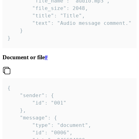
		"file_name": "audio.mp3",

		"file_size": 2048,

		"title": "Title",

		"text": "Audio message comment."

	}

}
Document or file
#
{

	"sender": {

		"id": "001"

	},

	"message": {

		"type": "document",

		"id": "0006",
