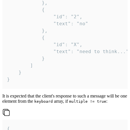
			},

			{

				"id": "2",

				"text": "no"

			},

			{

				"id": "X",

				"text": "need to think..."

			}

		]

	}

}
It is expected that the client's response to such a message will be one
element from the
array, if
:
keyboard
multiple != true
{
