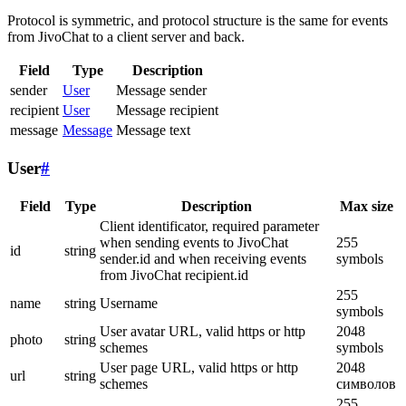
Protocol is symmetric, and protocol structure is the same for events
from JivoChat to a client server and back.
Field
Type
Description
sender
User
Message sender
recipient
User
Message recipient
message
Message
Message text
User
#
Field
Type
Description
Max size
Client identificator, required parameter
when sending events to JivoChat
255
id
string
sender.id and when receiving events
symbols
from JivoChat recipient.id
255
name
string
Username
symbols
User avatar URL, valid https or http
2048
photo
string
schemes
symbols
User page URL, valid https or http
2048
url
string
schemes
символов
255