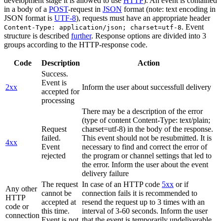
development stage it is allowed to use
HTTP
). An event is contained
in a body of a
POST
-request in
JSON
format (note: text encoding in
JSON format is
UTF-8
), requests must have an appropriate header
. Event
Content-Type: application/json; charset=utf-8
structure is described
further
. Response options are divided into 3
groups according to the HTTP-response code.
Code
Description
Action
Success.
Event is
2xx
Inform the user about successfull delivery
accepted for
processing
There may be a description of the error
(type of content Content-Type: text/plain;
Request
charset=utf-8) in the body of the response.
failed.
This event should not be resubmitted. It is
4xx
Event
necessary to find and correct the error of
rejected
the program or channel settings that led to
the error. Inform the user about the event
delivery failure
The request
In case of an HTTP code
5xx
or if
Any other
cannot be
connection fails it is recommended to
HTTP
accepted at
resend the request up to 3 times with an
code or
this time.
interval of 3-60 seconds. Inform the user
connection
Event is not
that the event is temporarily undeliverable.