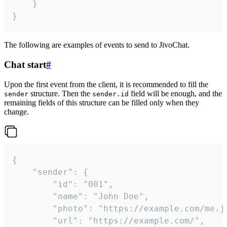
	}

}
The following are examples of events to send to JivoChat.
Chat start
#
Upon the first event from the client, it is recommended to fill the
structure. Then the
field will be enough, and the
sender
sender.id
remaining fields of this structure can be filled only when they
change.
{

	"sender": {

		"id": "001",

		"name": "John Doe",

		"photo": "https://example.com/me.jpg",

		"url": "https://example.com/",
