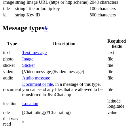
image
string
Image URL (https or http scheme)
2048 characters
title
string
Title or tooltip key
100 characters
id
string
Key ID
500 characters
Message types
#
Required
Type
Description
fields
text
Text message
text
photo
Image
file
sticker
Sticker
file
video
[Video message](#video message)
file
audio
Audio message
file
Document or file
, in a message of this type,
document
you can send any files that are allowed to be
file
transferred to JivoChat app
latitude
location
Location
longitude
rate
[Chat rating](#Chat rating)
value
that was
id
read