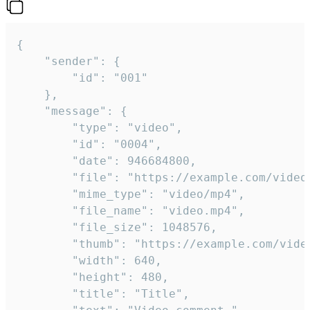
{

	"sender": {

		"id": "001"

	},

	"message": {

		"type": "video",

		"id": "0004",

		"date": 946684800,

		"file": "https://example.com/video.mp4",

		"mime_type": "video/mp4",

		"file_name": "video.mp4",

		"file_size": 1048576,

		"thumb": "https://example.com/video_thumb.png",

		"width": 640,

		"height": 480,

		"title": "Title",
