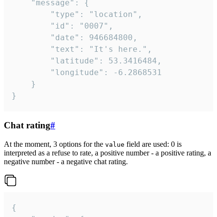
	"message": {

		"type": "location",

		"id": "0007",

		"date": 946684800,

		"text": "It's here.",

		"latitude": 53.3416484,

		"longitude": -6.2868531

	}

}
Chat rating
#
At the moment, 3 options for the
field are used: 0 is
value
interpreted as a refuse to rate, a positive number - a positive rating, a
negative number - a negative chat rating.
{
