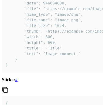
		"date": 946684800,

		"file": "https://example.com/image.png",

		"mime_type": "image/png",

		"file_name": "image.png",

		"file_size": 1024,

		"thumb": "https://example.com/image_thumb.png",

		"width": 800,

		"height": 600,

		"title": "Title",

		"text": "Image comment."

	}

}
Sticker
#
{
