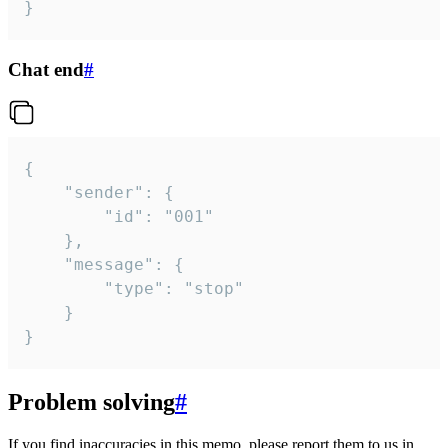
}
Chat end
#
{

	"sender": {

		"id": "001"

	},

	"message": {

		"type": "stop"

	}

}
Problem solving
#
If you find inaccuracies in this memo, please report them to us in