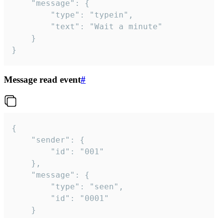
	"message": {

		"type": "typein",

		"text": "Wait a minute"

	}

}
Message read event
#
{

	"sender": {

		"id": "001"

	},

	"message": {

		"type": "seen",

		"id": "0001"

	}
