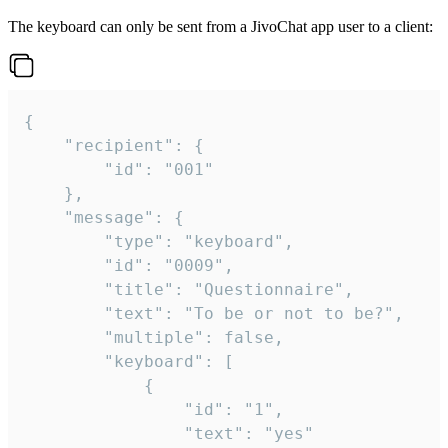
The keyboard can only be sent from a JivoChat app user to a client:
{

	"recipient": {

		"id": "001"

	},

	"message": {

		"type": "keyboard",

		"id": "0009",

		"title": "Questionnaire",

		"text": "To be or not to be?",

		"multiple": false,

		"keyboard": [

			{

				"id": "1",

				"text": "yes"
