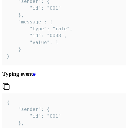
	"sender": {

		"id": "001"

	},

	"message": {

		"type": "rate",

		"id": "0008",

		"value": 1

	}

}
Typing event
#
{

	"sender": {

		"id": "001"

	},
