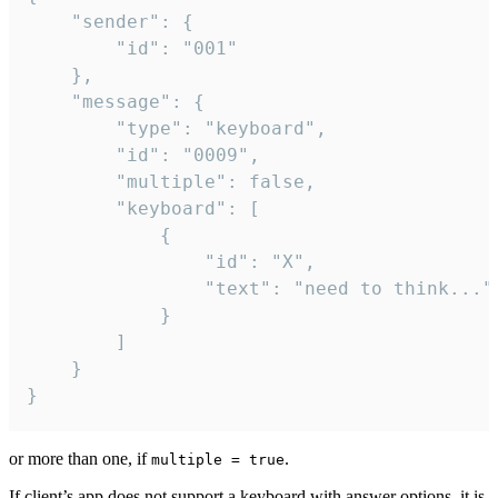
	"sender": {

		"id": "001"

	},

	"message": {

		"type": "keyboard",

		"id": "0009",

		"multiple": false,

		"keyboard": [

			{

				"id": "X",

				"text": "need to think..."

			}

		]

	}

}
or more than one, if
.
multiple = true
If client’s app does not support a keyboard with answer options, it is