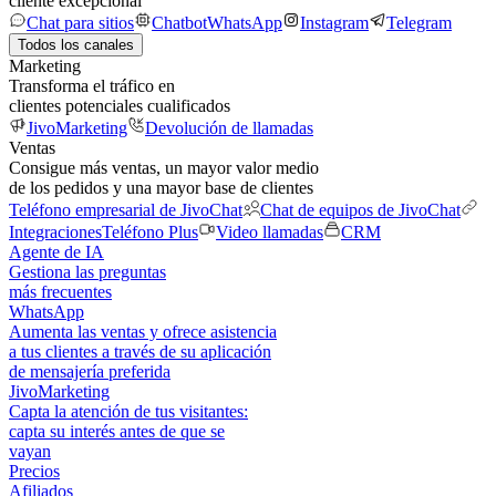
cliente excepcional
Chat para sitios
Chatbot
WhatsApp
Instagram
Telegram
Todos los canales
Marketing
Transforma el tráfico en
clientes potenciales cualificados
JivoMarketing
Devolución de llamadas
Ventas
Consigue más ventas, un mayor valor medio
de los pedidos y una mayor base de clientes
Teléfono empresarial de JivoChat
Chat de equipos de JivoChat
Integraciones
Teléfono Plus
Video llamadas
CRM
Agente de IA
Gestiona las preguntas
más frecuentes
WhatsApp
Aumenta las ventas y ofrece asistencia
a tus clientes a través de su aplicación
de mensajería preferida
JivoMarketing
Capta la atención de tus visitantes:
capta su interés antes de que se
vayan
Precios
Afiliados