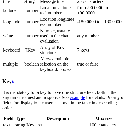
title
string
Message title
255 characters
Location latitude,
from -90.0000 to
latitude
number
real number
+90.0000
Location longitude,
longitude
number
-180.0000 to +180.0000
real number
Number, usually
value
number
used in the chat
any number
evaluation
Array of Key
keyboard
[]Key
7 keys
structures
Allows multiple
multiple
boolean
selection on the
true or false
keyboard, boolean
Key
#
It is mandatory for a key to have one structure field, both in the
request and response. See
example
for details. Priority of
keyboard
fields for display to the user is shown in the table in descending
order.
Field
Type
Description
Max size
text
string
Key text
100 characters