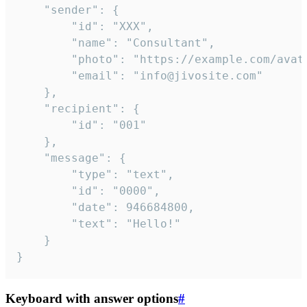
	"sender": {

		"id": "XXX",

		"name": "Consultant",

		"photo": "https://example.com/avatar.png",

		"email": "info@jivosite.com"

	},

	"recipient": {

		"id": "001"

	},

	"message": {

		"type": "text",

		"id": "0000",

		"date": 946684800,

		"text": "Hello!"

	}

}
Keyboard with answer options
#