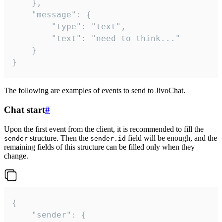
	},

	"message": {

		"type": "text",

		"text": "need to think..."

	}

}
The following are examples of events to send to JivoChat.
Chat start
#
Upon the first event from the client, it is recommended to fill the
structure. Then the
field will be enough, and the
sender
sender.id
remaining fields of this structure can be filled only when they
change.
{

	"sender": {
