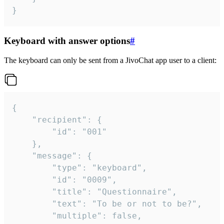
}
Keyboard with answer options
#
The keyboard can only be sent from a JivoChat app user to a client:
{

	"recipient": {

		"id": "001"

	},

	"message": {

		"type": "keyboard",

		"id": "0009",

		"title": "Questionnaire",

		"text": "To be or not to be?",

		"multiple": false,
