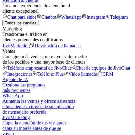
Atención al cliente
Crea una experiencia de atención al
cliente excepcional
Chat para sitios
Chatbot
WhatsApp
Instagram
Telegram
Todos los canales
Marketing
Transforma el tráfico en
clientes potenciales cualificados
JivoMarketing
Devolución de llamadas
Ventas
Consigue más ventas, un mayor valor medio
de los pedidos y una mayor base de clientes
Teléfono empresarial de JivoChat
Chat de equipos de JivoChat
Integraciones
Teléfono Plus
Video llamadas
CRM
Agente de IA
Gestiona las preguntas
más frecuentes
WhatsApp
Aumenta las ventas y ofrece asistencia
a tus clientes a través de su aplicación
de mensajería preferida
JivoMarketing
Capta la atención de tus visitantes:
capta su interés antes de que se
vayan