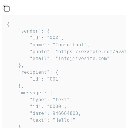
{

	"sender": {

		"id": "XXX",

		"name": "Consultant",

		"photo": "https://example.com/avatar.png",

		"email": "info@jivosite.com"

	},

	"recipient": {

		"id": "001"

	},

	"message": {

		"type": "text",

		"id": "0000",

		"date": 946684800,

		"text": "Hello!"

	}
