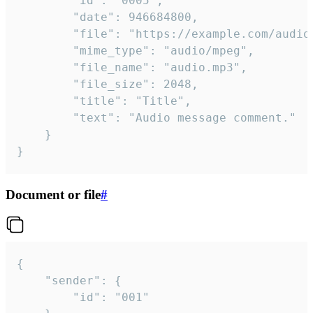
		"id": "0005",

		"date": 946684800,

		"file": "https://example.com/audio.mp3",

		"mime_type": "audio/mpeg",

		"file_name": "audio.mp3",

		"file_size": 2048,

		"title": "Title",

		"text": "Audio message comment."

	}

}
Document or file
#
{

	"sender": {

		"id": "001"
