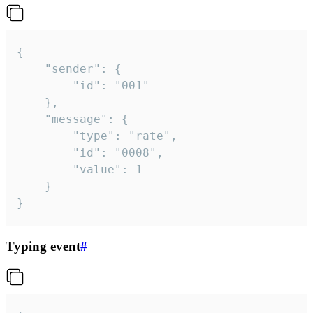
{

	"sender": {

		"id": "001"

	},

	"message": {

		"type": "rate",

		"id": "0008",

		"value": 1

	}

}
Typing event
#