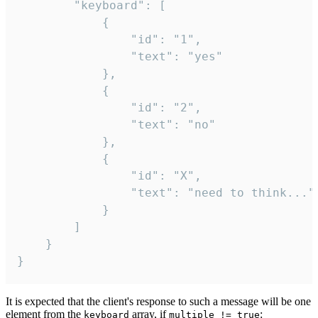
		"keyboard": [

			{

				"id": "1",

				"text": "yes"

			},

			{

				"id": "2",

				"text": "no"

			},

			{

				"id": "X",

				"text": "need to think..."

			}

		]

	}

}
It is expected that the client's response to such a message will be one
element from the
array, if
:
keyboard
multiple != true