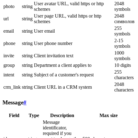
User avatar URL, valid https or http
2048
photo
string
schemes
symbols
User page URL, valid https or http
2048
url
string
schemes
символов
255
email
string
User email
symbols
2-15
phone
string
User phone number
symbols
1000
invite
string
Client invitation text
symbols
group
string
Department a client applies to
10 digits
255
intent
string
Subject of a customer's request
characters
2048
crm_link
string
Client URL in a CRM system
characters
Message
#
Field
Type
Description
Max size
Message
identificator,
required if you