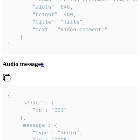
		"width": 640,

		"height": 480,

		"title": "Title",

		"text": "Video comment."

	}

}
Audio message
#
{

	"sender": {

		"id": "001"

	},

	"message": {

		"type": "audio",
