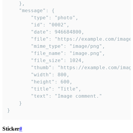
	},

	"message": {

		"type": "photo",

		"id": "0002",

		"date": 946684800,

		"file": "https://example.com/image.png",

		"mime_type": "image/png",

		"file_name": "image.png",

		"file_size": 1024,

		"thumb": "https://example.com/image_thumb.png",

		"width": 800,

		"height": 600,

		"title": "Title",

		"text": "Image comment."

	}

}
Sticker
#