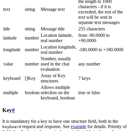
the length to 1000
characters - if it is
text
string
Message text
exceeded, the rest of the
text will be sent in
separate text messages
title
string
Message title
255 characters
Location latitude,
from -90.0000 to
latitude
number
real number
+90.0000
Location longitude,
longitude
number
-180.0000 to +180.0000
real number
Number, usually
value
number
used in the chat
any number
evaluation
Array of Key
keyboard
[]Key
7 keys
structures
Allows multiple
multiple
boolean
selection on the
true or false
keyboard, boolean
Key
#
It is mandatory for a key to have one structure field, both in the
request and response. See
example
for details. Priority of
keyboard