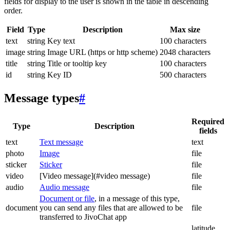
fields for display to the user is shown in the table in descending
order.
Field
Type
Description
Max size
text
string
Key text
100 characters
image
string
Image URL (https or http scheme)
2048 characters
title
string
Title or tooltip key
100 characters
id
string
Key ID
500 characters
Message types
#
Required
Type
Description
fields
text
Text message
text
photo
Image
file
sticker
Sticker
file
video
[Video message](#video message)
file
audio
Audio message
file
Document or file
, in a message of this type,
document
you can send any files that are allowed to be
file
transferred to JivoChat app
latitude