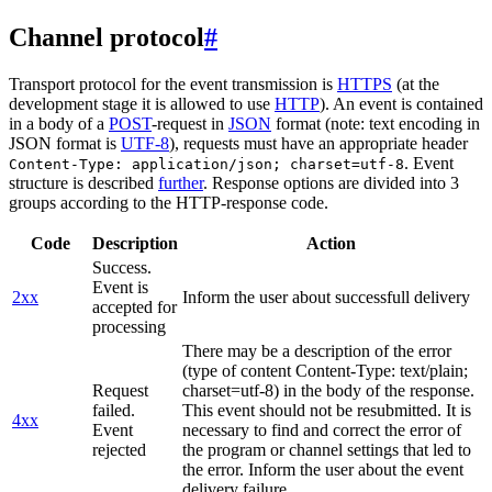
Channel protocol
#
Transport protocol for the event transmission is
HTTPS
(at the
development stage it is allowed to use
HTTP
). An event is contained
in a body of a
POST
-request in
JSON
format (note: text encoding in
JSON format is
UTF-8
), requests must have an appropriate header
. Event
Content-Type: application/json; charset=utf-8
structure is described
further
. Response options are divided into 3
groups according to the HTTP-response code.
Code
Description
Action
Success.
Event is
2xx
Inform the user about successfull delivery
accepted for
processing
There may be a description of the error
(type of content Content-Type: text/plain;
Request
charset=utf-8) in the body of the response.
failed.
This event should not be resubmitted. It is
4xx
Event
necessary to find and correct the error of
rejected
the program or channel settings that led to
the error. Inform the user about the event
delivery failure