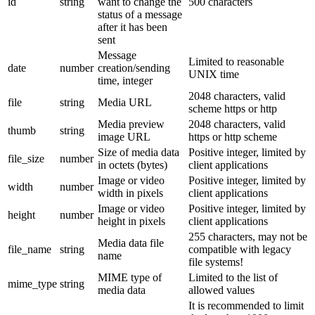
id
string
want to change the
500 characters
status of a message
after it has been
sent
Message
Limited to reasonable
date
number
creation/sending
UNIX time
time, integer
2048 characters, valid
file
string
Media URL
scheme https or http
Media preview
2048 characters, valid
thumb
string
image URL
https or http scheme
Size of media data
Positive integer, limited by
file_size
number
in octets (bytes)
client applications
Image or video
Positive integer, limited by
width
number
width in pixels
client applications
Image or video
Positive integer, limited by
height
number
height in pixels
client applications
255 characters, may not be
Media data file
file_name
string
compatible with legacy
name
file systems!
MIME type of
Limited to the list of
mime_type
string
media data
allowed values
It is recommended to limit