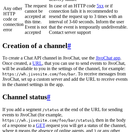
The request
In case of an HTTP code
5xx
or if
Any other
cannot be
connection fails it is recommended to
HTTP
accepted at
resend the request up to 3 times with an
code or
this time.
interval of 3-60 seconds. Inform the user
connection
Event is not
that the event is temporarily undeliverable.
error
accepted
Contact server support
Creation of a channel
#
To create a Chat API channel in JivoChat, use the
JivoChat app
.
Once created, a
URL
, that you can use to send events to JivoChat,
will be available to you in the settings of the channel, for example:
. To receive messages from
https://wh.jivosite.com/foo/bar
JivoChat, set up a custom server and add the URL to receive events
in the channel settings in the app.
Channel status
#
If you add a segment
at the end of the URL for sending
/status
events to JivoChat (for example,
), then in the body
https://wh.jivosite.com/foo/bar/status
of a response to a
GET
-request you will get a status of the channel,
where
means the absence of online agents, and
or any other
0
1