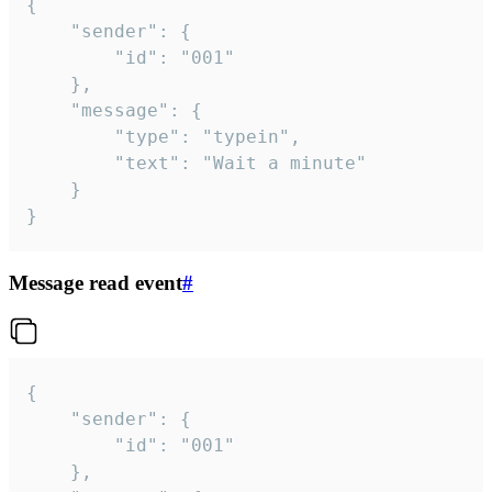
{

	"sender": {

		"id": "001"

	},

	"message": {

		"type": "typein",

		"text": "Wait a minute"

	}

}
Message read event
#
{

	"sender": {

		"id": "001"

	},
