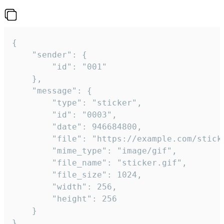
{

	"sender": {

		"id": "001"

	},

	"message": {

		"type": "sticker",

		"id": "0003",

		"date": 946684800,

		"file": "https://example.com/sticker.gif",

		"mime_type": "image/gif",

		"file_name": "sticker.gif",

		"file_size": 1024,

		"width": 256,

		"height": 256

	}

}