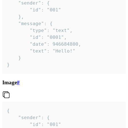
	"sender": {

		"id": "001"

	},

	"message": {

		"type": "text",

		"id": "0001",

		"date": 946684800,

		"text": "Hello!"

	}

}
Image
#
{

	"sender": {

		"id": "001"
