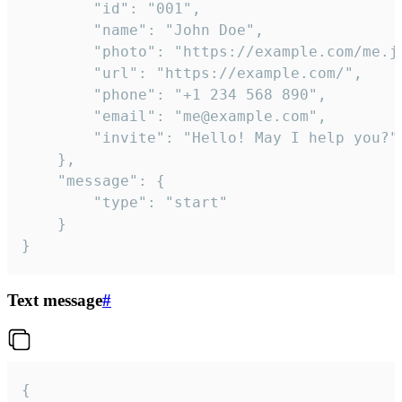
		"id": "001",

		"name": "John Doe",

		"photo": "https://example.com/me.jpg",

		"url": "https://example.com/",

		"phone": "+1 234 568 890",

		"email": "me@example.com",

		"invite": "Hello! May I help you?"

	},

	"message": {

		"type": "start"

	}

}
Text message
#
{
