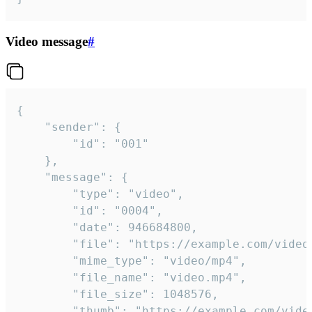
Video message
#
{

	"sender": {

		"id": "001"

	},

	"message": {

		"type": "video",

		"id": "0004",

		"date": 946684800,

		"file": "https://example.com/video.mp4",

		"mime_type": "video/mp4",

		"file_name": "video.mp4",

		"file_size": 1048576,

		"thumb": "https://example.com/video_thumb.png",
