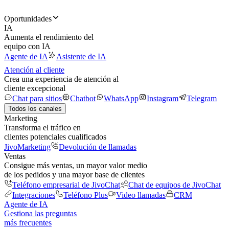
Oportunidades
IA
Aumenta el rendimiento del
equipo con IA
Agente de IA
Asistente de IA
Atención al cliente
Crea una experiencia de atención al
cliente excepcional
Chat para sitios
Chatbot
WhatsApp
Instagram
Telegram
Todos los canales
Marketing
Transforma el tráfico en
clientes potenciales cualificados
JivoMarketing
Devolución de llamadas
Ventas
Consigue más ventas, un mayor valor medio
de los pedidos y una mayor base de clientes
Teléfono empresarial de JivoChat
Chat de equipos de JivoChat
Integraciones
Teléfono Plus
Video llamadas
CRM
Agente de IA
Gestiona las preguntas
más frecuentes