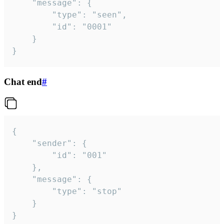
	"message": {

		"type": "seen",

		"id": "0001"

	}

}
Chat end
#
{

	"sender": {

		"id": "001"

	},

	"message": {

		"type": "stop"

	}

}