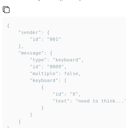
{

	"sender": {

		"id": "001"

	},

	"message": {

		"type": "keyboard",

		"id": "0009",

		"multiple": false,

		"keyboard": [

			{

				"id": "X",

				"text": "need to think..."

			}

		]

	}
