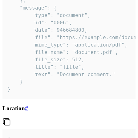
	},

	"message": {

		"type": "document",

		"id": "0006",

		"date": 946684800,

		"file": "https://example.com/document.pdf",

		"mime_type": "application/pdf",

		"file_name": "document.pdf",

		"file_size": 512,

		"title": "Title",

		"text": "Document comment."

	}

}
Location
#