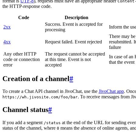
format is
UTF-8
), requests must have an appropriate header
Content
the HTTP-response code.
Code
Description
Success. Event is accepted for
2xx
Inform the use
processing
There may be a
4xx
Request failed. Event rejected
resubmitted. I
failure
Any other HTTP
The request cannot be accepted
In case of a
code or connection
at this time. Event is not
that the event
error
accepted
Creation of a channel
#
To create a Chat API channel in JivoChat, use the
JivoChat app
. Once
. To receive messages from Jiv
https://wh.jivosite.com/foo/bar
Channel status
#
If you add a segment
at the end of the URL for sending even
/status
status of the channel, where
means the absence of online agents, a
0