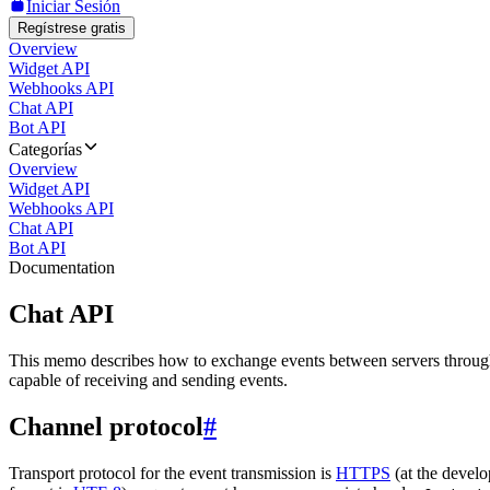
Iniciar Sesión
Regístrese gratis
Overview
Widget API
Webhooks API
Chat API
Bot API
Categorías
Overview
Widget API
Webhooks API
Chat API
Bot API
Documentation
Chat API
This memo describes how to exchange events between servers throug
capable of receiving and sending events.
Channel protocol
#
Transport protocol for the event transmission is
HTTPS
(at the develo