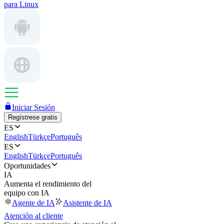
para Linux
Iniciar Sesión
Regístrese gratis
ES
English
Türkçe
Português
ES
English
Türkçe
Português
Oportunidades
IA
Aumenta el rendimiento del
equipo con IA
Agente de IA
Asistente de IA
Atención al cliente