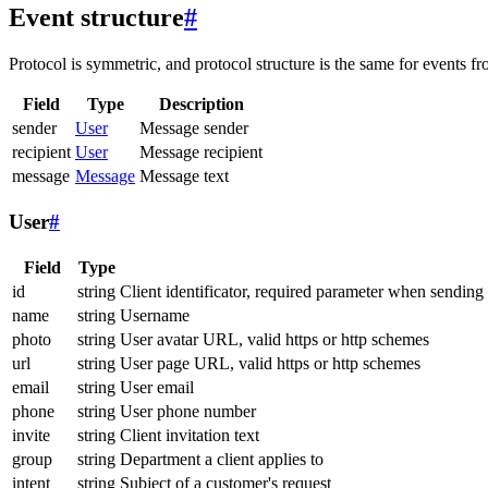
Event structure
#
Protocol is symmetric, and protocol structure is the same for events fr
Field
Type
Description
sender
User
Message sender
recipient
User
Message recipient
message
Message
Message text
User
#
Field
Type
id
string
Client identificator, required parameter when sending
name
string
Username
photo
string
User avatar URL, valid https or http schemes
url
string
User page URL, valid https or http schemes
email
string
User email
phone
string
User phone number
invite
string
Client invitation text
group
string
Department a client applies to
intent
string
Subject of a customer's request