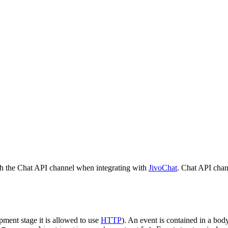
h the Chat API channel when integrating with
JivoChat
. Chat API chan
pment stage it is allowed to use
HTTP
). An event is contained in a bod