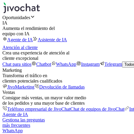
Oportunidades
IA
Aumenta el rendimiento del
equipo con IA
Agente de IA
Asistente de IA
Atención al cliente
Crea una experiencia de atención al
cliente excepcional
Chat para sitios
Chatbot
WhatsApp
Instagram
Telegram
Todos
Marketing
Transforma el tráfico en
clientes potenciales cualificados
JivoMarketing
Devolución de llamadas
Ventas
Consigue más ventas, un mayor valor medio
de los pedidos y una mayor base de clientes
Teléfono empresarial de JivoChat
Chat de equipos de JivoChat
In
Agente de IA
Gestiona las preguntas
más frecuentes
WhatsApp