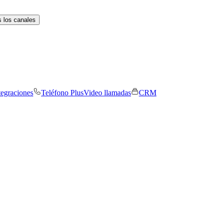
 los canales
tegraciones
Teléfono Plus
Video llamadas
CRM