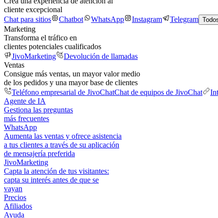
Crea una experiencia de atención al
cliente excepcional
Chat para sitios
Chatbot
WhatsApp
Instagram
Telegram
Todos
Marketing
Transforma el tráfico en
clientes potenciales cualificados
JivoMarketing
Devolución de llamadas
Ventas
Consigue más ventas, un mayor valor medio
de los pedidos y una mayor base de clientes
Teléfono empresarial de JivoChat
Chat de equipos de JivoChat
In
Agente de IA
Gestiona las preguntas
más frecuentes
WhatsApp
Aumenta las ventas y ofrece asistencia
a tus clientes a través de su aplicación
de mensajería preferida
JivoMarketing
Capta la atención de tus visitantes:
capta su interés antes de que se
vayan
Precios
Afiliados
Ayuda