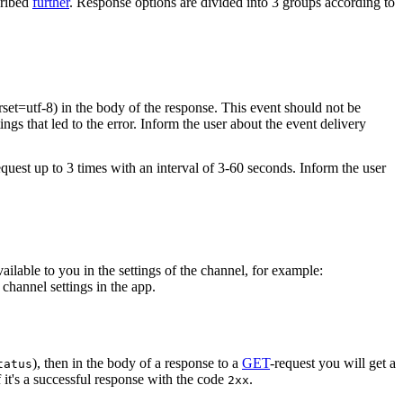
cribed
further
. Response options are divided into 3 groups according to
rset=utf-8) in the body of the response. This event should not be
ings that led to the error. Inform the user about the event delivery
equest up to 3 times with an interval of 3-60 seconds. Inform the user
vailable to you in the settings of the channel, for example:
channel settings in the app.
), then in the body of a response to a
GET
-request you will get a
tatus
 it's a successful response with the code
.
2xx