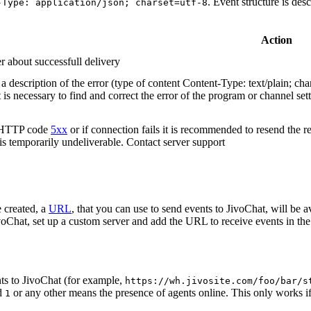
. Event structure is des
-Type: application/json; charset=utf-8
Action
r about successfull delivery
 description of the error (type of content Content-Type: text/plain; cha
t is necessary to find and correct the error of the program or channel sett
n HTTP code
5xx
or if connection fails it is recommended to resend the r
 is temporarily undeliverable. Contact server support
 created, a
URL
, that you can use to send events to JivoChat, will be a
oChat, set up a custom server and add the URL to receive events in the 
ts to JivoChat (for example,
https://wh.jivosite.com/foo/bar/s
nd
or any other means the presence of agents online. This only works if
1