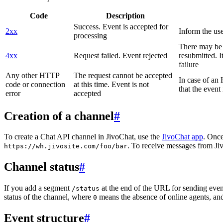
Code
Description
Success. Event is accepted for
2xx
Inform the use
processing
There may be a
4xx
Request failed. Event rejected
resubmitted. I
failure
Any other HTTP
The request cannot be accepted
In case of a
code or connection
at this time. Event is not
that the event
error
accepted
Creation of a channel
#
To create a Chat API channel in JivoChat, use the
JivoChat app
. Once
. To receive messages from Jiv
https://wh.jivosite.com/foo/bar
Channel status
#
If you add a segment
at the end of the URL for sending even
/status
status of the channel, where
means the absence of online agents, a
0
Event structure
#