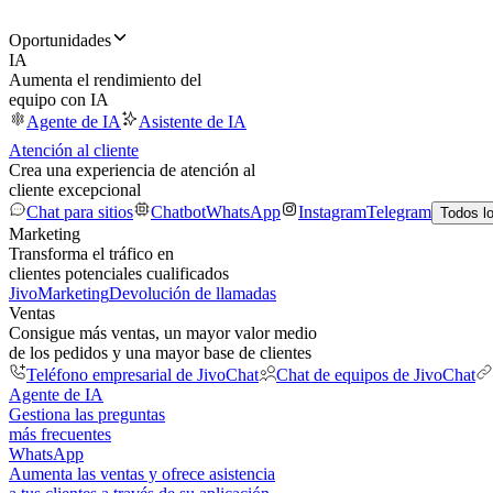
Oportunidades
IA
Aumenta el rendimiento del
equipo con IA
Agente de IA
Asistente de IA
Atención al cliente
Crea una experiencia de atención al
cliente excepcional
Chat para sitios
Chatbot
WhatsApp
Instagram
Telegram
Todos l
Marketing
Transforma el tráfico en
clientes potenciales cualificados
JivoMarketing
Devolución de llamadas
Ventas
Consigue más ventas, un mayor valor medio
de los pedidos y una mayor base de clientes
Teléfono empresarial de JivoChat
Chat de equipos de JivoChat
Agente de IA
Gestiona las preguntas
más frecuentes
WhatsApp
Aumenta las ventas y ofrece asistencia