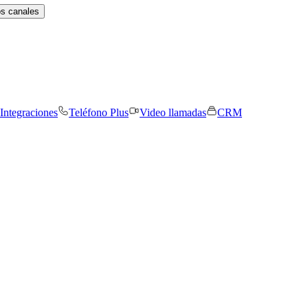
os canales
Integraciones
Teléfono Plus
Video llamadas
CRM