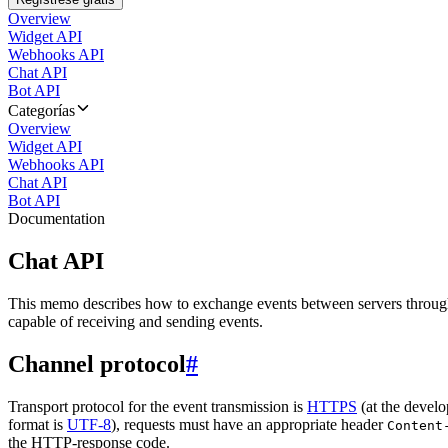
Overview
Widget API
Webhooks API
Chat API
Bot API
Categorías
Overview
Widget API
Webhooks API
Chat API
Bot API
Documentation
Chat API
This memo describes how to exchange events between servers throug
capable of receiving and sending events.
Channel protocol
#
Transport protocol for the event transmission is
HTTPS
(at the develo
format is
UTF-8
), requests must have an appropriate header
Content
the HTTP-response code.