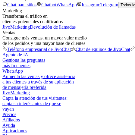
Chat para sitios
Chatbot
WhatsApp
Instagram
Telegram
Todos l
Marketing
Transforma el tráfico en
clientes potenciales cualificados
JivoMarketing
Devolución de llamadas
Ventas
Consigue más ventas, un mayor valor medio
de los pedidos y una mayor base de clientes
Teléfono empresarial de JivoChat
Chat de equipos de JivoChat
Agente de IA
Gestiona las preguntas
más frecuentes
WhatsApp
Aumenta las ventas y ofrece asistencia
a tus clientes a través de su aplicación
de mensajería preferida
JivoMarketing
Capta la atención de tus visitantes:
capta su interés antes de que se
vayan
Precios
Afiliados
Ayuda
Aplicaciones