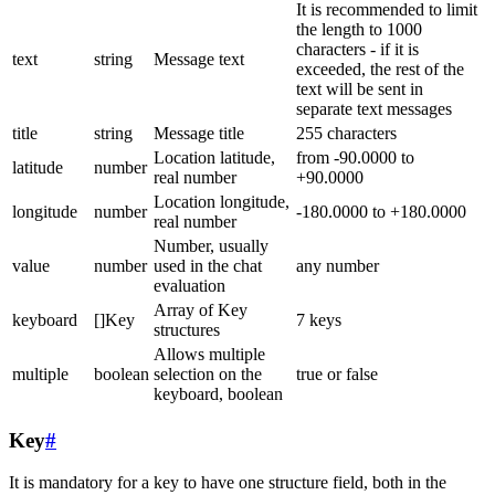
It is recommended to limit
the length to 1000
characters - if it is
text
string
Message text
exceeded, the rest of the
text will be sent in
separate text messages
title
string
Message title
255 characters
Location latitude,
from -90.0000 to
latitude
number
real number
+90.0000
Location longitude,
longitude
number
-180.0000 to +180.0000
real number
Number, usually
value
number
used in the chat
any number
evaluation
Array of Key
keyboard
[]Key
7 keys
structures
Allows multiple
multiple
boolean
selection on the
true or false
keyboard, boolean
Key
#
It is mandatory for a key to have one structure field, both in the