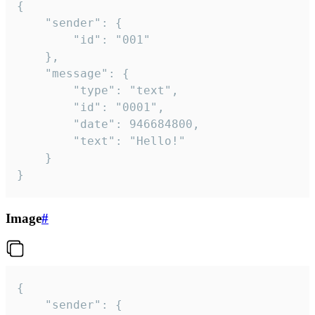
{

	"sender": {

		"id": "001"

	},

	"message": {

		"type": "text",

		"id": "0001",

		"date": 946684800,

		"text": "Hello!"

	}

}
Image
#
{

	"sender": {
