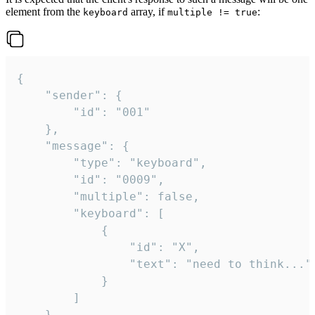
element from the
array, if
:
keyboard
multiple != true
{

	"sender": {

		"id": "001"

	},

	"message": {

		"type": "keyboard",

		"id": "0009",

		"multiple": false,

		"keyboard": [

			{

				"id": "X",

				"text": "need to think..."

			}

		]

	}
