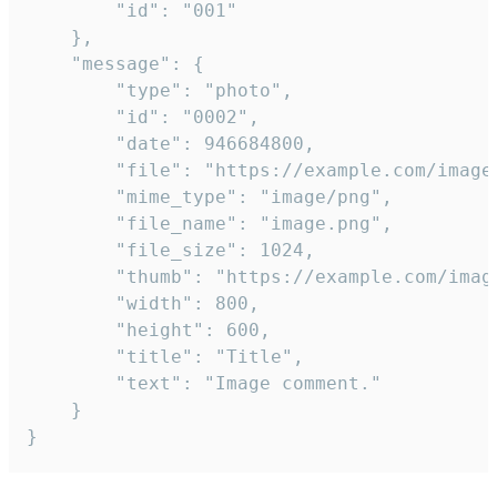
		"id": "001"

	},

	"message": {

		"type": "photo",

		"id": "0002",

		"date": 946684800,

		"file": "https://example.com/image.png",

		"mime_type": "image/png",

		"file_name": "image.png",

		"file_size": 1024,

		"thumb": "https://example.com/image_thumb.png",

		"width": 800,

		"height": 600,

		"title": "Title",

		"text": "Image comment."

	}

}