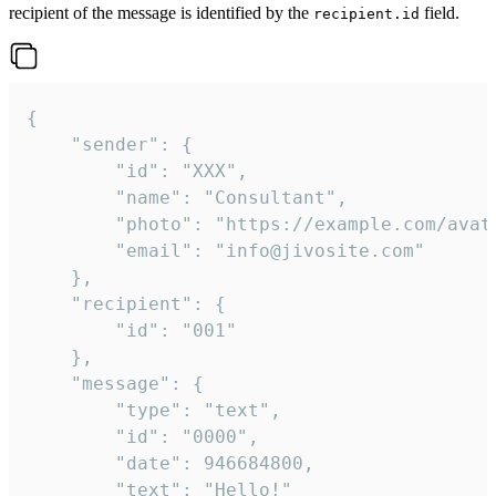
recipient of the message is identified by the
field.
recipient.id
{

	"sender": {

		"id": "XXX",

		"name": "Consultant",

		"photo": "https://example.com/avatar.png",

		"email": "info@jivosite.com"

	},

	"recipient": {

		"id": "001"

	},

	"message": {

		"type": "text",

		"id": "0000",

		"date": 946684800,

		"text": "Hello!"
