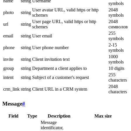
name
string
Username
symbols
User avatar URL, valid https or http
2048
photo
string
schemes
symbols
User page URL, valid https or http
2048
url
string
schemes
символов
255
email
string
User email
symbols
2-15
phone
string
User phone number
symbols
1000
invite
string
Client invitation text
symbols
group
string
Department a client applies to
10 digits
255
intent
string
Subject of a customer's request
characters
2048
crm_link
string
Client URL in a CRM system
characters
Message
#
Field
Type
Description
Max size
Message
identificator,