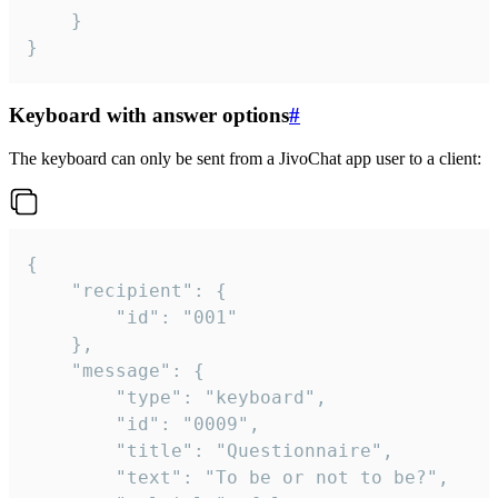
	}

}
Keyboard with answer options
#
The keyboard can only be sent from a JivoChat app user to a client:
{

	"recipient": {

		"id": "001"

	},

	"message": {

		"type": "keyboard",

		"id": "0009",

		"title": "Questionnaire",

		"text": "To be or not to be?",
