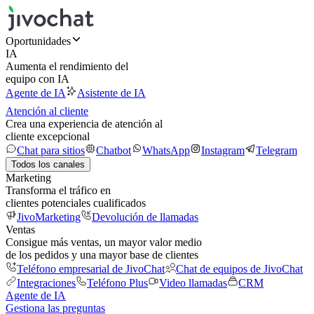
Oportunidades
IA
Aumenta el rendimiento del
equipo con IA
Agente de IA
Asistente de IA
Atención al cliente
Crea una experiencia de atención al
cliente excepcional
Chat para sitios
Chatbot
WhatsApp
Instagram
Telegram
Todos los canales
Marketing
Transforma el tráfico en
clientes potenciales cualificados
JivoMarketing
Devolución de llamadas
Ventas
Consigue más ventas, un mayor valor medio
de los pedidos y una mayor base de clientes
Teléfono empresarial de JivoChat
Chat de equipos de JivoChat
Integraciones
Teléfono Plus
Video llamadas
CRM
Agente de IA
Gestiona las preguntas