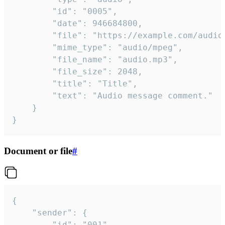
		"id": "0005",

		"date": 946684800,

		"file": "https://example.com/audio.mp3",

		"mime_type": "audio/mpeg",

		"file_name": "audio.mp3",

		"file_size": 2048,

		"title": "Title",

		"text": "Audio message comment."

	}

}
Document or file
#
{

	"sender": {

		"id": "001"
