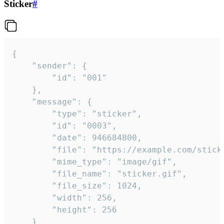
Sticker
#
{

	"sender": {

		"id": "001"

	},

	"message": {

		"type": "sticker",

		"id": "0003",

		"date": 946684800,

		"file": "https://example.com/sticker.gif",

		"mime_type": "image/gif",

		"file_name": "sticker.gif",

		"file_size": 1024,

		"width": 256,

		"height": 256

	}
