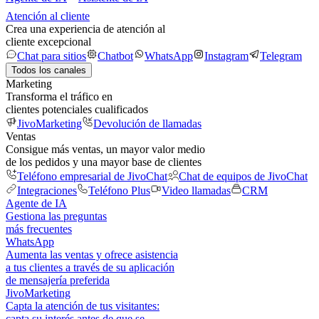
Atención al cliente
Crea una experiencia de atención al
cliente excepcional
Chat para sitios
Chatbot
WhatsApp
Instagram
Telegram
Todos los canales
Marketing
Transforma el tráfico en
clientes potenciales cualificados
JivoMarketing
Devolución de llamadas
Ventas
Consigue más ventas, un mayor valor medio
de los pedidos y una mayor base de clientes
Teléfono empresarial de JivoChat
Chat de equipos de JivoChat
Integraciones
Teléfono Plus
Video llamadas
CRM
Agente de IA
Gestiona las preguntas
más frecuentes
WhatsApp
Aumenta las ventas y ofrece asistencia
a tus clientes a través de su aplicación
de mensajería preferida
JivoMarketing
Capta la atención de tus visitantes:
capta su interés antes de que se