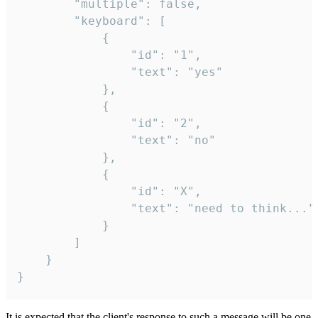
		"multiple": false,

		"keyboard": [

			{

				"id": "1",

				"text": "yes"

			},

			{

				"id": "2",

				"text": "no"

			},

			{

				"id": "X",

				"text": "need to think..."

			}

		]

	}

}
It is expected that the client's response to such a message will be one