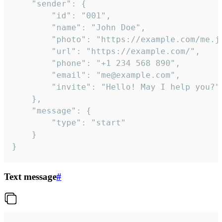
	"sender": {

		"id": "001",

		"name": "John Doe",

		"photo": "https://example.com/me.jpg",

		"url": "https://example.com/",

		"phone": "+1 234 568 890",

		"email": "me@example.com",

		"invite": "Hello! May I help you?"

	},

	"message": {

		"type": "start"

	}

}
Text message
#