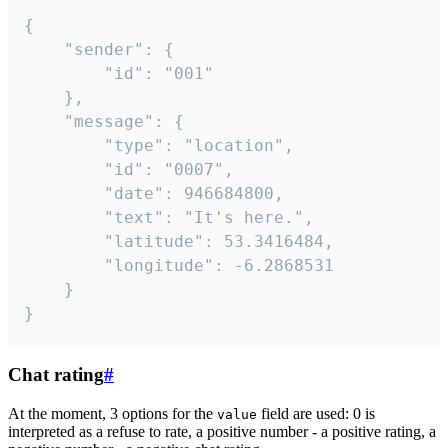
{

	"sender": {

		"id": "001"

	},

	"message": {

		"type": "location",

		"id": "0007",

		"date": 946684800,

		"text": "It's here.",

		"latitude": 53.3416484,

		"longitude": -6.2868531

	}

}
Chat rating
#
At the moment, 3 options for the
field are used: 0 is
value
interpreted as a refuse to rate, a positive number - a positive rating, a