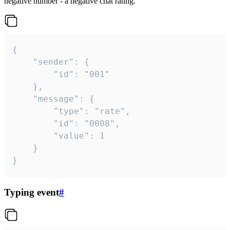
negative number - a negative chat rating.
{

	"sender": {

		"id": "001"

	},

	"message": {

		"type": "rate",

		"id": "0008",

		"value": 1

	}

}
Typing event
#