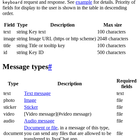
request and response. See
example
for details. Priority of
keyboard
fields for display to the user is shown in the table in descending
order.
Field
Type
Description
Max size
text
string
Key text
100 characters
image
string
Image URL (https or http scheme)
2048 characters
title
string
Title or tooltip key
100 characters
id
string
Key ID
500 characters
Message types
#
Required
Type
Description
fields
text
Text message
text
photo
Image
file
sticker
Sticker
file
video
[Video message](#video message)
file
audio
Audio message
file
Document or file
, in a message of this type,
document
you can send any files that are allowed to be
file
transferred to JivoChat app