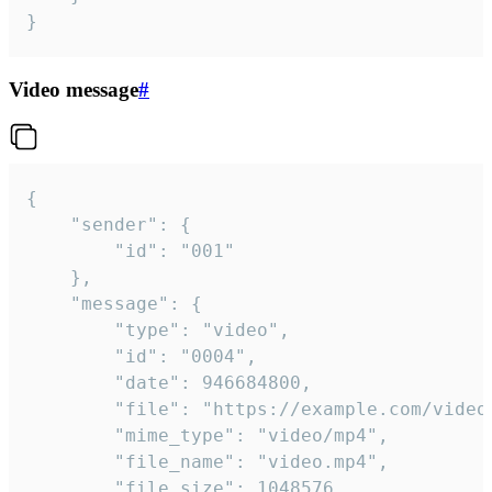
}
Video message
#
{

	"sender": {

		"id": "001"

	},

	"message": {

		"type": "video",

		"id": "0004",

		"date": 946684800,

		"file": "https://example.com/video.mp4",

		"mime_type": "video/mp4",

		"file_name": "video.mp4",

		"file_size": 1048576,
