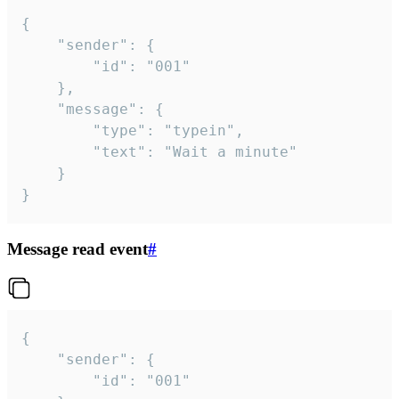
{

	"sender": {

		"id": "001"

	},

	"message": {

		"type": "typein",

		"text": "Wait a minute"

	}

}
Message read event
#
{

	"sender": {

		"id": "001"
