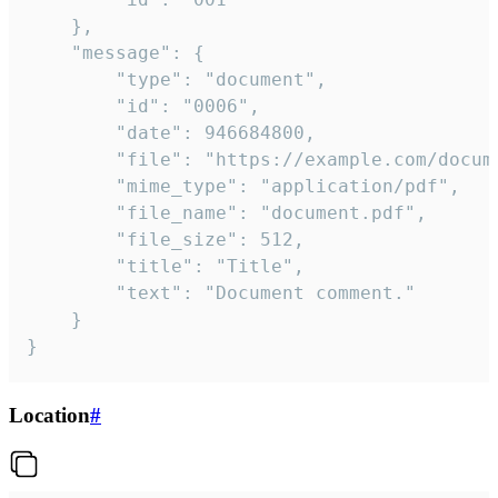
	},

	"message": {

		"type": "document",

		"id": "0006",

		"date": 946684800,

		"file": "https://example.com/document.pdf",

		"mime_type": "application/pdf",

		"file_name": "document.pdf",

		"file_size": 512,

		"title": "Title",

		"text": "Document comment."

	}

}
Location
#