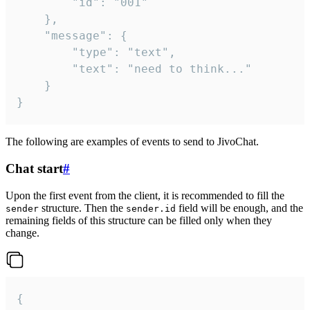
		"id": "001"

	},

	"message": {

		"type": "text",

		"text": "need to think..."

	}

}
The following are examples of events to send to JivoChat.
Chat start
#
Upon the first event from the client, it is recommended to fill the
structure. Then the
field will be enough, and the
sender
sender.id
remaining fields of this structure can be filled only when they
change.
{
