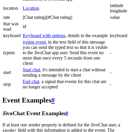
latitude
location
Location
longitude
rate
[Chat rating](#Chat rating)
value
that was
id
read
keyboard
Keyboard with options
, details in the example
keyboard
typing event
, in the text field of this message
you can send the typed text so that it is visible
typein
to the JivoChat app user. Send this event no
-
more than once every 5 seconds from one
client
Start chat
, it's intended to start a chat without
start
-
sending a message by the client
End chat
, a signal that events for this chat are
stop
-
no longer accepted
Event Examples
#
JivoChat Event Examples
#
If at least one sender property is defined for the JivoChat user, a
field with this information is added to the event. The
sender