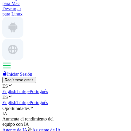
para Mac
Descargar
para Linux
Iniciar Sesión
Regístrese gratis
ES
English
Türkçe
Português
ES
English
Türkçe
Português
Oportunidades
IA
Aumenta el rendimiento del
equipo con IA
Agente de IA
Asistente de IA