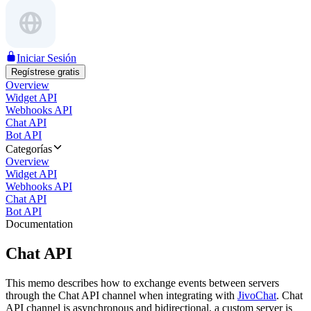
Iniciar Sesión
Regístrese gratis
Overview
Widget API
Webhooks API
Chat API
Bot API
Categorías
Overview
Widget API
Webhooks API
Chat API
Bot API
Documentation
Chat API
This memo describes how to exchange events between servers
through the Chat API channel when integrating with
JivoChat
. Chat
API channel is asynchronous and bidirectional, a custom server is