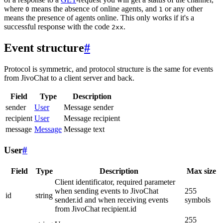
where
means the absence of online agents, and
or any other
0
1
means the presence of agents online. This only works if it's a
successful response with the code
.
2xx
Event structure
#
Protocol is symmetric, and protocol structure is the same for events
from JivoChat to a client server and back.
Field
Type
Description
sender
User
Message sender
recipient
User
Message recipient
message
Message
Message text
User
#
Field
Type
Description
Max size
Client identificator, required parameter
when sending events to JivoChat
255
id
string
sender.id and when receiving events
symbols
from JivoChat recipient.id
255