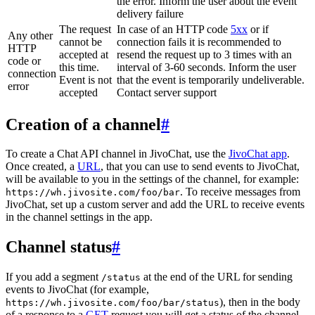
the error. Inform the user about the event
delivery failure
The request
In case of an HTTP code
5xx
or if
Any other
cannot be
connection fails it is recommended to
HTTP
accepted at
resend the request up to 3 times with an
code or
this time.
interval of 3-60 seconds. Inform the user
connection
Event is not
that the event is temporarily undeliverable.
error
accepted
Contact server support
Creation of a channel
#
To create a Chat API channel in JivoChat, use the
JivoChat app
.
Once created, a
URL
, that you can use to send events to JivoChat,
will be available to you in the settings of the channel, for example:
. To receive messages from
https://wh.jivosite.com/foo/bar
JivoChat, set up a custom server and add the URL to receive events
in the channel settings in the app.
Channel status
#
If you add a segment
at the end of the URL for sending
/status
events to JivoChat (for example,
), then in the body
https://wh.jivosite.com/foo/bar/status
of a response to a
GET
-request you will get a status of the channel,