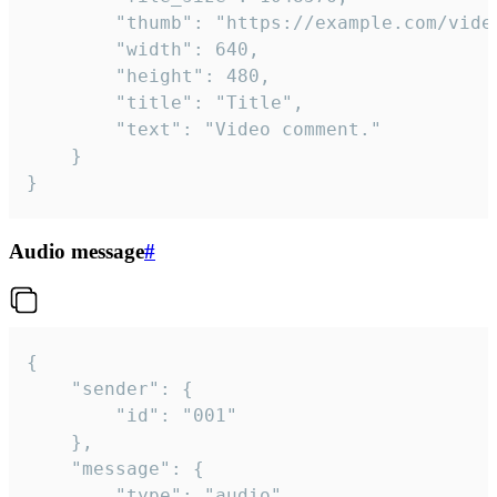
		"thumb": "https://example.com/video_thumb.png",

		"width": 640,

		"height": 480,

		"title": "Title",

		"text": "Video comment."

	}

}
Audio message
#
{

	"sender": {

		"id": "001"

	},

	"message": {

		"type": "audio",
