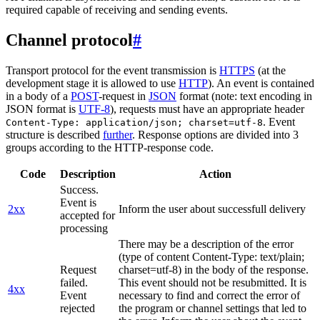
required capable of receiving and sending events.
Channel protocol
#
Transport protocol for the event transmission is
HTTPS
(at the
development stage it is allowed to use
HTTP
). An event is contained
in a body of a
POST
-request in
JSON
format (note: text encoding in
JSON format is
UTF-8
), requests must have an appropriate header
. Event
Content-Type: application/json; charset=utf-8
structure is described
further
. Response options are divided into 3
groups according to the HTTP-response code.
Code
Description
Action
Success.
Event is
2xx
Inform the user about successfull delivery
accepted for
processing
There may be a description of the error
(type of content Content-Type: text/plain;
Request
charset=utf-8) in the body of the response.
failed.
This event should not be resubmitted. It is
4xx
Event
necessary to find and correct the error of
rejected
the program or channel settings that led to