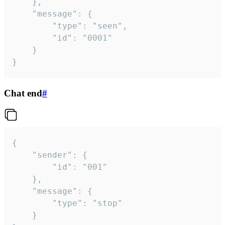
	},

	"message": {

		"type": "seen",

		"id": "0001"

	}

}
Chat end
#
{

	"sender": {

		"id": "001"

	},

	"message": {

		"type": "stop"

	}
