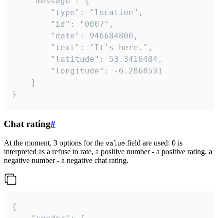
	"message": {

		"type": "location",

		"id": "0007",

		"date": 946684800,

		"text": "It's here.",

		"latitude": 53.3416484,

		"longitude": -6.2868531

	}

}
Chat rating
#
At the moment, 3 options for the
field are used: 0 is
value
interpreted as a refuse to rate, a positive number - a positive rating, a
negative number - a negative chat rating.
{
