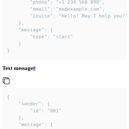
		"phone": "+1 234 568 890",

		"email": "me@example.com",

		"invite": "Hello! May I help you?"

	},

	"message": {

		"type": "start"

	}

}
Text message
#
{

	"sender": {

		"id": "001"

	},

	"message": {
