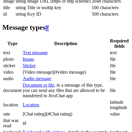
image
string
Image URL (https or http scheme)
2048 characters
title
string
Title or tooltip key
100 characters
id
string
Key ID
500 characters
Message types
#
Required
Type
Description
fields
text
Text message
text
photo
Image
file
sticker
Sticker
file
video
[Video message](#video message)
file
audio
Audio message
file
Document or file
, in a message of this type,
document
you can send any files that are allowed to be
file
transferred to JivoChat app
latitude
location
Location
longitude
rate
[Chat rating](#Chat rating)
value
that was
id
read