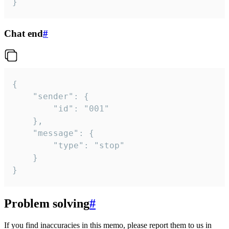
}
Chat end
#
{

	"sender": {

		"id": "001"

	},

	"message": {

		"type": "stop"

	}

}
Problem solving
#
If you find inaccuracies in this memo, please report them to us in