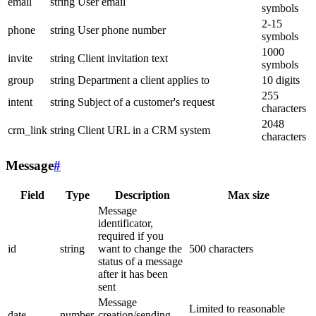
email
string
User email
symbols
2-15
phone
string
User phone number
symbols
1000
invite
string
Client invitation text
symbols
group
string
Department a client applies to
10 digits
255
intent
string
Subject of a customer's request
characters
2048
crm_link
string
Client URL in a CRM system
characters
Message
#
Field
Type
Description
Max size
Message
identificator,
required if you
id
string
want to change the
500 characters
status of a message
after it has been
sent
Message
Limited to reasonable
date
number
creation/sending