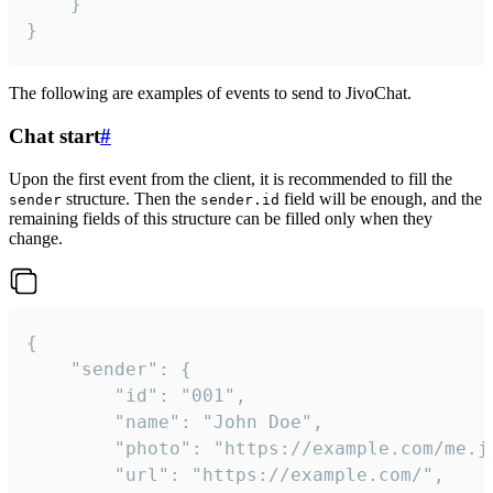
	}

}
The following are examples of events to send to JivoChat.
Chat start
#
Upon the first event from the client, it is recommended to fill the
structure. Then the
field will be enough, and the
sender
sender.id
remaining fields of this structure can be filled only when they
change.
{

	"sender": {

		"id": "001",

		"name": "John Doe",

		"photo": "https://example.com/me.jpg",

		"url": "https://example.com/",
