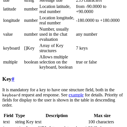
title
string
Message title
255 characters
Location latitude,
from -90.0000 to
latitude
number
real number
+90.0000
Location longitude,
longitude
number
-180.0000 to +180.0000
real number
Number, usually
value
number
used in the chat
any number
evaluation
Array of Key
keyboard
[]Key
7 keys
structures
Allows multiple
multiple
boolean
selection on the
true or false
keyboard, boolean
Key
#
It is mandatory for a key to have one structure field, both in the
request and response. See
example
for details. Priority of
keyboard
fields for display to the user is shown in the table in descending
order.
Field
Type
Description
Max size
text
string
Key text
100 characters