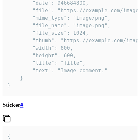
		"date": 946684800,

		"file": "https://example.com/image.png",

		"mime_type": "image/png",

		"file_name": "image.png",

		"file_size": 1024,

		"thumb": "https://example.com/image_thumb.png",

		"width": 800,

		"height": 600,

		"title": "Title",

		"text": "Image comment."

	}

}
Sticker
#
{
