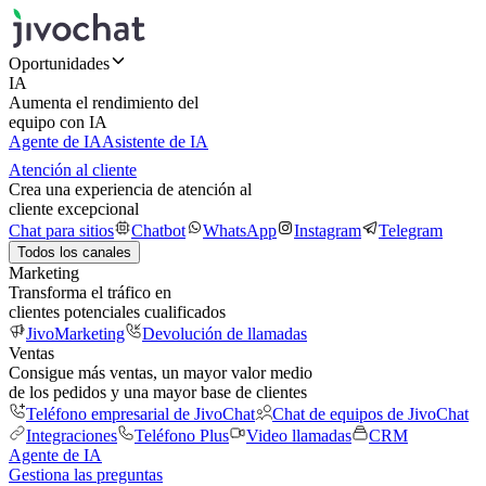
Oportunidades
IA
Aumenta el rendimiento del
equipo con IA
Agente de IA
Asistente de IA
Atención al cliente
Crea una experiencia de atención al
cliente excepcional
Chat para sitios
Chatbot
WhatsApp
Instagram
Telegram
Todos los canales
Marketing
Transforma el tráfico en
clientes potenciales cualificados
JivoMarketing
Devolución de llamadas
Ventas
Consigue más ventas, un mayor valor medio
de los pedidos y una mayor base de clientes
Teléfono empresarial de JivoChat
Chat de equipos de JivoChat
Integraciones
Teléfono Plus
Video llamadas
CRM
Agente de IA
Gestiona las preguntas