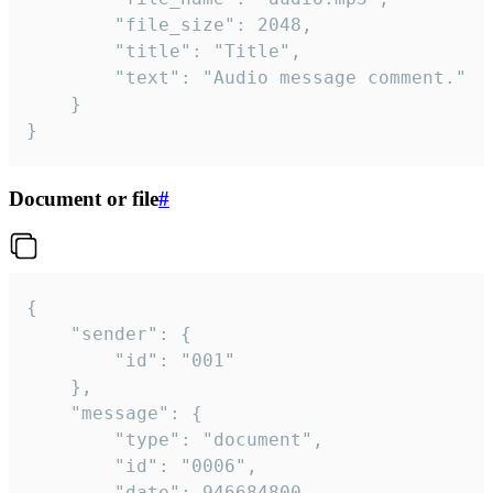
		"file_size": 2048,

		"title": "Title",

		"text": "Audio message comment."

	}

}
Document or file
#
{

	"sender": {

		"id": "001"

	},

	"message": {

		"type": "document",

		"id": "0006",

		"date": 946684800,
