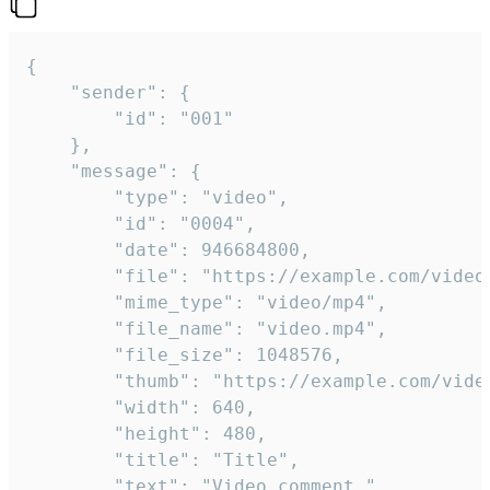
{

	"sender": {

		"id": "001"

	},

	"message": {

		"type": "video",

		"id": "0004",

		"date": 946684800,

		"file": "https://example.com/video.mp4",

		"mime_type": "video/mp4",

		"file_name": "video.mp4",

		"file_size": 1048576,

		"thumb": "https://example.com/video_thumb.png",

		"width": 640,

		"height": 480,

		"title": "Title",

		"text": "Video comment."
