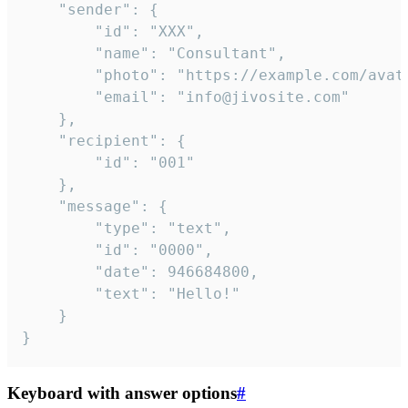
	"sender": {

		"id": "XXX",

		"name": "Consultant",

		"photo": "https://example.com/avatar.png",

		"email": "info@jivosite.com"

	},

	"recipient": {

		"id": "001"

	},

	"message": {

		"type": "text",

		"id": "0000",

		"date": 946684800,

		"text": "Hello!"

	}

}
Keyboard with answer options
#