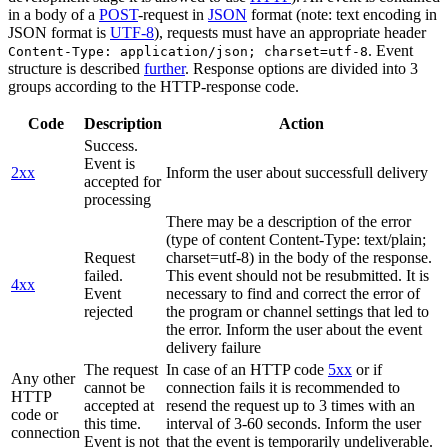
in a body of a
POST
-request in
JSON
format (note: text encoding in
JSON format is
UTF-8
), requests must have an appropriate header
. Event
Content-Type: application/json; charset=utf-8
structure is described
further
. Response options are divided into 3
groups according to the HTTP-response code.
Code
Description
Action
Success.
Event is
2xx
Inform the user about successfull delivery
accepted for
processing
There may be a description of the error
(type of content Content-Type: text/plain;
Request
charset=utf-8) in the body of the response.
failed.
This event should not be resubmitted. It is
4xx
Event
necessary to find and correct the error of
rejected
the program or channel settings that led to
the error. Inform the user about the event
delivery failure
The request
In case of an HTTP code
5xx
or if
Any other
cannot be
connection fails it is recommended to
HTTP
accepted at
resend the request up to 3 times with an
code or
this time.
interval of 3-60 seconds. Inform the user
connection
Event is not
that the event is temporarily undeliverable.