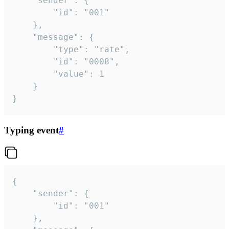
	"sender": {

		"id": "001"

	},

	"message": {

		"type": "rate",

		"id": "0008",

		"value": 1

	}

}
Typing event
#
{

	"sender": {

		"id": "001"

	},
