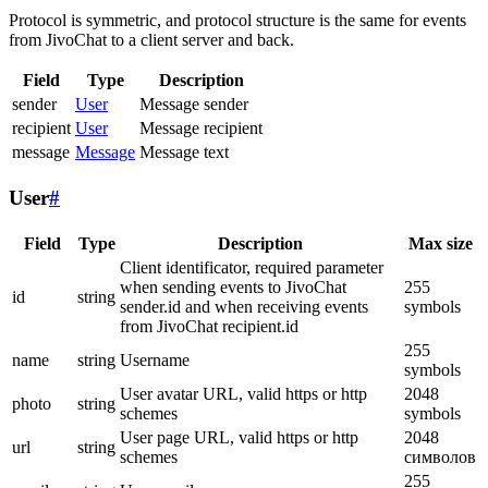
Protocol is symmetric, and protocol structure is the same for events
from JivoChat to a client server and back.
Field
Type
Description
sender
User
Message sender
recipient
User
Message recipient
message
Message
Message text
User
#
Field
Type
Description
Max size
Client identificator, required parameter
when sending events to JivoChat
255
id
string
sender.id and when receiving events
symbols
from JivoChat recipient.id
255
name
string
Username
symbols
User avatar URL, valid https or http
2048
photo
string
schemes
symbols
User page URL, valid https or http
2048
url
string
schemes
символов
255