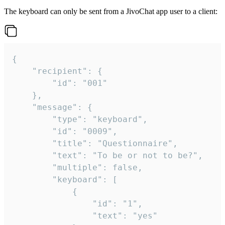
The keyboard can only be sent from a JivoChat app user to a client:
{

	"recipient": {

		"id": "001"

	},

	"message": {

		"type": "keyboard",

		"id": "0009",

		"title": "Questionnaire",

		"text": "To be or not to be?",

		"multiple": false,

		"keyboard": [

			{

				"id": "1",

				"text": "yes"
