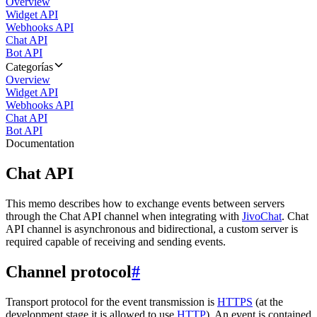
Overview
Widget API
Webhooks API
Chat API
Bot API
Categorías
Overview
Widget API
Webhooks API
Chat API
Bot API
Documentation
Chat API
This memo describes how to exchange events between servers
through the Chat API channel when integrating with
JivoChat
. Chat
API channel is asynchronous and bidirectional, a custom server is
required capable of receiving and sending events.
Channel protocol
#
Transport protocol for the event transmission is
HTTPS
(at the
development stage it is allowed to use
HTTP
). An event is contained