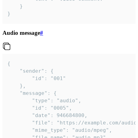
	}

}
Audio message
#
{

	"sender": {

		"id": "001"

	},

	"message": {

		"type": "audio",

		"id": "0005",

		"date": 946684800,

		"file": "https://example.com/audio.mp3",

		"mime_type": "audio/mpeg",

		"file_name": "audio.mp3",
