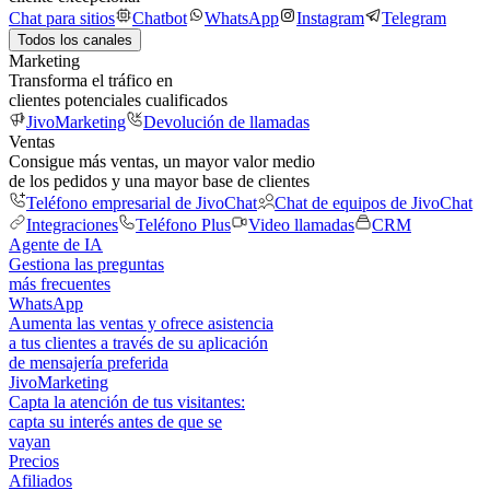
Chat para sitios
Chatbot
WhatsApp
Instagram
Telegram
Todos los canales
Marketing
Transforma el tráfico en
clientes potenciales cualificados
JivoMarketing
Devolución de llamadas
Ventas
Consigue más ventas, un mayor valor medio
de los pedidos y una mayor base de clientes
Teléfono empresarial de JivoChat
Chat de equipos de JivoChat
Integraciones
Teléfono Plus
Video llamadas
CRM
Agente de IA
Gestiona las preguntas
más frecuentes
WhatsApp
Aumenta las ventas y ofrece asistencia
a tus clientes a través de su aplicación
de mensajería preferida
JivoMarketing
Capta la atención de tus visitantes:
capta su interés antes de que se
vayan
Precios
Afiliados