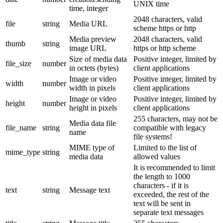
UNIX time
time, integer
2048 characters, valid
file
string
Media URL
scheme https or http
Media preview
2048 characters, valid
thumb
string
image URL
https or http scheme
Size of media data
Positive integer, limited by
file_size
number
in octets (bytes)
client applications
Image or video
Positive integer, limited by
width
number
width in pixels
client applications
Image or video
Positive integer, limited by
height
number
height in pixels
client applications
255 characters, may not be
Media data file
file_name
string
compatible with legacy
name
file systems!
MIME type of
Limited to the list of
mime_type
string
media data
allowed values
It is recommended to limit
the length to 1000
characters - if it is
text
string
Message text
exceeded, the rest of the
text will be sent in
separate text messages