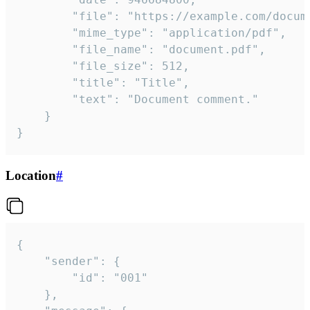
		"file": "https://example.com/document.pdf",

		"mime_type": "application/pdf",

		"file_name": "document.pdf",

		"file_size": 512,

		"title": "Title",

		"text": "Document comment."

	}

}
Location
#
{

	"sender": {

		"id": "001"

	},
