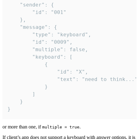
	"sender": {

		"id": "001"

	},

	"message": {

		"type": "keyboard",

		"id": "0009",

		"multiple": false,

		"keyboard": [

			{

				"id": "X",

				"text": "need to think..."

			}

		]

	}

}
or more than one, if
.
multiple = true
If client’s app does not support a keyboard with answer options, it is