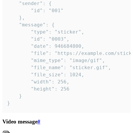
	"sender": {

		"id": "001"

	},

	"message": {

		"type": "sticker",

		"id": "0003",

		"date": 946684800,

		"file": "https://example.com/sticker.gif",

		"mime_type": "image/gif",

		"file_name": "sticker.gif",

		"file_size": 1024,

		"width": 256,

		"height": 256

	}

}
Video message
#