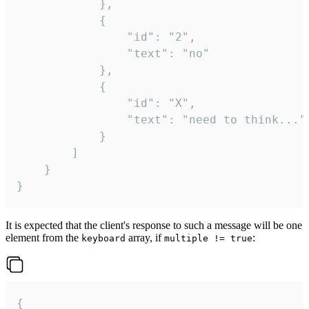
			},

			{

				"id": "2",

				"text": "no"

			},

			{

				"id": "X",

				"text": "need to think..."

			}

		]

	}

}
It is expected that the client's response to such a message will be one
element from the
array, if
:
keyboard
multiple != true
{
