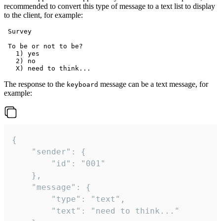
recommended to convert this type of message to a text list to display
to the client, for example:
 Survey

 To be or not to be?

   1) yes

   2) no

The response to the
message can be a text message, for
keyboard
example:
{

	"sender": {

		"id": "001"

	},

	"message": {

		"type": "text",

		"text": "need to think..."
