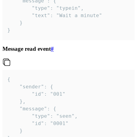
	"message": {

		"type": "typein",

		"text": "Wait a minute"

	}

}
Message read event
#
{

	"sender": {

		"id": "001"

	},

	"message": {

		"type": "seen",

		"id": "0001"

	}
