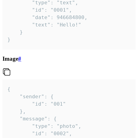
		"type": "text",

		"id": "0001",

		"date": 946684800,

		"text": "Hello!"

	}

}
Image
#
{

	"sender": {

		"id": "001"

	},

	"message": {

		"type": "photo",

		"id": "0002",
