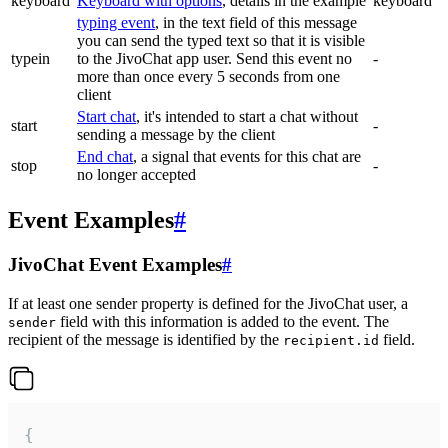
keyboard
Keyboard with options
, details in the example
keyboard
typing event
, in the text field of this message
you can send the typed text so that it is visible
typein
to the JivoChat app user. Send this event no
-
more than once every 5 seconds from one
client
Start chat
, it's intended to start a chat without
start
-
sending a message by the client
End chat
, a signal that events for this chat are
stop
-
no longer accepted
Event Examples
#
JivoChat Event Examples
#
If at least one sender property is defined for the JivoChat user, a
field with this information is added to the event. The
sender
recipient of the message is identified by the
field.
recipient.id
{
