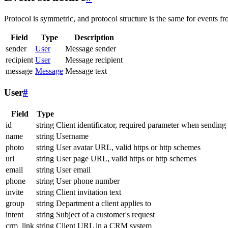
Protocol is symmetric, and protocol structure is the same for events fr
Field
Type
Description
sender
User
Message sender
recipient
User
Message recipient
message
Message
Message text
User
#
Field
Type
id
string
Client identificator, required parameter when sending
name
string
Username
photo
string
User avatar URL, valid https or http schemes
url
string
User page URL, valid https or http schemes
email
string
User email
phone
string
User phone number
invite
string
Client invitation text
group
string
Department a client applies to
intent
string
Subject of a customer's request
crm_link
string
Client URL in a CRM system