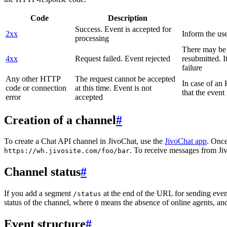
Code
Description
Success. Event is accepted for
2xx
Inform the use
processing
There may be a
4xx
Request failed. Event rejected
resubmitted. I
failure
Any other HTTP
The request cannot be accepted
In case of a
code or connection
at this time. Event is not
that the event
error
accepted
Creation of a channel
#
To create a Chat API channel in JivoChat, use the
JivoChat app
. Once
. To receive messages from Jiv
https://wh.jivosite.com/foo/bar
Channel status
#
If you add a segment
at the end of the URL for sending even
/status
status of the channel, where
means the absence of online agents, a
0
Event structure
#