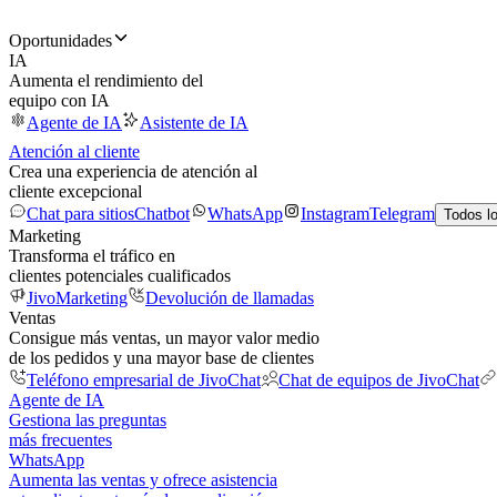
Oportunidades
IA
Aumenta el rendimiento del
equipo con IA
Agente de IA
Asistente de IA
Atención al cliente
Crea una experiencia de atención al
cliente excepcional
Chat para sitios
Chatbot
WhatsApp
Instagram
Telegram
Todos l
Marketing
Transforma el tráfico en
clientes potenciales cualificados
JivoMarketing
Devolución de llamadas
Ventas
Consigue más ventas, un mayor valor medio
de los pedidos y una mayor base de clientes
Teléfono empresarial de JivoChat
Chat de equipos de JivoChat
Agente de IA
Gestiona las preguntas
más frecuentes
WhatsApp
Aumenta las ventas y ofrece asistencia