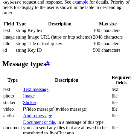
request and response. See
example
for details. Priority of
keyboard
fields for display to the user is shown in the table in descending
order.
Field
Type
Description
Max size
text
string
Key text
100 characters
image
string
Image URL (https or http scheme)
2048 characters
title
string
Title or tooltip key
100 characters
id
string
Key ID
500 characters
Message types
#
Required
Type
Description
fields
text
Text message
text
photo
Image
file
sticker
Sticker
file
video
[Video message](#video message)
file
audio
Audio message
file
Document or file
, in a message of this type,
document
you can send any files that are allowed to be
file
transferred to JivoChat app