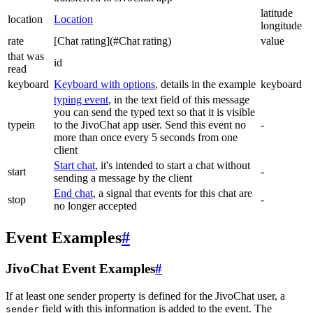
latitude
location
Location
longitude
rate
[Chat rating](#Chat rating)
value
that was
id
read
keyboard
Keyboard with options
, details in the example
keyboard
typing event
, in the text field of this message
you can send the typed text so that it is visible
typein
to the JivoChat app user. Send this event no
-
more than once every 5 seconds from one
client
Start chat
, it's intended to start a chat without
start
-
sending a message by the client
End chat
, a signal that events for this chat are
stop
-
no longer accepted
Event Examples
#
JivoChat Event Examples
#
If at least one sender property is defined for the JivoChat user, a
field with this information is added to the event. The
sender