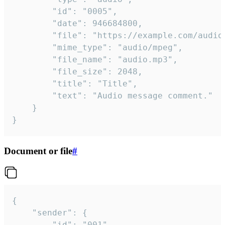
		"id": "0005",

		"date": 946684800,

		"file": "https://example.com/audio.mp3",

		"mime_type": "audio/mpeg",

		"file_name": "audio.mp3",

		"file_size": 2048,

		"title": "Title",

		"text": "Audio message comment."

	}

}
Document or file
#
{

	"sender": {

		"id": "001"
