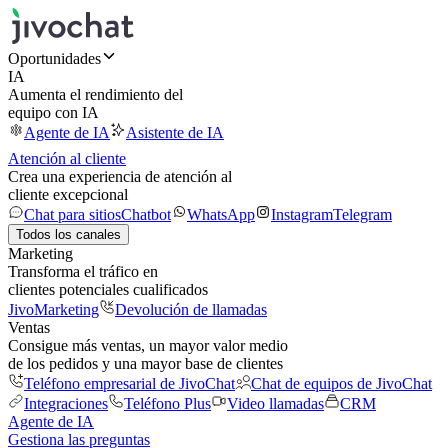
Oportunidades
IA
Aumenta el rendimiento del
equipo con IA
Agente de IA
Asistente de IA
Atención al cliente
Crea una experiencia de atención al
cliente excepcional
Chat para sitios
Chatbot
WhatsApp
Instagram
Telegram
Todos los canales
Marketing
Transforma el tráfico en
clientes potenciales cualificados
JivoMarketing
Devolución de llamadas
Ventas
Consigue más ventas, un mayor valor medio
de los pedidos y una mayor base de clientes
Teléfono empresarial de JivoChat
Chat de equipos de JivoChat
Integraciones
Teléfono Plus
Video llamadas
CRM
Agente de IA
Gestiona las preguntas