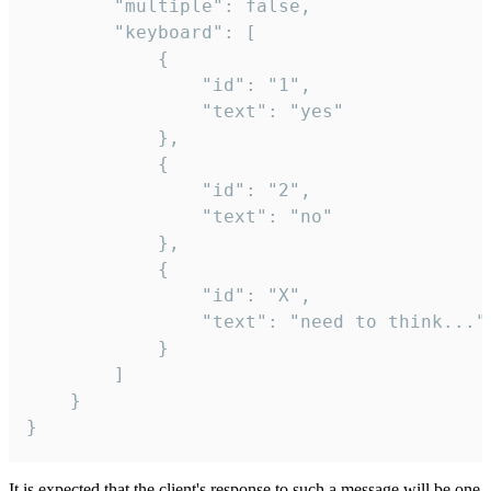
		"multiple": false,

		"keyboard": [

			{

				"id": "1",

				"text": "yes"

			},

			{

				"id": "2",

				"text": "no"

			},

			{

				"id": "X",

				"text": "need to think..."

			}

		]

	}

}
It is expected that the client's response to such a message will be one