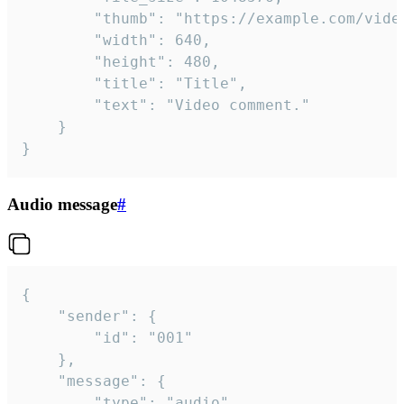
		"thumb": "https://example.com/video_thumb.png",

		"width": 640,

		"height": 480,

		"title": "Title",

		"text": "Video comment."

	}

}
Audio message
#
{

	"sender": {

		"id": "001"

	},

	"message": {

		"type": "audio",
