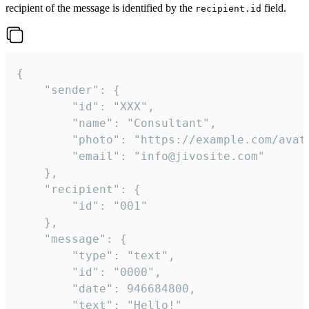
recipient of the message is identified by the
field.
recipient.id
{

	"sender": {

		"id": "XXX",

		"name": "Consultant",

		"photo": "https://example.com/avatar.png",

		"email": "info@jivosite.com"

	},

	"recipient": {

		"id": "001"

	},

	"message": {

		"type": "text",

		"id": "0000",

		"date": 946684800,

		"text": "Hello!"
