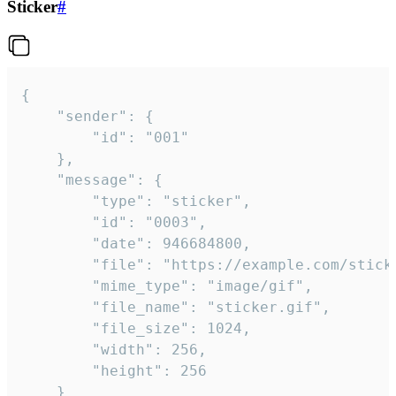
Sticker
#
{

	"sender": {

		"id": "001"

	},

	"message": {

		"type": "sticker",

		"id": "0003",

		"date": 946684800,

		"file": "https://example.com/sticker.gif",

		"mime_type": "image/gif",

		"file_name": "sticker.gif",

		"file_size": 1024,

		"width": 256,

		"height": 256

	}
