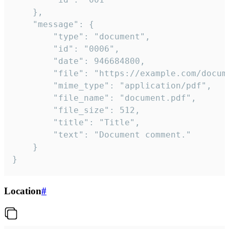
	},

	"message": {

		"type": "document",

		"id": "0006",

		"date": 946684800,

		"file": "https://example.com/document.pdf",

		"mime_type": "application/pdf",

		"file_name": "document.pdf",

		"file_size": 512,

		"title": "Title",

		"text": "Document comment."

	}

}
Location
#