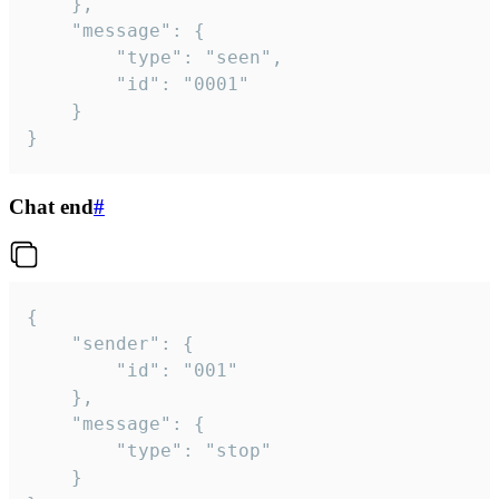
	},

	"message": {

		"type": "seen",

		"id": "0001"

	}

}
Chat end
#
{

	"sender": {

		"id": "001"

	},

	"message": {

		"type": "stop"

	}
