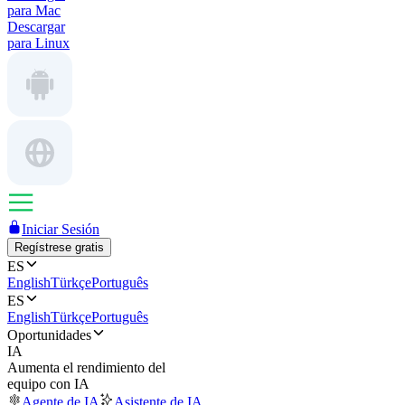
para Mac
Descargar
para Linux
Iniciar Sesión
Regístrese gratis
ES
English
Türkçe
Português
ES
English
Türkçe
Português
Oportunidades
IA
Aumenta el rendimiento del
equipo con IA
Agente de IA
Asistente de IA