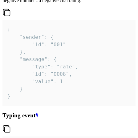
negative number - a negative chat rating.
{

	"sender": {

		"id": "001"

	},

	"message": {

		"type": "rate",

		"id": "0008",

		"value": 1

	}

}
Typing event
#