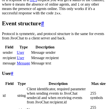
where
means the absence of online agents, and
or any other
0
1
means the presence of agents online. This only works if it's a
successful response with the code
.
2xx
Event structure
#
Protocol is symmetric, and protocol structure is the same for events
from JivoChat to a client server and back.
Field
Type
Description
sender
User
Message sender
recipient
User
Message recipient
message
Message
Message text
User
#
Field
Type
Description
Max size
Client identificator, required parameter
when sending events to JivoChat
255
id
string
sender.id and when receiving events
symbols
from JivoChat recipient.id
255