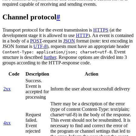
required capable of receiving and sending events.
Channel protocol
#
Transport protocol for the event transmission is
HTTPS
(at the
development stage it is allowed to use
HTTP
). An event is contained
in a body of a
POST
-request in
JSON
format (note: text encoding in
JSON format is
UTF-8
), requests must have an appropriate header
. Event
Content-Type: application/json; charset=utf-8
structure is described
further
. Response options are divided into 3
groups according to the HTTP-response code.
Code
Description
Action
Success.
Event is
2xx
Inform the user about successfull delivery
accepted for
processing
There may be a description of the error
(type of content Content-Type: text/plain;
Request
charset=utf-8) in the body of the response.
failed.
This event should not be resubmitted. It is
4xx
Event
necessary to find and correct the error of
rejected
the program or channel settings that led to