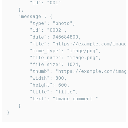
		"id": "001"

	},

	"message": {

		"type": "photo",

		"id": "0002",

		"date": 946684800,

		"file": "https://example.com/image.png",

		"mime_type": "image/png",

		"file_name": "image.png",

		"file_size": 1024,

		"thumb": "https://example.com/image_thumb.png",

		"width": 800,

		"height": 600,

		"title": "Title",

		"text": "Image comment."

	}

}