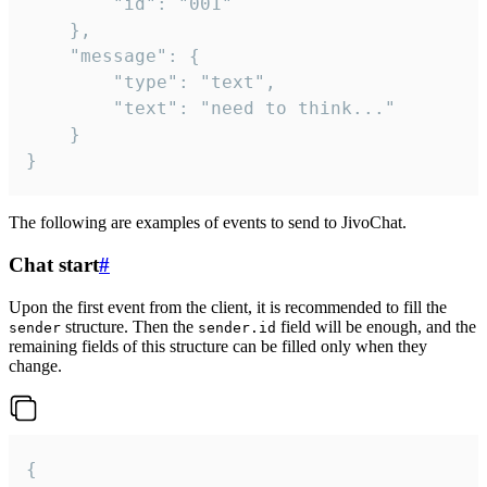
		"id": "001"

	},

	"message": {

		"type": "text",

		"text": "need to think..."

	}

}
The following are examples of events to send to JivoChat.
Chat start
#
Upon the first event from the client, it is recommended to fill the
structure. Then the
field will be enough, and the
sender
sender.id
remaining fields of this structure can be filled only when they
change.
{
