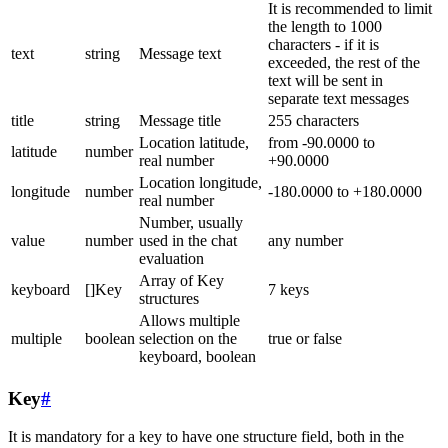
It is recommended to limit
the length to 1000
characters - if it is
text
string
Message text
exceeded, the rest of the
text will be sent in
separate text messages
title
string
Message title
255 characters
Location latitude,
from -90.0000 to
latitude
number
real number
+90.0000
Location longitude,
longitude
number
-180.0000 to +180.0000
real number
Number, usually
value
number
used in the chat
any number
evaluation
Array of Key
keyboard
[]Key
7 keys
structures
Allows multiple
multiple
boolean
selection on the
true or false
keyboard, boolean
Key
#
It is mandatory for a key to have one structure field, both in the