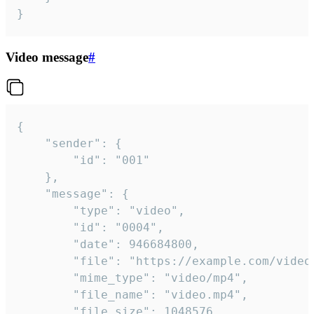
}
Video message
#
{

	"sender": {

		"id": "001"

	},

	"message": {

		"type": "video",

		"id": "0004",

		"date": 946684800,

		"file": "https://example.com/video.mp4",

		"mime_type": "video/mp4",

		"file_name": "video.mp4",

		"file_size": 1048576,
