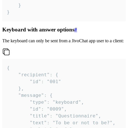
	}

}
Keyboard with answer options
#
The keyboard can only be sent from a JivoChat app user to a client:
{

	"recipient": {

		"id": "001"

	},

	"message": {

		"type": "keyboard",

		"id": "0009",

		"title": "Questionnaire",

		"text": "To be or not to be?",
