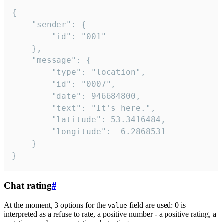
{

	"sender": {

		"id": "001"

	},

	"message": {

		"type": "location",

		"id": "0007",

		"date": 946684800,

		"text": "It's here.",

		"latitude": 53.3416484,

		"longitude": -6.2868531

	}

}
Chat rating
#
At the moment, 3 options for the
field are used: 0 is
value
interpreted as a refuse to rate, a positive number - a positive rating, a