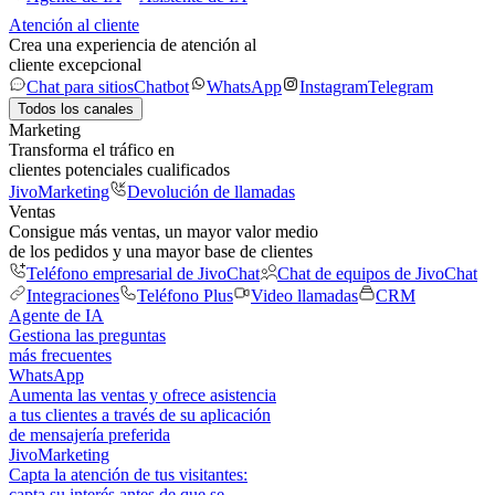
Atención al cliente
Crea una experiencia de atención al
cliente excepcional
Chat para sitios
Chatbot
WhatsApp
Instagram
Telegram
Todos los canales
Marketing
Transforma el tráfico en
clientes potenciales cualificados
JivoMarketing
Devolución de llamadas
Ventas
Consigue más ventas, un mayor valor medio
de los pedidos y una mayor base de clientes
Teléfono empresarial de JivoChat
Chat de equipos de JivoChat
Integraciones
Teléfono Plus
Video llamadas
CRM
Agente de IA
Gestiona las preguntas
más frecuentes
WhatsApp
Aumenta las ventas y ofrece asistencia
a tus clientes a través de su aplicación
de mensajería preferida
JivoMarketing
Capta la atención de tus visitantes:
capta su interés antes de que se