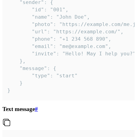
	"sender": {

		"id": "001",

		"name": "John Doe",

		"photo": "https://example.com/me.jpg",

		"url": "https://example.com/",

		"phone": "+1 234 568 890",

		"email": "me@example.com",

		"invite": "Hello! May I help you?"

	},

	"message": {

		"type": "start"

	}

}
Text message
#