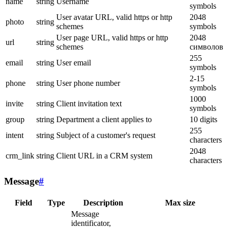
name
string
Username
symbols
User avatar URL, valid https or http
2048
photo
string
schemes
symbols
User page URL, valid https or http
2048
url
string
schemes
символов
255
email
string
User email
symbols
2-15
phone
string
User phone number
symbols
1000
invite
string
Client invitation text
symbols
group
string
Department a client applies to
10 digits
255
intent
string
Subject of a customer's request
characters
2048
crm_link
string
Client URL in a CRM system
characters
Message
#
Field
Type
Description
Max size
Message
identificator,