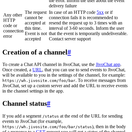
the error. Inform the user about the event
delivery failure
The request
In case of an HTTP code
5xx
or if
Any other
cannot be
connection fails it is recommended to
HTTP
accepted at
resend the request up to 3 times with an
code or
this time.
interval of 3-60 seconds. Inform the user
connection
Event is not
that the event is temporarily undeliverable.
error
accepted
Contact server support
Creation of a channel
#
To create a Chat API channel in JivoChat, use the
JivoChat app
.
Once created, a
URL
, that you can use to send events to JivoChat,
will be available to you in the settings of the channel, for example:
. To receive messages from
https://wh.jivosite.com/foo/bar
JivoChat, set up a custom server and add the URL to receive events
in the channel settings in the app.
Channel status
#
If you add a segment
at the end of the URL for sending
/status
events to JivoChat (for example,
), then in the body
https://wh.jivosite.com/foo/bar/status
of a response to a
GET
-request you will get a status of the channel,