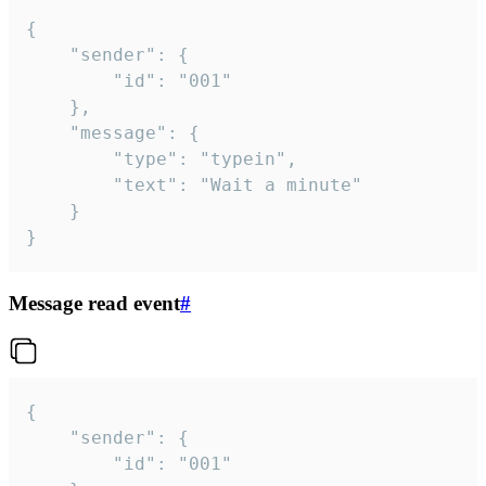
{

	"sender": {

		"id": "001"

	},

	"message": {

		"type": "typein",

		"text": "Wait a minute"

	}

}
Message read event
#
{

	"sender": {

		"id": "001"
