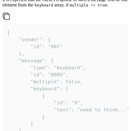
element from the
array, if
:
keyboard
multiple != true
{

	"sender": {

		"id": "001"

	},

	"message": {

		"type": "keyboard",

		"id": "0009",

		"multiple": false,

		"keyboard": [

			{

				"id": "X",

				"text": "need to think..."

			}

		]

	}
