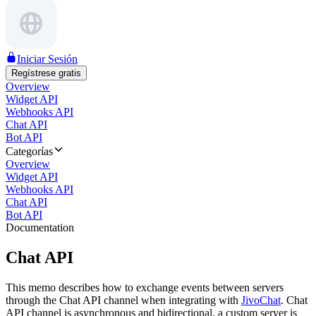
Iniciar Sesión
Regístrese gratis
Overview
Widget API
Webhooks API
Chat API
Bot API
Categorías
Overview
Widget API
Webhooks API
Chat API
Bot API
Documentation
Chat API
This memo describes how to exchange events between servers
through the Chat API channel when integrating with
JivoChat
. Chat
API channel is asynchronous and bidirectional, a custom server is