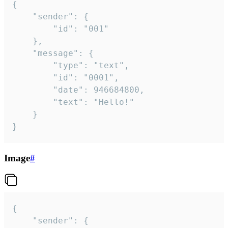
{

	"sender": {

		"id": "001"

	},

	"message": {

		"type": "text",

		"id": "0001",

		"date": 946684800,

		"text": "Hello!"

	}

}
Image
#
{

	"sender": {
