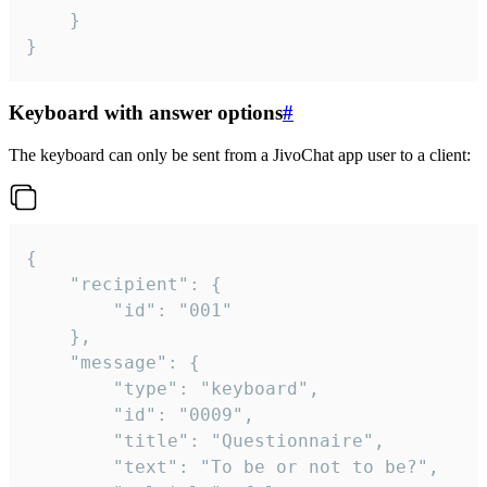
	}

}
Keyboard with answer options
#
The keyboard can only be sent from a JivoChat app user to a client:
{

	"recipient": {

		"id": "001"

	},

	"message": {

		"type": "keyboard",

		"id": "0009",

		"title": "Questionnaire",

		"text": "To be or not to be?",
