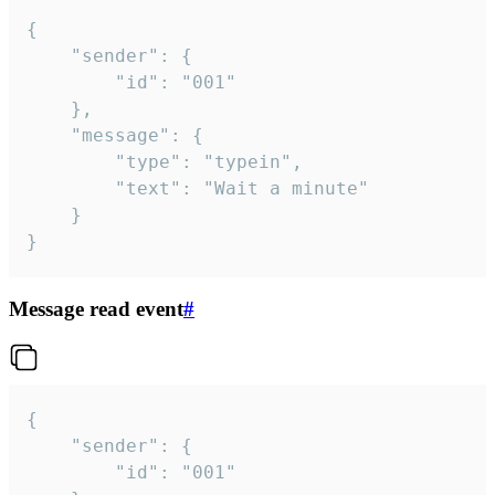
{

	"sender": {

		"id": "001"

	},

	"message": {

		"type": "typein",

		"text": "Wait a minute"

	}

}
Message read event
#
{

	"sender": {

		"id": "001"
