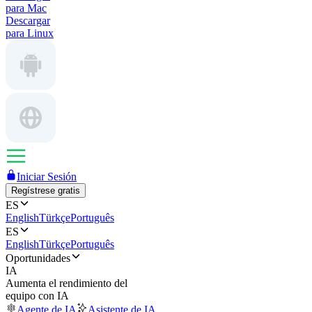
para Mac
Descargar
para Linux
Iniciar Sesión
Regístrese gratis
ES
English
Türkçe
Português
ES
English
Türkçe
Português
Oportunidades
IA
Aumenta el rendimiento del
equipo con IA
Agente de IA
Asistente de IA