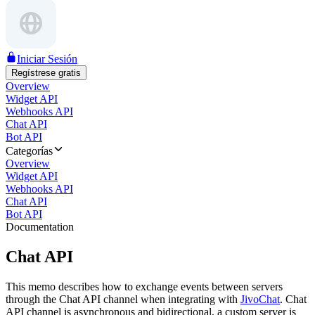
Iniciar Sesión
Regístrese gratis
Overview
Widget API
Webhooks API
Chat API
Bot API
Categorías
Overview
Widget API
Webhooks API
Chat API
Bot API
Documentation
Chat API
This memo describes how to exchange events between servers
through the Chat API channel when integrating with
JivoChat
. Chat
API channel is asynchronous and bidirectional, a custom server is