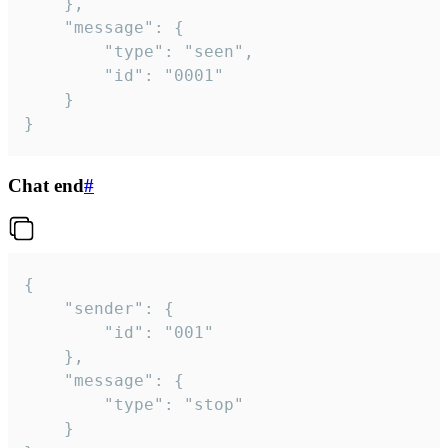
	},

	"message": {

		"type": "seen",

		"id": "0001"

	}

}
Chat end
#
{

	"sender": {

		"id": "001"

	},

	"message": {

		"type": "stop"

	}
