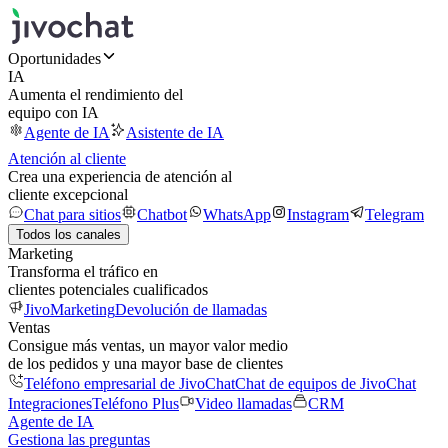
Oportunidades
IA
Aumenta el rendimiento del
equipo con IA
Agente de IA
Asistente de IA
Atención al cliente
Crea una experiencia de atención al
cliente excepcional
Chat para sitios
Chatbot
WhatsApp
Instagram
Telegram
Todos los canales
Marketing
Transforma el tráfico en
clientes potenciales cualificados
JivoMarketing
Devolución de llamadas
Ventas
Consigue más ventas, un mayor valor medio
de los pedidos y una mayor base de clientes
Teléfono empresarial de JivoChat
Chat de equipos de JivoChat
Integraciones
Teléfono Plus
Video llamadas
CRM
Agente de IA
Gestiona las preguntas