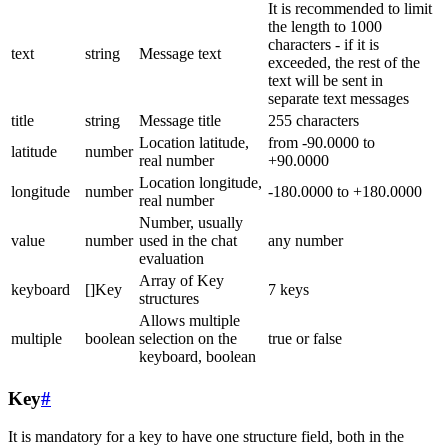
It is recommended to limit
the length to 1000
characters - if it is
text
string
Message text
exceeded, the rest of the
text will be sent in
separate text messages
title
string
Message title
255 characters
Location latitude,
from -90.0000 to
latitude
number
real number
+90.0000
Location longitude,
longitude
number
-180.0000 to +180.0000
real number
Number, usually
value
number
used in the chat
any number
evaluation
Array of Key
keyboard
[]Key
7 keys
structures
Allows multiple
multiple
boolean
selection on the
true or false
keyboard, boolean
Key
#
It is mandatory for a key to have one structure field, both in the