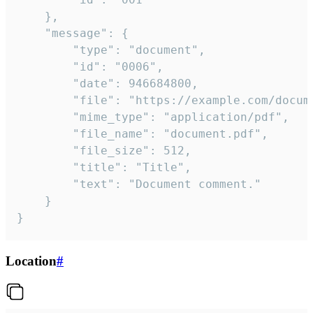
	},

	"message": {

		"type": "document",

		"id": "0006",

		"date": 946684800,

		"file": "https://example.com/document.pdf",

		"mime_type": "application/pdf",

		"file_name": "document.pdf",

		"file_size": 512,

		"title": "Title",

		"text": "Document comment."

	}

}
Location
#