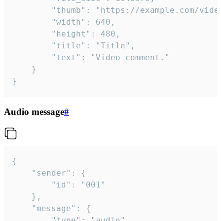
		"thumb": "https://example.com/video_thumb.png",

		"width": 640,

		"height": 480,

		"title": "Title",

		"text": "Video comment."

	}

}
Audio message
#
{

	"sender": {

		"id": "001"

	},

	"message": {

		"type": "audio",
