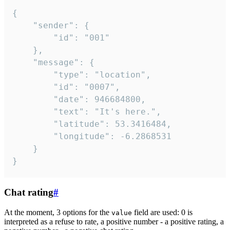
{

	"sender": {

		"id": "001"

	},

	"message": {

		"type": "location",

		"id": "0007",

		"date": 946684800,

		"text": "It's here.",

		"latitude": 53.3416484,

		"longitude": -6.2868531

	}

}
Chat rating
#
At the moment, 3 options for the
field are used: 0 is
value
interpreted as a refuse to rate, a positive number - a positive rating, a