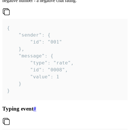
negative number - a negative chat rating.
{

	"sender": {

		"id": "001"

	},

	"message": {

		"type": "rate",

		"id": "0008",

		"value": 1

	}

}
Typing event
#