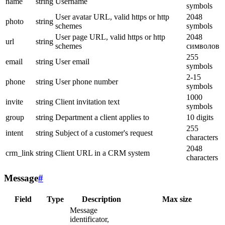
name
string
Username
symbols
User avatar URL, valid https or http
2048
photo
string
schemes
symbols
User page URL, valid https or http
2048
url
string
schemes
символов
255
email
string
User email
symbols
2-15
phone
string
User phone number
symbols
1000
invite
string
Client invitation text
symbols
group
string
Department a client applies to
10 digits
255
intent
string
Subject of a customer's request
characters
2048
crm_link
string
Client URL in a CRM system
characters
Message
#
Field
Type
Description
Max size
Message
identificator,