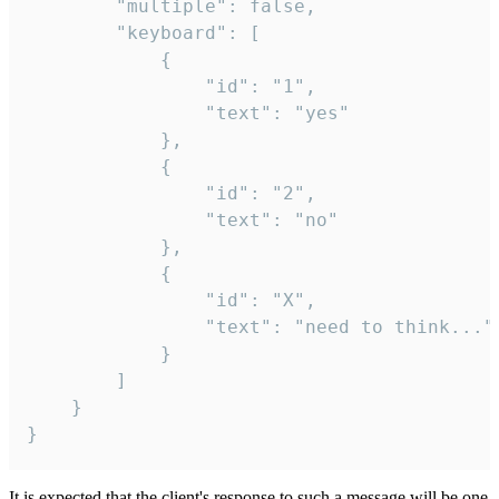
		"multiple": false,

		"keyboard": [

			{

				"id": "1",

				"text": "yes"

			},

			{

				"id": "2",

				"text": "no"

			},

			{

				"id": "X",

				"text": "need to think..."

			}

		]

	}

}
It is expected that the client's response to such a message will be one