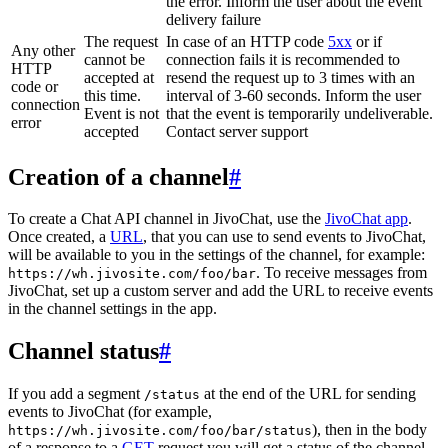
the error. Inform the user about the event
delivery failure
The request
In case of an HTTP code
5xx
or if
Any other
cannot be
connection fails it is recommended to
HTTP
accepted at
resend the request up to 3 times with an
code or
this time.
interval of 3-60 seconds. Inform the user
connection
Event is not
that the event is temporarily undeliverable.
error
accepted
Contact server support
Creation of a channel
#
To create a Chat API channel in JivoChat, use the
JivoChat app
.
Once created, a
URL
, that you can use to send events to JivoChat,
will be available to you in the settings of the channel, for example:
. To receive messages from
https://wh.jivosite.com/foo/bar
JivoChat, set up a custom server and add the URL to receive events
in the channel settings in the app.
Channel status
#
If you add a segment
at the end of the URL for sending
/status
events to JivoChat (for example,
), then in the body
https://wh.jivosite.com/foo/bar/status
of a response to a
GET
-request you will get a status of the channel,