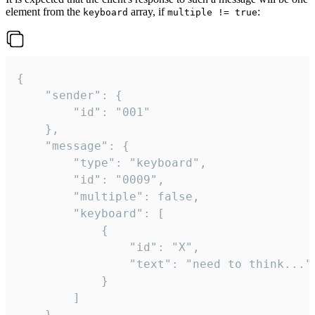
element from the
array, if
:
keyboard
multiple != true
{

	"sender": {

		"id": "001"

	},

	"message": {

		"type": "keyboard",

		"id": "0009",

		"multiple": false,

		"keyboard": [

			{

				"id": "X",

				"text": "need to think..."

			}

		]

	}
