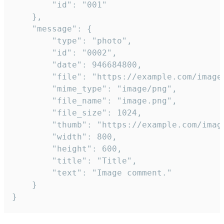
		"id": "001"

	},

	"message": {

		"type": "photo",

		"id": "0002",

		"date": 946684800,

		"file": "https://example.com/image.png",

		"mime_type": "image/png",

		"file_name": "image.png",

		"file_size": 1024,

		"thumb": "https://example.com/image_thumb.png",

		"width": 800,

		"height": 600,

		"title": "Title",

		"text": "Image comment."

	}

}