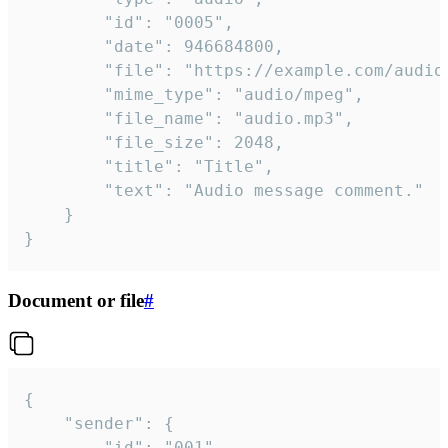
		"id": "0005",

		"date": 946684800,

		"file": "https://example.com/audio.mp3",

		"mime_type": "audio/mpeg",

		"file_name": "audio.mp3",

		"file_size": 2048,

		"title": "Title",

		"text": "Audio message comment."

	}

}
Document or file
#
{

	"sender": {

		"id": "001"
