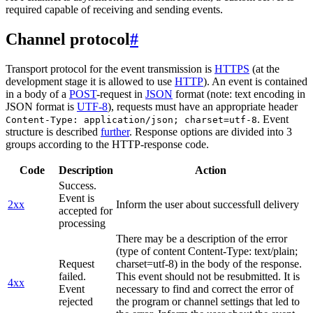
required capable of receiving and sending events.
Channel protocol
#
Transport protocol for the event transmission is
HTTPS
(at the
development stage it is allowed to use
HTTP
). An event is contained
in a body of a
POST
-request in
JSON
format (note: text encoding in
JSON format is
UTF-8
), requests must have an appropriate header
. Event
Content-Type: application/json; charset=utf-8
structure is described
further
. Response options are divided into 3
groups according to the HTTP-response code.
Code
Description
Action
Success.
Event is
2xx
Inform the user about successfull delivery
accepted for
processing
There may be a description of the error
(type of content Content-Type: text/plain;
Request
charset=utf-8) in the body of the response.
failed.
This event should not be resubmitted. It is
4xx
Event
necessary to find and correct the error of
rejected
the program or channel settings that led to