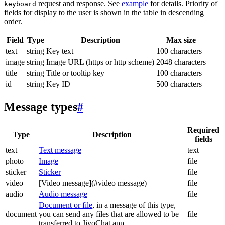
request and response. See
example
for details. Priority of
keyboard
fields for display to the user is shown in the table in descending
order.
Field
Type
Description
Max size
text
string
Key text
100 characters
image
string
Image URL (https or http scheme)
2048 characters
title
string
Title or tooltip key
100 characters
id
string
Key ID
500 characters
Message types
#
Required
Type
Description
fields
text
Text message
text
photo
Image
file
sticker
Sticker
file
video
[Video message](#video message)
file
audio
Audio message
file
Document or file
, in a message of this type,
document
you can send any files that are allowed to be
file
transferred to JivoChat app