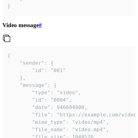
}
Video message
#
{

	"sender": {

		"id": "001"

	},

	"message": {

		"type": "video",

		"id": "0004",

		"date": 946684800,

		"file": "https://example.com/video.mp4",

		"mime_type": "video/mp4",

		"file_name": "video.mp4",

		"file_size": 1048576,
