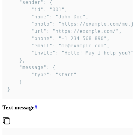
	"sender": {

		"id": "001",

		"name": "John Doe",

		"photo": "https://example.com/me.jpg",

		"url": "https://example.com/",

		"phone": "+1 234 568 890",

		"email": "me@example.com",

		"invite": "Hello! May I help you?"

	},

	"message": {

		"type": "start"

	}

}
Text message
#