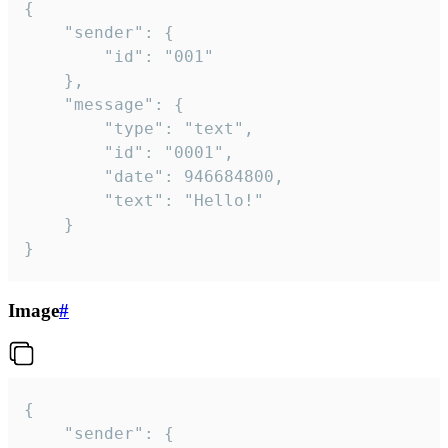
{

	"sender": {

		"id": "001"

	},

	"message": {

		"type": "text",

		"id": "0001",

		"date": 946684800,

		"text": "Hello!"

	}

}
Image
#
{

	"sender": {
