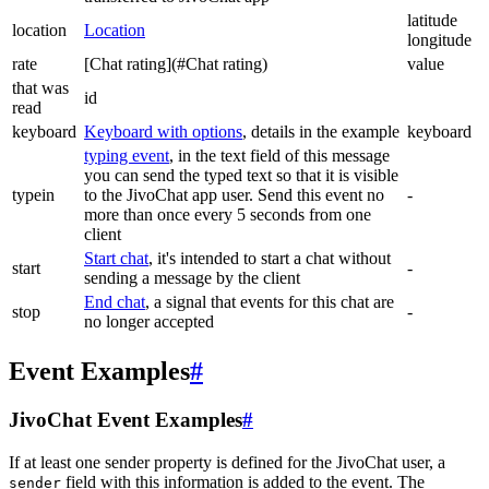
latitude
location
Location
longitude
rate
[Chat rating](#Chat rating)
value
that was
id
read
keyboard
Keyboard with options
, details in the example
keyboard
typing event
, in the text field of this message
you can send the typed text so that it is visible
typein
to the JivoChat app user. Send this event no
-
more than once every 5 seconds from one
client
Start chat
, it's intended to start a chat without
start
-
sending a message by the client
End chat
, a signal that events for this chat are
stop
-
no longer accepted
Event Examples
#
JivoChat Event Examples
#
If at least one sender property is defined for the JivoChat user, a
field with this information is added to the event. The
sender