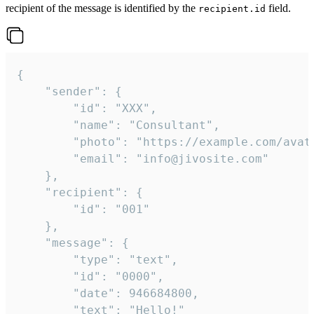
recipient of the message is identified by the
field.
recipient.id
{

	"sender": {

		"id": "XXX",

		"name": "Consultant",

		"photo": "https://example.com/avatar.png",

		"email": "info@jivosite.com"

	},

	"recipient": {

		"id": "001"

	},

	"message": {

		"type": "text",

		"id": "0000",

		"date": 946684800,

		"text": "Hello!"
