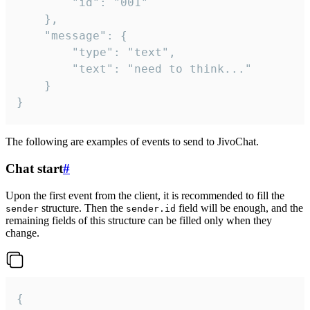
		"id": "001"

	},

	"message": {

		"type": "text",

		"text": "need to think..."

	}

}
The following are examples of events to send to JivoChat.
Chat start
#
Upon the first event from the client, it is recommended to fill the
structure. Then the
field will be enough, and the
sender
sender.id
remaining fields of this structure can be filled only when they
change.
{
