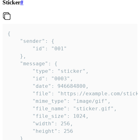
Sticker
#
{

	"sender": {

		"id": "001"

	},

	"message": {

		"type": "sticker",

		"id": "0003",

		"date": 946684800,

		"file": "https://example.com/sticker.gif",

		"mime_type": "image/gif",

		"file_name": "sticker.gif",

		"file_size": 1024,

		"width": 256,

		"height": 256

	}
