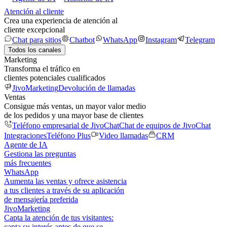
Atención al cliente
Crea una experiencia de atención al
cliente excepcional
Chat para sitios
Chatbot
WhatsApp
Instagram
Telegram
Todos los canales
Marketing
Transforma el tráfico en
clientes potenciales cualificados
JivoMarketing
Devolución de llamadas
Ventas
Consigue más ventas, un mayor valor medio
de los pedidos y una mayor base de clientes
Teléfono empresarial de JivoChat
Chat de equipos de JivoChat
Integraciones
Teléfono Plus
Video llamadas
CRM
Agente de IA
Gestiona las preguntas
más frecuentes
WhatsApp
Aumenta las ventas y ofrece asistencia
a tus clientes a través de su aplicación
de mensajería preferida
JivoMarketing
Capta la atención de tus visitantes:
capta su interés antes de que se