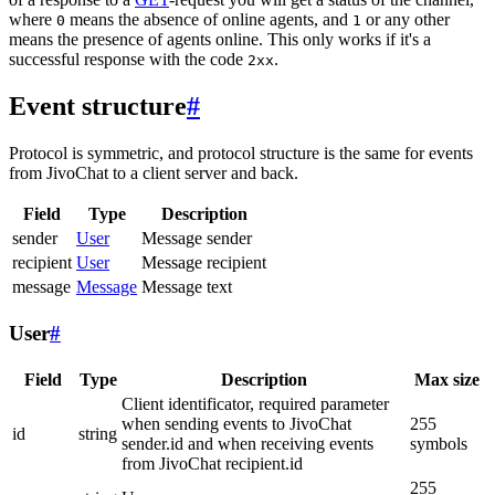
where
means the absence of online agents, and
or any other
0
1
means the presence of agents online. This only works if it's a
successful response with the code
.
2xx
Event structure
#
Protocol is symmetric, and protocol structure is the same for events
from JivoChat to a client server and back.
Field
Type
Description
sender
User
Message sender
recipient
User
Message recipient
message
Message
Message text
User
#
Field
Type
Description
Max size
Client identificator, required parameter
when sending events to JivoChat
255
id
string
sender.id and when receiving events
symbols
from JivoChat recipient.id
255