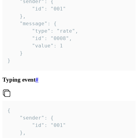
	"sender": {

		"id": "001"

	},

	"message": {

		"type": "rate",

		"id": "0008",

		"value": 1

	}

}
Typing event
#
{

	"sender": {

		"id": "001"

	},
