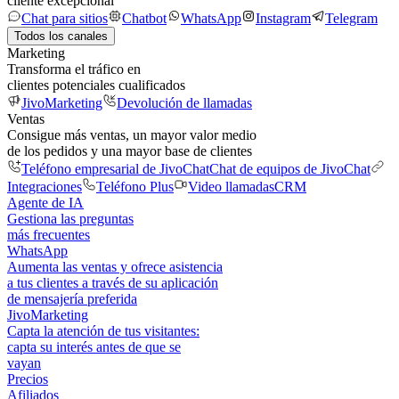
cliente excepcional
Chat para sitios
Chatbot
WhatsApp
Instagram
Telegram
Todos los canales
Marketing
Transforma el tráfico en
clientes potenciales cualificados
JivoMarketing
Devolución de llamadas
Ventas
Consigue más ventas, un mayor valor medio
de los pedidos y una mayor base de clientes
Teléfono empresarial de JivoChat
Chat de equipos de JivoChat
Integraciones
Teléfono Plus
Video llamadas
CRM
Agente de IA
Gestiona las preguntas
más frecuentes
WhatsApp
Aumenta las ventas y ofrece asistencia
a tus clientes a través de su aplicación
de mensajería preferida
JivoMarketing
Capta la atención de tus visitantes:
capta su interés antes de que se
vayan
Precios
Afiliados