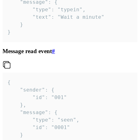
	"message": {

		"type": "typein",

		"text": "Wait a minute"

	}

}
Message read event
#
{

	"sender": {

		"id": "001"

	},

	"message": {

		"type": "seen",

		"id": "0001"

	}
