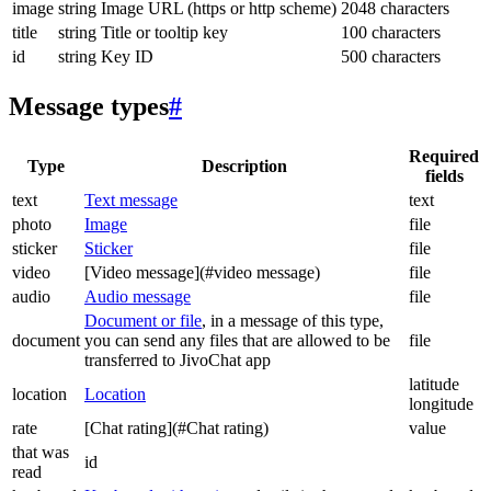
image
string
Image URL (https or http scheme)
2048 characters
title
string
Title or tooltip key
100 characters
id
string
Key ID
500 characters
Message types
#
Required
Type
Description
fields
text
Text message
text
photo
Image
file
sticker
Sticker
file
video
[Video message](#video message)
file
audio
Audio message
file
Document or file
, in a message of this type,
document
you can send any files that are allowed to be
file
transferred to JivoChat app
latitude
location
Location
longitude
rate
[Chat rating](#Chat rating)
value
that was
id
read