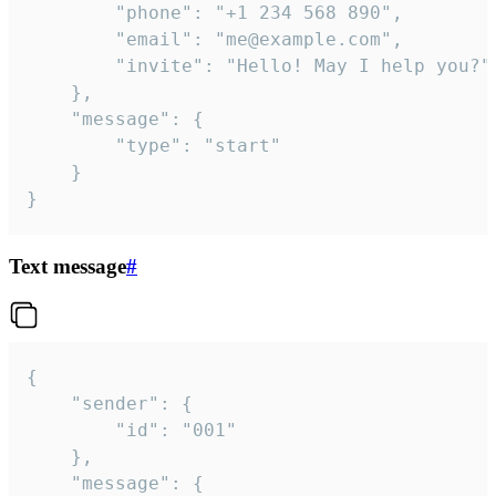
		"phone": "+1 234 568 890",

		"email": "me@example.com",

		"invite": "Hello! May I help you?"

	},

	"message": {

		"type": "start"

	}

}
Text message
#
{

	"sender": {

		"id": "001"

	},

	"message": {
