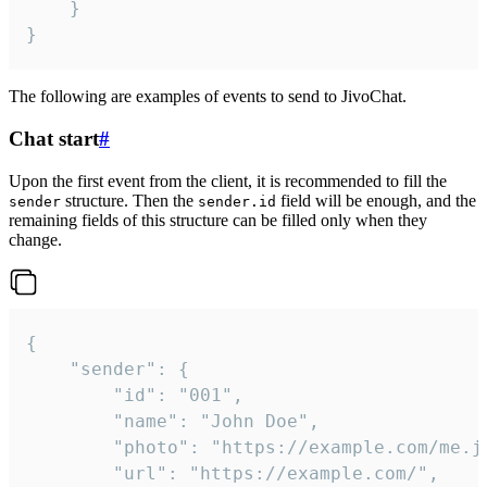
	}

}
The following are examples of events to send to JivoChat.
Chat start
#
Upon the first event from the client, it is recommended to fill the
structure. Then the
field will be enough, and the
sender
sender.id
remaining fields of this structure can be filled only when they
change.
{

	"sender": {

		"id": "001",

		"name": "John Doe",

		"photo": "https://example.com/me.jpg",

		"url": "https://example.com/",
