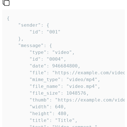
{

	"sender": {

		"id": "001"

	},

	"message": {

		"type": "video",

		"id": "0004",

		"date": 946684800,

		"file": "https://example.com/video.mp4",

		"mime_type": "video/mp4",

		"file_name": "video.mp4",

		"file_size": 1048576,

		"thumb": "https://example.com/video_thumb.png",

		"width": 640,

		"height": 480,

		"title": "Title",
