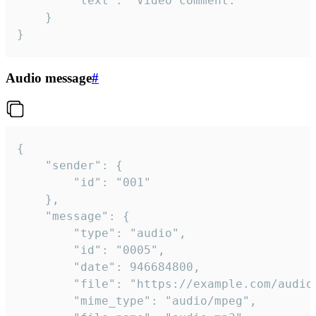
		"text": "Video comment."

	}

}
Audio message
#
{

	"sender": {

		"id": "001"

	},

	"message": {

		"type": "audio",

		"id": "0005",

		"date": 946684800,

		"file": "https://example.com/audio.mp3",

		"mime_type": "audio/mpeg",
