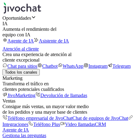
Oportunidades
IA
Aumenta el rendimiento del
equipo con IA
Agente de IA
Asistente de IA
Atención al cliente
Crea una experiencia de atención al
cliente excepcional
Chat para sitios
Chatbot
WhatsApp
Instagram
Telegram
Todos los canales
Marketing
Transforma el tráfico en
clientes potenciales cualificados
JivoMarketing
Devolución de llamadas
Ventas
Consigue más ventas, un mayor valor medio
de los pedidos y una mayor base de clientes
Teléfono empresarial de JivoChat
Chat de equipos de JivoChat
Integraciones
Teléfono Plus
Video llamadas
CRM
Agente de IA
Gestiona las preguntas