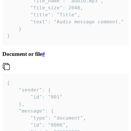
		"file_name": "audio.mp3",

		"file_size": 2048,

		"title": "Title",

		"text": "Audio message comment."

	}

}
Document or file
#
{

	"sender": {

		"id": "001"

	},

	"message": {

		"type": "document",

		"id": "0006",
