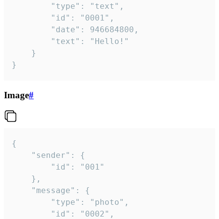
		"type": "text",

		"id": "0001",

		"date": 946684800,

		"text": "Hello!"

	}

}
Image
#
{

	"sender": {

		"id": "001"

	},

	"message": {

		"type": "photo",

		"id": "0002",
