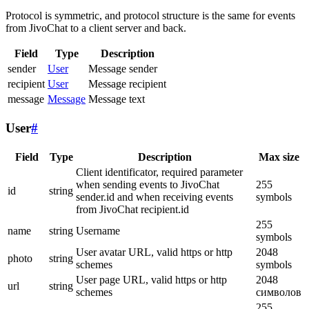
Protocol is symmetric, and protocol structure is the same for events
from JivoChat to a client server and back.
Field
Type
Description
sender
User
Message sender
recipient
User
Message recipient
message
Message
Message text
User
#
Field
Type
Description
Max size
Client identificator, required parameter
when sending events to JivoChat
255
id
string
sender.id and when receiving events
symbols
from JivoChat recipient.id
255
name
string
Username
symbols
User avatar URL, valid https or http
2048
photo
string
schemes
symbols
User page URL, valid https or http
2048
url
string
schemes
символов
255