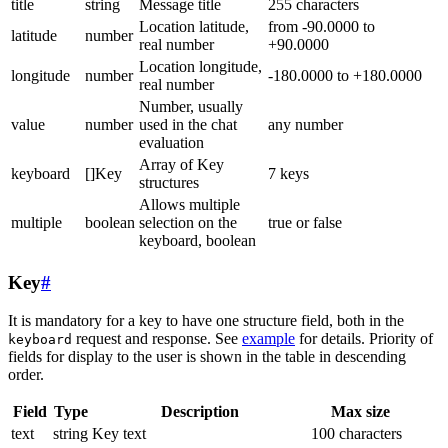
title
string
Message title
255 characters
Location latitude,
from -90.0000 to
latitude
number
real number
+90.0000
Location longitude,
longitude
number
-180.0000 to +180.0000
real number
Number, usually
value
number
used in the chat
any number
evaluation
Array of Key
keyboard
[]Key
7 keys
structures
Allows multiple
multiple
boolean
selection on the
true or false
keyboard, boolean
Key
#
It is mandatory for a key to have one structure field, both in the
request and response. See
example
for details. Priority of
keyboard
fields for display to the user is shown in the table in descending
order.
Field
Type
Description
Max size
text
string
Key text
100 characters