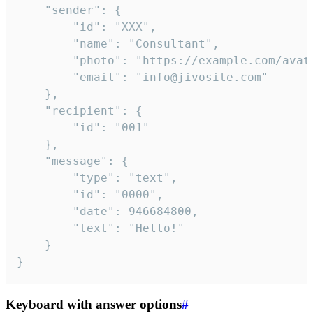
	"sender": {

		"id": "XXX",

		"name": "Consultant",

		"photo": "https://example.com/avatar.png",

		"email": "info@jivosite.com"

	},

	"recipient": {

		"id": "001"

	},

	"message": {

		"type": "text",

		"id": "0000",

		"date": 946684800,

		"text": "Hello!"

	}

}
Keyboard with answer options
#