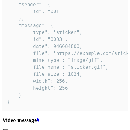
	"sender": {

		"id": "001"

	},

	"message": {

		"type": "sticker",

		"id": "0003",

		"date": 946684800,

		"file": "https://example.com/sticker.gif",

		"mime_type": "image/gif",

		"file_name": "sticker.gif",

		"file_size": 1024,

		"width": 256,

		"height": 256

	}

}
Video message
#