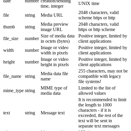
date
number
creation/sending
UNIX time
time, integer
2048 characters, valid
file
string
Media URL
scheme https or http
Media preview
2048 characters, valid
thumb
string
image URL
https or http scheme
Size of media data
Positive integer, limited by
file_size
number
in octets (bytes)
client applications
Image or video
Positive integer, limited by
width
number
width in pixels
client applications
Image or video
Positive integer, limited by
height
number
height in pixels
client applications
255 characters, may not be
Media data file
file_name
string
compatible with legacy
name
file systems!
MIME type of
Limited to the list of
mime_type
string
media data
allowed values
It is recommended to limit
the length to 1000
characters - if it is
text
string
Message text
exceeded, the rest of the
text will be sent in
separate text messages