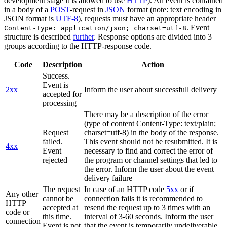
development stage it is allowed to use
HTTP
). An event is contained
in a body of a
POST
-request in
JSON
format (note: text encoding in
JSON format is
UTF-8
), requests must have an appropriate header
. Event
Content-Type: application/json; charset=utf-8
structure is described
further
. Response options are divided into 3
groups according to the HTTP-response code.
Code
Description
Action
Success.
Event is
2xx
Inform the user about successfull delivery
accepted for
processing
There may be a description of the error
(type of content Content-Type: text/plain;
Request
charset=utf-8) in the body of the response.
failed.
This event should not be resubmitted. It is
4xx
Event
necessary to find and correct the error of
rejected
the program or channel settings that led to
the error. Inform the user about the event
delivery failure
The request
In case of an HTTP code
5xx
or if
Any other
cannot be
connection fails it is recommended to
HTTP
accepted at
resend the request up to 3 times with an
code or
this time.
interval of 3-60 seconds. Inform the user
connection
Event is not
that the event is temporarily undeliverable.