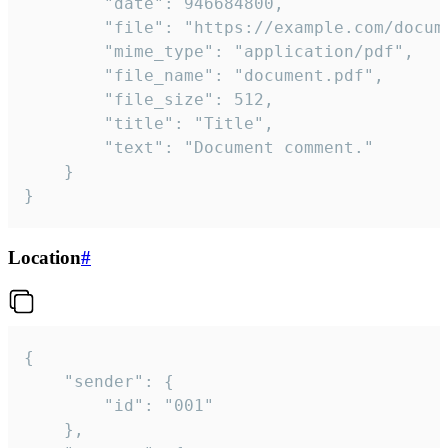
		"date": 946684800,

		"file": "https://example.com/document.pdf",

		"mime_type": "application/pdf",

		"file_name": "document.pdf",

		"file_size": 512,

		"title": "Title",

		"text": "Document comment."

	}

}
Location
#
{

	"sender": {

		"id": "001"

	},
