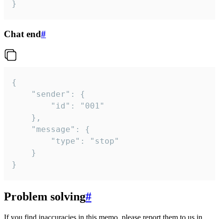
}
Chat end
#
{

	"sender": {

		"id": "001"

	},

	"message": {

		"type": "stop"

	}

}
Problem solving
#
If you find inaccuracies in this memo, please report them to us in