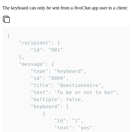
The keyboard can only be sent from a JivoChat app user to a client:
{

	"recipient": {

		"id": "001"

	},

	"message": {

		"type": "keyboard",

		"id": "0009",

		"title": "Questionnaire",

		"text": "To be or not to be?",

		"multiple": false,

		"keyboard": [

			{

				"id": "1",

				"text": "yes"
