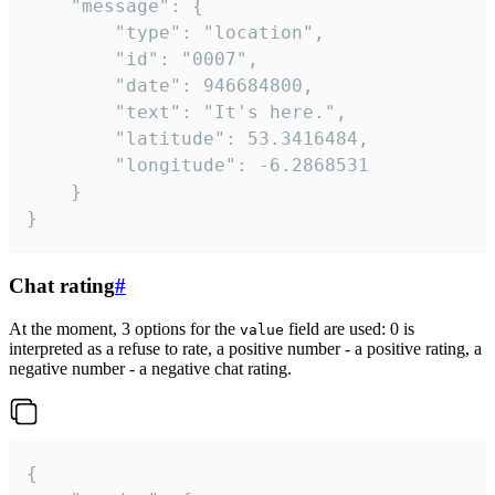
	"message": {

		"type": "location",

		"id": "0007",

		"date": 946684800,

		"text": "It's here.",

		"latitude": 53.3416484,

		"longitude": -6.2868531

	}

}
Chat rating
#
At the moment, 3 options for the
field are used: 0 is
value
interpreted as a refuse to rate, a positive number - a positive rating, a
negative number - a negative chat rating.
{
