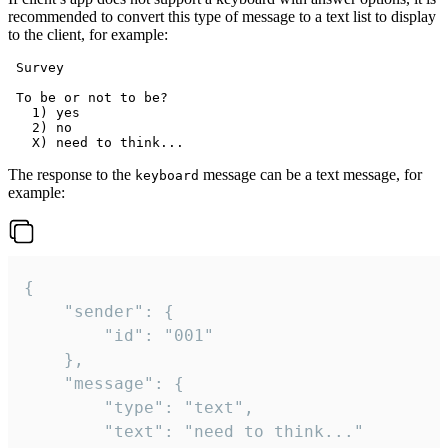
recommended to convert this type of message to a text list to display
to the client, for example:
 Survey

 To be or not to be?

   1) yes

   2) no

The response to the
message can be a text message, for
keyboard
example:
{

	"sender": {

		"id": "001"

	},

	"message": {

		"type": "text",

		"text": "need to think..."
