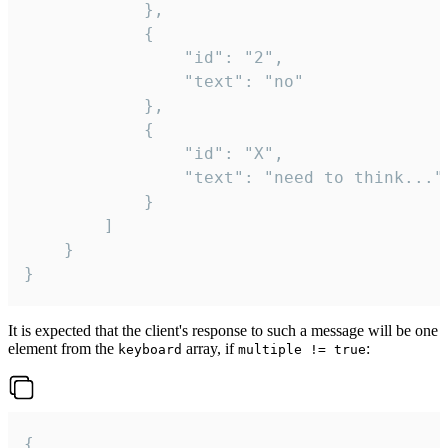
			},

			{

				"id": "2",

				"text": "no"

			},

			{

				"id": "X",

				"text": "need to think..."

			}

		]

	}

}
It is expected that the client's response to such a message will be one
element from the
array, if
:
keyboard
multiple != true
{
