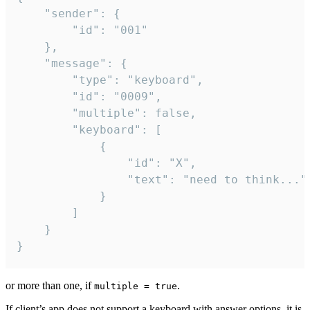
	"sender": {

		"id": "001"

	},

	"message": {

		"type": "keyboard",

		"id": "0009",

		"multiple": false,

		"keyboard": [

			{

				"id": "X",

				"text": "need to think..."

			}

		]

	}

}
or more than one, if
.
multiple = true
If client’s app does not support a keyboard with answer options, it is