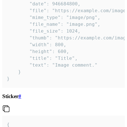
		"date": 946684800,

		"file": "https://example.com/image.png",

		"mime_type": "image/png",

		"file_name": "image.png",

		"file_size": 1024,

		"thumb": "https://example.com/image_thumb.png",

		"width": 800,

		"height": 600,

		"title": "Title",

		"text": "Image comment."

	}

}
Sticker
#
{
