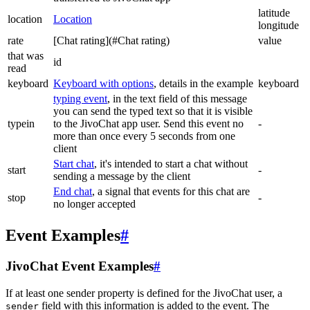
latitude
location
Location
longitude
rate
[Chat rating](#Chat rating)
value
that was
id
read
keyboard
Keyboard with options
, details in the example
keyboard
typing event
, in the text field of this message
you can send the typed text so that it is visible
typein
to the JivoChat app user. Send this event no
-
more than once every 5 seconds from one
client
Start chat
, it's intended to start a chat without
start
-
sending a message by the client
End chat
, a signal that events for this chat are
stop
-
no longer accepted
Event Examples
#
JivoChat Event Examples
#
If at least one sender property is defined for the JivoChat user, a
field with this information is added to the event. The
sender