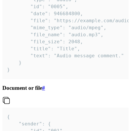
		"id": "0005",

		"date": 946684800,

		"file": "https://example.com/audio.mp3",

		"mime_type": "audio/mpeg",

		"file_name": "audio.mp3",

		"file_size": 2048,

		"title": "Title",

		"text": "Audio message comment."

	}

}
Document or file
#
{

	"sender": {

		"id": "001"
