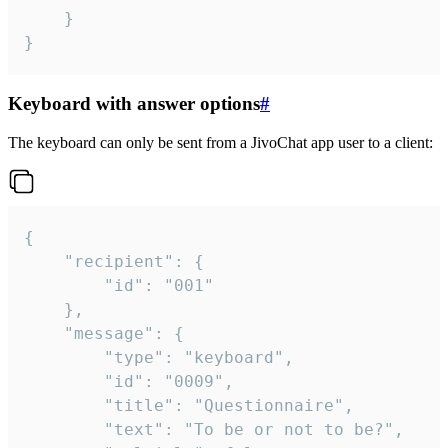
	}

}
Keyboard with answer options
#
The keyboard can only be sent from a JivoChat app user to a client:
{

	"recipient": {

		"id": "001"

	},

	"message": {

		"type": "keyboard",

		"id": "0009",

		"title": "Questionnaire",

		"text": "To be or not to be?",
