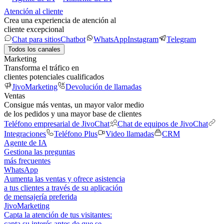
Atención al cliente
Crea una experiencia de atención al
cliente excepcional
Chat para sitios
Chatbot
WhatsApp
Instagram
Telegram
Todos los canales
Marketing
Transforma el tráfico en
clientes potenciales cualificados
JivoMarketing
Devolución de llamadas
Ventas
Consigue más ventas, un mayor valor medio
de los pedidos y una mayor base de clientes
Teléfono empresarial de JivoChat
Chat de equipos de JivoChat
Integraciones
Teléfono Plus
Video llamadas
CRM
Agente de IA
Gestiona las preguntas
más frecuentes
WhatsApp
Aumenta las ventas y ofrece asistencia
a tus clientes a través de su aplicación
de mensajería preferida
JivoMarketing
Capta la atención de tus visitantes:
capta su interés antes de que se