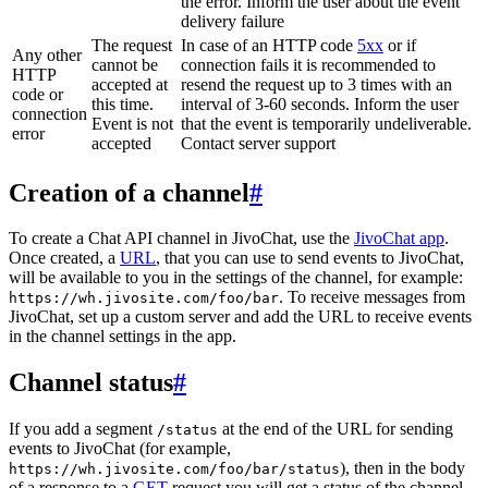
the error. Inform the user about the event
delivery failure
The request
In case of an HTTP code
5xx
or if
Any other
cannot be
connection fails it is recommended to
HTTP
accepted at
resend the request up to 3 times with an
code or
this time.
interval of 3-60 seconds. Inform the user
connection
Event is not
that the event is temporarily undeliverable.
error
accepted
Contact server support
Creation of a channel
#
To create a Chat API channel in JivoChat, use the
JivoChat app
.
Once created, a
URL
, that you can use to send events to JivoChat,
will be available to you in the settings of the channel, for example:
. To receive messages from
https://wh.jivosite.com/foo/bar
JivoChat, set up a custom server and add the URL to receive events
in the channel settings in the app.
Channel status
#
If you add a segment
at the end of the URL for sending
/status
events to JivoChat (for example,
), then in the body
https://wh.jivosite.com/foo/bar/status
of a response to a
GET
-request you will get a status of the channel,