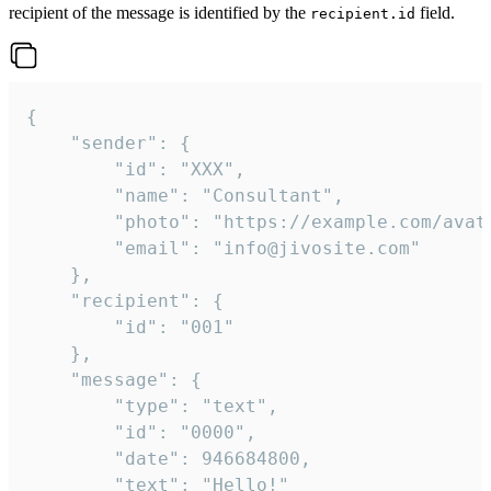
recipient of the message is identified by the
field.
recipient.id
{

	"sender": {

		"id": "XXX",

		"name": "Consultant",

		"photo": "https://example.com/avatar.png",

		"email": "info@jivosite.com"

	},

	"recipient": {

		"id": "001"

	},

	"message": {

		"type": "text",

		"id": "0000",

		"date": 946684800,

		"text": "Hello!"
