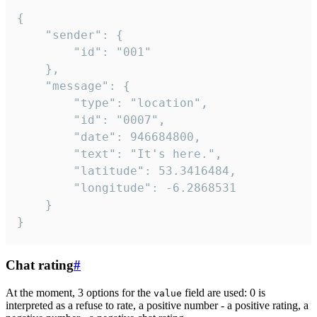
{

	"sender": {

		"id": "001"

	},

	"message": {

		"type": "location",

		"id": "0007",

		"date": 946684800,

		"text": "It's here.",

		"latitude": 53.3416484,

		"longitude": -6.2868531

	}

}
Chat rating
#
At the moment, 3 options for the
field are used: 0 is
value
interpreted as a refuse to rate, a positive number - a positive rating, a