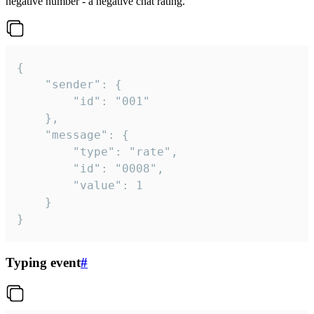
negative number - a negative chat rating.
{

	"sender": {

		"id": "001"

	},

	"message": {

		"type": "rate",

		"id": "0008",

		"value": 1

	}

}
Typing event
#