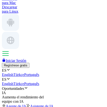
para Mac
Descargar
para Linux
Iniciar Sesión
Regístrese gratis
ES
English
Türkçe
Português
ES
English
Türkçe
Português
Oportunidades
IA
Aumenta el rendimiento del
equipo con IA
Agente de IA
Asistente de IA