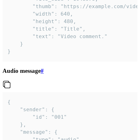
		"thumb": "https://example.com/video_thumb.png",

		"width": 640,

		"height": 480,

		"title": "Title",

		"text": "Video comment."

	}

}
Audio message
#
{

	"sender": {

		"id": "001"

	},

	"message": {

		"type": "audio",
