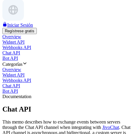
Iniciar Sesión
Regístrese gratis
Overview
Widget API
Webhooks API
Chat API
Bot API
Categorías
Overview
Widget API
Webhooks API
Chat API
Bot API
Documentation
Chat API
This memo describes how to exchange events between servers
through the Chat API channel when integrating with
JivoChat
. Chat
API channel is asynchronous and bidirectional, a custom server is