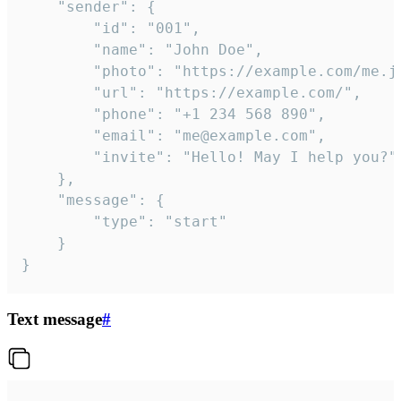
	"sender": {

		"id": "001",

		"name": "John Doe",

		"photo": "https://example.com/me.jpg",

		"url": "https://example.com/",

		"phone": "+1 234 568 890",

		"email": "me@example.com",

		"invite": "Hello! May I help you?"

	},

	"message": {

		"type": "start"

	}

}
Text message
#