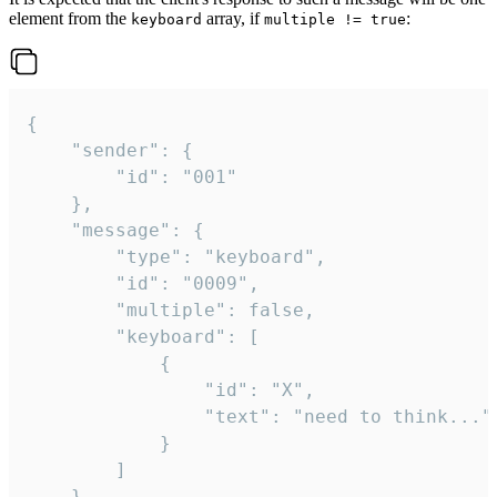
element from the
array, if
:
keyboard
multiple != true
{

	"sender": {

		"id": "001"

	},

	"message": {

		"type": "keyboard",

		"id": "0009",

		"multiple": false,

		"keyboard": [

			{

				"id": "X",

				"text": "need to think..."

			}

		]

	}
