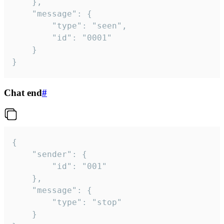
	},

	"message": {

		"type": "seen",

		"id": "0001"

	}

}
Chat end
#
{

	"sender": {

		"id": "001"

	},

	"message": {

		"type": "stop"

	}
