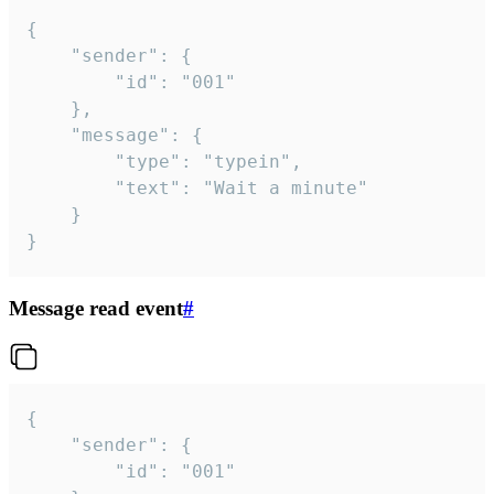
{

	"sender": {

		"id": "001"

	},

	"message": {

		"type": "typein",

		"text": "Wait a minute"

	}

}
Message read event
#
{

	"sender": {

		"id": "001"
