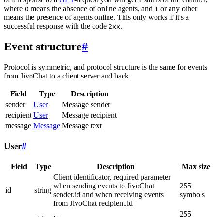
where
means the absence of online agents, and
or any other
0
1
means the presence of agents online. This only works if it's a
successful response with the code
.
2xx
Event structure
#
Protocol is symmetric, and protocol structure is the same for events
from JivoChat to a client server and back.
Field
Type
Description
sender
User
Message sender
recipient
User
Message recipient
message
Message
Message text
User
#
Field
Type
Description
Max size
Client identificator, required parameter
when sending events to JivoChat
255
id
string
sender.id and when receiving events
symbols
from JivoChat recipient.id
255