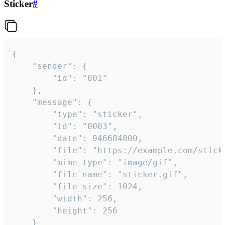
Sticker
#
{

	"sender": {

		"id": "001"

	},

	"message": {

		"type": "sticker",

		"id": "0003",

		"date": 946684800,

		"file": "https://example.com/sticker.gif",

		"mime_type": "image/gif",

		"file_name": "sticker.gif",

		"file_size": 1024,

		"width": 256,

		"height": 256

	}
