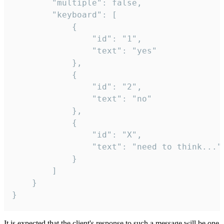
		"multiple": false,

		"keyboard": [

			{

				"id": "1",

				"text": "yes"

			},

			{

				"id": "2",

				"text": "no"

			},

			{

				"id": "X",

				"text": "need to think..."

			}

		]

	}

}
It is expected that the client's response to such a message will be one