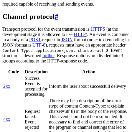
required capable of receiving and sending events.
Channel protocol
#
Transport protocol for the event transmission is
HTTPS
(at the
development stage it is allowed to use
HTTP
). An event is contained
in a body of a
POST
-request in
JSON
format (note: text encoding in
JSON format is
UTF-8
), requests must have an appropriate header
. Event
Content-Type: application/json; charset=utf-8
structure is described
further
. Response options are divided into 3
groups according to the HTTP-response code.
Code
Description
Action
Success.
Event is
2xx
Inform the user about successfull delivery
accepted for
processing
There may be a description of the error
(type of content Content-Type: text/plain;
Request
charset=utf-8) in the body of the response.
failed.
This event should not be resubmitted. It is
4xx
Event
necessary to find and correct the error of
rejected
the program or channel settings that led to