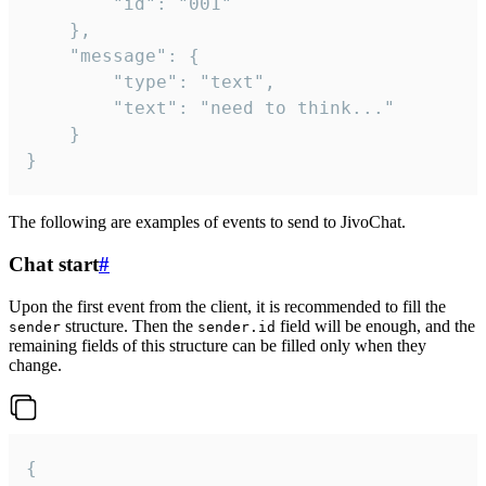
		"id": "001"

	},

	"message": {

		"type": "text",

		"text": "need to think..."

	}

}
The following are examples of events to send to JivoChat.
Chat start
#
Upon the first event from the client, it is recommended to fill the
structure. Then the
field will be enough, and the
sender
sender.id
remaining fields of this structure can be filled only when they
change.
{
