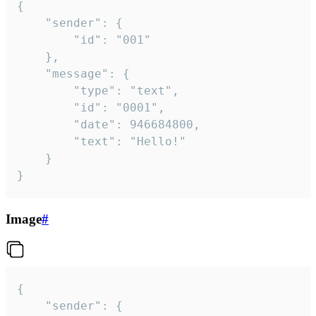
{

	"sender": {

		"id": "001"

	},

	"message": {

		"type": "text",

		"id": "0001",

		"date": 946684800,

		"text": "Hello!"

	}

}
Image
#
{

	"sender": {
