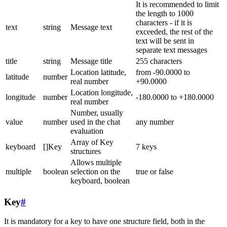
It is recommended to limit
the length to 1000
characters - if it is
text
string
Message text
exceeded, the rest of the
text will be sent in
separate text messages
title
string
Message title
255 characters
Location latitude,
from -90.0000 to
latitude
number
real number
+90.0000
Location longitude,
longitude
number
-180.0000 to +180.0000
real number
Number, usually
value
number
used in the chat
any number
evaluation
Array of Key
keyboard
[]Key
7 keys
structures
Allows multiple
multiple
boolean
selection on the
true or false
keyboard, boolean
Key
#
It is mandatory for a key to have one structure field, both in the