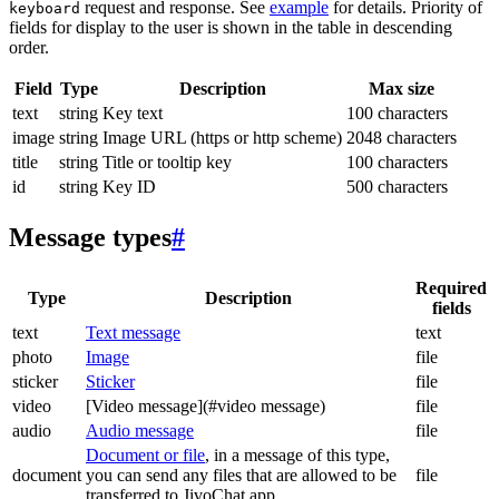
request and response. See
example
for details. Priority of
keyboard
fields for display to the user is shown in the table in descending
order.
Field
Type
Description
Max size
text
string
Key text
100 characters
image
string
Image URL (https or http scheme)
2048 characters
title
string
Title or tooltip key
100 characters
id
string
Key ID
500 characters
Message types
#
Required
Type
Description
fields
text
Text message
text
photo
Image
file
sticker
Sticker
file
video
[Video message](#video message)
file
audio
Audio message
file
Document or file
, in a message of this type,
document
you can send any files that are allowed to be
file
transferred to JivoChat app