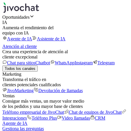
Oportunidades
IA
Aumenta el rendimiento del
equipo con IA
Agente de IA
Asistente de IA
Atención al cliente
Crea una experiencia de atención al
cliente excepcional
Chat para sitios
Chatbot
WhatsApp
Instagram
Telegram
Todos los canales
Marketing
Transforma el tráfico en
clientes potenciales cualificados
JivoMarketing
Devolución de llamadas
Ventas
Consigue más ventas, un mayor valor medio
de los pedidos y una mayor base de clientes
Teléfono empresarial de JivoChat
Chat de equipos de JivoChat
Integraciones
Teléfono Plus
Video llamadas
CRM
Agente de IA
Gestiona las preguntas