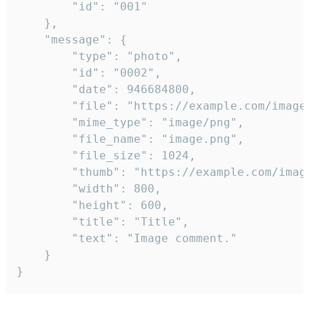
		"id": "001"

	},

	"message": {

		"type": "photo",

		"id": "0002",

		"date": 946684800,

		"file": "https://example.com/image.png",

		"mime_type": "image/png",

		"file_name": "image.png",

		"file_size": 1024,

		"thumb": "https://example.com/image_thumb.png",

		"width": 800,

		"height": 600,

		"title": "Title",

		"text": "Image comment."

	}

}