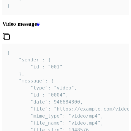
}
Video message
#
{

	"sender": {

		"id": "001"

	},

	"message": {

		"type": "video",

		"id": "0004",

		"date": 946684800,

		"file": "https://example.com/video.mp4",

		"mime_type": "video/mp4",

		"file_name": "video.mp4",

		"file_size": 1048576,
