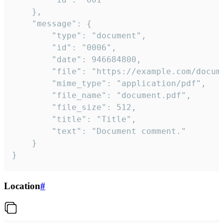
	},

	"message": {

		"type": "document",

		"id": "0006",

		"date": 946684800,

		"file": "https://example.com/document.pdf",

		"mime_type": "application/pdf",

		"file_name": "document.pdf",

		"file_size": 512,

		"title": "Title",

		"text": "Document comment."

	}

}
Location
#