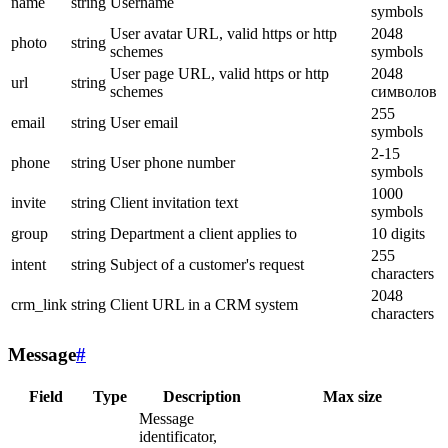
name
string
Username
symbols
User avatar URL, valid https or http
2048
photo
string
schemes
symbols
User page URL, valid https or http
2048
url
string
schemes
символов
255
email
string
User email
symbols
2-15
phone
string
User phone number
symbols
1000
invite
string
Client invitation text
symbols
group
string
Department a client applies to
10 digits
255
intent
string
Subject of a customer's request
characters
2048
crm_link
string
Client URL in a CRM system
characters
Message
#
Field
Type
Description
Max size
Message
identificator,