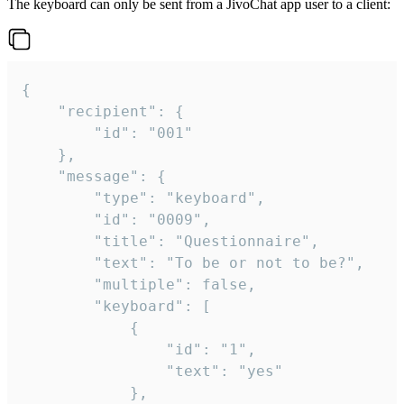
The keyboard can only be sent from a JivoChat app user to a client:
{

	"recipient": {

		"id": "001"

	},

	"message": {

		"type": "keyboard",

		"id": "0009",

		"title": "Questionnaire",

		"text": "To be or not to be?",

		"multiple": false,

		"keyboard": [

			{

				"id": "1",

				"text": "yes"

			},
