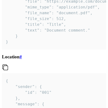
		"file": "https://example.com/document.pdf",

		"mime_type": "application/pdf",

		"file_name": "document.pdf",

		"file_size": 512,

		"title": "Title",

		"text": "Document comment."

	}

}
Location
#
{

	"sender": {

		"id": "001"

	},

	"message": {
