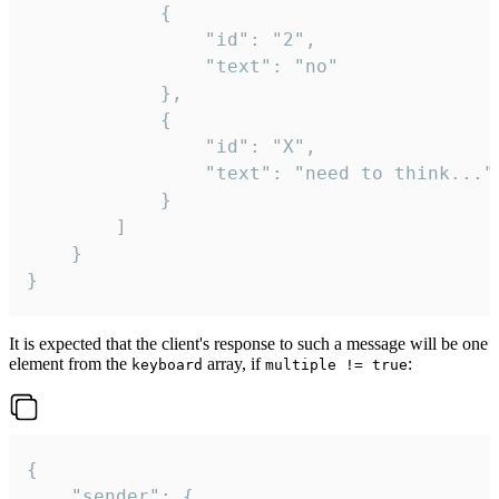
			{

				"id": "2",

				"text": "no"

			},

			{

				"id": "X",

				"text": "need to think..."

			}

		]

	}

}
It is expected that the client's response to such a message will be one
element from the
array, if
:
keyboard
multiple != true
{

	"sender": {
