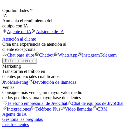
Oportunidades
IA
Aumenta el rendimiento del
equipo con IA
Agente de IA
Asistente de IA
Atención al cliente
Crea una experiencia de atención al
cliente excepcional
Chat para sitios
Chatbot
WhatsApp
Instagram
Telegram
Todos los canales
Marketing
Transforma el tráfico en
clientes potenciales cualificados
JivoMarketing
Devolución de llamadas
Ventas
Consigue más ventas, un mayor valor medio
de los pedidos y una mayor base de clientes
Teléfono empresarial de JivoChat
Chat de equipos de JivoChat
Integraciones
Teléfono Plus
Video llamadas
CRM
Agente de IA
Gestiona las preguntas
más frecuentes