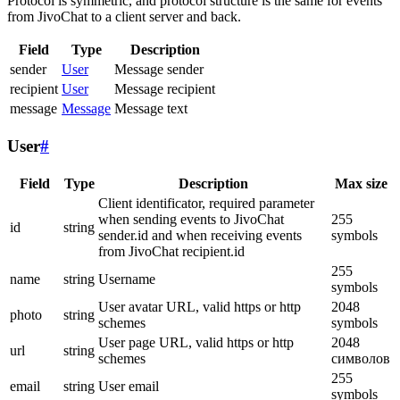
Protocol is symmetric, and protocol structure is the same for events
from JivoChat to a client server and back.
Field
Type
Description
sender
User
Message sender
recipient
User
Message recipient
message
Message
Message text
User
#
Field
Type
Description
Max size
Client identificator, required parameter
when sending events to JivoChat
255
id
string
sender.id and when receiving events
symbols
from JivoChat recipient.id
255
name
string
Username
symbols
User avatar URL, valid https or http
2048
photo
string
schemes
symbols
User page URL, valid https or http
2048
url
string
schemes
символов
255
email
string
User email
symbols