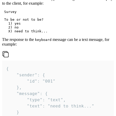
to the client, for example:
 Survey

 To be or not to be?

   1) yes

   2) no

The response to the
message can be a text message, for
keyboard
example:
{

	"sender": {

		"id": "001"

	},

	"message": {

		"type": "text",

		"text": "need to think..."

	}
