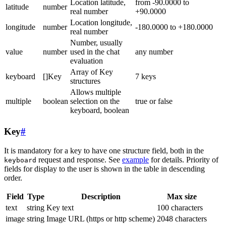
Location latitude,
from -90.0000 to
latitude
number
real number
+90.0000
Location longitude,
longitude
number
-180.0000 to +180.0000
real number
Number, usually
value
number
used in the chat
any number
evaluation
Array of Key
keyboard
[]Key
7 keys
structures
Allows multiple
multiple
boolean
selection on the
true or false
keyboard, boolean
Key
#
It is mandatory for a key to have one structure field, both in the
request and response. See
example
for details. Priority of
keyboard
fields for display to the user is shown in the table in descending
order.
Field
Type
Description
Max size
text
string
Key text
100 characters
image
string
Image URL (https or http scheme)
2048 characters