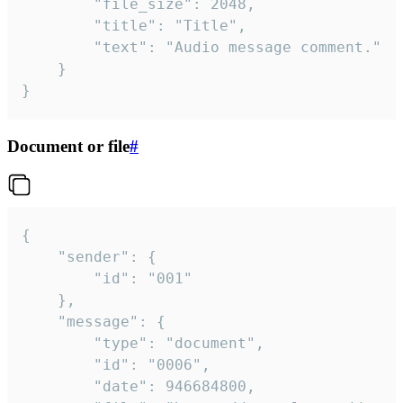
		"file_size": 2048,

		"title": "Title",

		"text": "Audio message comment."

	}

}
Document or file
#
{

	"sender": {

		"id": "001"

	},

	"message": {

		"type": "document",

		"id": "0006",

		"date": 946684800,
