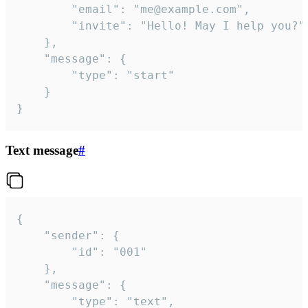
		"email": "me@example.com",

		"invite": "Hello! May I help you?"

	},

	"message": {

		"type": "start"

	}

}
Text message
#
{

	"sender": {

		"id": "001"

	},

	"message": {

		"type": "text",
