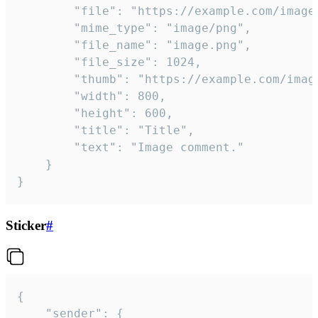
		"file": "https://example.com/image.png",

		"mime_type": "image/png",

		"file_name": "image.png",

		"file_size": 1024,

		"thumb": "https://example.com/image_thumb.png",

		"width": 800,

		"height": 600,

		"title": "Title",

		"text": "Image comment."

	}

}
Sticker
#
{

	"sender": {
