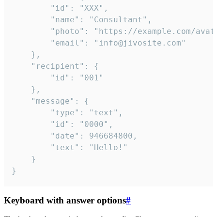
		"id": "XXX",

		"name": "Consultant",

		"photo": "https://example.com/avatar.png",

		"email": "info@jivosite.com"

	},

	"recipient": {

		"id": "001"

	},

	"message": {

		"type": "text",

		"id": "0000",

		"date": 946684800,

		"text": "Hello!"

	}

}
Keyboard with answer options
#