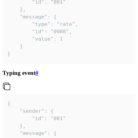
		"id": "001"

	},

	"message": {

		"type": "rate",

		"id": "0008",

		"value": 1

	}

}
Typing event
#
{

	"sender": {

		"id": "001"

	},

	"message": {
