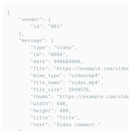
{

	"sender": {

		"id": "001"

	},

	"message": {

		"type": "video",

		"id": "0004",

		"date": 946684800,

		"file": "https://example.com/video.mp4",

		"mime_type": "video/mp4",

		"file_name": "video.mp4",

		"file_size": 1048576,

		"thumb": "https://example.com/video_thumb.png",

		"width": 640,

		"height": 480,

		"title": "Title",

		"text": "Video comment."
