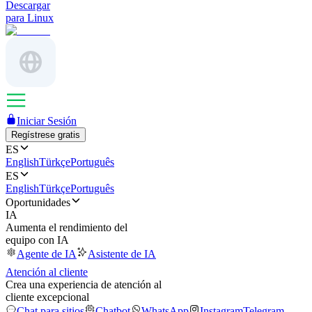
Descargar
para Linux
Iniciar Sesión
Regístrese gratis
ES
English
Türkçe
Português
ES
English
Türkçe
Português
Oportunidades
IA
Aumenta el rendimiento del
equipo con IA
Agente de IA
Asistente de IA
Atención al cliente
Crea una experiencia de atención al
cliente excepcional
Chat para sitios
Chatbot
WhatsApp
Instagram
Telegram