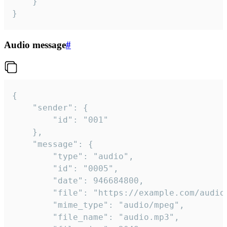
	}

}
Audio message
#
{

	"sender": {

		"id": "001"

	},

	"message": {

		"type": "audio",

		"id": "0005",

		"date": 946684800,

		"file": "https://example.com/audio.mp3",

		"mime_type": "audio/mpeg",

		"file_name": "audio.mp3",
