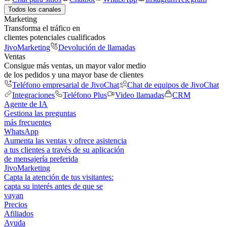
Todos los canales
Marketing
Transforma el tráfico en
clientes potenciales cualificados
JivoMarketing
Devolución de llamadas
Ventas
Consigue más ventas, un mayor valor medio
de los pedidos y una mayor base de clientes
Teléfono empresarial de JivoChat
Chat de equipos de JivoChat
Integraciones
Teléfono Plus
Video llamadas
CRM
Agente de IA
Gestiona las preguntas
más frecuentes
WhatsApp
Aumenta las ventas y ofrece asistencia
a tus clientes a través de su aplicación
de mensajería preferida
JivoMarketing
Capta la atención de tus visitantes:
capta su interés antes de que se
vayan
Precios
Afiliados
Ayuda