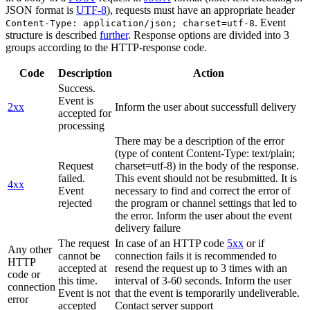
JSON format is
UTF-8
), requests must have an appropriate header
. Event
Content-Type: application/json; charset=utf-8
structure is described
further
. Response options are divided into 3
groups according to the HTTP-response code.
Code
Description
Action
Success.
Event is
2xx
Inform the user about successfull delivery
accepted for
processing
There may be a description of the error
(type of content Content-Type: text/plain;
Request
charset=utf-8) in the body of the response.
failed.
This event should not be resubmitted. It is
4xx
Event
necessary to find and correct the error of
rejected
the program or channel settings that led to
the error. Inform the user about the event
delivery failure
The request
In case of an HTTP code
5xx
or if
Any other
cannot be
connection fails it is recommended to
HTTP
accepted at
resend the request up to 3 times with an
code or
this time.
interval of 3-60 seconds. Inform the user
connection
Event is not
that the event is temporarily undeliverable.
error
accepted
Contact server support