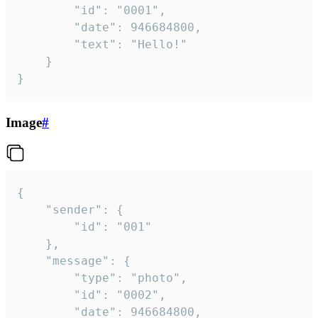
		"id": "0001",

		"date": 946684800,

		"text": "Hello!"

	}

}
Image
#
{

	"sender": {

		"id": "001"

	},

	"message": {

		"type": "photo",

		"id": "0002",

		"date": 946684800,
