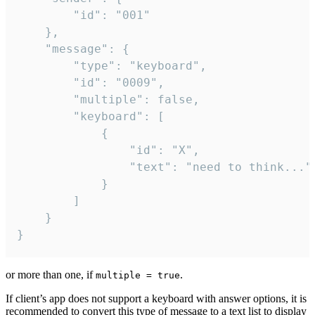
		"id": "001"

	},

	"message": {

		"type": "keyboard",

		"id": "0009",

		"multiple": false,

		"keyboard": [

			{

				"id": "X",

				"text": "need to think..."

			}

		]

	}

}
or more than one, if
.
multiple = true
If client’s app does not support a keyboard with answer options, it is
recommended to convert this type of message to a text list to display