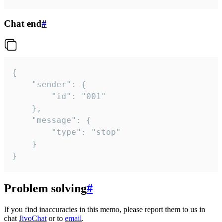
Chat end
#
{

	"sender": {

		"id": "001"

	},

	"message": {

		"type": "stop"

	}

}
Problem solving
#
If you find inaccuracies in this memo, please report them to us in
chat
JivoChat
or to
email
.