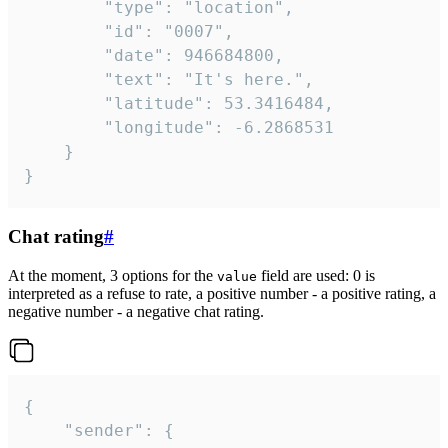
		"type": "location",

		"id": "0007",

		"date": 946684800,

		"text": "It's here.",

		"latitude": 53.3416484,

		"longitude": -6.2868531

	}

}
Chat rating
#
At the moment, 3 options for the
field are used: 0 is
value
interpreted as a refuse to rate, a positive number - a positive rating, a
negative number - a negative chat rating.
{

	"sender": {
