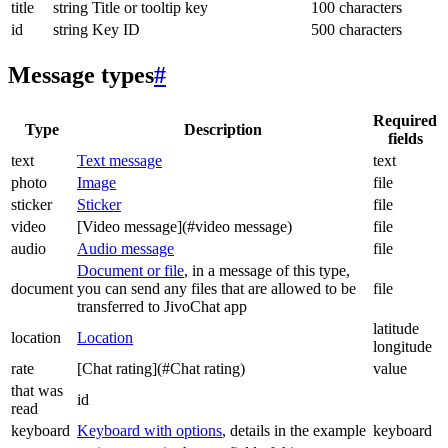
title
string
Title or tooltip key
100 characters
id
string
Key ID
500 characters
Message types
#
Required
Type
Description
fields
text
Text message
text
photo
Image
file
sticker
Sticker
file
video
[Video message](#video message)
file
audio
Audio message
file
Document or file
, in a message of this type,
document
you can send any files that are allowed to be
file
transferred to JivoChat app
latitude
location
Location
longitude
rate
[Chat rating](#Chat rating)
value
that was
id
read
keyboard
Keyboard with options
, details in the example
keyboard