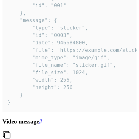
		"id": "001"

	},

	"message": {

		"type": "sticker",

		"id": "0003",

		"date": 946684800,

		"file": "https://example.com/sticker.gif",

		"mime_type": "image/gif",

		"file_name": "sticker.gif",

		"file_size": 1024,

		"width": 256,

		"height": 256

	}

}
Video message
#