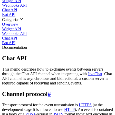
Widget API
Webhooks API
Chat API
Bot API
Categorías
Overview
Widget API
Webhooks API
Chat API
Bot API
Documentation
Chat API
This memo describes how to exchange events between servers
through the Chat API channel when integrating with
JivoChat
. Chat
API channel is asynchronous and bidirectional, a custom server is
required capable of receiving and sending events.
Channel protocol
#
Transport protocol for the event transmission is
HTTPS
(at the
development stage it is allowed to use
HTTP
). An event is contained
in a body of a
POST
-request in
JSON
format (note: text encoding in