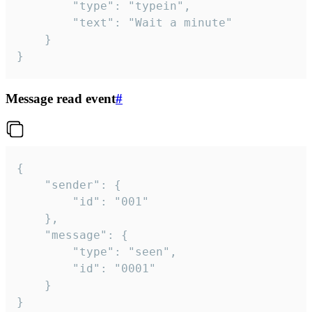
		"type": "typein",

		"text": "Wait a minute"

	}

}
Message read event
#
{

	"sender": {

		"id": "001"

	},

	"message": {

		"type": "seen",

		"id": "0001"

	}

}