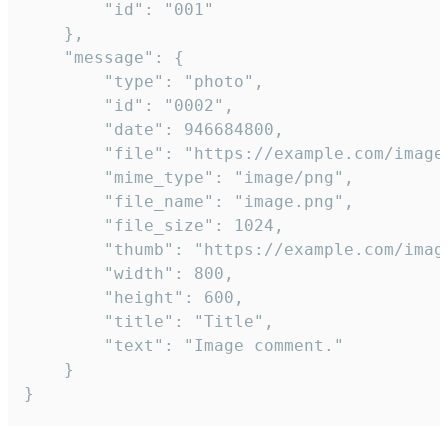
		"id": "001"

	},

	"message": {

		"type": "photo",

		"id": "0002",

		"date": 946684800,

		"file": "https://example.com/image.png",

		"mime_type": "image/png",

		"file_name": "image.png",

		"file_size": 1024,

		"thumb": "https://example.com/image_thumb.png",

		"width": 800,

		"height": 600,

		"title": "Title",

		"text": "Image comment."

	}

}