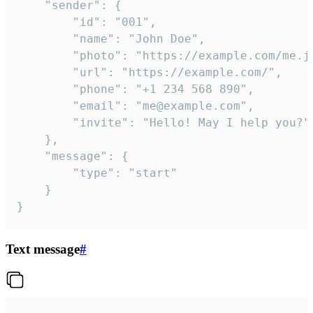
	"sender": {

		"id": "001",

		"name": "John Doe",

		"photo": "https://example.com/me.jpg",

		"url": "https://example.com/",

		"phone": "+1 234 568 890",

		"email": "me@example.com",

		"invite": "Hello! May I help you?"

	},

	"message": {

		"type": "start"

	}

}
Text message
#