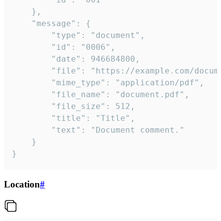
	},

	"message": {

		"type": "document",

		"id": "0006",

		"date": 946684800,

		"file": "https://example.com/document.pdf",

		"mime_type": "application/pdf",

		"file_name": "document.pdf",

		"file_size": 512,

		"title": "Title",

		"text": "Document comment."

	}

}
Location
#