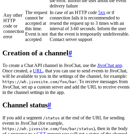
the error. Inform the user about the event
delivery failure
The request
In case of an HTTP code
5xx
or if
Any other
cannot be
connection fails it is recommended to
HTTP
accepted at
resend the request up to 3 times with an
code or
this time.
interval of 3-60 seconds. Inform the user
connection
Event is not
that the event is temporarily undeliverable.
error
accepted
Contact server support
Creation of a channel
#
To create a Chat API channel in JivoChat, use the
JivoChat app
.
Once created, a
URL
, that you can use to send events to JivoChat,
will be available to you in the settings of the channel, for example:
. To receive messages from
https://wh.jivosite.com/foo/bar
JivoChat, set up a custom server and add the URL to receive events
in the channel settings in the app.
Channel status
#
If you add a segment
at the end of the URL for sending
/status
events to JivoChat (for example,
), then in the body
https://wh.jivosite.com/foo/bar/status
of a response to a
GET
-request you will get a status of the channel,