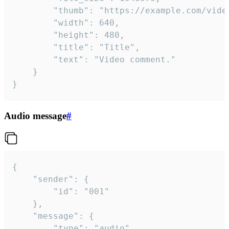
		"thumb": "https://example.com/video_thumb.png",

		"width": 640,

		"height": 480,

		"title": "Title",

		"text": "Video comment."

	}

}
Audio message
#
{

	"sender": {

		"id": "001"

	},

	"message": {

		"type": "audio",
