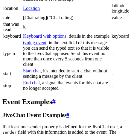
latitude
location
Location
longitude
rate
[Chat rating](#Chat rating)
value
that was
id
read
keyboard
Keyboard with options
, details in the example
keyboard
typing event
, in the text field of this message
you can send the typed text so that it is visible
typein
to the JivoChat app user. Send this event no
-
more than once every 5 seconds from one
client
Start chat
, it's intended to start a chat without
start
-
sending a message by the client
End chat
, a signal that events for this chat are
stop
-
no longer accepted
Event Examples
#
JivoChat Event Examples
#
If at least one sender property is defined for the JivoChat user, a
field with this information is added to the event. The
sender