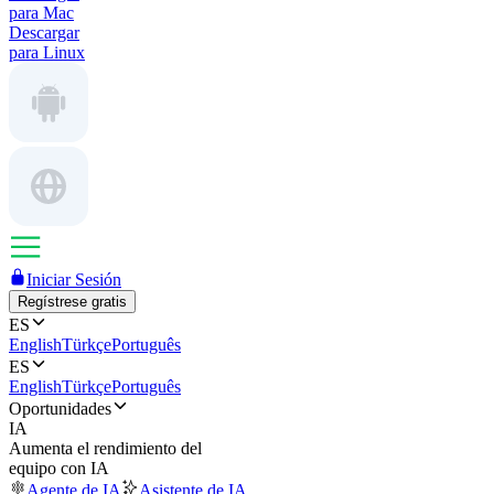
para Mac
Descargar
para Linux
Iniciar Sesión
Regístrese gratis
ES
English
Türkçe
Português
ES
English
Türkçe
Português
Oportunidades
IA
Aumenta el rendimiento del
equipo con IA
Agente de IA
Asistente de IA