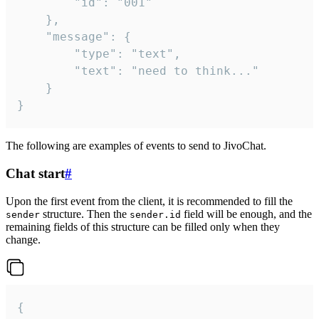
		"id": "001"

	},

	"message": {

		"type": "text",

		"text": "need to think..."

	}

}
The following are examples of events to send to JivoChat.
Chat start
#
Upon the first event from the client, it is recommended to fill the
structure. Then the
field will be enough, and the
sender
sender.id
remaining fields of this structure can be filled only when they
change.
{
