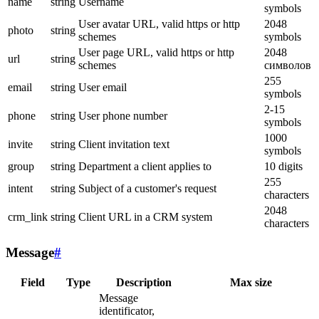
name
string
Username
symbols
User avatar URL, valid https or http
2048
photo
string
schemes
symbols
User page URL, valid https or http
2048
url
string
schemes
символов
255
email
string
User email
symbols
2-15
phone
string
User phone number
symbols
1000
invite
string
Client invitation text
symbols
group
string
Department a client applies to
10 digits
255
intent
string
Subject of a customer's request
characters
2048
crm_link
string
Client URL in a CRM system
characters
Message
#
Field
Type
Description
Max size
Message
identificator,