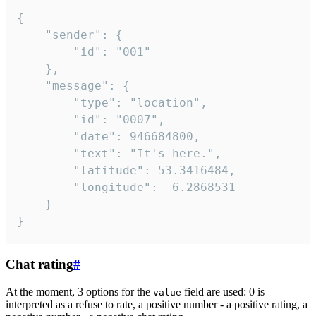
{

	"sender": {

		"id": "001"

	},

	"message": {

		"type": "location",

		"id": "0007",

		"date": 946684800,

		"text": "It's here.",

		"latitude": 53.3416484,

		"longitude": -6.2868531

	}

}
Chat rating
#
At the moment, 3 options for the
field are used: 0 is
value
interpreted as a refuse to rate, a positive number - a positive rating, a