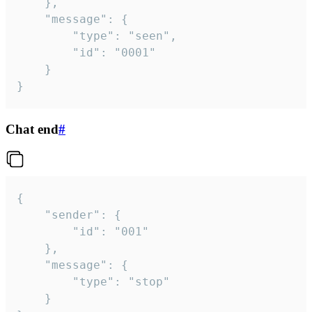
	},

	"message": {

		"type": "seen",

		"id": "0001"

	}

}
Chat end
#
{

	"sender": {

		"id": "001"

	},

	"message": {

		"type": "stop"

	}
