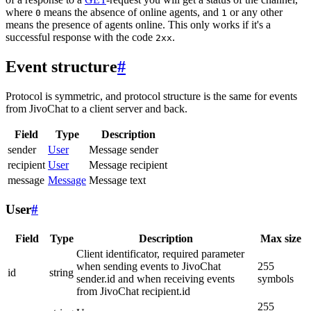
where
means the absence of online agents, and
or any other
0
1
means the presence of agents online. This only works if it's a
successful response with the code
.
2xx
Event structure
#
Protocol is symmetric, and protocol structure is the same for events
from JivoChat to a client server and back.
Field
Type
Description
sender
User
Message sender
recipient
User
Message recipient
message
Message
Message text
User
#
Field
Type
Description
Max size
Client identificator, required parameter
when sending events to JivoChat
255
id
string
sender.id and when receiving events
symbols
from JivoChat recipient.id
255