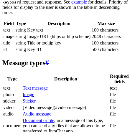
request and response. See
example
for details. Priority of
keyboard
fields for display to the user is shown in the table in descending
order.
Field
Type
Description
Max size
text
string
Key text
100 characters
image
string
Image URL (https or http scheme)
2048 characters
title
string
Title or tooltip key
100 characters
id
string
Key ID
500 characters
Message types
#
Required
Type
Description
fields
text
Text message
text
photo
Image
file
sticker
Sticker
file
video
[Video message](#video message)
file
audio
Audio message
file
Document or file
, in a message of this type,
document
you can send any files that are allowed to be
file
transferred to JivoChat app