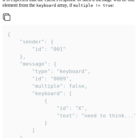
element from the
array, if
:
keyboard
multiple != true
{

	"sender": {

		"id": "001"

	},

	"message": {

		"type": "keyboard",

		"id": "0009",

		"multiple": false,

		"keyboard": [

			{

				"id": "X",

				"text": "need to think..."

			}

		]

	}
