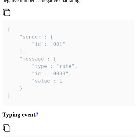
negative number - a negative chat rating.
{

	"sender": {

		"id": "001"

	},

	"message": {

		"type": "rate",

		"id": "0008",

		"value": 1

	}

}
Typing event
#