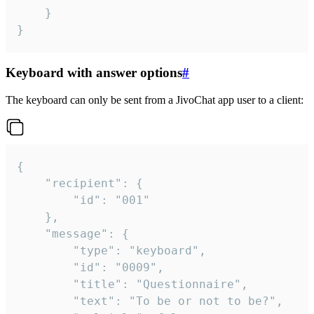
	}

}
Keyboard with answer options
#
The keyboard can only be sent from a JivoChat app user to a client:
{

	"recipient": {

		"id": "001"

	},

	"message": {

		"type": "keyboard",

		"id": "0009",

		"title": "Questionnaire",

		"text": "To be or not to be?",
