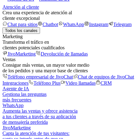
Atención al cliente
Crea una experiencia de atención al
cliente excepcional
Chat para sitios
Chatbot
WhatsApp
Instagram
Telegram
Todos los canales
Marketing
Transforma el tráfico en
clientes potenciales cualificados
JivoMarketing
Devolución de llamadas
Ventas
Consigue más ventas, un mayor valor medio
de los pedidos y una mayor base de clientes
Teléfono empresarial de JivoChat
Chat de equipos de JivoChat
Integraciones
Teléfono Plus
Video llamadas
CRM
Agente de IA
Gestiona las preguntas
más frecuentes
WhatsApp
Aumenta las ventas y ofrece asistencia
a tus clientes a través de su aplicación
de mensajería preferida
JivoMarketing
Capta la atención de tus visitantes:
capta su interés antes de que se