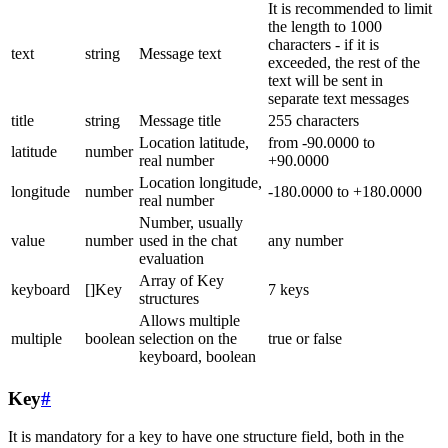
It is recommended to limit
the length to 1000
characters - if it is
text
string
Message text
exceeded, the rest of the
text will be sent in
separate text messages
title
string
Message title
255 characters
Location latitude,
from -90.0000 to
latitude
number
real number
+90.0000
Location longitude,
longitude
number
-180.0000 to +180.0000
real number
Number, usually
value
number
used in the chat
any number
evaluation
Array of Key
keyboard
[]Key
7 keys
structures
Allows multiple
multiple
boolean
selection on the
true or false
keyboard, boolean
Key
#
It is mandatory for a key to have one structure field, both in the