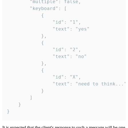
		"multiple": false,

		"keyboard": [

			{

				"id": "1",

				"text": "yes"

			},

			{

				"id": "2",

				"text": "no"

			},

			{

				"id": "X",

				"text": "need to think..."

			}

		]

	}

}
It is expected that the client's response to such a message will be one