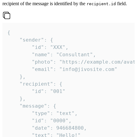
recipient of the message is identified by the
field.
recipient.id
{

	"sender": {

		"id": "XXX",

		"name": "Consultant",

		"photo": "https://example.com/avatar.png",

		"email": "info@jivosite.com"

	},

	"recipient": {

		"id": "001"

	},

	"message": {

		"type": "text",

		"id": "0000",

		"date": 946684800,

		"text": "Hello!"
