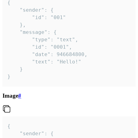
{

	"sender": {

		"id": "001"

	},

	"message": {

		"type": "text",

		"id": "0001",

		"date": 946684800,

		"text": "Hello!"

	}

}
Image
#
{

	"sender": {
