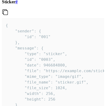
Sticker
#
{

	"sender": {

		"id": "001"

	},

	"message": {

		"type": "sticker",

		"id": "0003",

		"date": 946684800,

		"file": "https://example.com/sticker.gif",

		"mime_type": "image/gif",

		"file_name": "sticker.gif",

		"file_size": 1024,

		"width": 256,

		"height": 256

	}
