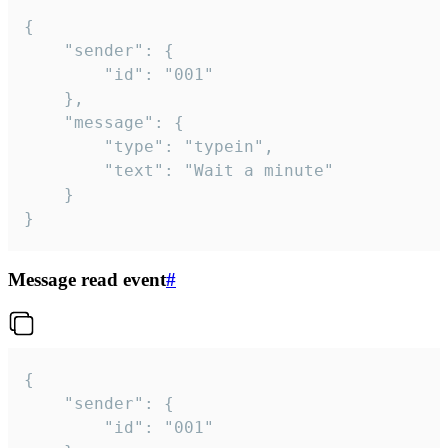
{

	"sender": {

		"id": "001"

	},

	"message": {

		"type": "typein",

		"text": "Wait a minute"

	}

}
Message read event
#
{

	"sender": {

		"id": "001"
