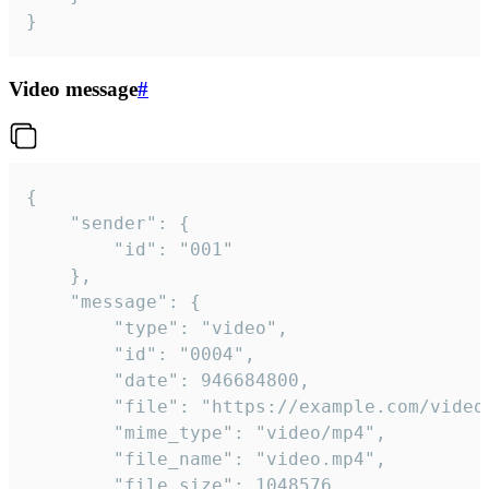
}
Video message
#
{

	"sender": {

		"id": "001"

	},

	"message": {

		"type": "video",

		"id": "0004",

		"date": 946684800,

		"file": "https://example.com/video.mp4",

		"mime_type": "video/mp4",

		"file_name": "video.mp4",

		"file_size": 1048576,
