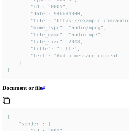
		"id": "0005",

		"date": 946684800,

		"file": "https://example.com/audio.mp3",

		"mime_type": "audio/mpeg",

		"file_name": "audio.mp3",

		"file_size": 2048,

		"title": "Title",

		"text": "Audio message comment."

	}

}
Document or file
#
{

	"sender": {

		"id": "001"
