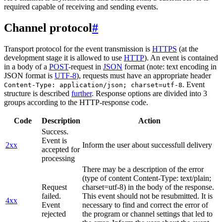
required capable of receiving and sending events.
Channel protocol
#
Transport protocol for the event transmission is
HTTPS
(at the
development stage it is allowed to use
HTTP
). An event is contained
in a body of a
POST
-request in
JSON
format (note: text encoding in
JSON format is
UTF-8
), requests must have an appropriate header
. Event
Content-Type: application/json; charset=utf-8
structure is described
further
. Response options are divided into 3
groups according to the HTTP-response code.
Code
Description
Action
Success.
Event is
2xx
Inform the user about successfull delivery
accepted for
processing
There may be a description of the error
(type of content Content-Type: text/plain;
Request
charset=utf-8) in the body of the response.
failed.
This event should not be resubmitted. It is
4xx
Event
necessary to find and correct the error of
rejected
the program or channel settings that led to