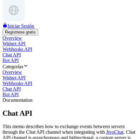
Iniciar Sesión
Regístrese gratis
Overview
Widget API
Webhooks API
Chat API
Bot API
Categorías
Overview
Widget API
Webhooks API
Chat API
Bot API
Documentation
Chat API
This memo describes how to exchange events between servers
through the Chat API channel when integrating with
JivoChat
. Chat
API channel is asynchronous and bidirectional, a custom server is