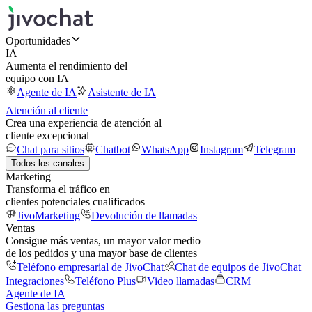
Oportunidades
IA
Aumenta el rendimiento del
equipo con IA
Agente de IA
Asistente de IA
Atención al cliente
Crea una experiencia de atención al
cliente excepcional
Chat para sitios
Chatbot
WhatsApp
Instagram
Telegram
Todos los canales
Marketing
Transforma el tráfico en
clientes potenciales cualificados
JivoMarketing
Devolución de llamadas
Ventas
Consigue más ventas, un mayor valor medio
de los pedidos y una mayor base de clientes
Teléfono empresarial de JivoChat
Chat de equipos de JivoChat
Integraciones
Teléfono Plus
Video llamadas
CRM
Agente de IA
Gestiona las preguntas