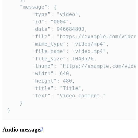
	"message": {

		"type": "video",

		"id": "0004",

		"date": 946684800,

		"file": "https://example.com/video.mp4",

		"mime_type": "video/mp4",

		"file_name": "video.mp4",

		"file_size": 1048576,

		"thumb": "https://example.com/video_thumb.png",

		"width": 640,

		"height": 480,

		"title": "Title",

		"text": "Video comment."

	}

}
Audio message
#