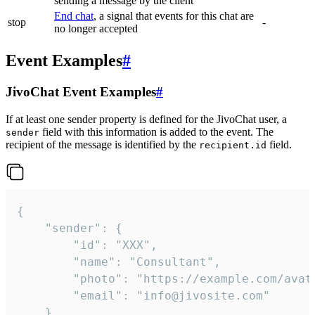
sending a message by the client
End chat
, a signal that events for this chat are
stop
-
no longer accepted
Event Examples
#
JivoChat Event Examples
#
If at least one sender property is defined for the JivoChat user, a
field with this information is added to the event. The
sender
recipient of the message is identified by the
field.
recipient.id
{

	"sender": {

		"id": "XXX",

		"name": "Consultant",

		"photo": "https://example.com/avatar.png",

		"email": "info@jivosite.com"

	},
