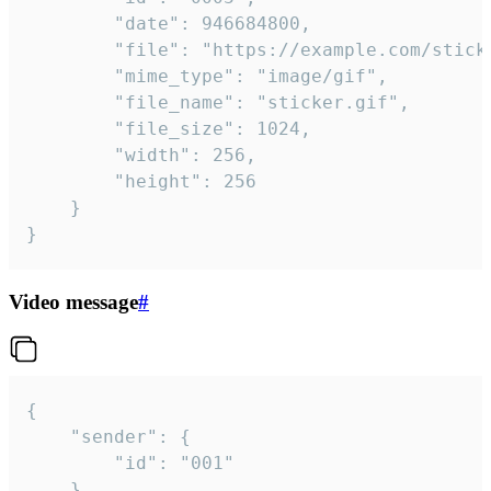
		"date": 946684800,

		"file": "https://example.com/sticker.gif",

		"mime_type": "image/gif",

		"file_name": "sticker.gif",

		"file_size": 1024,

		"width": 256,

		"height": 256

	}

}
Video message
#
{

	"sender": {

		"id": "001"

	},
