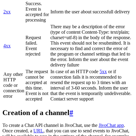
Success.
Event is
2xx
Inform the user about successfull delivery
accepted for
processing
There may be a description of the error
(type of content Content-Type: text/plain;
Request
charset=utf-8) in the body of the response.
failed.
This event should not be resubmitted. It is
4xx
Event
necessary to find and correct the error of
rejected
the program or channel settings that led to
the error. Inform the user about the event
delivery failure
The request
In case of an HTTP code
5xx
or if
Any other
cannot be
connection fails it is recommended to
HTTP
accepted at
resend the request up to 3 times with an
code or
this time.
interval of 3-60 seconds. Inform the user
connection
Event is not
that the event is temporarily undeliverable.
error
accepted
Contact server support
Creation of a channel
#
To create a Chat API channel in JivoChat, use the
JivoChat app
.
Once created, a
URL
, that you can use to send events to JivoChat,