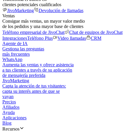
clientes potenciales cualificados
JivoMarketing
Devolución de llamadas
Ventas
Consigue más ventas, un mayor valor medio
de los pedidos y una mayor base de clientes
Teléfono empresarial de JivoChat
Chat de equipos de JivoChat
Integraciones
Teléfono Plus
Video llamadas
CRM
Agente de IA
Gestiona las preguntas
más frecuentes
WhatsApp
Aumenta las ventas y ofrece asistencia
a tus clientes a través de su aplicación
de mensajería preferida
JivoMarketing
Capta la atención de tus visitantes:
capta su interés antes de que se
vayan
Precios
Afiliados
Ayuda
Aplicaciones
Blog
Recursos