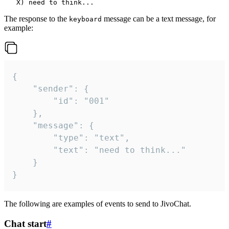
The response to the
message can be a text message, for
keyboard
example:
{

	"sender": {

		"id": "001"

	},

	"message": {

		"type": "text",

		"text": "need to think..."

	}

}
The following are examples of events to send to JivoChat.
Chat start
#