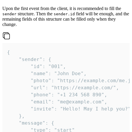
Upon the first event from the client, it is recommended to fill the
structure. Then the
field will be enough, and the
sender
sender.id
remaining fields of this structure can be filled only when they
change.
{

	"sender": {

		"id": "001",

		"name": "John Doe",

		"photo": "https://example.com/me.jpg",

		"url": "https://example.com/",

		"phone": "+1 234 568 890",

		"email": "me@example.com",

		"invite": "Hello! May I help you?"

	},

	"message": {

		"type": "start"
