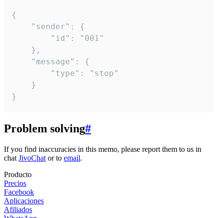
{

	"sender": {

		"id": "001"

	},

	"message": {

		"type": "stop"

	}

}
Problem solving
#
If you find inaccuracies in this memo, please report them to us in
chat
JivoChat
or to
email
.
Producto
Precios
Facebook
Aplicaciones
Afiliados