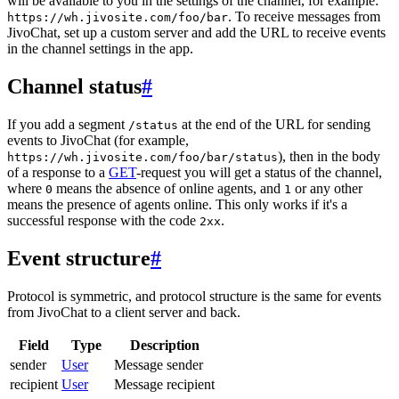
will be available to you in the settings of the channel, for example:
. To receive messages from
https://wh.jivosite.com/foo/bar
JivoChat, set up a custom server and add the URL to receive events
in the channel settings in the app.
Channel status
#
If you add a segment
at the end of the URL for sending
/status
events to JivoChat (for example,
), then in the body
https://wh.jivosite.com/foo/bar/status
of a response to a
GET
-request you will get a status of the channel,
where
means the absence of online agents, and
or any other
0
1
means the presence of agents online. This only works if it's a
successful response with the code
.
2xx
Event structure
#
Protocol is symmetric, and protocol structure is the same for events
from JivoChat to a client server and back.
Field
Type
Description
sender
User
Message sender
recipient
User
Message recipient