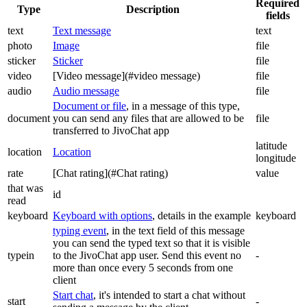
Required
Type
Description
fields
text
Text message
text
photo
Image
file
sticker
Sticker
file
video
[Video message](#video message)
file
audio
Audio message
file
Document or file
, in a message of this type,
document
you can send any files that are allowed to be
file
transferred to JivoChat app
latitude
location
Location
longitude
rate
[Chat rating](#Chat rating)
value
that was
id
read
keyboard
Keyboard with options
, details in the example
keyboard
typing event
, in the text field of this message
you can send the typed text so that it is visible
typein
to the JivoChat app user. Send this event no
-
more than once every 5 seconds from one
client
Start chat
, it's intended to start a chat without
start
-