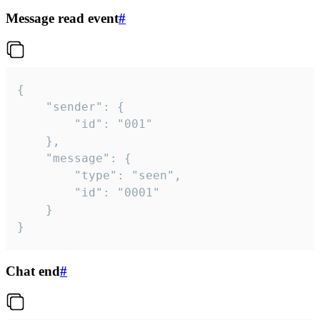
Message read event
#
{

	"sender": {

		"id": "001"

	},

	"message": {

		"type": "seen",

		"id": "0001"

	}

}
Chat end
#