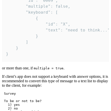
		"id": "0009",

		"multiple": false,

		"keyboard": [

			{

				"id": "X",

				"text": "need to think..."

			}

		]

	}

}
or more than one, if
.
multiple = true
If client’s app does not support a keyboard with answer options, it is
recommended to convert this type of message to a text list to display
to the client, for example:
 Survey

 To be or not to be?

   1) yes

   2) no
