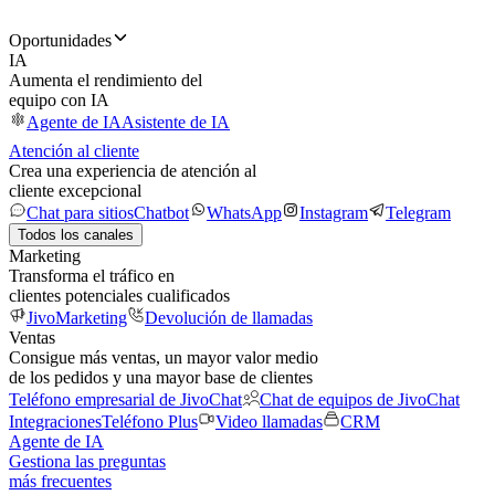
Oportunidades
IA
Aumenta el rendimiento del
equipo con IA
Agente de IA
Asistente de IA
Atención al cliente
Crea una experiencia de atención al
cliente excepcional
Chat para sitios
Chatbot
WhatsApp
Instagram
Telegram
Todos los canales
Marketing
Transforma el tráfico en
clientes potenciales cualificados
JivoMarketing
Devolución de llamadas
Ventas
Consigue más ventas, un mayor valor medio
de los pedidos y una mayor base de clientes
Teléfono empresarial de JivoChat
Chat de equipos de JivoChat
Integraciones
Teléfono Plus
Video llamadas
CRM
Agente de IA
Gestiona las preguntas
más frecuentes