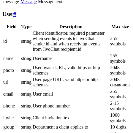
message
Message
Message text
User
#
Field
Type
Description
Max size
Client identificator, required parameter
when sending events to JivoChat
255
id
string
sender.id and when receiving events
symbols
from JivoChat recipient.id
255
name
string
Username
symbols
User avatar URL, valid https or http
2048
photo
string
schemes
symbols
User page URL, valid https or http
2048
url
string
schemes
символов
255
email
string
User email
symbols
2-15
phone
string
User phone number
symbols
1000
invite
string
Client invitation text
symbols
group
string
Department a client applies to
10 digits