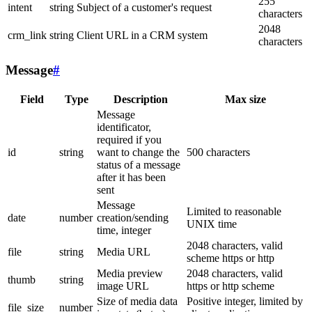
255
intent
string
Subject of a customer's request
characters
2048
crm_link
string
Client URL in a CRM system
characters
Message
#
Field
Type
Description
Max size
Message
identificator,
required if you
id
string
want to change the
500 characters
status of a message
after it has been
sent
Message
Limited to reasonable
date
number
creation/sending
UNIX time
time, integer
2048 characters, valid
file
string
Media URL
scheme https or http
Media preview
2048 characters, valid
thumb
string
image URL
https or http scheme
Size of media data
Positive integer, limited by
file_size
number