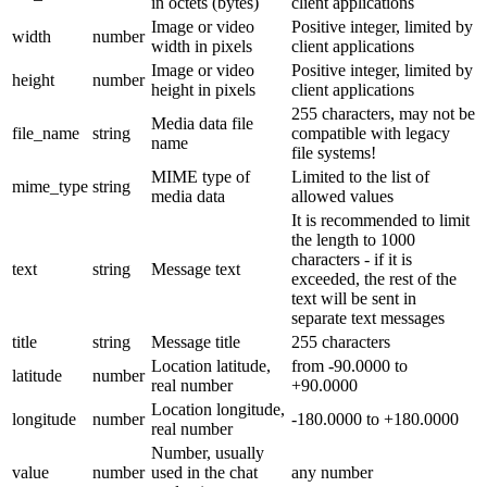
in octets (bytes)
client applications
Image or video
Positive integer, limited by
width
number
width in pixels
client applications
Image or video
Positive integer, limited by
height
number
height in pixels
client applications
255 characters, may not be
Media data file
file_name
string
compatible with legacy
name
file systems!
MIME type of
Limited to the list of
mime_type
string
media data
allowed values
It is recommended to limit
the length to 1000
characters - if it is
text
string
Message text
exceeded, the rest of the
text will be sent in
separate text messages
title
string
Message title
255 characters
Location latitude,
from -90.0000 to
latitude
number
real number
+90.0000
Location longitude,
longitude
number
-180.0000 to +180.0000
real number
Number, usually
value
number
used in the chat
any number