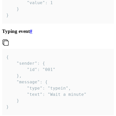
		"value": 1

	}

}
Typing event
#
{

	"sender": {

		"id": "001"

	},

	"message": {

		"type": "typein",

		"text": "Wait a minute"

	}

}