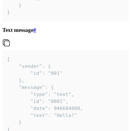
	}

}
Text message
#
{

	"sender": {

		"id": "001"

	},

	"message": {

		"type": "text",

		"id": "0001",

		"date": 946684800,

		"text": "Hello!"

	}

}