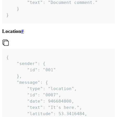
		"text": "Document comment."

	}

}
Location
#
{

	"sender": {

		"id": "001"

	},

	"message": {

		"type": "location",

		"id": "0007",

		"date": 946684800,

		"text": "It's here.",

		"latitude": 53.3416484,
