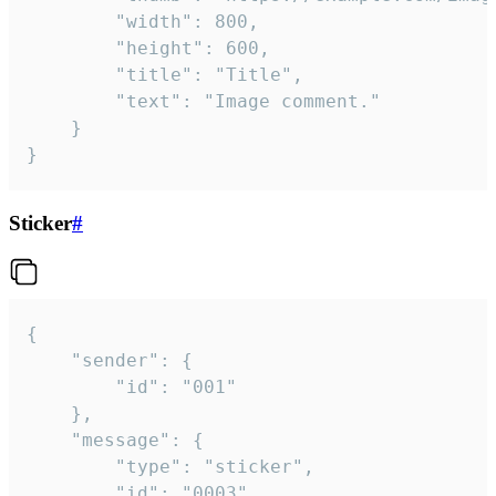
		"width": 800,

		"height": 600,

		"title": "Title",

		"text": "Image comment."

	}

}
Sticker
#
{

	"sender": {

		"id": "001"

	},

	"message": {

		"type": "sticker",

		"id": "0003",
