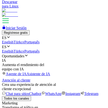
Descargar
para Linux
Iniciar Sesión
Regístrese gratis
ES
English
Türkçe
Português
ES
English
Türkçe
Português
Oportunidades
IA
Aumenta el rendimiento del
equipo con IA
Agente de IA
Asistente de IA
Atención al cliente
Crea una experiencia de atención al
cliente excepcional
Chat para sitios
Chatbot
WhatsApp
Instagram
Telegram
Todos los canales
Marketing
Transforma el tráfico en