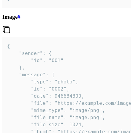
Image
#
{

	"sender": {

		"id": "001"

	},

	"message": {

		"type": "photo",

		"id": "0002",

		"date": 946684800,

		"file": "https://example.com/image.png",

		"mime_type": "image/png",

		"file_name": "image.png",

		"file_size": 1024,

		"thumb": "https://example.com/image_thumb.png",
