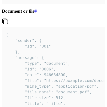
Document or file
#
{

	"sender": {

		"id": "001"

	},

	"message": {

		"type": "document",

		"id": "0006",

		"date": 946684800,

		"file": "https://example.com/document.pdf",

		"mime_type": "application/pdf",

		"file_name": "document.pdf",

		"file_size": 512,

		"title": "Title",
