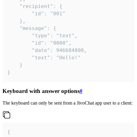
	"recipient": {

		"id": "001"

	},

	"message": {

		"type": "text",

		"id": "0000",

		"date": 946684800,

		"text": "Hello!"

	}

}
Keyboard with answer options
#
The keyboard can only be sent from a JivoChat app user to a client:
{
