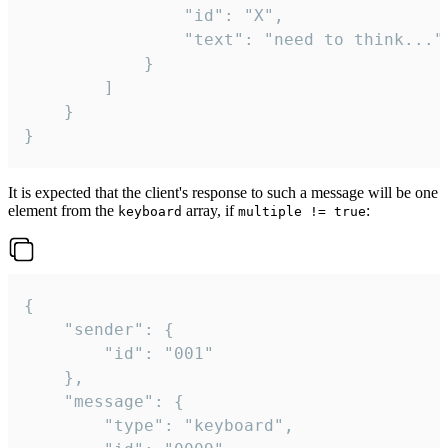
				"id": "X",

				"text": "need to think..."

			}

		]

	}

}
It is expected that the client's response to such a message will be one
element from the
array, if
:
keyboard
multiple != true
{

	"sender": {

		"id": "001"

	},

	"message": {

		"type": "keyboard",
