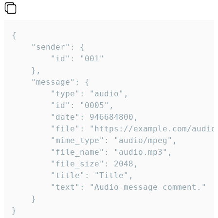
{

	"sender": {

		"id": "001"

	},

	"message": {

		"type": "audio",

		"id": "0005",

		"date": 946684800,

		"file": "https://example.com/audio.mp3",

		"mime_type": "audio/mpeg",

		"file_name": "audio.mp3",

		"file_size": 2048,

		"title": "Title",

		"text": "Audio message comment."

	}

}