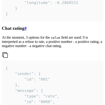
		"longitude": -6.2868531

	}

}
Chat rating
#
At the moment, 3 options for the
field are used: 0 is
value
interpreted as a refuse to rate, a positive number - a positive rating, a
negative number - a negative chat rating.
{

	"sender": {

		"id": "001"

	},

	"message": {

		"type": "rate",

		"id": "0008",
