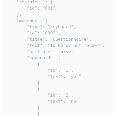
	"recipient": {

		"id": "001"

	},

	"message": {

		"type": "keyboard",

		"id": "0009",

		"title": "Questionnaire",

		"text": "To be or not to be?",

		"multiple": false,

		"keyboard": [

			{

				"id": "1",

				"text": "yes"

			},

			{

				"id": "2",

				"text": "no"

			},

			{
