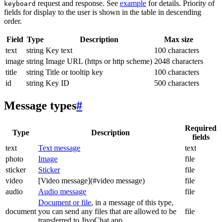
request and response. See
example
for details. Priority of
keyboard
fields for display to the user is shown in the table in descending
order.
Field
Type
Description
Max size
text
string
Key text
100 characters
image
string
Image URL (https or http scheme)
2048 characters
title
string
Title or tooltip key
100 characters
id
string
Key ID
500 characters
Message types
#
Required
Type
Description
fields
text
Text message
text
photo
Image
file
sticker
Sticker
file
video
[Video message](#video message)
file
audio
Audio message
file
Document or file
, in a message of this type,
document
you can send any files that are allowed to be
file
transferred to JivoChat app