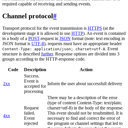
required capable of receiving and sending events.
Channel protocol
#
Transport protocol for the event transmission is
HTTPS
(at the
development stage it is allowed to use
HTTP
). An event is contained
in a body of a
POST
-request in
JSON
format (note: text encoding in
JSON format is
UTF-8
), requests must have an appropriate header
. Event
Content-Type: application/json; charset=utf-8
structure is described
further
. Response options are divided into 3
groups according to the HTTP-response code.
Code
Description
Action
Success.
Event is
2xx
Inform the user about successfull delivery
accepted for
processing
There may be a description of the error
(type of content Content-Type: text/plain;
Request
charset=utf-8) in the body of the response.
failed.
This event should not be resubmitted. It is
4xx
Event
necessary to find and correct the error of
rejected
the program or channel settings that led to