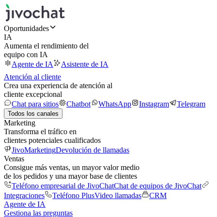
Oportunidades
IA
Aumenta el rendimiento del
equipo con IA
Agente de IA
Asistente de IA
Atención al cliente
Crea una experiencia de atención al
cliente excepcional
Chat para sitios
Chatbot
WhatsApp
Instagram
Telegram
Todos los canales
Marketing
Transforma el tráfico en
clientes potenciales cualificados
JivoMarketing
Devolución de llamadas
Ventas
Consigue más ventas, un mayor valor medio
de los pedidos y una mayor base de clientes
Teléfono empresarial de JivoChat
Chat de equipos de JivoChat
Integraciones
Teléfono Plus
Video llamadas
CRM
Agente de IA
Gestiona las preguntas