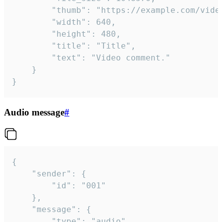
		"thumb": "https://example.com/video_thumb.png",

		"width": 640,

		"height": 480,

		"title": "Title",

		"text": "Video comment."

	}

}
Audio message
#
{

	"sender": {

		"id": "001"

	},

	"message": {

		"type": "audio",
