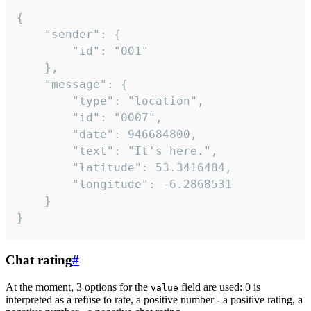
{

	"sender": {

		"id": "001"

	},

	"message": {

		"type": "location",

		"id": "0007",

		"date": 946684800,

		"text": "It's here.",

		"latitude": 53.3416484,

		"longitude": -6.2868531

	}

}
Chat rating
#
At the moment, 3 options for the
field are used: 0 is
value
interpreted as a refuse to rate, a positive number - a positive rating, a