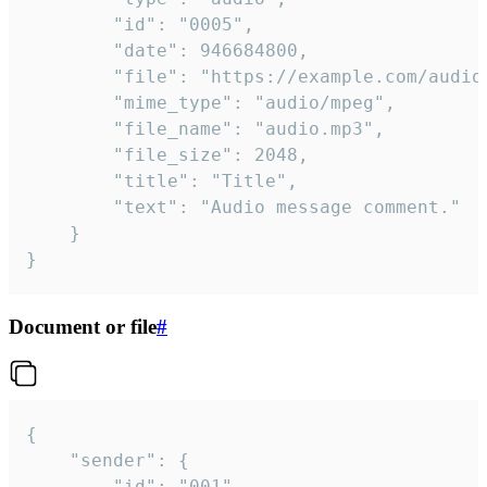
		"id": "0005",

		"date": 946684800,

		"file": "https://example.com/audio.mp3",

		"mime_type": "audio/mpeg",

		"file_name": "audio.mp3",

		"file_size": 2048,

		"title": "Title",

		"text": "Audio message comment."

	}

}
Document or file
#
{

	"sender": {

		"id": "001"
