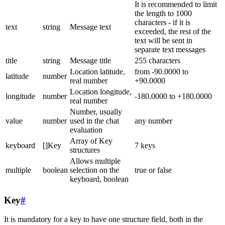
It is recommended to limit
the length to 1000
characters - if it is
text
string
Message text
exceeded, the rest of the
text will be sent in
separate text messages
title
string
Message title
255 characters
Location latitude,
from -90.0000 to
latitude
number
real number
+90.0000
Location longitude,
longitude
number
-180.0000 to +180.0000
real number
Number, usually
value
number
used in the chat
any number
evaluation
Array of Key
keyboard
[]Key
7 keys
structures
Allows multiple
multiple
boolean
selection on the
true or false
keyboard, boolean
Key
#
It is mandatory for a key to have one structure field, both in the