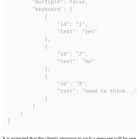
		"multiple": false,

		"keyboard": [

			{

				"id": "1",

				"text": "yes"

			},

			{

				"id": "2",

				"text": "no"

			},

			{

				"id": "X",

				"text": "need to think..."

			}

		]

	}

}
It is expected that the client's response to such a message will be one