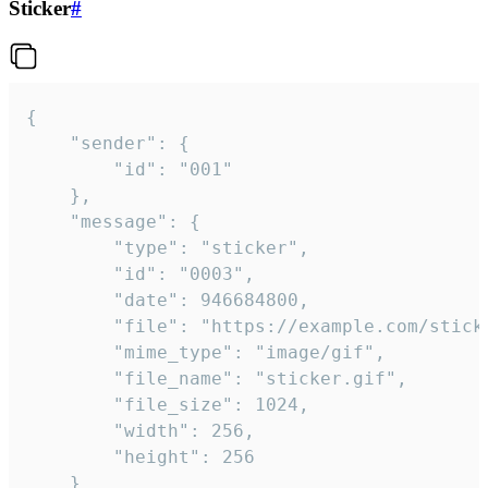
Sticker
#
{

	"sender": {

		"id": "001"

	},

	"message": {

		"type": "sticker",

		"id": "0003",

		"date": 946684800,

		"file": "https://example.com/sticker.gif",

		"mime_type": "image/gif",

		"file_name": "sticker.gif",

		"file_size": 1024,

		"width": 256,

		"height": 256

	}
