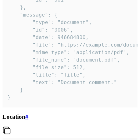
	},

	"message": {

		"type": "document",

		"id": "0006",

		"date": 946684800,

		"file": "https://example.com/document.pdf",

		"mime_type": "application/pdf",

		"file_name": "document.pdf",

		"file_size": 512,

		"title": "Title",

		"text": "Document comment."

	}

}
Location
#