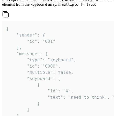
element from the
array, if
:
keyboard
multiple != true
{

	"sender": {

		"id": "001"

	},

	"message": {

		"type": "keyboard",

		"id": "0009",

		"multiple": false,

		"keyboard": [

			{

				"id": "X",

				"text": "need to think..."

			}

		]

	}
