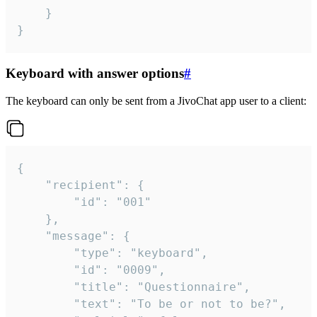
	}

}
Keyboard with answer options
#
The keyboard can only be sent from a JivoChat app user to a client:
{

	"recipient": {

		"id": "001"

	},

	"message": {

		"type": "keyboard",

		"id": "0009",

		"title": "Questionnaire",

		"text": "To be or not to be?",
