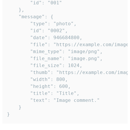
		"id": "001"

	},

	"message": {

		"type": "photo",

		"id": "0002",

		"date": 946684800,

		"file": "https://example.com/image.png",

		"mime_type": "image/png",

		"file_name": "image.png",

		"file_size": 1024,

		"thumb": "https://example.com/image_thumb.png",

		"width": 800,

		"height": 600,

		"title": "Title",

		"text": "Image comment."

	}

}