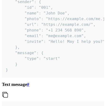
	"sender": {

		"id": "001",

		"name": "John Doe",

		"photo": "https://example.com/me.jpg",

		"url": "https://example.com/",

		"phone": "+1 234 568 890",

		"email": "me@example.com",

		"invite": "Hello! May I help you?"

	},

	"message": {

		"type": "start"

	}

}
Text message
#