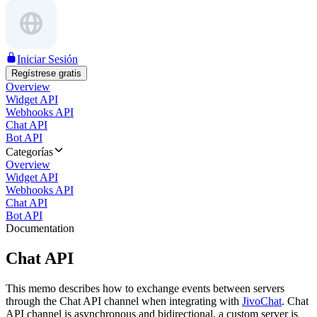
Iniciar Sesión
Regístrese gratis
Overview
Widget API
Webhooks API
Chat API
Bot API
Categorías
Overview
Widget API
Webhooks API
Chat API
Bot API
Documentation
Chat API
This memo describes how to exchange events between servers
through the Chat API channel when integrating with
JivoChat
. Chat
API channel is asynchronous and bidirectional, a custom server is