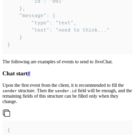
		"id": "001"

	},

	"message": {

		"type": "text",

		"text": "need to think..."

	}

}
The following are examples of events to send to JivoChat.
Chat start
#
Upon the first event from the client, it is recommended to fill the
structure. Then the
field will be enough, and the
sender
sender.id
remaining fields of this structure can be filled only when they
change.
{
