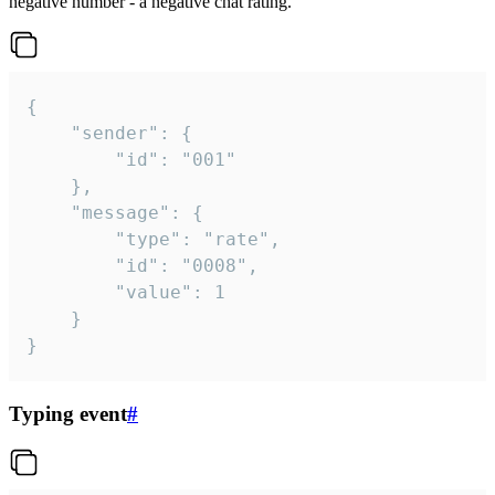
negative number - a negative chat rating.
{

	"sender": {

		"id": "001"

	},

	"message": {

		"type": "rate",

		"id": "0008",

		"value": 1

	}

}
Typing event
#