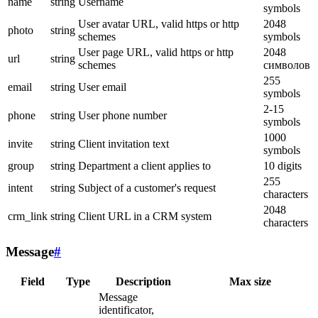
name
string
Username
symbols
User avatar URL, valid https or http
2048
photo
string
schemes
symbols
User page URL, valid https or http
2048
url
string
schemes
символов
255
email
string
User email
symbols
2-15
phone
string
User phone number
symbols
1000
invite
string
Client invitation text
symbols
group
string
Department a client applies to
10 digits
255
intent
string
Subject of a customer's request
characters
2048
crm_link
string
Client URL in a CRM system
characters
Message
#
Field
Type
Description
Max size
Message
identificator,