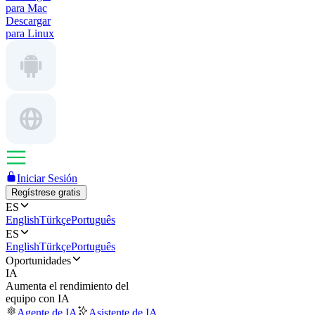
para Mac
Descargar
para Linux
Iniciar Sesión
Regístrese gratis
ES
English
Türkçe
Português
ES
English
Türkçe
Português
Oportunidades
IA
Aumenta el rendimiento del
equipo con IA
Agente de IA
Asistente de IA