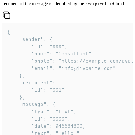
recipient of the message is identified by the
field.
recipient.id
{

	"sender": {

		"id": "XXX",

		"name": "Consultant",

		"photo": "https://example.com/avatar.png",

		"email": "info@jivosite.com"

	},

	"recipient": {

		"id": "001"

	},

	"message": {

		"type": "text",

		"id": "0000",

		"date": 946684800,

		"text": "Hello!"
