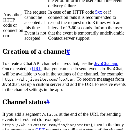
the error. Inform the user about the event
delivery failure
The request
In case of an HTTP code
5xx
or if
Any other
cannot be
connection fails it is recommended to
HTTP
accepted at
resend the request up to 3 times with an
code or
this time.
interval of 3-60 seconds. Inform the user
connection
Event is not
that the event is temporarily undeliverable.
error
accepted
Contact server support
Creation of a channel
#
To create a Chat API channel in JivoChat, use the
JivoChat app
.
Once created, a
URL
, that you can use to send events to JivoChat,
will be available to you in the settings of the channel, for example:
. To receive messages from
https://wh.jivosite.com/foo/bar
JivoChat, set up a custom server and add the URL to receive events
in the channel settings in the app.
Channel status
#
If you add a segment
at the end of the URL for sending
/status
events to JivoChat (for example,
), then in the body
https://wh.jivosite.com/foo/bar/status
of a response to a
GET
-request you will get a status of the channel,