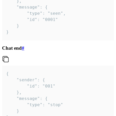
	},

	"message": {

		"type": "seen",

		"id": "0001"

	}

}
Chat end
#
{

	"sender": {

		"id": "001"

	},

	"message": {

		"type": "stop"

	}
