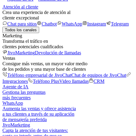
Atención al cliente
Crea una experiencia de atención al
cliente excepcional
Chat para sitios
Chatbot
WhatsApp
Instagram
Telegram
Todos los canales
Marketing
Transforma el tráfico en
clientes potenciales cualificados
JivoMarketing
Devolución de llamadas
Ventas
Consigue más ventas, un mayor valor medio
de los pedidos y una mayor base de clientes
Teléfono empresarial de JivoChat
Chat de equipos de JivoChat
Integraciones
Teléfono Plus
Video llamadas
CRM
Agente de IA
Gestiona las preguntas
más frecuentes
WhatsApp
Aumenta las ventas y ofrece asistencia
a tus clientes a través de su aplicación
de mensajería preferida
JivoMarketing
Capta la atención de tus visitantes:
capta su interés antes de que se