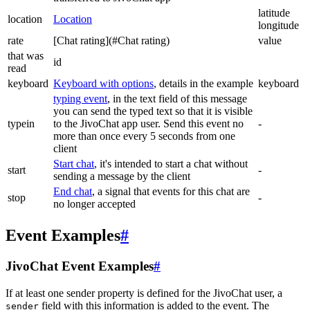
latitude
location
Location
longitude
rate
[Chat rating](#Chat rating)
value
that was
id
read
keyboard
Keyboard with options
, details in the example
keyboard
typing event
, in the text field of this message
you can send the typed text so that it is visible
typein
to the JivoChat app user. Send this event no
-
more than once every 5 seconds from one
client
Start chat
, it's intended to start a chat without
start
-
sending a message by the client
End chat
, a signal that events for this chat are
stop
-
no longer accepted
Event Examples
#
JivoChat Event Examples
#
If at least one sender property is defined for the JivoChat user, a
field with this information is added to the event. The
sender