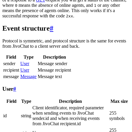
where
means the absence of online agents, and
or any other
0
1
means the presence of agents online. This only works if it's a
successful response with the code
.
2xx
Event structure
#
Protocol is symmetric, and protocol structure is the same for events
from JivoChat to a client server and back.
Field
Type
Description
sender
User
Message sender
recipient
User
Message recipient
message
Message
Message text
User
#
Field
Type
Description
Max size
Client identificator, required parameter
when sending events to JivoChat
255
id
string
sender.id and when receiving events
symbols
from JivoChat recipient.id
255