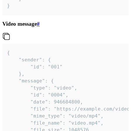
}
Video message
#
{

	"sender": {

		"id": "001"

	},

	"message": {

		"type": "video",

		"id": "0004",

		"date": 946684800,

		"file": "https://example.com/video.mp4",

		"mime_type": "video/mp4",

		"file_name": "video.mp4",

		"file_size": 1048576,
