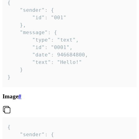
{

	"sender": {

		"id": "001"

	},

	"message": {

		"type": "text",

		"id": "0001",

		"date": 946684800,

		"text": "Hello!"

	}

}
Image
#
{

	"sender": {
