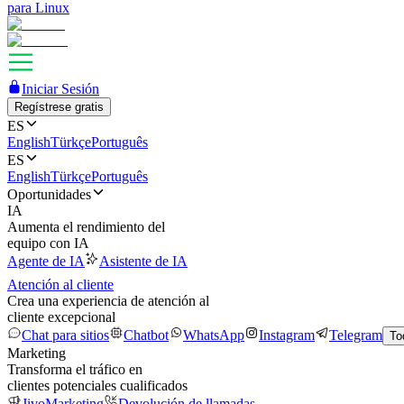
para Linux
Iniciar Sesión
Regístrese gratis
ES
English
Türkçe
Português
ES
English
Türkçe
Português
Oportunidades
IA
Aumenta el rendimiento del
equipo con IA
Agente de IA
Asistente de IA
Atención al cliente
Crea una experiencia de atención al
cliente excepcional
Chat para sitios
Chatbot
WhatsApp
Instagram
Telegram
To
Marketing
Transforma el tráfico en
clientes potenciales cualificados
JivoMarketing
Devolución de llamadas