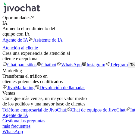
Oportunidades
IA
Aumenta el rendimiento del
equipo con IA
Agente de IA
Asistente de IA
Atención al cliente
Crea una experiencia de atención al
cliente excepcional
Chat para sitios
Chatbot
WhatsApp
Instagram
Telegram
To
Marketing
Transforma el tráfico en
clientes potenciales cualificados
JivoMarketing
Devolución de llamadas
Ventas
Consigue más ventas, un mayor valor medio
de los pedidos y una mayor base de clientes
Teléfono empresarial de JivoChat
Chat de equipos de JivoChat
In
Agente de IA
Gestiona las preguntas
más frecuentes
WhatsApp