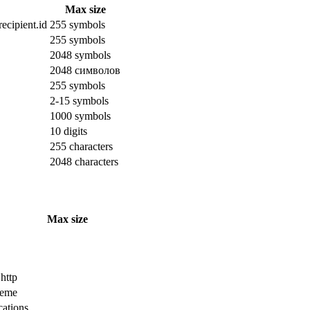
Max size
ecipient.id
255 symbols
255 symbols
2048 symbols
2048 символов
255 symbols
2-15 symbols
1000 symbols
10 digits
255 characters
2048 characters
Max size
 http
cheme
cations