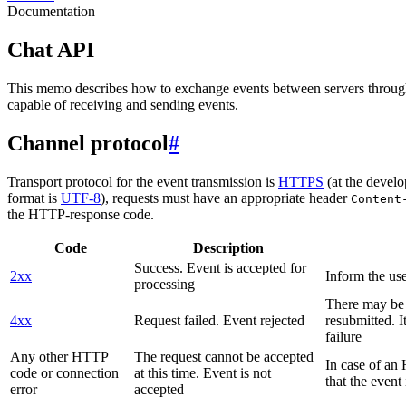
Documentation
Chat API
This memo describes how to exchange events between servers throug
capable of receiving and sending events.
Channel protocol
#
Transport protocol for the event transmission is
HTTPS
(at the develo
format is
UTF-8
), requests must have an appropriate header
Content
the HTTP-response code.
Code
Description
Success. Event is accepted for
2xx
Inform the use
processing
There may be a
4xx
Request failed. Event rejected
resubmitted. I
failure
Any other HTTP
The request cannot be accepted
In case of a
code or connection
at this time. Event is not
that the event
error
accepted