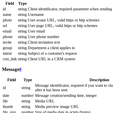
Field
Type
id
string
Client identificator, required parameter when sending
name
string
Username
photo
string
User avatar URL, valid https or http schemes
url
string
User page URL, valid https or http schemes
email
string
User email
phone
string
User phone number
invite
string
Client invitation text
group
string
Department a client applies to
intent
string
Subject of a customer's request
crm_link
string
Client URL in a CRM system
Message
#
Field
Type
Description
Message identificator, required if you want to ch
id
string
after it has been sent
date
number
Message creation/sending time, integer
file
string
Media URL
thumb
string
Media preview image URL
file_size
number
Size of media data in octets (bytes)