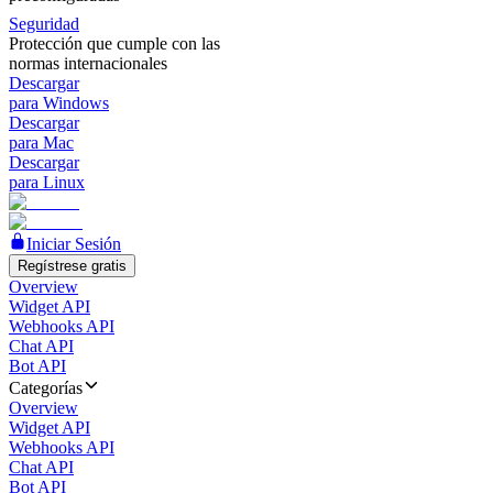
Seguridad
Protección que cumple con las
normas internacionales
Descargar
para Windows
Descargar
para Mac
Descargar
para Linux
Iniciar Sesión
Regístrese gratis
Overview
Widget API
Webhooks API
Chat API
Bot API
Categorías
Overview
Widget API
Webhooks API
Chat API
Bot API