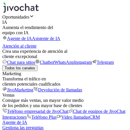
Oportunidades
IA
Aumenta el rendimiento del
equipo con IA
Agente de IA
Asistente de IA
Atención al cliente
Crea una experiencia de atención al
cliente excepcional
Chat para sitios
Chatbot
WhatsApp
Instagram
Telegram
Todos los canales
Marketing
Transforma el tráfico en
clientes potenciales cualificados
JivoMarketing
Devolución de llamadas
Ventas
Consigue más ventas, un mayor valor medio
de los pedidos y una mayor base de clientes
Teléfono empresarial de JivoChat
Chat de equipos de JivoChat
Integraciones
Teléfono Plus
Video llamadas
CRM
Agente de IA
Gestiona las preguntas