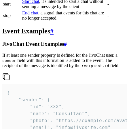
Start chat
, it's intended to start a chat without
start
-
sending a message by the client
End chat
, a signal that events for this chat are
stop
-
no longer accepted
Event Examples
#
JivoChat Event Examples
#
If at least one sender property is defined for the JivoChat user, a
field with this information is added to the event. The
sender
recipient of the message is identified by the
field.
recipient.id
{

	"sender": {

		"id": "XXX",

		"name": "Consultant",

		"photo": "https://example.com/avatar.png",

		"email": "info@jivosite.com"
