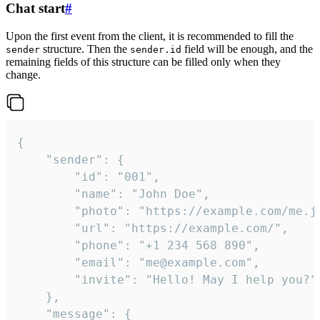
Chat start
#
Upon the first event from the client, it is recommended to fill the
structure. Then the
field will be enough, and the
sender
sender.id
remaining fields of this structure can be filled only when they
change.
{

	"sender": {

		"id": "001",

		"name": "John Doe",

		"photo": "https://example.com/me.jpg",

		"url": "https://example.com/",

		"phone": "+1 234 568 890",

		"email": "me@example.com",

		"invite": "Hello! May I help you?"

	},

	"message": {
