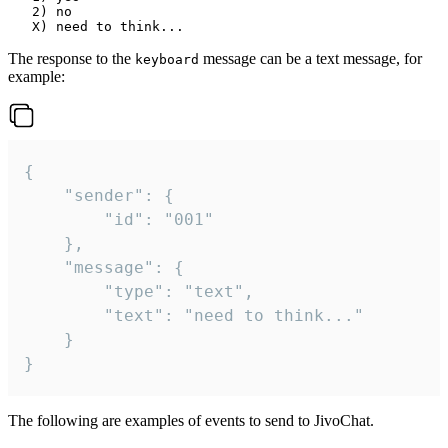
   2) no

The response to the
message can be a text message, for
keyboard
example:
{

	"sender": {

		"id": "001"

	},

	"message": {

		"type": "text",

		"text": "need to think..."

	}

}
The following are examples of events to send to JivoChat.