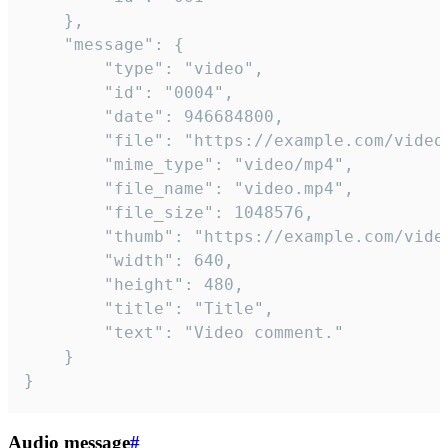
	},

	"message": {

		"type": "video",

		"id": "0004",

		"date": 946684800,

		"file": "https://example.com/video.mp4",

		"mime_type": "video/mp4",

		"file_name": "video.mp4",

		"file_size": 1048576,

		"thumb": "https://example.com/video_thumb.png",

		"width": 640,

		"height": 480,

		"title": "Title",

		"text": "Video comment."

	}

}
Audio message
#