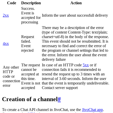
Code
Description
Action
Success.
Event is
2xx
Inform the user about successfull delivery
accepted for
processing
There may be a description of the error
(type of content Content-Type: text/plain;
Request
charset=utf-8) in the body of the response.
failed.
This event should not be resubmitted. It is
4xx
Event
necessary to find and correct the error of
rejected
the program or channel settings that led to
the error. Inform the user about the event
delivery failure
The request
In case of an HTTP code
5xx
or if
Any other
cannot be
connection fails it is recommended to
HTTP
accepted at
resend the request up to 3 times with an
code or
this time.
interval of 3-60 seconds. Inform the user
connection
Event is not
that the event is temporarily undeliverable.
error
accepted
Contact server support
Creation of a channel
#
To create a Chat API channel in JivoChat, use the
JivoChat app
.