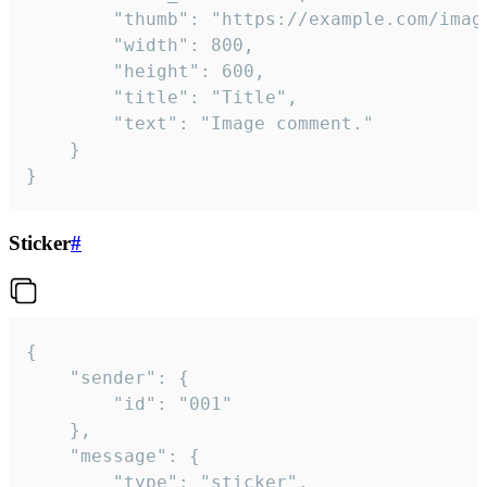
		"thumb": "https://example.com/image_thumb.png",

		"width": 800,

		"height": 600,

		"title": "Title",

		"text": "Image comment."

	}

}
Sticker
#
{

	"sender": {

		"id": "001"

	},

	"message": {

		"type": "sticker",
