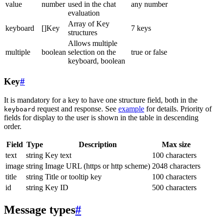
value
number
used in the chat
any number
evaluation
Array of Key
keyboard
[]Key
7 keys
structures
Allows multiple
multiple
boolean
selection on the
true or false
keyboard, boolean
Key
#
It is mandatory for a key to have one structure field, both in the
request and response. See
example
for details. Priority of
keyboard
fields for display to the user is shown in the table in descending
order.
Field
Type
Description
Max size
text
string
Key text
100 characters
image
string
Image URL (https or http scheme)
2048 characters
title
string
Title or tooltip key
100 characters
id
string
Key ID
500 characters
Message types
#