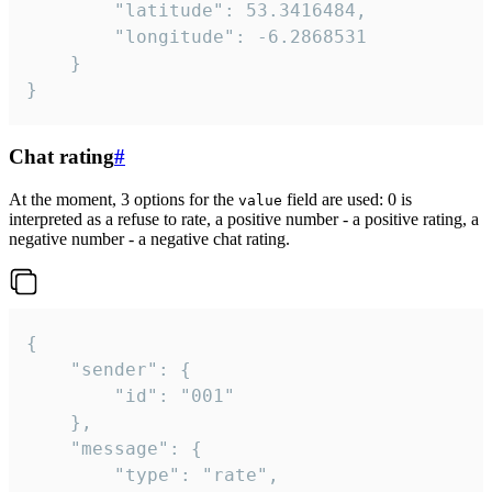
		"latitude": 53.3416484,

		"longitude": -6.2868531

	}

}
Chat rating
#
At the moment, 3 options for the
field are used: 0 is
value
interpreted as a refuse to rate, a positive number - a positive rating, a
negative number - a negative chat rating.
{

	"sender": {

		"id": "001"

	},

	"message": {

		"type": "rate",
