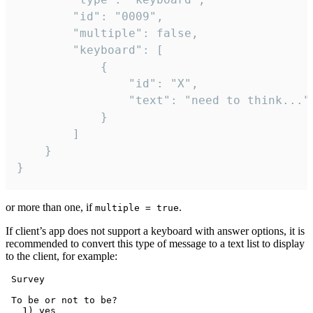
		"id": "0009",

		"multiple": false,

		"keyboard": [

			{

				"id": "X",

				"text": "need to think..."

			}

		]

	}

}
or more than one, if
.
multiple = true
If client’s app does not support a keyboard with answer options, it is
recommended to convert this type of message to a text list to display
to the client, for example:
 Survey

 To be or not to be?

   1) yes
