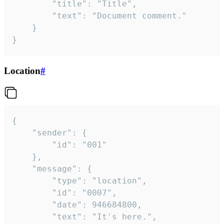
		"title": "Title",

		"text": "Document comment."

	}

}
Location
#
{

	"sender": {

		"id": "001"

	},

	"message": {

		"type": "location",

		"id": "0007",

		"date": 946684800,

		"text": "It's here.",
