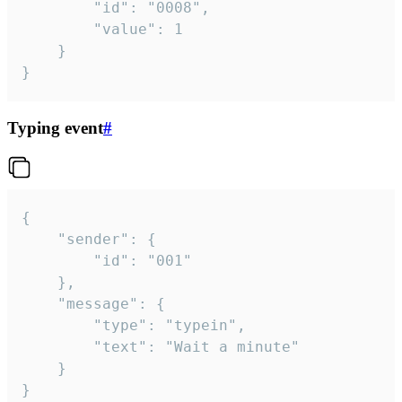
		"id": "0008",

		"value": 1

	}

}
Typing event
#
{

	"sender": {

		"id": "001"

	},

	"message": {

		"type": "typein",

		"text": "Wait a minute"

	}

}