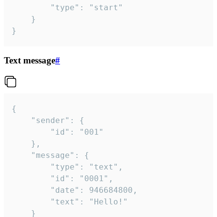
		"type": "start"

	}

}
Text message
#
{

	"sender": {

		"id": "001"

	},

	"message": {

		"type": "text",

		"id": "0001",

		"date": 946684800,

		"text": "Hello!"

	}
