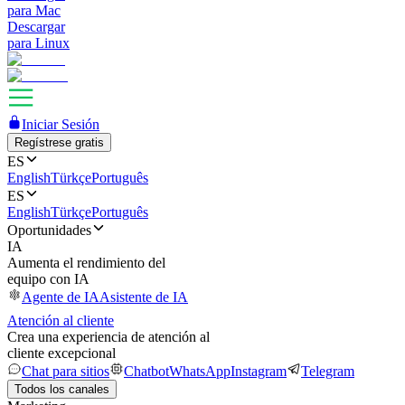
para Mac
Descargar
para Linux
Iniciar Sesión
Regístrese gratis
ES
English
Türkçe
Português
ES
English
Türkçe
Português
Oportunidades
IA
Aumenta el rendimiento del
equipo con IA
Agente de IA
Asistente de IA
Atención al cliente
Crea una experiencia de atención al
cliente excepcional
Chat para sitios
Chatbot
WhatsApp
Instagram
Telegram
Todos los canales