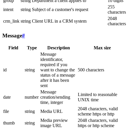
group
string
Department a client applies to
10 digits
255
intent
string
Subject of a customer's request
characters
2048
crm_link
string
Client URL in a CRM system
characters
Message
#
Field
Type
Description
Max size
Message
identificator,
required if you
id
string
want to change the
500 characters
status of a message
after it has been
sent
Message
Limited to reasonable
date
number
creation/sending
UNIX time
time, integer
2048 characters, valid
file
string
Media URL
scheme https or http
Media preview
2048 characters, valid
thumb
string
image URL
https or http scheme