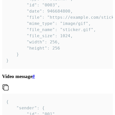
		"id": "0003",

		"date": 946684800,

		"file": "https://example.com/sticker.gif",

		"mime_type": "image/gif",

		"file_name": "sticker.gif",

		"file_size": 1024,

		"width": 256,

		"height": 256

	}

}
Video message
#
{

	"sender": {

		"id": "001"
