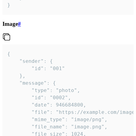
}
Image
#
{

	"sender": {

		"id": "001"

	},

	"message": {

		"type": "photo",

		"id": "0002",

		"date": 946684800,

		"file": "https://example.com/image.png",

		"mime_type": "image/png",

		"file_name": "image.png",

		"file_size": 1024,
