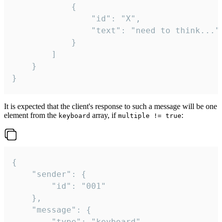
			{

				"id": "X",

				"text": "need to think..."

			}

		]

	}

}
It is expected that the client's response to such a message will be one
element from the
array, if
:
keyboard
multiple != true
{

	"sender": {

		"id": "001"

	},

	"message": {

		"type": "keyboard",
