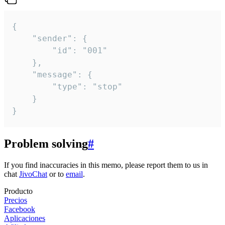
{

	"sender": {

		"id": "001"

	},

	"message": {

		"type": "stop"

	}

}
Problem solving
#
If you find inaccuracies in this memo, please report them to us in
chat
JivoChat
or to
email
.
Producto
Precios
Facebook
Aplicaciones