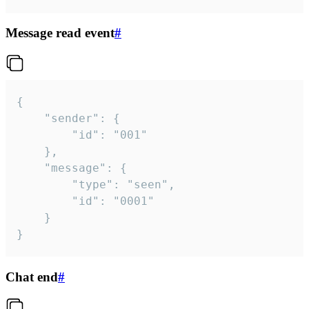
Message read event
#
{

	"sender": {

		"id": "001"

	},

	"message": {

		"type": "seen",

		"id": "0001"

	}

}
Chat end
#