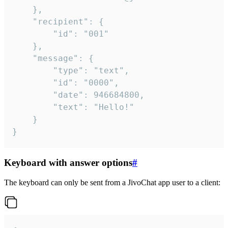
	},

	"recipient": {

		"id": "001"

	},

	"message": {

		"type": "text",

		"id": "0000",

		"date": 946684800,

		"text": "Hello!"

	}

}
Keyboard with answer options
#
The keyboard can only be sent from a JivoChat app user to a client: