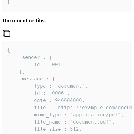
}
Document or file
#
{

	"sender": {

		"id": "001"

	},

	"message": {

		"type": "document",

		"id": "0006",

		"date": 946684800,

		"file": "https://example.com/document.pdf",

		"mime_type": "application/pdf",

		"file_name": "document.pdf",

		"file_size": 512,
