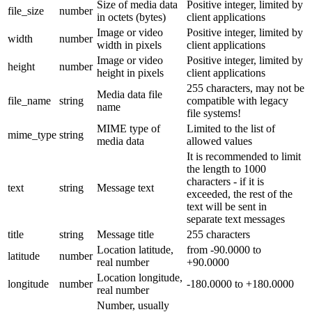
Size of media data
Positive integer, limited by
file_size
number
in octets (bytes)
client applications
Image or video
Positive integer, limited by
width
number
width in pixels
client applications
Image or video
Positive integer, limited by
height
number
height in pixels
client applications
255 characters, may not be
Media data file
file_name
string
compatible with legacy
name
file systems!
MIME type of
Limited to the list of
mime_type
string
media data
allowed values
It is recommended to limit
the length to 1000
characters - if it is
text
string
Message text
exceeded, the rest of the
text will be sent in
separate text messages
title
string
Message title
255 characters
Location latitude,
from -90.0000 to
latitude
number
real number
+90.0000
Location longitude,
longitude
number
-180.0000 to +180.0000
real number
Number, usually