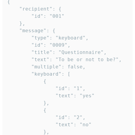
{

	"recipient": {

		"id": "001"

	},

	"message": {

		"type": "keyboard",

		"id": "0009",

		"title": "Questionnaire",

		"text": "To be or not to be?",

		"multiple": false,

		"keyboard": [

			{

				"id": "1",

				"text": "yes"

			},

			{

				"id": "2",

				"text": "no"

			},
