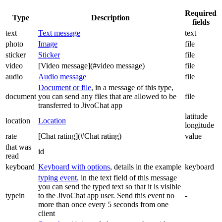
Required
Type
Description
fields
text
Text message
text
photo
Image
file
sticker
Sticker
file
video
[Video message](#video message)
file
audio
Audio message
file
Document or file
, in a message of this type,
document
you can send any files that are allowed to be
file
transferred to JivoChat app
latitude
location
Location
longitude
rate
[Chat rating](#Chat rating)
value
that was
id
read
keyboard
Keyboard with options
, details in the example
keyboard
typing event
, in the text field of this message
you can send the typed text so that it is visible
typein
to the JivoChat app user. Send this event no
-
more than once every 5 seconds from one
client