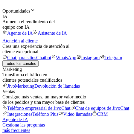
Oportunidades
IA
Aumenta el rendimiento del
equipo con IA
Agente de IA
Asistente de IA
Atención al cliente
Crea una experiencia de atención al
cliente excepcional
Chat para sitios
Chatbot
WhatsApp
Instagram
Telegram
Todos los canales
Marketing
Transforma el tráfico en
clientes potenciales cualificados
JivoMarketing
Devolución de llamadas
Ventas
Consigue más ventas, un mayor valor medio
de los pedidos y una mayor base de clientes
Teléfono empresarial de JivoChat
Chat de equipos de JivoChat
Integraciones
Teléfono Plus
Video llamadas
CRM
Agente de IA
Gestiona las preguntas
más frecuentes