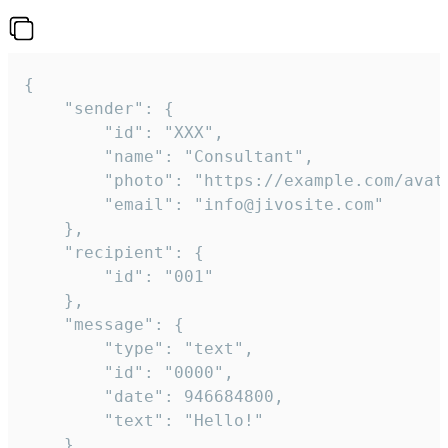
{

	"sender": {

		"id": "XXX",

		"name": "Consultant",

		"photo": "https://example.com/avatar.png",

		"email": "info@jivosite.com"

	},

	"recipient": {

		"id": "001"

	},

	"message": {

		"type": "text",

		"id": "0000",

		"date": 946684800,

		"text": "Hello!"

	}
