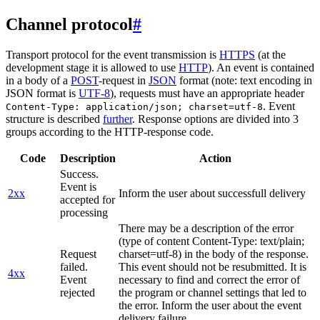
Channel protocol
#
Transport protocol for the event transmission is
HTTPS
(at the
development stage it is allowed to use
HTTP
). An event is contained
in a body of a
POST
-request in
JSON
format (note: text encoding in
JSON format is
UTF-8
), requests must have an appropriate header
. Event
Content-Type: application/json; charset=utf-8
structure is described
further
. Response options are divided into 3
groups according to the HTTP-response code.
Code
Description
Action
Success.
Event is
2xx
Inform the user about successfull delivery
accepted for
processing
There may be a description of the error
(type of content Content-Type: text/plain;
Request
charset=utf-8) in the body of the response.
failed.
This event should not be resubmitted. It is
4xx
Event
necessary to find and correct the error of
rejected
the program or channel settings that led to
the error. Inform the user about the event
delivery failure