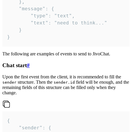
	},

	"message": {

		"type": "text",

		"text": "need to think..."

	}

}
The following are examples of events to send to JivoChat.
Chat start
#
Upon the first event from the client, it is recommended to fill the
structure. Then the
field will be enough, and the
sender
sender.id
remaining fields of this structure can be filled only when they
change.
{

	"sender": {
