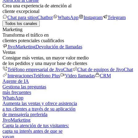
Atención al cliente
Crea una experiencia de atención al
cliente excepcional
Chat para sitios
Chatbot
WhatsApp
Instagram
Telegram
Todos los canales
Marketing
Transforma el tráfico en
clientes potenciales cualificados
JivoMarketing
Devolución de llamadas
Ventas
Consigue más ventas, un mayor valor medio
de los pedidos y una mayor base de clientes
Teléfono empresarial de JivoChat
Chat de equipos de JivoChat
Integraciones
Teléfono Plus
Video llamadas
CRM
Agente de IA
Gestiona las preguntas
más frecuentes
WhatsApp
Aumenta las ventas y ofrece asistencia
a tus clientes a través de su aplicación
de mensajería preferida
JivoMarketing
Capta la atención de tus visitantes:
capta su interés antes de que se
vayan