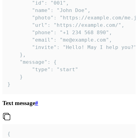
		"id": "001",

		"name": "John Doe",

		"photo": "https://example.com/me.jpg",

		"url": "https://example.com/",

		"phone": "+1 234 568 890",

		"email": "me@example.com",

		"invite": "Hello! May I help you?"

	},

	"message": {

		"type": "start"

	}

}
Text message
#
{
