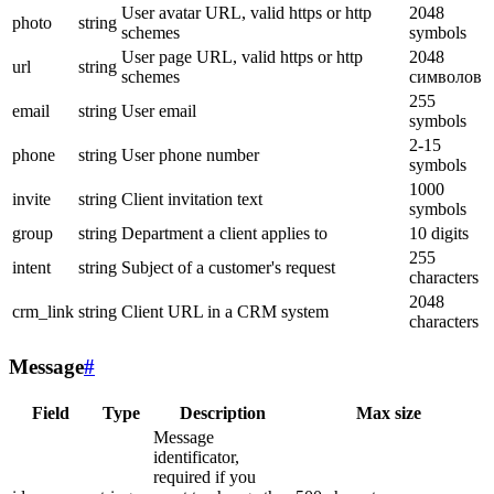
User avatar URL, valid https or http
2048
photo
string
schemes
symbols
User page URL, valid https or http
2048
url
string
schemes
символов
255
email
string
User email
symbols
2-15
phone
string
User phone number
symbols
1000
invite
string
Client invitation text
symbols
group
string
Department a client applies to
10 digits
255
intent
string
Subject of a customer's request
characters
2048
crm_link
string
Client URL in a CRM system
characters
Message
#
Field
Type
Description
Max size
Message
identificator,
required if you