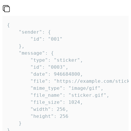
{

	"sender": {

		"id": "001"

	},

	"message": {

		"type": "sticker",

		"id": "0003",

		"date": 946684800,

		"file": "https://example.com/sticker.gif",

		"mime_type": "image/gif",

		"file_name": "sticker.gif",

		"file_size": 1024,

		"width": 256,

		"height": 256

	}

}