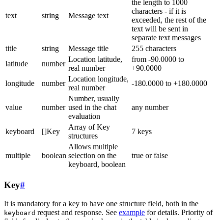
the length to 1000
characters - if it is
text
string
Message text
exceeded, the rest of the
text will be sent in
separate text messages
title
string
Message title
255 characters
Location latitude,
from -90.0000 to
latitude
number
real number
+90.0000
Location longitude,
longitude
number
-180.0000 to +180.0000
real number
Number, usually
value
number
used in the chat
any number
evaluation
Array of Key
keyboard
[]Key
7 keys
structures
Allows multiple
multiple
boolean
selection on the
true or false
keyboard, boolean
Key
#
It is mandatory for a key to have one structure field, both in the
request and response. See
example
for details. Priority of
keyboard