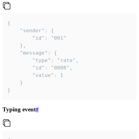
{

	"sender": {

		"id": "001"

	},

	"message": {

		"type": "rate",

		"id": "0008",

		"value": 1

	}

}
Typing event
#