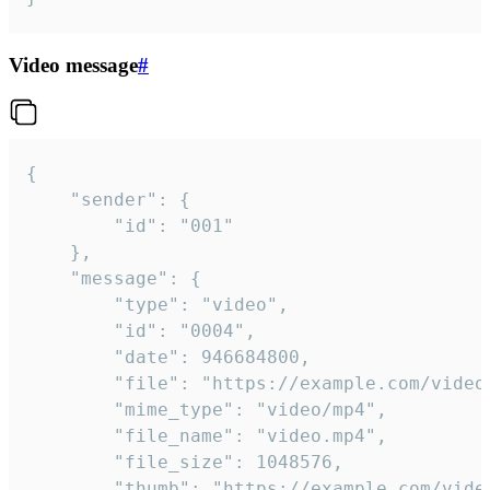
Video message
#
{

	"sender": {

		"id": "001"

	},

	"message": {

		"type": "video",

		"id": "0004",

		"date": 946684800,

		"file": "https://example.com/video.mp4",

		"mime_type": "video/mp4",

		"file_name": "video.mp4",

		"file_size": 1048576,

		"thumb": "https://example.com/video_thumb.png",
