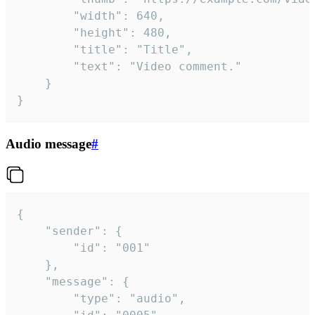
		"width": 640,

		"height": 480,

		"title": "Title",

		"text": "Video comment."

	}

}
Audio message
#
{

	"sender": {

		"id": "001"

	},

	"message": {

		"type": "audio",
