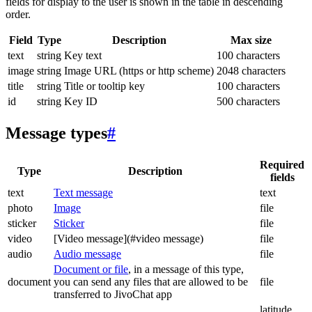
fields for display to the user is shown in the table in descending
order.
Field
Type
Description
Max size
text
string
Key text
100 characters
image
string
Image URL (https or http scheme)
2048 characters
title
string
Title or tooltip key
100 characters
id
string
Key ID
500 characters
Message types
#
Required
Type
Description
fields
text
Text message
text
photo
Image
file
sticker
Sticker
file
video
[Video message](#video message)
file
audio
Audio message
file
Document or file
, in a message of this type,
document
you can send any files that are allowed to be
file
transferred to JivoChat app
latitude