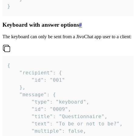
}
Keyboard with answer options
#
The keyboard can only be sent from a JivoChat app user to a client:
{

	"recipient": {

		"id": "001"

	},

	"message": {

		"type": "keyboard",

		"id": "0009",

		"title": "Questionnaire",

		"text": "To be or not to be?",

		"multiple": false,
