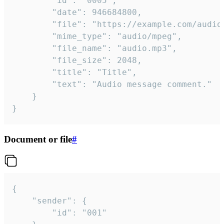
		"id": "0005",

		"date": 946684800,

		"file": "https://example.com/audio.mp3",

		"mime_type": "audio/mpeg",

		"file_name": "audio.mp3",

		"file_size": 2048,

		"title": "Title",

		"text": "Audio message comment."

	}

}
Document or file
#
{

	"sender": {

		"id": "001"
