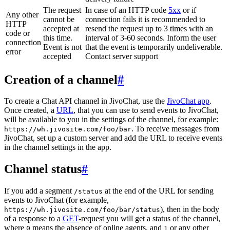
The request
In case of an HTTP code
5xx
or if
Any other
cannot be
connection fails it is recommended to
HTTP
accepted at
resend the request up to 3 times with an
code or
this time.
interval of 3-60 seconds. Inform the user
connection
Event is not
that the event is temporarily undeliverable.
error
accepted
Contact server support
Creation of a channel
#
To create a Chat API channel in JivoChat, use the
JivoChat app
.
Once created, a
URL
, that you can use to send events to JivoChat,
will be available to you in the settings of the channel, for example:
. To receive messages from
https://wh.jivosite.com/foo/bar
JivoChat, set up a custom server and add the URL to receive events
in the channel settings in the app.
Channel status
#
If you add a segment
at the end of the URL for sending
/status
events to JivoChat (for example,
), then in the body
https://wh.jivosite.com/foo/bar/status
of a response to a
GET
-request you will get a status of the channel,
where
means the absence of online agents, and
or any other
0
1