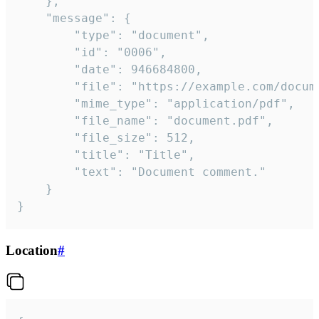
	},

	"message": {

		"type": "document",

		"id": "0006",

		"date": 946684800,

		"file": "https://example.com/document.pdf",

		"mime_type": "application/pdf",

		"file_name": "document.pdf",

		"file_size": 512,

		"title": "Title",

		"text": "Document comment."

	}

}
Location
#