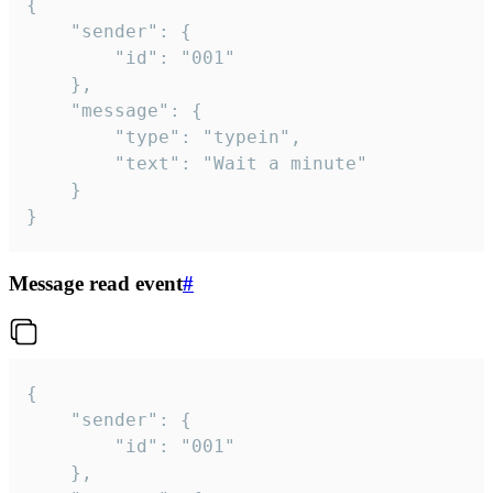
{

	"sender": {

		"id": "001"

	},

	"message": {

		"type": "typein",

		"text": "Wait a minute"

	}

}
Message read event
#
{

	"sender": {

		"id": "001"

	},
