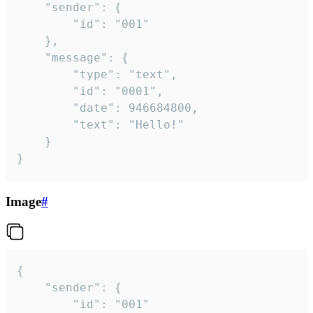
	"sender": {

		"id": "001"

	},

	"message": {

		"type": "text",

		"id": "0001",

		"date": 946684800,

		"text": "Hello!"

	}

}
Image
#
{

	"sender": {

		"id": "001"
