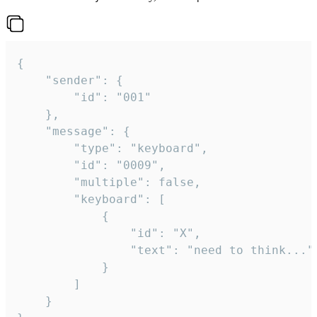
{

	"sender": {

		"id": "001"

	},

	"message": {

		"type": "keyboard",

		"id": "0009",

		"multiple": false,

		"keyboard": [

			{

				"id": "X",

				"text": "need to think..."

			}

		]

	}
