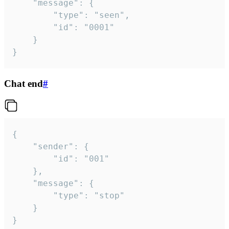
	"message": {

		"type": "seen",

		"id": "0001"

	}

}
Chat end
#
{

	"sender": {

		"id": "001"

	},

	"message": {

		"type": "stop"

	}

}