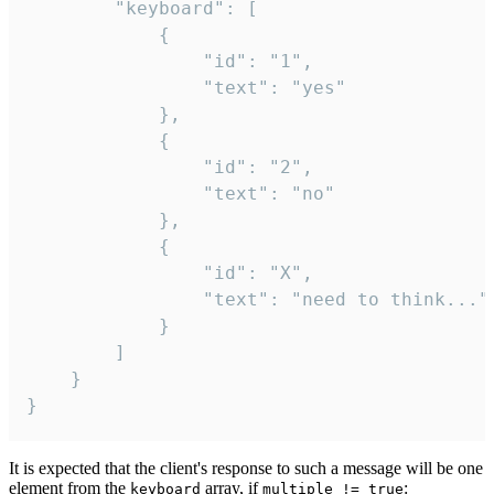
		"keyboard": [

			{

				"id": "1",

				"text": "yes"

			},

			{

				"id": "2",

				"text": "no"

			},

			{

				"id": "X",

				"text": "need to think..."

			}

		]

	}

}
It is expected that the client's response to such a message will be one
element from the
array, if
:
keyboard
multiple != true