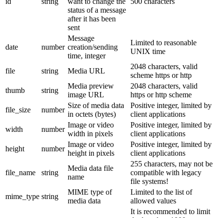
id
string
want to change the
500 characters
status of a message
after it has been
sent
Message
Limited to reasonable
date
number
creation/sending
UNIX time
time, integer
2048 characters, valid
file
string
Media URL
scheme https or http
Media preview
2048 characters, valid
thumb
string
image URL
https or http scheme
Size of media data
Positive integer, limited by
file_size
number
in octets (bytes)
client applications
Image or video
Positive integer, limited by
width
number
width in pixels
client applications
Image or video
Positive integer, limited by
height
number
height in pixels
client applications
255 characters, may not be
Media data file
file_name
string
compatible with legacy
name
file systems!
MIME type of
Limited to the list of
mime_type
string
media data
allowed values
It is recommended to limit