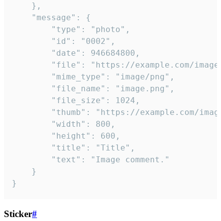
	},

	"message": {

		"type": "photo",

		"id": "0002",

		"date": 946684800,

		"file": "https://example.com/image.png",

		"mime_type": "image/png",

		"file_name": "image.png",

		"file_size": 1024,

		"thumb": "https://example.com/image_thumb.png",

		"width": 800,

		"height": 600,

		"title": "Title",

		"text": "Image comment."

	}

}
Sticker
#