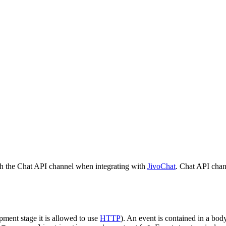
h the Chat API channel when integrating with
JivoChat
. Chat API chan
pment stage it is allowed to use
HTTP
). An event is contained in a bod