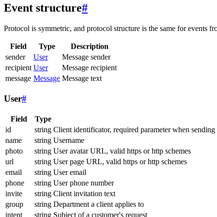
Event structure
#
Protocol is symmetric, and protocol structure is the same for events fr
Field
Type
Description
sender
User
Message sender
recipient
User
Message recipient
message
Message
Message text
User
#
Field
Type
id
string
Client identificator, required parameter when sending
name
string
Username
photo
string
User avatar URL, valid https or http schemes
url
string
User page URL, valid https or http schemes
email
string
User email
phone
string
User phone number
invite
string
Client invitation text
group
string
Department a client applies to
intent
string
Subject of a customer's request