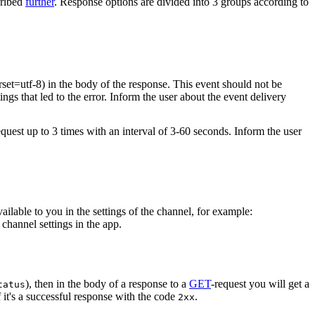
cribed
further
. Response options are divided into 3 groups according to
rset=utf-8) in the body of the response. This event should not be
ings that led to the error. Inform the user about the event delivery
equest up to 3 times with an interval of 3-60 seconds. Inform the user
vailable to you in the settings of the channel, for example:
channel settings in the app.
), then in the body of a response to a
GET
-request you will get a
tatus
 it's a successful response with the code
.
2xx