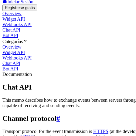
Iniciar Sesión
Regístrese gratis
Overview
Widget API
Webhooks API
Chat API
Bot API
Categorías
Overview
Widget API
Webhooks API
Chat API
Bot API
Documentation
Chat API
This memo describes how to exchange events between servers throug
capable of receiving and sending events.
Channel protocol
#
Transport protocol for the event transmission is
HTTPS
(at the develo