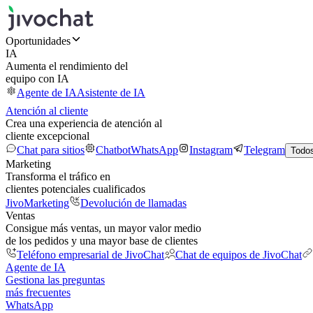
Oportunidades
IA
Aumenta el rendimiento del
equipo con IA
Agente de IA
Asistente de IA
Atención al cliente
Crea una experiencia de atención al
cliente excepcional
Chat para sitios
Chatbot
WhatsApp
Instagram
Telegram
Todos
Marketing
Transforma el tráfico en
clientes potenciales cualificados
JivoMarketing
Devolución de llamadas
Ventas
Consigue más ventas, un mayor valor medio
de los pedidos y una mayor base de clientes
Teléfono empresarial de JivoChat
Chat de equipos de JivoChat
Agente de IA
Gestiona las preguntas
más frecuentes
WhatsApp