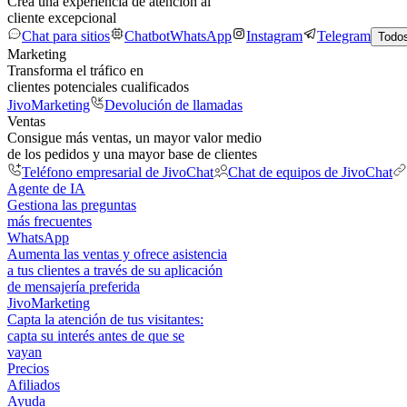
Crea una experiencia de atención al
cliente excepcional
Chat para sitios
Chatbot
WhatsApp
Instagram
Telegram
Todos
Marketing
Transforma el tráfico en
clientes potenciales cualificados
JivoMarketing
Devolución de llamadas
Ventas
Consigue más ventas, un mayor valor medio
de los pedidos y una mayor base de clientes
Teléfono empresarial de JivoChat
Chat de equipos de JivoChat
Agente de IA
Gestiona las preguntas
más frecuentes
WhatsApp
Aumenta las ventas y ofrece asistencia
a tus clientes a través de su aplicación
de mensajería preferida
JivoMarketing
Capta la atención de tus visitantes:
capta su interés antes de que se
vayan
Precios
Afiliados
Ayuda