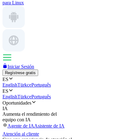
para Linux
Iniciar Sesión
Regístrese gratis
ES
English
Türkçe
Português
ES
English
Türkçe
Português
Oportunidades
IA
Aumenta el rendimiento del
equipo con IA
Agente de IA
Asistente de IA
Atención al cliente