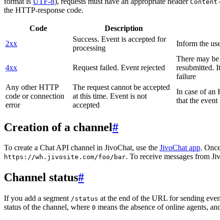
format is
UTF-8
), requests must have an appropriate header
Content
the HTTP-response code.
Code
Description
Success. Event is accepted for
2xx
Inform the use
processing
There may be a
4xx
Request failed. Event rejected
resubmitted. I
failure
Any other HTTP
The request cannot be accepted
In case of a
code or connection
at this time. Event is not
that the event
error
accepted
Creation of a channel
#
To create a Chat API channel in JivoChat, use the
JivoChat app
. Once
. To receive messages from Jiv
https://wh.jivosite.com/foo/bar
Channel status
#
If you add a segment
at the end of the URL for sending even
/status
status of the channel, where
means the absence of online agents, a
0