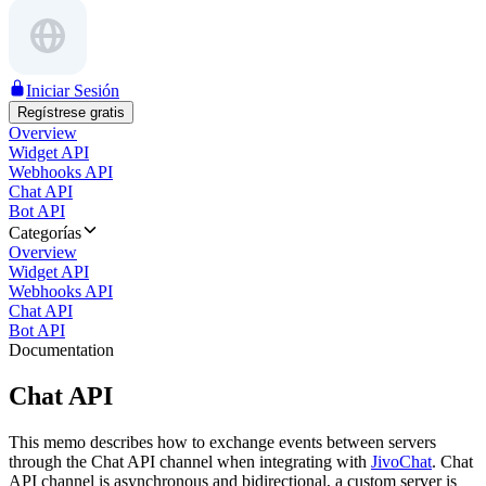
Iniciar Sesión
Regístrese gratis
Overview
Widget API
Webhooks API
Chat API
Bot API
Categorías
Overview
Widget API
Webhooks API
Chat API
Bot API
Documentation
Chat API
This memo describes how to exchange events between servers
through the Chat API channel when integrating with
JivoChat
. Chat
API channel is asynchronous and bidirectional, a custom server is