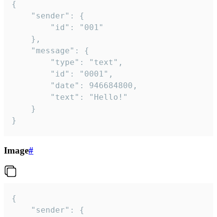
{

	"sender": {

		"id": "001"

	},

	"message": {

		"type": "text",

		"id": "0001",

		"date": 946684800,

		"text": "Hello!"

	}

}
Image
#
{

	"sender": {
