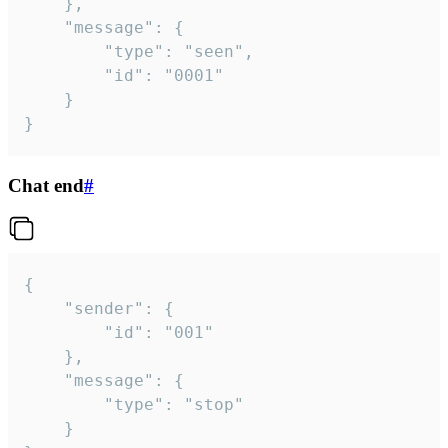
	},

	"message": {

		"type": "seen",

		"id": "0001"

	}

}
Chat end
#
{

	"sender": {

		"id": "001"

	},

	"message": {

		"type": "stop"

	}
