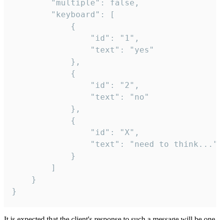
		"multiple": false,

		"keyboard": [

			{

				"id": "1",

				"text": "yes"

			},

			{

				"id": "2",

				"text": "no"

			},

			{

				"id": "X",

				"text": "need to think..."

			}

		]

	}

}
It is expected that the client's response to such a message will be one