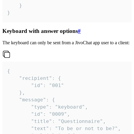
	}

}
Keyboard with answer options
#
The keyboard can only be sent from a JivoChat app user to a client:
{

	"recipient": {

		"id": "001"

	},

	"message": {

		"type": "keyboard",

		"id": "0009",

		"title": "Questionnaire",

		"text": "To be or not to be?",
