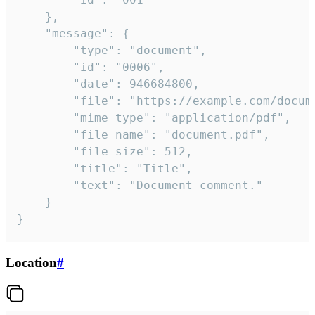
	},

	"message": {

		"type": "document",

		"id": "0006",

		"date": 946684800,

		"file": "https://example.com/document.pdf",

		"mime_type": "application/pdf",

		"file_name": "document.pdf",

		"file_size": 512,

		"title": "Title",

		"text": "Document comment."

	}

}
Location
#