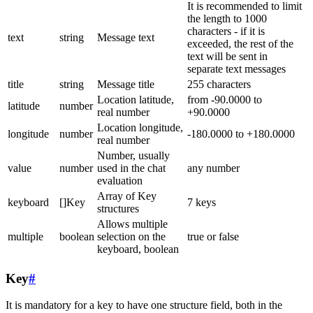
It is recommended to limit
the length to 1000
characters - if it is
text
string
Message text
exceeded, the rest of the
text will be sent in
separate text messages
title
string
Message title
255 characters
Location latitude,
from -90.0000 to
latitude
number
real number
+90.0000
Location longitude,
longitude
number
-180.0000 to +180.0000
real number
Number, usually
value
number
used in the chat
any number
evaluation
Array of Key
keyboard
[]Key
7 keys
structures
Allows multiple
multiple
boolean
selection on the
true or false
keyboard, boolean
Key
#
It is mandatory for a key to have one structure field, both in the