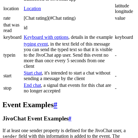
latitude
location
Location
longitude
rate
[Chat rating](#Chat rating)
value
that was
id
read
keyboard
Keyboard with options
, details in the example
keyboard
typing event
, in the text field of this message
you can send the typed text so that it is visible
typein
to the JivoChat app user. Send this event no
-
more than once every 5 seconds from one
client
Start chat
, it's intended to start a chat without
start
-
sending a message by the client
End chat
, a signal that events for this chat are
stop
-
no longer accepted
Event Examples
#
JivoChat Event Examples
#
If at least one sender property is defined for the JivoChat user, a
field with this information is added to the event. The
sender