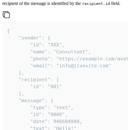
recipient of the message is identified by the
field.
recipient.id
{

	"sender": {

		"id": "XXX",

		"name": "Consultant",

		"photo": "https://example.com/avatar.png",

		"email": "info@jivosite.com"

	},

	"recipient": {

		"id": "001"

	},

	"message": {

		"type": "text",

		"id": "0000",

		"date": 946684800,

		"text": "Hello!"
