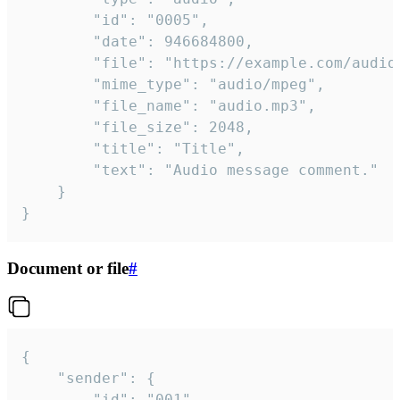
		"id": "0005",

		"date": 946684800,

		"file": "https://example.com/audio.mp3",

		"mime_type": "audio/mpeg",

		"file_name": "audio.mp3",

		"file_size": 2048,

		"title": "Title",

		"text": "Audio message comment."

	}

}
Document or file
#
{

	"sender": {

		"id": "001"
