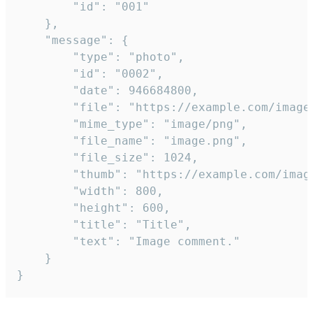
		"id": "001"

	},

	"message": {

		"type": "photo",

		"id": "0002",

		"date": 946684800,

		"file": "https://example.com/image.png",

		"mime_type": "image/png",

		"file_name": "image.png",

		"file_size": 1024,

		"thumb": "https://example.com/image_thumb.png",

		"width": 800,

		"height": 600,

		"title": "Title",

		"text": "Image comment."

	}

}