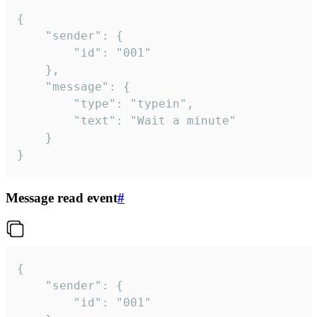
{

	"sender": {

		"id": "001"

	},

	"message": {

		"type": "typein",

		"text": "Wait a minute"

	}

}
Message read event
#
{

	"sender": {

		"id": "001"
