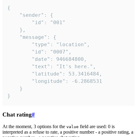
{

	"sender": {

		"id": "001"

	},

	"message": {

		"type": "location",

		"id": "0007",

		"date": 946684800,

		"text": "It's here.",

		"latitude": 53.3416484,

		"longitude": -6.2868531

	}

}
Chat rating
#
At the moment, 3 options for the
field are used: 0 is
value
interpreted as a refuse to rate, a positive number - a positive rating, a