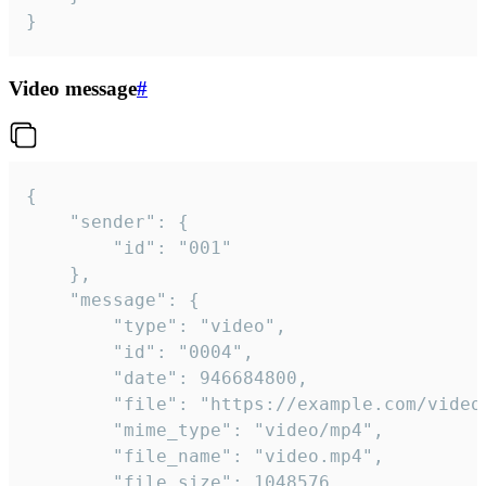
}
Video message
#
{

	"sender": {

		"id": "001"

	},

	"message": {

		"type": "video",

		"id": "0004",

		"date": 946684800,

		"file": "https://example.com/video.mp4",

		"mime_type": "video/mp4",

		"file_name": "video.mp4",

		"file_size": 1048576,
