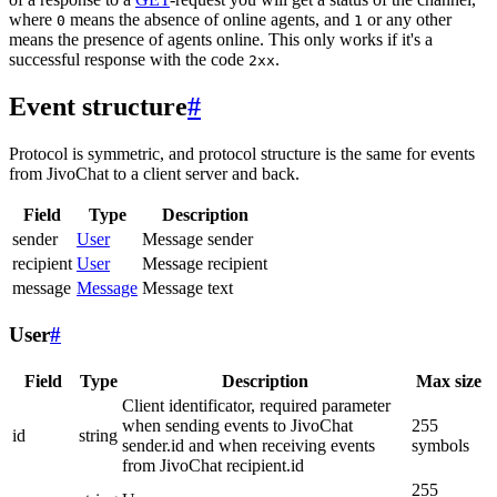
where
means the absence of online agents, and
or any other
0
1
means the presence of agents online. This only works if it's a
successful response with the code
.
2xx
Event structure
#
Protocol is symmetric, and protocol structure is the same for events
from JivoChat to a client server and back.
Field
Type
Description
sender
User
Message sender
recipient
User
Message recipient
message
Message
Message text
User
#
Field
Type
Description
Max size
Client identificator, required parameter
when sending events to JivoChat
255
id
string
sender.id and when receiving events
symbols
from JivoChat recipient.id
255