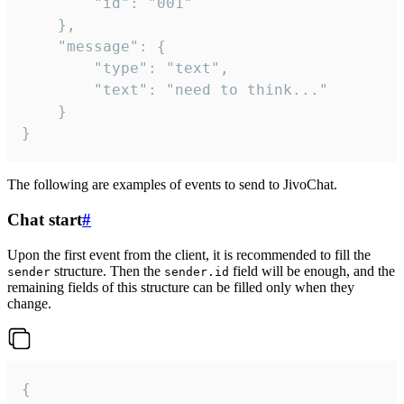
		"id": "001"

	},

	"message": {

		"type": "text",

		"text": "need to think..."

	}

}
The following are examples of events to send to JivoChat.
Chat start
#
Upon the first event from the client, it is recommended to fill the
structure. Then the
field will be enough, and the
sender
sender.id
remaining fields of this structure can be filled only when they
change.
{
