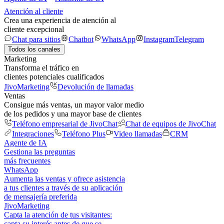
Atención al cliente
Crea una experiencia de atención al
cliente excepcional
Chat para sitios
Chatbot
WhatsApp
Instagram
Telegram
Todos los canales
Marketing
Transforma el tráfico en
clientes potenciales cualificados
JivoMarketing
Devolución de llamadas
Ventas
Consigue más ventas, un mayor valor medio
de los pedidos y una mayor base de clientes
Teléfono empresarial de JivoChat
Chat de equipos de JivoChat
Integraciones
Teléfono Plus
Video llamadas
CRM
Agente de IA
Gestiona las preguntas
más frecuentes
WhatsApp
Aumenta las ventas y ofrece asistencia
a tus clientes a través de su aplicación
de mensajería preferida
JivoMarketing
Capta la atención de tus visitantes:
capta su interés antes de que se