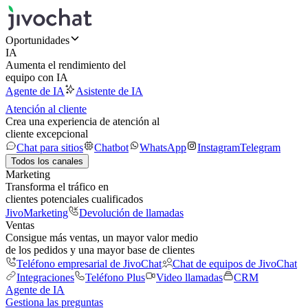
Oportunidades
IA
Aumenta el rendimiento del
equipo con IA
Agente de IA
Asistente de IA
Atención al cliente
Crea una experiencia de atención al
cliente excepcional
Chat para sitios
Chatbot
WhatsApp
Instagram
Telegram
Todos los canales
Marketing
Transforma el tráfico en
clientes potenciales cualificados
JivoMarketing
Devolución de llamadas
Ventas
Consigue más ventas, un mayor valor medio
de los pedidos y una mayor base de clientes
Teléfono empresarial de JivoChat
Chat de equipos de JivoChat
Integraciones
Teléfono Plus
Video llamadas
CRM
Agente de IA
Gestiona las preguntas