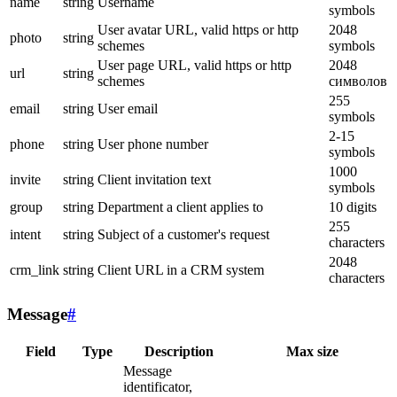
name
string
Username
symbols
User avatar URL, valid https or http
2048
photo
string
schemes
symbols
User page URL, valid https or http
2048
url
string
schemes
символов
255
email
string
User email
symbols
2-15
phone
string
User phone number
symbols
1000
invite
string
Client invitation text
symbols
group
string
Department a client applies to
10 digits
255
intent
string
Subject of a customer's request
characters
2048
crm_link
string
Client URL in a CRM system
characters
Message
#
Field
Type
Description
Max size
Message
identificator,