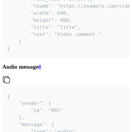
		"thumb": "https://example.com/video_thumb.png",

		"width": 640,

		"height": 480,

		"title": "Title",

		"text": "Video comment."

	}

}
Audio message
#
{

	"sender": {

		"id": "001"

	},

	"message": {

		"type": "audio",
