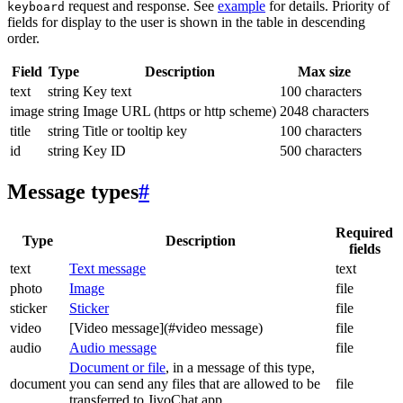
request and response. See
example
for details. Priority of
keyboard
fields for display to the user is shown in the table in descending
order.
Field
Type
Description
Max size
text
string
Key text
100 characters
image
string
Image URL (https or http scheme)
2048 characters
title
string
Title or tooltip key
100 characters
id
string
Key ID
500 characters
Message types
#
Required
Type
Description
fields
text
Text message
text
photo
Image
file
sticker
Sticker
file
video
[Video message](#video message)
file
audio
Audio message
file
Document or file
, in a message of this type,
document
you can send any files that are allowed to be
file
transferred to JivoChat app