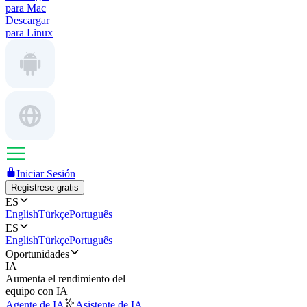
para Mac
Descargar
para Linux
Iniciar Sesión
Regístrese gratis
ES
English
Türkçe
Português
ES
English
Türkçe
Português
Oportunidades
IA
Aumenta el rendimiento del
equipo con IA
Agente de IA
Asistente de IA