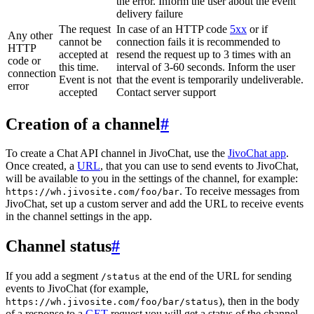
the error. Inform the user about the event
delivery failure
The request
In case of an HTTP code
5xx
or if
Any other
cannot be
connection fails it is recommended to
HTTP
accepted at
resend the request up to 3 times with an
code or
this time.
interval of 3-60 seconds. Inform the user
connection
Event is not
that the event is temporarily undeliverable.
error
accepted
Contact server support
Creation of a channel
#
To create a Chat API channel in JivoChat, use the
JivoChat app
.
Once created, a
URL
, that you can use to send events to JivoChat,
will be available to you in the settings of the channel, for example:
. To receive messages from
https://wh.jivosite.com/foo/bar
JivoChat, set up a custom server and add the URL to receive events
in the channel settings in the app.
Channel status
#
If you add a segment
at the end of the URL for sending
/status
events to JivoChat (for example,
), then in the body
https://wh.jivosite.com/foo/bar/status
of a response to a
GET
-request you will get a status of the channel,