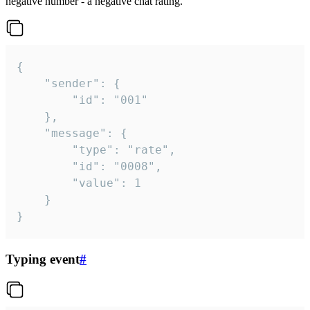
negative number - a negative chat rating.
{

	"sender": {

		"id": "001"

	},

	"message": {

		"type": "rate",

		"id": "0008",

		"value": 1

	}

}
Typing event
#