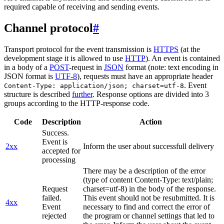
required capable of receiving and sending events.
Channel protocol
#
Transport protocol for the event transmission is
HTTPS
(at the
development stage it is allowed to use
HTTP
). An event is contained
in a body of a
POST
-request in
JSON
format (note: text encoding in
JSON format is
UTF-8
), requests must have an appropriate header
. Event
Content-Type: application/json; charset=utf-8
structure is described
further
. Response options are divided into 3
groups according to the HTTP-response code.
Code
Description
Action
Success.
Event is
2xx
Inform the user about successfull delivery
accepted for
processing
There may be a description of the error
(type of content Content-Type: text/plain;
Request
charset=utf-8) in the body of the response.
failed.
This event should not be resubmitted. It is
4xx
Event
necessary to find and correct the error of
rejected
the program or channel settings that led to