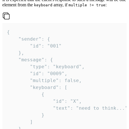
element from the
array, if
:
keyboard
multiple != true
{

	"sender": {

		"id": "001"

	},

	"message": {

		"type": "keyboard",

		"id": "0009",

		"multiple": false,

		"keyboard": [

			{

				"id": "X",

				"text": "need to think..."

			}

		]

	}
