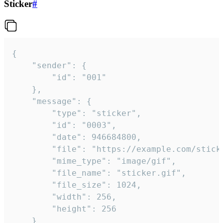
Sticker
#
{

	"sender": {

		"id": "001"

	},

	"message": {

		"type": "sticker",

		"id": "0003",

		"date": 946684800,

		"file": "https://example.com/sticker.gif",

		"mime_type": "image/gif",

		"file_name": "sticker.gif",

		"file_size": 1024,

		"width": 256,

		"height": 256

	}
