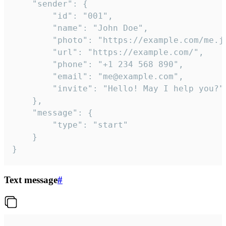
	"sender": {

		"id": "001",

		"name": "John Doe",

		"photo": "https://example.com/me.jpg",

		"url": "https://example.com/",

		"phone": "+1 234 568 890",

		"email": "me@example.com",

		"invite": "Hello! May I help you?"

	},

	"message": {

		"type": "start"

	}

}
Text message
#