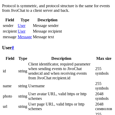
Protocol is symmetric, and protocol structure is the same for events
from JivoChat to a client server and back.
Field
Type
Description
sender
User
Message sender
recipient
User
Message recipient
message
Message
Message text
User
#
Field
Type
Description
Max size
Client identificator, required parameter
when sending events to JivoChat
255
id
string
sender.id and when receiving events
symbols
from JivoChat recipient.id
255
name
string
Username
symbols
User avatar URL, valid https or http
2048
photo
string
schemes
symbols
User page URL, valid https or http
2048
url
string
schemes
символов
255