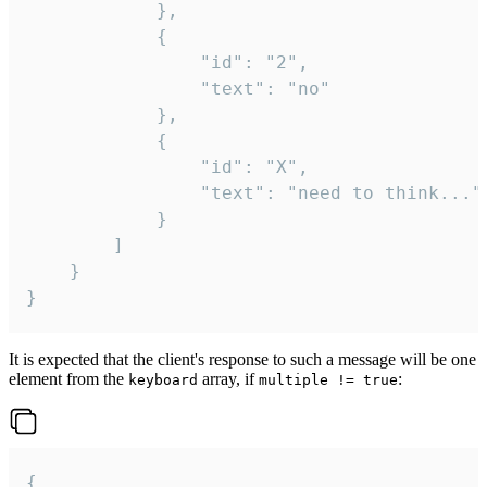
			},

			{

				"id": "2",

				"text": "no"

			},

			{

				"id": "X",

				"text": "need to think..."

			}

		]

	}

}
It is expected that the client's response to such a message will be one
element from the
array, if
:
keyboard
multiple != true
{
