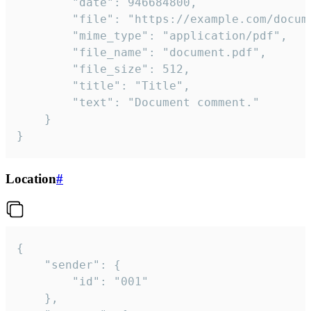
		"date": 946684800,

		"file": "https://example.com/document.pdf",

		"mime_type": "application/pdf",

		"file_name": "document.pdf",

		"file_size": 512,

		"title": "Title",

		"text": "Document comment."

	}

}
Location
#
{

	"sender": {

		"id": "001"

	},
