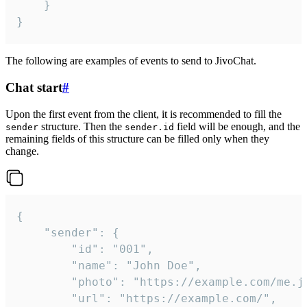
	}

}
The following are examples of events to send to JivoChat.
Chat start
#
Upon the first event from the client, it is recommended to fill the
structure. Then the
field will be enough, and the
sender
sender.id
remaining fields of this structure can be filled only when they
change.
{

	"sender": {

		"id": "001",

		"name": "John Doe",

		"photo": "https://example.com/me.jpg",

		"url": "https://example.com/",
