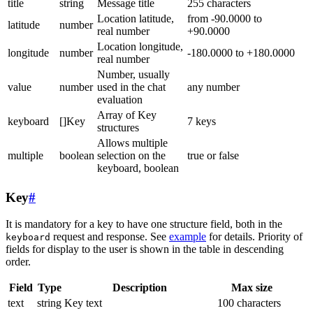
title
string
Message title
255 characters
Location latitude,
from -90.0000 to
latitude
number
real number
+90.0000
Location longitude,
longitude
number
-180.0000 to +180.0000
real number
Number, usually
value
number
used in the chat
any number
evaluation
Array of Key
keyboard
[]Key
7 keys
structures
Allows multiple
multiple
boolean
selection on the
true or false
keyboard, boolean
Key
#
It is mandatory for a key to have one structure field, both in the
request and response. See
example
for details. Priority of
keyboard
fields for display to the user is shown in the table in descending
order.
Field
Type
Description
Max size
text
string
Key text
100 characters