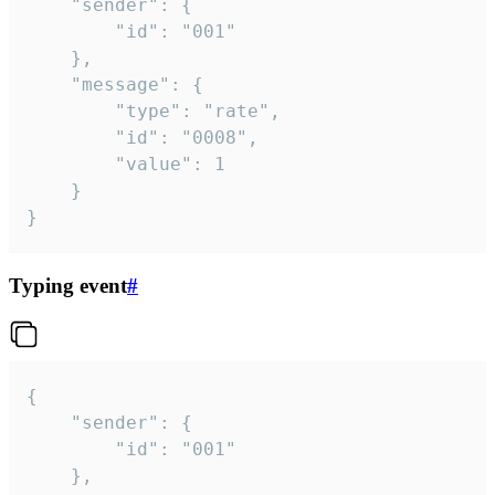
	"sender": {

		"id": "001"

	},

	"message": {

		"type": "rate",

		"id": "0008",

		"value": 1

	}

}
Typing event
#
{

	"sender": {

		"id": "001"

	},
