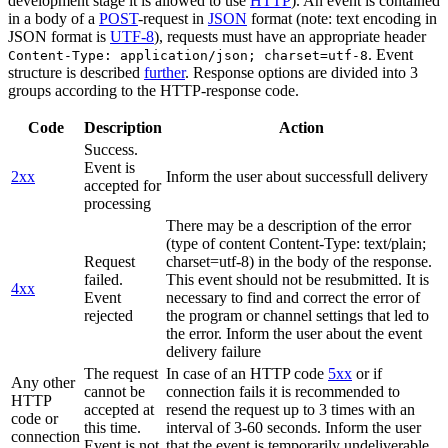
development stage it is allowed to use
HTTP
). An event is contained
in a body of a
POST
-request in
JSON
format (note: text encoding in
JSON format is
UTF-8
), requests must have an appropriate header
. Event
Content-Type: application/json; charset=utf-8
structure is described
further
. Response options are divided into 3
groups according to the HTTP-response code.
Code
Description
Action
Success.
Event is
2xx
Inform the user about successfull delivery
accepted for
processing
There may be a description of the error
(type of content Content-Type: text/plain;
Request
charset=utf-8) in the body of the response.
failed.
This event should not be resubmitted. It is
4xx
Event
necessary to find and correct the error of
rejected
the program or channel settings that led to
the error. Inform the user about the event
delivery failure
The request
In case of an HTTP code
5xx
or if
Any other
cannot be
connection fails it is recommended to
HTTP
accepted at
resend the request up to 3 times with an
code or
this time.
interval of 3-60 seconds. Inform the user
connection
Event is not
that the event is temporarily undeliverable.