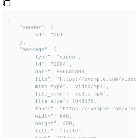
{

	"sender": {

		"id": "001"

	},

	"message": {

		"type": "video",

		"id": "0004",

		"date": 946684800,

		"file": "https://example.com/video.mp4",

		"mime_type": "video/mp4",

		"file_name": "video.mp4",

		"file_size": 1048576,

		"thumb": "https://example.com/video_thumb.png",

		"width": 640,

		"height": 480,

		"title": "Title",
