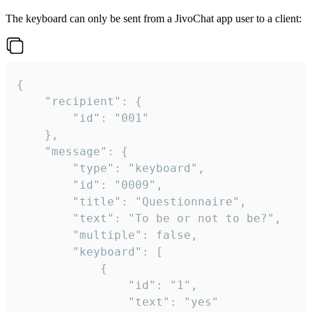
The keyboard can only be sent from a JivoChat app user to a client:
{

	"recipient": {

		"id": "001"

	},

	"message": {

		"type": "keyboard",

		"id": "0009",

		"title": "Questionnaire",

		"text": "To be or not to be?",

		"multiple": false,

		"keyboard": [

			{

				"id": "1",

				"text": "yes"
