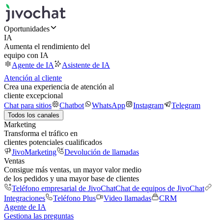
Oportunidades
IA
Aumenta el rendimiento del
equipo con IA
Agente de IA
Asistente de IA
Atención al cliente
Crea una experiencia de atención al
cliente excepcional
Chat para sitios
Chatbot
WhatsApp
Instagram
Telegram
Todos los canales
Marketing
Transforma el tráfico en
clientes potenciales cualificados
JivoMarketing
Devolución de llamadas
Ventas
Consigue más ventas, un mayor valor medio
de los pedidos y una mayor base de clientes
Teléfono empresarial de JivoChat
Chat de equipos de JivoChat
Integraciones
Teléfono Plus
Video llamadas
CRM
Agente de IA
Gestiona las preguntas