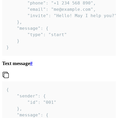
		"phone": "+1 234 568 890",

		"email": "me@example.com",

		"invite": "Hello! May I help you?"

	},

	"message": {

		"type": "start"

	}

}
Text message
#
{

	"sender": {

		"id": "001"

	},

	"message": {
