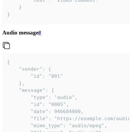
		"text": "Video comment."

	}

}
Audio message
#
{

	"sender": {

		"id": "001"

	},

	"message": {

		"type": "audio",

		"id": "0005",

		"date": 946684800,

		"file": "https://example.com/audio.mp3",

		"mime_type": "audio/mpeg",
