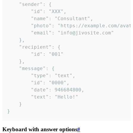
	"sender": {

		"id": "XXX",

		"name": "Consultant",

		"photo": "https://example.com/avatar.png",

		"email": "info@jivosite.com"

	},

	"recipient": {

		"id": "001"

	},

	"message": {

		"type": "text",

		"id": "0000",

		"date": 946684800,

		"text": "Hello!"

	}

}
Keyboard with answer options
#