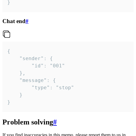
}
Chat end
#
{

	"sender": {

		"id": "001"

	},

	"message": {

		"type": "stop"

	}

}
Problem solving
#
If you find inaccuracies in this memo, please report them to us in