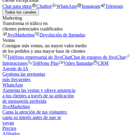
cliente excepcional
Chat para sitios
Chatbot
WhatsApp
Instagram
Telegram
Todos los canales
Marketing
Transforma el tráfico en
clientes potenciales cualificados
JivoMarketing
Devolución de llamadas
Ventas
Consigue más ventas, un mayor valor medio
de los pedidos y una mayor base de clientes
Teléfono empresarial de JivoChat
Chat de equipos de JivoChat
Integraciones
Teléfono Plus
Video llamadas
CRM
Agente de IA
Gestiona las preguntas
más frecuentes
WhatsApp
Aumenta las ventas y ofrece asistencia
a tus clientes a través de su aplicación
de mensajería preferida
JivoMarketing
Capta la atención de tus visitantes:
capta su interés antes de que se
vayan
Precios
Afiliados