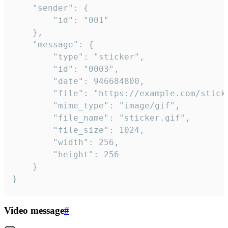
	"sender": {

		"id": "001"

	},

	"message": {

		"type": "sticker",

		"id": "0003",

		"date": 946684800,

		"file": "https://example.com/sticker.gif",

		"mime_type": "image/gif",

		"file_name": "sticker.gif",

		"file_size": 1024,

		"width": 256,

		"height": 256

	}

}
Video message
#