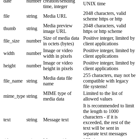
date
number
creation/sending
UNIX time
time, integer
2048 characters, valid
file
string
Media URL
scheme https or http
Media preview
2048 characters, valid
thumb
string
image URL
https or http scheme
Size of media data
Positive integer, limited by
file_size
number
in octets (bytes)
client applications
Image or video
Positive integer, limited by
width
number
width in pixels
client applications
Image or video
Positive integer, limited by
height
number
height in pixels
client applications
255 characters, may not be
Media data file
file_name
string
compatible with legacy
name
file systems!
MIME type of
Limited to the list of
mime_type
string
media data
allowed values
It is recommended to limit
the length to 1000
characters - if it is
text
string
Message text
exceeded, the rest of the
text will be sent in
separate text messages