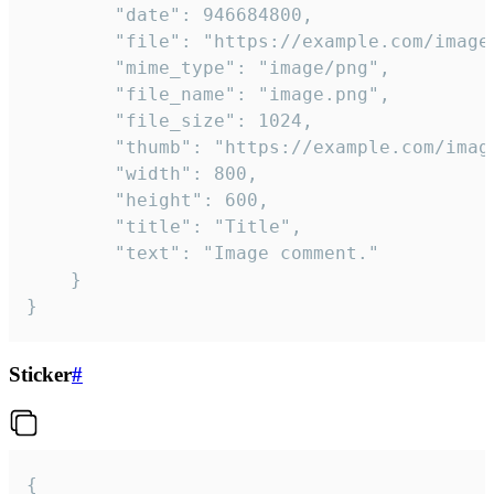
		"date": 946684800,

		"file": "https://example.com/image.png",

		"mime_type": "image/png",

		"file_name": "image.png",

		"file_size": 1024,

		"thumb": "https://example.com/image_thumb.png",

		"width": 800,

		"height": 600,

		"title": "Title",

		"text": "Image comment."

	}

}
Sticker
#
{
