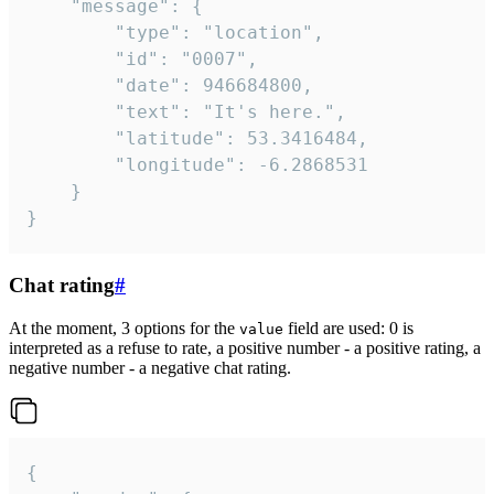
	"message": {

		"type": "location",

		"id": "0007",

		"date": 946684800,

		"text": "It's here.",

		"latitude": 53.3416484,

		"longitude": -6.2868531

	}

}
Chat rating
#
At the moment, 3 options for the
field are used: 0 is
value
interpreted as a refuse to rate, a positive number - a positive rating, a
negative number - a negative chat rating.
{
