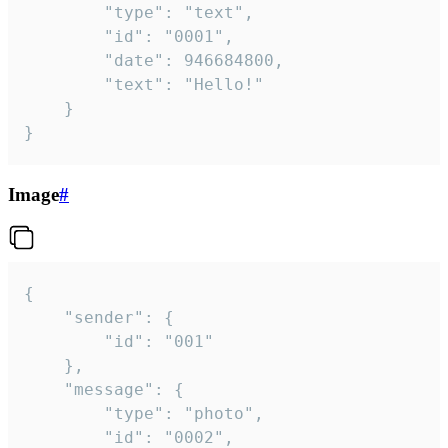
		"type": "text",

		"id": "0001",

		"date": 946684800,

		"text": "Hello!"

	}

}
Image
#
{

	"sender": {

		"id": "001"

	},

	"message": {

		"type": "photo",

		"id": "0002",
