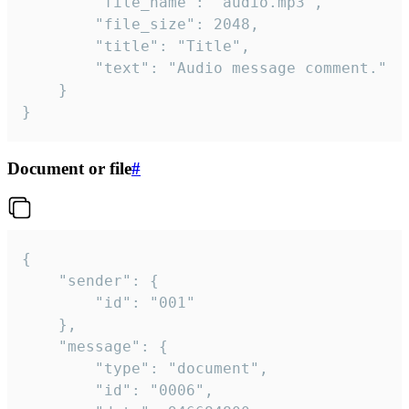
		"file_name": "audio.mp3",

		"file_size": 2048,

		"title": "Title",

		"text": "Audio message comment."

	}

}
Document or file
#
{

	"sender": {

		"id": "001"

	},

	"message": {

		"type": "document",

		"id": "0006",
