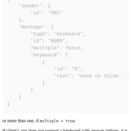
	"sender": {

		"id": "001"

	},

	"message": {

		"type": "keyboard",

		"id": "0009",

		"multiple": false,

		"keyboard": [

			{

				"id": "X",

				"text": "need to think..."

			}

		]

	}

}
or more than one, if
.
multiple = true
If client’s app does not support a keyboard with answer options, it is