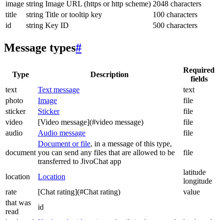
image
string
Image URL (https or http scheme)
2048 characters
title
string
Title or tooltip key
100 characters
id
string
Key ID
500 characters
Message types
#
Required
Type
Description
fields
text
Text message
text
photo
Image
file
sticker
Sticker
file
video
[Video message](#video message)
file
audio
Audio message
file
Document or file
, in a message of this type,
document
you can send any files that are allowed to be
file
transferred to JivoChat app
latitude
location
Location
longitude
rate
[Chat rating](#Chat rating)
value
that was
id
read