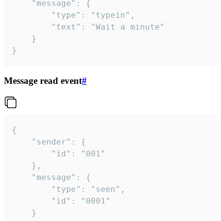
	"message": {

		"type": "typein",

		"text": "Wait a minute"

	}

}
Message read event
#
{

	"sender": {

		"id": "001"

	},

	"message": {

		"type": "seen",

		"id": "0001"

	}
