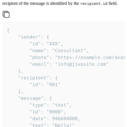
recipient of the message is identified by the
field.
recipient.id
{

	"sender": {

		"id": "XXX",

		"name": "Consultant",

		"photo": "https://example.com/avatar.png",

		"email": "info@jivosite.com"

	},

	"recipient": {

		"id": "001"

	},

	"message": {

		"type": "text",

		"id": "0000",

		"date": 946684800,

		"text": "Hello!"
