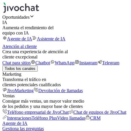
Oportunidades
IA
Aumenta el rendimiento del
equipo con IA
Agente de IA
Asistente de IA
Atención al cliente
Crea una experiencia de atención al
cliente excepcional
Chat para sitios
Chatbot
WhatsApp
Instagram
Telegram
Todos los canales
Marketing
Transforma el tráfico en
clientes potenciales cualificados
JivoMarketing
Devolución de llamadas
Ventas
Consigue más ventas, un mayor valor medio
de los pedidos y una mayor base de clientes
Teléfono empresarial de JivoChat
Chat de equipos de JivoChat
Integraciones
Teléfono Plus
Video llamadas
CRM
Agente de IA
Gestiona las preguntas