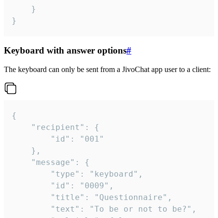
	}

}
Keyboard with answer options
#
The keyboard can only be sent from a JivoChat app user to a client:
{

	"recipient": {

		"id": "001"

	},

	"message": {

		"type": "keyboard",

		"id": "0009",

		"title": "Questionnaire",

		"text": "To be or not to be?",
