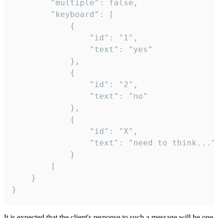
		"multiple": false,

		"keyboard": [

			{

				"id": "1",

				"text": "yes"

			},

			{

				"id": "2",

				"text": "no"

			},

			{

				"id": "X",

				"text": "need to think..."

			}

		]

	}

}
It is expected that the client's response to such a message will be one