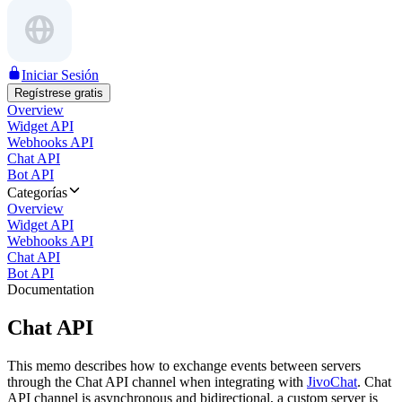
Iniciar Sesión
Regístrese gratis
Overview
Widget API
Webhooks API
Chat API
Bot API
Categorías
Overview
Widget API
Webhooks API
Chat API
Bot API
Documentation
Chat API
This memo describes how to exchange events between servers
through the Chat API channel when integrating with
JivoChat
. Chat
API channel is asynchronous and bidirectional, a custom server is