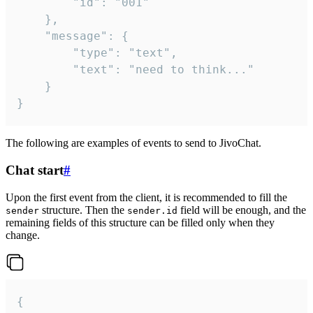
		"id": "001"

	},

	"message": {

		"type": "text",

		"text": "need to think..."

	}

}
The following are examples of events to send to JivoChat.
Chat start
#
Upon the first event from the client, it is recommended to fill the
structure. Then the
field will be enough, and the
sender
sender.id
remaining fields of this structure can be filled only when they
change.
{
