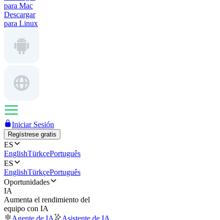
para Mac
Descargar
para Linux
Iniciar Sesión
Regístrese gratis
ES
English
Türkçe
Português
ES
English
Türkçe
Português
Oportunidades
IA
Aumenta el rendimiento del
equipo con IA
Agente de IA
Asistente de IA