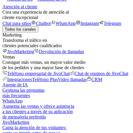
Atención al cliente
Crea una experiencia de atención al
cliente excepcional
Chat para sitios
Chatbot
WhatsApp
Instagram
Telegram
Todos los canales
Marketing
Transforma el tráfico en
clientes potenciales cualificados
JivoMarketing
Devolución de llamadas
Ventas
Consigue más ventas, un mayor valor medio
de los pedidos y una mayor base de clientes
Teléfono empresarial de JivoChat
Chat de equipos de JivoChat
Integraciones
Teléfono Plus
Video llamadas
CRM
Agente de IA
Gestiona las preguntas
más frecuentes
WhatsApp
Aumenta las ventas y ofrece asistencia
a tus clientes a través de su aplicación
de mensajería preferida
JivoMarketing
Capta la atención de tus visitantes:
capta su interés antes de que se