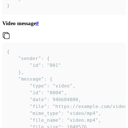
}
Video message
#
{

	"sender": {

		"id": "001"

	},

	"message": {

		"type": "video",

		"id": "0004",

		"date": 946684800,

		"file": "https://example.com/video.mp4",

		"mime_type": "video/mp4",

		"file_name": "video.mp4",

		"file_size": 1048576,
