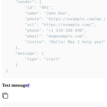
	"sender": {

		"id": "001",

		"name": "John Doe",

		"photo": "https://example.com/me.jpg",

		"url": "https://example.com/",

		"phone": "+1 234 568 890",

		"email": "me@example.com",

		"invite": "Hello! May I help you?"

	},

	"message": {

		"type": "start"

	}

}
Text message
#