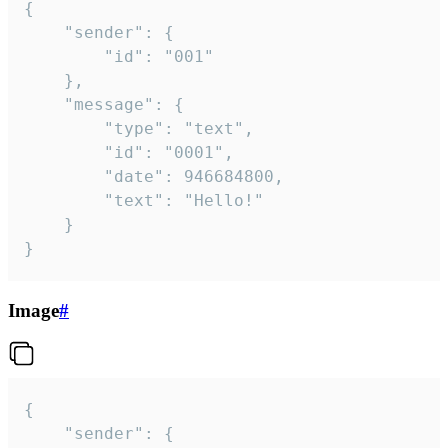
{

	"sender": {

		"id": "001"

	},

	"message": {

		"type": "text",

		"id": "0001",

		"date": 946684800,

		"text": "Hello!"

	}

}
Image
#
{

	"sender": {
