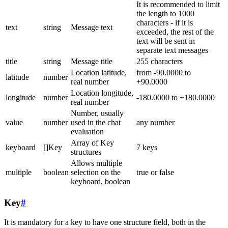
It is recommended to limit
the length to 1000
characters - if it is
text
string
Message text
exceeded, the rest of the
text will be sent in
separate text messages
title
string
Message title
255 characters
Location latitude,
from -90.0000 to
latitude
number
real number
+90.0000
Location longitude,
longitude
number
-180.0000 to +180.0000
real number
Number, usually
value
number
used in the chat
any number
evaluation
Array of Key
keyboard
[]Key
7 keys
structures
Allows multiple
multiple
boolean
selection on the
true or false
keyboard, boolean
Key
#
It is mandatory for a key to have one structure field, both in the