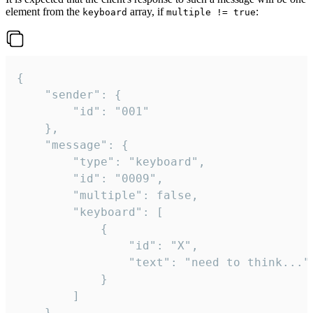
element from the
array, if
:
keyboard
multiple != true
{

	"sender": {

		"id": "001"

	},

	"message": {

		"type": "keyboard",

		"id": "0009",

		"multiple": false,

		"keyboard": [

			{

				"id": "X",

				"text": "need to think..."

			}

		]

	}
