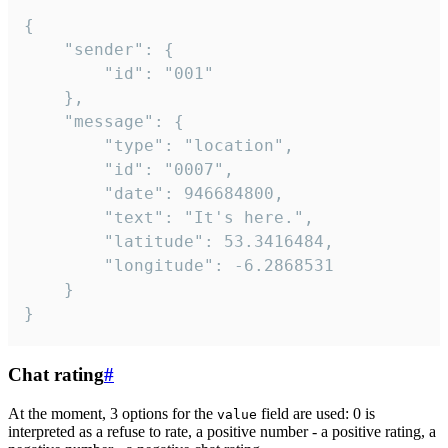
{

	"sender": {

		"id": "001"

	},

	"message": {

		"type": "location",

		"id": "0007",

		"date": 946684800,

		"text": "It's here.",

		"latitude": 53.3416484,

		"longitude": -6.2868531

	}

}
Chat rating
#
At the moment, 3 options for the
field are used: 0 is
value
interpreted as a refuse to rate, a positive number - a positive rating, a