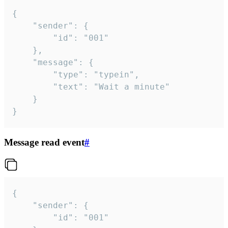
{

	"sender": {

		"id": "001"

	},

	"message": {

		"type": "typein",

		"text": "Wait a minute"

	}

}
Message read event
#
{

	"sender": {

		"id": "001"
