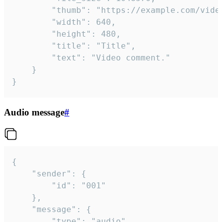
		"thumb": "https://example.com/video_thumb.png",

		"width": 640,

		"height": 480,

		"title": "Title",

		"text": "Video comment."

	}

}
Audio message
#
{

	"sender": {

		"id": "001"

	},

	"message": {

		"type": "audio",
