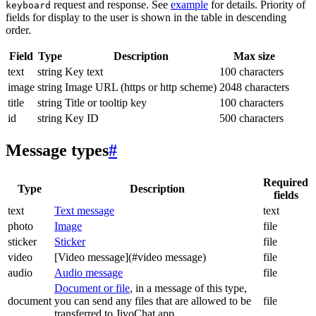
request and response. See
example
for details. Priority of
keyboard
fields for display to the user is shown in the table in descending
order.
Field
Type
Description
Max size
text
string
Key text
100 characters
image
string
Image URL (https or http scheme)
2048 characters
title
string
Title or tooltip key
100 characters
id
string
Key ID
500 characters
Message types
#
Required
Type
Description
fields
text
Text message
text
photo
Image
file
sticker
Sticker
file
video
[Video message](#video message)
file
audio
Audio message
file
Document or file
, in a message of this type,
document
you can send any files that are allowed to be
file
transferred to JivoChat app