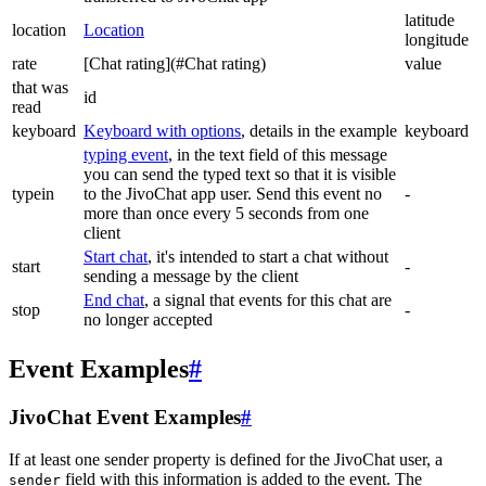
latitude
location
Location
longitude
rate
[Chat rating](#Chat rating)
value
that was
id
read
keyboard
Keyboard with options
, details in the example
keyboard
typing event
, in the text field of this message
you can send the typed text so that it is visible
typein
to the JivoChat app user. Send this event no
-
more than once every 5 seconds from one
client
Start chat
, it's intended to start a chat without
start
-
sending a message by the client
End chat
, a signal that events for this chat are
stop
-
no longer accepted
Event Examples
#
JivoChat Event Examples
#
If at least one sender property is defined for the JivoChat user, a
field with this information is added to the event. The
sender