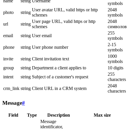
name
string
Username
symbols
User avatar URL, valid https or http
2048
photo
string
schemes
symbols
User page URL, valid https or http
2048
url
string
schemes
символов
255
email
string
User email
symbols
2-15
phone
string
User phone number
symbols
1000
invite
string
Client invitation text
symbols
group
string
Department a client applies to
10 digits
255
intent
string
Subject of a customer's request
characters
2048
crm_link
string
Client URL in a CRM system
characters
Message
#
Field
Type
Description
Max size
Message
identificator,