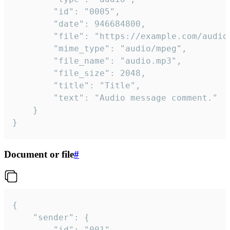
		"id": "0005",

		"date": 946684800,

		"file": "https://example.com/audio.mp3",

		"mime_type": "audio/mpeg",

		"file_name": "audio.mp3",

		"file_size": 2048,

		"title": "Title",

		"text": "Audio message comment."

	}

}
Document or file
#
{

	"sender": {

		"id": "001"
