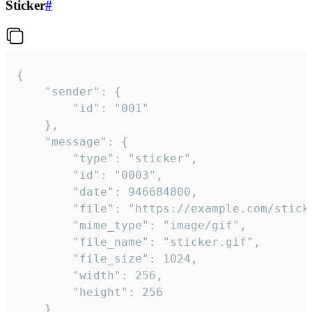
Sticker
#
{

	"sender": {

		"id": "001"

	},

	"message": {

		"type": "sticker",

		"id": "0003",

		"date": 946684800,

		"file": "https://example.com/sticker.gif",

		"mime_type": "image/gif",

		"file_name": "sticker.gif",

		"file_size": 1024,

		"width": 256,

		"height": 256

	}
