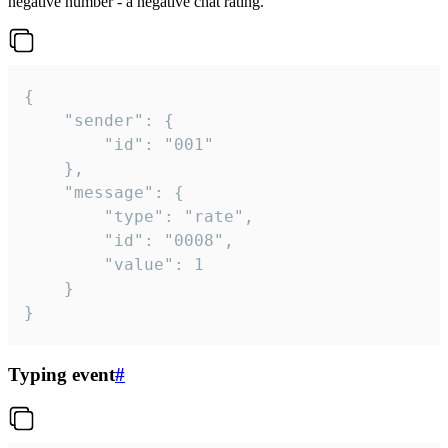
negative number - a negative chat rating.
{

	"sender": {

		"id": "001"

	},

	"message": {

		"type": "rate",

		"id": "0008",

		"value": 1

	}

}
Typing event
#