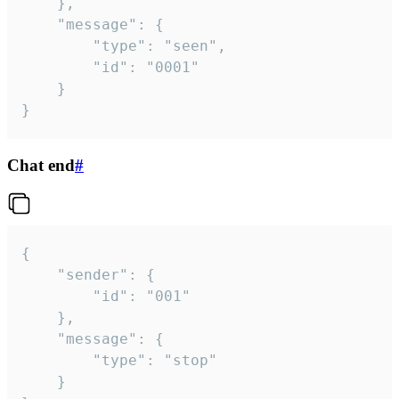
	},

	"message": {

		"type": "seen",

		"id": "0001"

	}

}
Chat end
#
{

	"sender": {

		"id": "001"

	},

	"message": {

		"type": "stop"

	}
