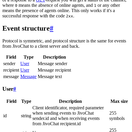
where
means the absence of online agents, and
or any other
0
1
means the presence of agents online. This only works if it's a
successful response with the code
.
2xx
Event structure
#
Protocol is symmetric, and protocol structure is the same for events
from JivoChat to a client server and back.
Field
Type
Description
sender
User
Message sender
recipient
User
Message recipient
message
Message
Message text
User
#
Field
Type
Description
Max size
Client identificator, required parameter
when sending events to JivoChat
255
id
string
sender.id and when receiving events
symbols
from JivoChat recipient.id
255