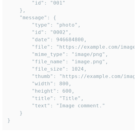
		"id": "001"

	},

	"message": {

		"type": "photo",

		"id": "0002",

		"date": 946684800,

		"file": "https://example.com/image.png",

		"mime_type": "image/png",

		"file_name": "image.png",

		"file_size": 1024,

		"thumb": "https://example.com/image_thumb.png",

		"width": 800,

		"height": 600,

		"title": "Title",

		"text": "Image comment."

	}

}