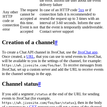
the error. Inform the user about the event
delivery failure
The request
In case of an HTTP code
5xx
or if
Any other
cannot be
connection fails it is recommended to
HTTP
accepted at
resend the request up to 3 times with an
code or
this time.
interval of 3-60 seconds. Inform the user
connection
Event is not
that the event is temporarily undeliverable.
error
accepted
Contact server support
Creation of a channel
#
To create a Chat API channel in JivoChat, use the
JivoChat app
.
Once created, a
URL
, that you can use to send events to JivoChat,
will be available to you in the settings of the channel, for example:
. To receive messages from
https://wh.jivosite.com/foo/bar
JivoChat, set up a custom server and add the URL to receive events
in the channel settings in the app.
Channel status
#
If you add a segment
at the end of the URL for sending
/status
events to JivoChat (for example,
), then in the body
https://wh.jivosite.com/foo/bar/status
of a response to a
GET
-request you will get a status of the channel,