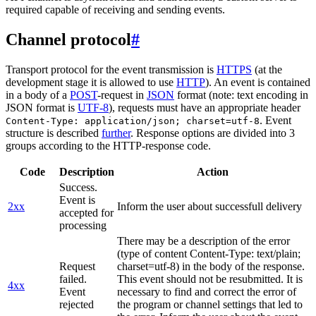
required capable of receiving and sending events.
Channel protocol
#
Transport protocol for the event transmission is
HTTPS
(at the
development stage it is allowed to use
HTTP
). An event is contained
in a body of a
POST
-request in
JSON
format (note: text encoding in
JSON format is
UTF-8
), requests must have an appropriate header
. Event
Content-Type: application/json; charset=utf-8
structure is described
further
. Response options are divided into 3
groups according to the HTTP-response code.
Code
Description
Action
Success.
Event is
2xx
Inform the user about successfull delivery
accepted for
processing
There may be a description of the error
(type of content Content-Type: text/plain;
Request
charset=utf-8) in the body of the response.
failed.
This event should not be resubmitted. It is
4xx
Event
necessary to find and correct the error of
rejected
the program or channel settings that led to