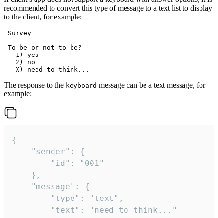
recommended to convert this type of message to a text list to display
to the client, for example:
 Survey

 To be or not to be?

   1) yes

   2) no

The response to the
message can be a text message, for
keyboard
example:
{

	"sender": {

		"id": "001"

	},

	"message": {

		"type": "text",

		"text": "need to think..."
