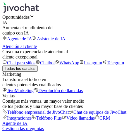
Oportunidades
IA
Aumenta el rendimiento del
equipo con IA
Agente de IA
Asistente de IA
Atención al cliente
Crea una experiencia de atención al
cliente excepcional
Chat para sitios
Chatbot
WhatsApp
Instagram
Telegram
Todos los canales
Marketing
Transforma el tráfico en
clientes potenciales cualificados
JivoMarketing
Devolución de llamadas
Ventas
Consigue más ventas, un mayor valor medio
de los pedidos y una mayor base de clientes
Teléfono empresarial de JivoChat
Chat de equipos de JivoChat
Integraciones
Teléfono Plus
Video llamadas
CRM
Agente de IA
Gestiona las preguntas