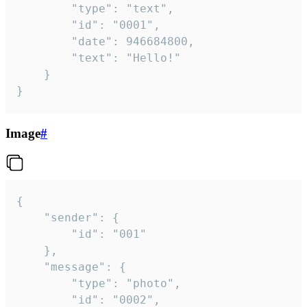
		"type": "text",

		"id": "0001",

		"date": 946684800,

		"text": "Hello!"

	}

}
Image
#
{

	"sender": {

		"id": "001"

	},

	"message": {

		"type": "photo",

		"id": "0002",
