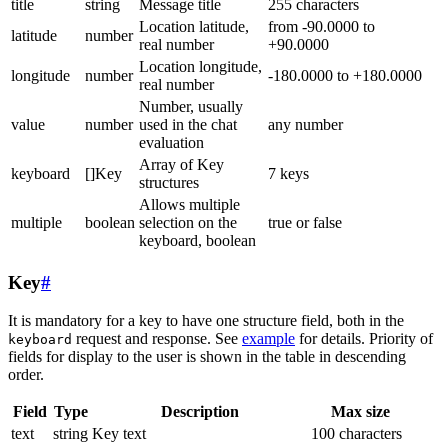
title
string
Message title
255 characters
Location latitude,
from -90.0000 to
latitude
number
real number
+90.0000
Location longitude,
longitude
number
-180.0000 to +180.0000
real number
Number, usually
value
number
used in the chat
any number
evaluation
Array of Key
keyboard
[]Key
7 keys
structures
Allows multiple
multiple
boolean
selection on the
true or false
keyboard, boolean
Key
#
It is mandatory for a key to have one structure field, both in the
request and response. See
example
for details. Priority of
keyboard
fields for display to the user is shown in the table in descending
order.
Field
Type
Description
Max size
text
string
Key text
100 characters