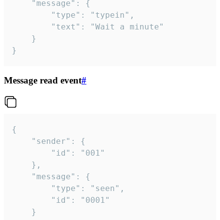
	"message": {

		"type": "typein",

		"text": "Wait a minute"

	}

}
Message read event
#
{

	"sender": {

		"id": "001"

	},

	"message": {

		"type": "seen",

		"id": "0001"

	}
