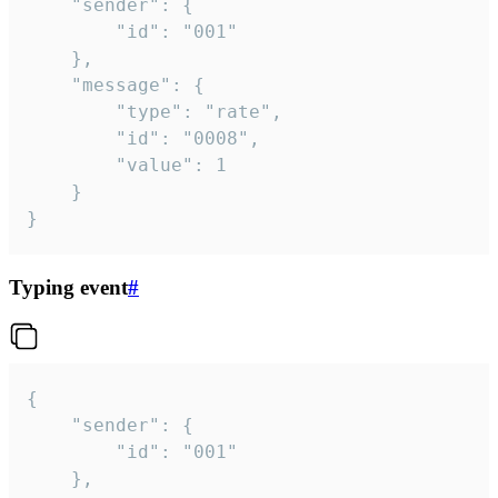
	"sender": {

		"id": "001"

	},

	"message": {

		"type": "rate",

		"id": "0008",

		"value": 1

	}

}
Typing event
#
{

	"sender": {

		"id": "001"

	},
