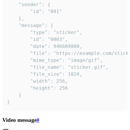
	"sender": {

		"id": "001"

	},

	"message": {

		"type": "sticker",

		"id": "0003",

		"date": 946684800,

		"file": "https://example.com/sticker.gif",

		"mime_type": "image/gif",

		"file_name": "sticker.gif",

		"file_size": 1024,

		"width": 256,

		"height": 256

	}

}
Video message
#