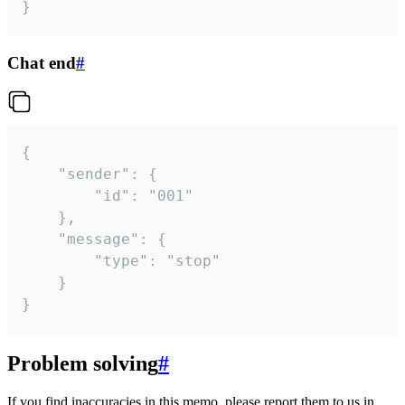
}
Chat end
#
{

	"sender": {

		"id": "001"

	},

	"message": {

		"type": "stop"

	}

}
Problem solving
#
If you find inaccuracies in this memo, please report them to us in