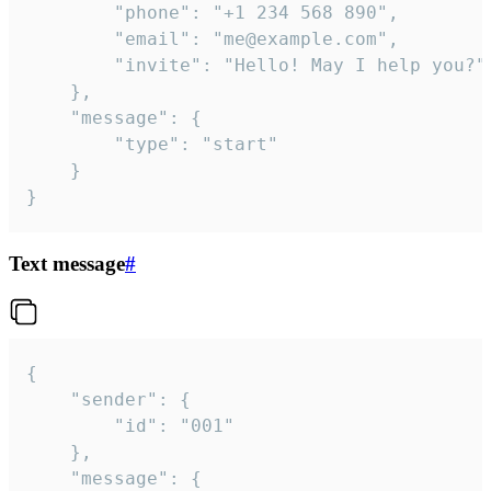
		"phone": "+1 234 568 890",

		"email": "me@example.com",

		"invite": "Hello! May I help you?"

	},

	"message": {

		"type": "start"

	}

}
Text message
#
{

	"sender": {

		"id": "001"

	},

	"message": {
