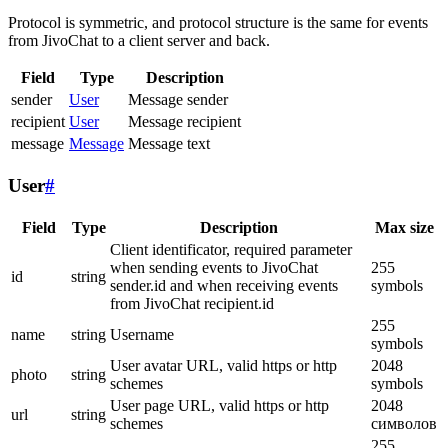
Protocol is symmetric, and protocol structure is the same for events
from JivoChat to a client server and back.
Field
Type
Description
sender
User
Message sender
recipient
User
Message recipient
message
Message
Message text
User
#
Field
Type
Description
Max size
Client identificator, required parameter
when sending events to JivoChat
255
id
string
sender.id and when receiving events
symbols
from JivoChat recipient.id
255
name
string
Username
symbols
User avatar URL, valid https or http
2048
photo
string
schemes
symbols
User page URL, valid https or http
2048
url
string
schemes
символов
255