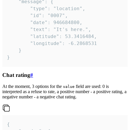
	"message": {

		"type": "location",

		"id": "0007",

		"date": 946684800,

		"text": "It's here.",

		"latitude": 53.3416484,

		"longitude": -6.2868531

	}

}
Chat rating
#
At the moment, 3 options for the
field are used: 0 is
value
interpreted as a refuse to rate, a positive number - a positive rating, a
negative number - a negative chat rating.
{
