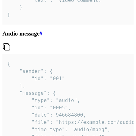
		"text": "Video comment."

	}

}
Audio message
#
{

	"sender": {

		"id": "001"

	},

	"message": {

		"type": "audio",

		"id": "0005",

		"date": 946684800,

		"file": "https://example.com/audio.mp3",

		"mime_type": "audio/mpeg",
