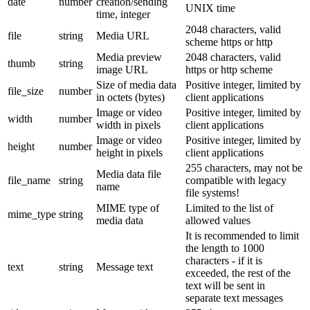
date
number
creation/sending
UNIX time
time, integer
2048 characters, valid
file
string
Media URL
scheme https or http
Media preview
2048 characters, valid
thumb
string
image URL
https or http scheme
Size of media data
Positive integer, limited by
file_size
number
in octets (bytes)
client applications
Image or video
Positive integer, limited by
width
number
width in pixels
client applications
Image or video
Positive integer, limited by
height
number
height in pixels
client applications
255 characters, may not be
Media data file
file_name
string
compatible with legacy
name
file systems!
MIME type of
Limited to the list of
mime_type
string
media data
allowed values
It is recommended to limit
the length to 1000
characters - if it is
text
string
Message text
exceeded, the rest of the
text will be sent in
separate text messages