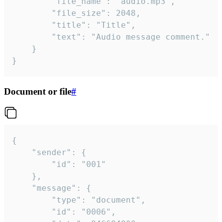
		"file_name": "audio.mp3",

		"file_size": 2048,

		"title": "Title",

		"text": "Audio message comment."

	}

}
Document or file
#
{

	"sender": {

		"id": "001"

	},

	"message": {

		"type": "document",

		"id": "0006",
