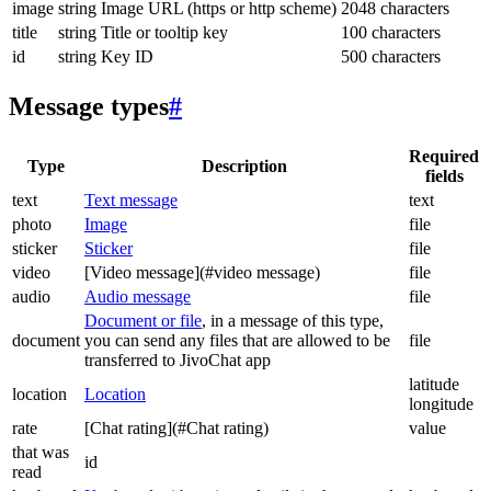
image
string
Image URL (https or http scheme)
2048 characters
title
string
Title or tooltip key
100 characters
id
string
Key ID
500 characters
Message types
#
Required
Type
Description
fields
text
Text message
text
photo
Image
file
sticker
Sticker
file
video
[Video message](#video message)
file
audio
Audio message
file
Document or file
, in a message of this type,
document
you can send any files that are allowed to be
file
transferred to JivoChat app
latitude
location
Location
longitude
rate
[Chat rating](#Chat rating)
value
that was
id
read