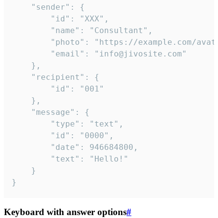
	"sender": {

		"id": "XXX",

		"name": "Consultant",

		"photo": "https://example.com/avatar.png",

		"email": "info@jivosite.com"

	},

	"recipient": {

		"id": "001"

	},

	"message": {

		"type": "text",

		"id": "0000",

		"date": 946684800,

		"text": "Hello!"

	}

}
Keyboard with answer options
#