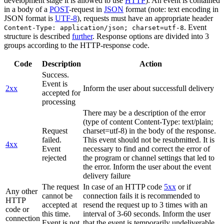
development stage it is allowed to use
HTTP
). An event is contained
in a body of a
POST
-request in
JSON
format (note: text encoding in
JSON format is
UTF-8
), requests must have an appropriate header
. Event
Content-Type: application/json; charset=utf-8
structure is described
further
. Response options are divided into 3
groups according to the HTTP-response code.
Code
Description
Action
Success.
Event is
2xx
Inform the user about successfull delivery
accepted for
processing
There may be a description of the error
(type of content Content-Type: text/plain;
Request
charset=utf-8) in the body of the response.
failed.
This event should not be resubmitted. It is
4xx
Event
necessary to find and correct the error of
rejected
the program or channel settings that led to
the error. Inform the user about the event
delivery failure
The request
In case of an HTTP code
5xx
or if
Any other
cannot be
connection fails it is recommended to
HTTP
accepted at
resend the request up to 3 times with an
code or
this time.
interval of 3-60 seconds. Inform the user
connection
Event is not
that the event is temporarily undeliverable.