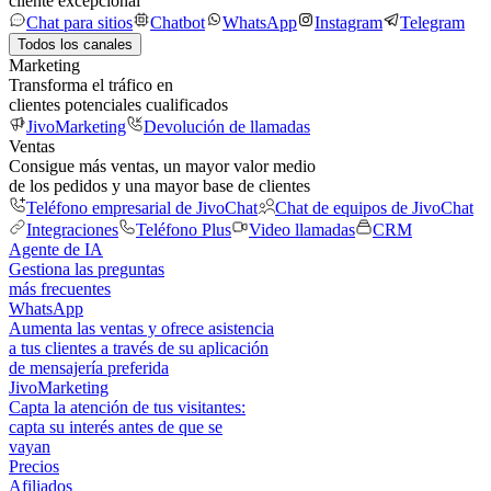
cliente excepcional
Chat para sitios
Chatbot
WhatsApp
Instagram
Telegram
Todos los canales
Marketing
Transforma el tráfico en
clientes potenciales cualificados
JivoMarketing
Devolución de llamadas
Ventas
Consigue más ventas, un mayor valor medio
de los pedidos y una mayor base de clientes
Teléfono empresarial de JivoChat
Chat de equipos de JivoChat
Integraciones
Teléfono Plus
Video llamadas
CRM
Agente de IA
Gestiona las preguntas
más frecuentes
WhatsApp
Aumenta las ventas y ofrece asistencia
a tus clientes a través de su aplicación
de mensajería preferida
JivoMarketing
Capta la atención de tus visitantes:
capta su interés antes de que se
vayan
Precios
Afiliados