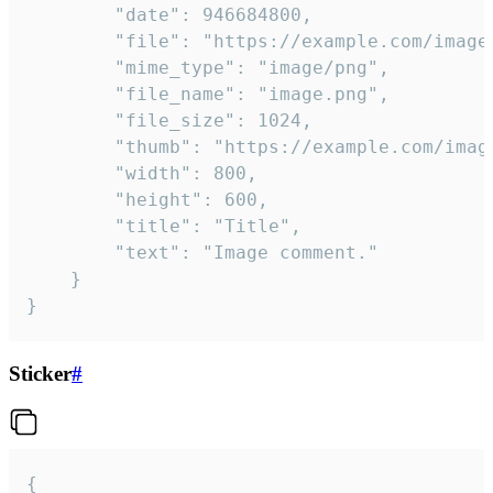
		"date": 946684800,

		"file": "https://example.com/image.png",

		"mime_type": "image/png",

		"file_name": "image.png",

		"file_size": 1024,

		"thumb": "https://example.com/image_thumb.png",

		"width": 800,

		"height": 600,

		"title": "Title",

		"text": "Image comment."

	}

}
Sticker
#
{
