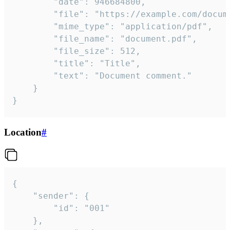
		"date": 946684800,

		"file": "https://example.com/document.pdf",

		"mime_type": "application/pdf",

		"file_name": "document.pdf",

		"file_size": 512,

		"title": "Title",

		"text": "Document comment."

	}

}
Location
#
{

	"sender": {

		"id": "001"

	},
