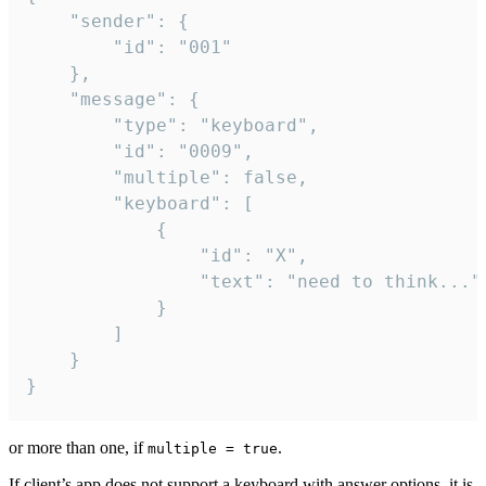
	"sender": {

		"id": "001"

	},

	"message": {

		"type": "keyboard",

		"id": "0009",

		"multiple": false,

		"keyboard": [

			{

				"id": "X",

				"text": "need to think..."

			}

		]

	}

}
or more than one, if
.
multiple = true
If client’s app does not support a keyboard with answer options, it is