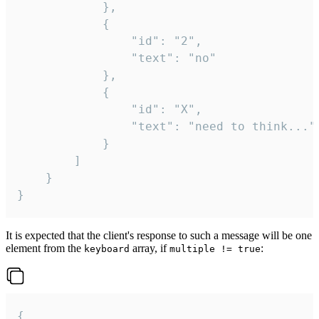
			},

			{

				"id": "2",

				"text": "no"

			},

			{

				"id": "X",

				"text": "need to think..."

			}

		]

	}

}
It is expected that the client's response to such a message will be one
element from the
array, if
:
keyboard
multiple != true
{
