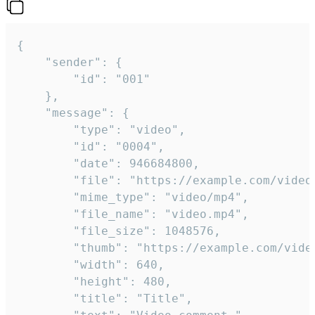
{

	"sender": {

		"id": "001"

	},

	"message": {

		"type": "video",

		"id": "0004",

		"date": 946684800,

		"file": "https://example.com/video.mp4",

		"mime_type": "video/mp4",

		"file_name": "video.mp4",

		"file_size": 1048576,

		"thumb": "https://example.com/video_thumb.png",

		"width": 640,

		"height": 480,

		"title": "Title",
