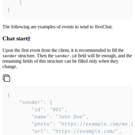
	}

}
The following are examples of events to send to JivoChat.
Chat start
#
Upon the first event from the client, it is recommended to fill the
structure. Then the
field will be enough, and the
sender
sender.id
remaining fields of this structure can be filled only when they
change.
{

	"sender": {

		"id": "001",

		"name": "John Doe",

		"photo": "https://example.com/me.jpg",

		"url": "https://example.com/",
