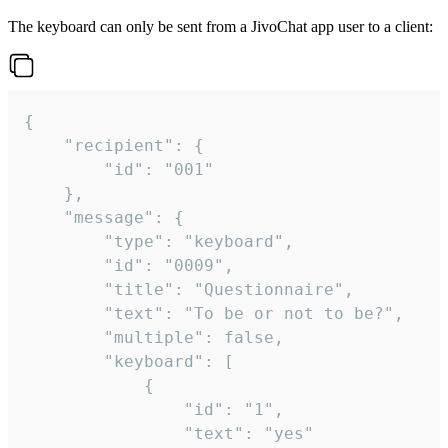
The keyboard can only be sent from a JivoChat app user to a client:
{

	"recipient": {

		"id": "001"

	},

	"message": {

		"type": "keyboard",

		"id": "0009",

		"title": "Questionnaire",

		"text": "To be or not to be?",

		"multiple": false,

		"keyboard": [

			{

				"id": "1",

				"text": "yes"
