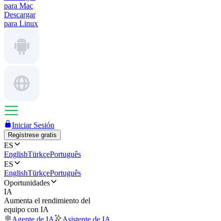
para Mac
Descargar
para Linux
Iniciar Sesión
Regístrese gratis
ES
English
Türkçe
Português
ES
English
Türkçe
Português
Oportunidades
IA
Aumenta el rendimiento del
equipo con IA
Agente de IA
Asistente de IA