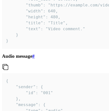
		"thumb": "https://example.com/video_thumb.png",

		"width": 640,

		"height": 480,

		"title": "Title",

		"text": "Video comment."

	}

}
Audio message
#
{

	"sender": {

		"id": "001"

	},

	"message": {

		"type": "audio",
