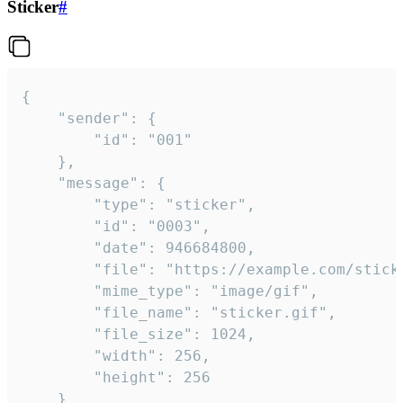
Sticker
#
{

	"sender": {

		"id": "001"

	},

	"message": {

		"type": "sticker",

		"id": "0003",

		"date": 946684800,

		"file": "https://example.com/sticker.gif",

		"mime_type": "image/gif",

		"file_name": "sticker.gif",

		"file_size": 1024,

		"width": 256,

		"height": 256

	}
