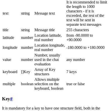
It is recommended to limit
the length to 1000
characters - if it is
text
string
Message text
exceeded, the rest of the
text will be sent in
separate text messages
title
string
Message title
255 characters
Location latitude,
from -90.0000 to
latitude
number
real number
+90.0000
Location longitude,
longitude
number
-180.0000 to +180.0000
real number
Number, usually
value
number
used in the chat
any number
evaluation
Array of Key
keyboard
[]Key
7 keys
structures
Allows multiple
multiple
boolean
selection on the
true or false
keyboard, boolean
Key
#
It is mandatory for a key to have one structure field, both in the