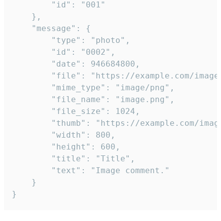
		"id": "001"

	},

	"message": {

		"type": "photo",

		"id": "0002",

		"date": 946684800,

		"file": "https://example.com/image.png",

		"mime_type": "image/png",

		"file_name": "image.png",

		"file_size": 1024,

		"thumb": "https://example.com/image_thumb.png",

		"width": 800,

		"height": 600,

		"title": "Title",

		"text": "Image comment."

	}

}