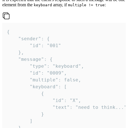
element from the
array, if
:
keyboard
multiple != true
{

	"sender": {

		"id": "001"

	},

	"message": {

		"type": "keyboard",

		"id": "0009",

		"multiple": false,

		"keyboard": [

			{

				"id": "X",

				"text": "need to think..."

			}

		]

	}
