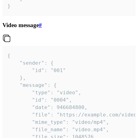
}
Video message
#
{

	"sender": {

		"id": "001"

	},

	"message": {

		"type": "video",

		"id": "0004",

		"date": 946684800,

		"file": "https://example.com/video.mp4",

		"mime_type": "video/mp4",

		"file_name": "video.mp4",

		"file_size": 1048576,
