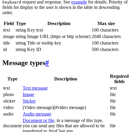
request and response. See
example
for details. Priority of
keyboard
fields for display to the user is shown in the table in descending
order.
Field
Type
Description
Max size
text
string
Key text
100 characters
image
string
Image URL (https or http scheme)
2048 characters
title
string
Title or tooltip key
100 characters
id
string
Key ID
500 characters
Message types
#
Required
Type
Description
fields
text
Text message
text
photo
Image
file
sticker
Sticker
file
video
[Video message](#video message)
file
audio
Audio message
file
Document or file
, in a message of this type,
document
you can send any files that are allowed to be
file
transferred to JivoChat app