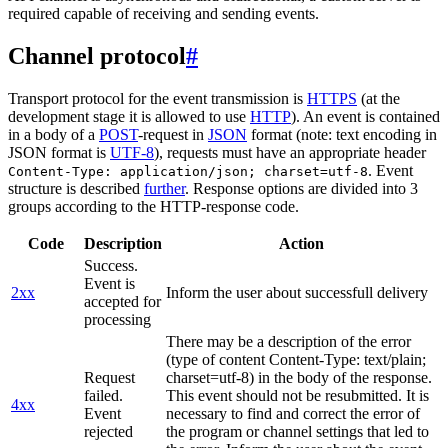
required capable of receiving and sending events.
Channel protocol
#
Transport protocol for the event transmission is
HTTPS
(at the
development stage it is allowed to use
HTTP
). An event is contained
in a body of a
POST
-request in
JSON
format (note: text encoding in
JSON format is
UTF-8
), requests must have an appropriate header
. Event
Content-Type: application/json; charset=utf-8
structure is described
further
. Response options are divided into 3
groups according to the HTTP-response code.
Code
Description
Action
Success.
Event is
2xx
Inform the user about successfull delivery
accepted for
processing
There may be a description of the error
(type of content Content-Type: text/plain;
Request
charset=utf-8) in the body of the response.
failed.
This event should not be resubmitted. It is
4xx
Event
necessary to find and correct the error of
rejected
the program or channel settings that led to