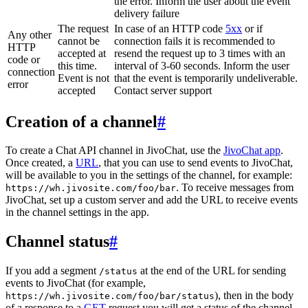
the error. Inform the user about the event
delivery failure
The request
In case of an HTTP code
5xx
or if
Any other
cannot be
connection fails it is recommended to
HTTP
accepted at
resend the request up to 3 times with an
code or
this time.
interval of 3-60 seconds. Inform the user
connection
Event is not
that the event is temporarily undeliverable.
error
accepted
Contact server support
Creation of a channel
#
To create a Chat API channel in JivoChat, use the
JivoChat app
.
Once created, a
URL
, that you can use to send events to JivoChat,
will be available to you in the settings of the channel, for example:
. To receive messages from
https://wh.jivosite.com/foo/bar
JivoChat, set up a custom server and add the URL to receive events
in the channel settings in the app.
Channel status
#
If you add a segment
at the end of the URL for sending
/status
events to JivoChat (for example,
), then in the body
https://wh.jivosite.com/foo/bar/status
of a response to a
GET
-request you will get a status of the channel,