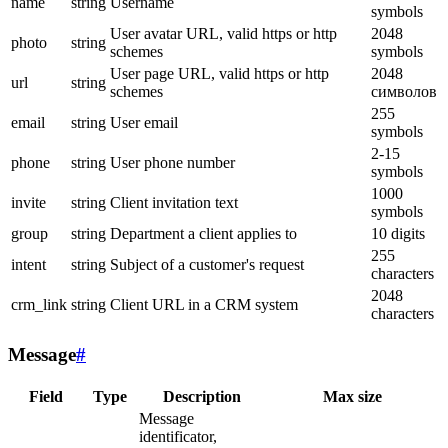
name
string
Username
symbols
User avatar URL, valid https or http
2048
photo
string
schemes
symbols
User page URL, valid https or http
2048
url
string
schemes
символов
255
email
string
User email
symbols
2-15
phone
string
User phone number
symbols
1000
invite
string
Client invitation text
symbols
group
string
Department a client applies to
10 digits
255
intent
string
Subject of a customer's request
characters
2048
crm_link
string
Client URL in a CRM system
characters
Message
#
Field
Type
Description
Max size
Message
identificator,