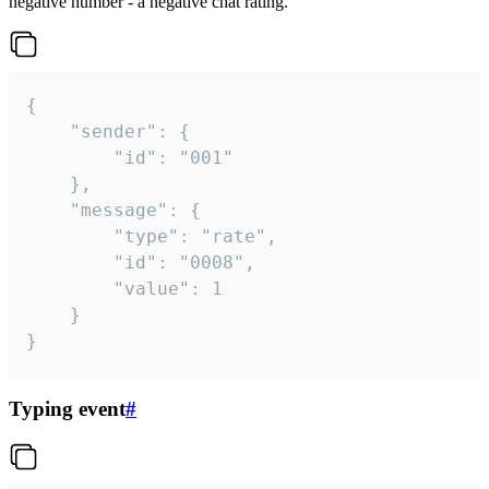
negative number - a negative chat rating.
{

	"sender": {

		"id": "001"

	},

	"message": {

		"type": "rate",

		"id": "0008",

		"value": 1

	}

}
Typing event
#