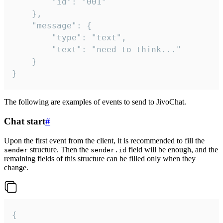
		"id": "001"

	},

	"message": {

		"type": "text",

		"text": "need to think..."

	}

}
The following are examples of events to send to JivoChat.
Chat start
#
Upon the first event from the client, it is recommended to fill the
structure. Then the
field will be enough, and the
sender
sender.id
remaining fields of this structure can be filled only when they
change.
{
