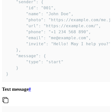
	"sender": {

		"id": "001",

		"name": "John Doe",

		"photo": "https://example.com/me.jpg",

		"url": "https://example.com/",

		"phone": "+1 234 568 890",

		"email": "me@example.com",

		"invite": "Hello! May I help you?"

	},

	"message": {

		"type": "start"

	}

}
Text message
#