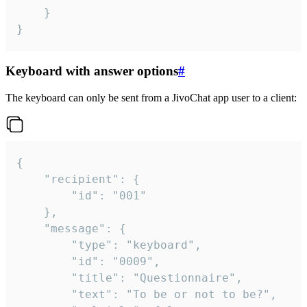
	}

}
Keyboard with answer options
#
The keyboard can only be sent from a JivoChat app user to a client:
{

	"recipient": {

		"id": "001"

	},

	"message": {

		"type": "keyboard",

		"id": "0009",

		"title": "Questionnaire",

		"text": "To be or not to be?",
