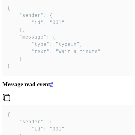
{

	"sender": {

		"id": "001"

	},

	"message": {

		"type": "typein",

		"text": "Wait a minute"

	}

}
Message read event
#
{

	"sender": {

		"id": "001"
