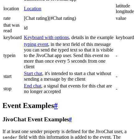
latitude
location
Location
longitude
rate
[Chat rating](#Chat rating)
value
that was
id
read
keyboard
Keyboard with options
, details in the example
keyboard
typing event
, in the text field of this message
you can send the typed text so that it is visible
typein
to the JivoChat app user. Send this event no
-
more than once every 5 seconds from one
client
Start chat
, it's intended to start a chat without
start
-
sending a message by the client
End chat
, a signal that events for this chat are
stop
-
no longer accepted
Event Examples
#
JivoChat Event Examples
#
If at least one sender property is defined for the JivoChat user, a
field with this information is added to the event. The
sender