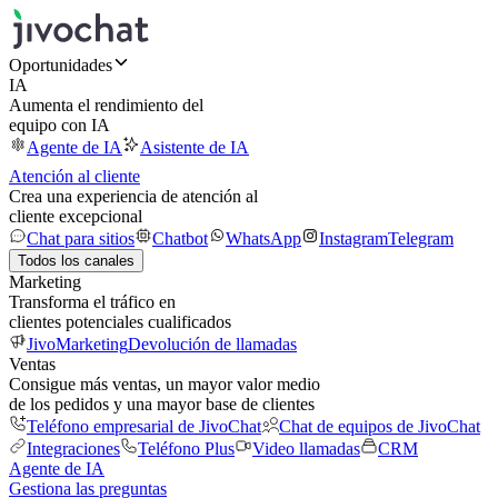
Oportunidades
IA
Aumenta el rendimiento del
equipo con IA
Agente de IA
Asistente de IA
Atención al cliente
Crea una experiencia de atención al
cliente excepcional
Chat para sitios
Chatbot
WhatsApp
Instagram
Telegram
Todos los canales
Marketing
Transforma el tráfico en
clientes potenciales cualificados
JivoMarketing
Devolución de llamadas
Ventas
Consigue más ventas, un mayor valor medio
de los pedidos y una mayor base de clientes
Teléfono empresarial de JivoChat
Chat de equipos de JivoChat
Integraciones
Teléfono Plus
Video llamadas
CRM
Agente de IA
Gestiona las preguntas