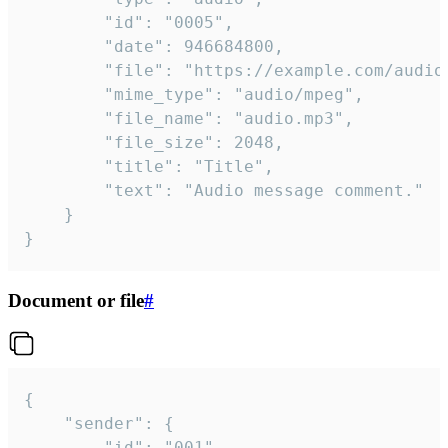
		"id": "0005",

		"date": 946684800,

		"file": "https://example.com/audio.mp3",

		"mime_type": "audio/mpeg",

		"file_name": "audio.mp3",

		"file_size": 2048,

		"title": "Title",

		"text": "Audio message comment."

	}

}
Document or file
#
{

	"sender": {

		"id": "001"
