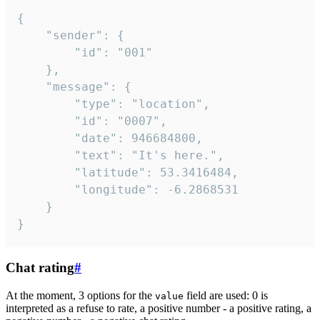
{

	"sender": {

		"id": "001"

	},

	"message": {

		"type": "location",

		"id": "0007",

		"date": 946684800,

		"text": "It's here.",

		"latitude": 53.3416484,

		"longitude": -6.2868531

	}

}
Chat rating
#
At the moment, 3 options for the
field are used: 0 is
value
interpreted as a refuse to rate, a positive number - a positive rating, a