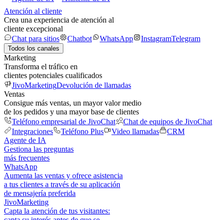
Atención al cliente
Crea una experiencia de atención al
cliente excepcional
Chat para sitios
Chatbot
WhatsApp
Instagram
Telegram
Todos los canales
Marketing
Transforma el tráfico en
clientes potenciales cualificados
JivoMarketing
Devolución de llamadas
Ventas
Consigue más ventas, un mayor valor medio
de los pedidos y una mayor base de clientes
Teléfono empresarial de JivoChat
Chat de equipos de JivoChat
Integraciones
Teléfono Plus
Video llamadas
CRM
Agente de IA
Gestiona las preguntas
más frecuentes
WhatsApp
Aumenta las ventas y ofrece asistencia
a tus clientes a través de su aplicación
de mensajería preferida
JivoMarketing
Capta la atención de tus visitantes:
capta su interés antes de que se