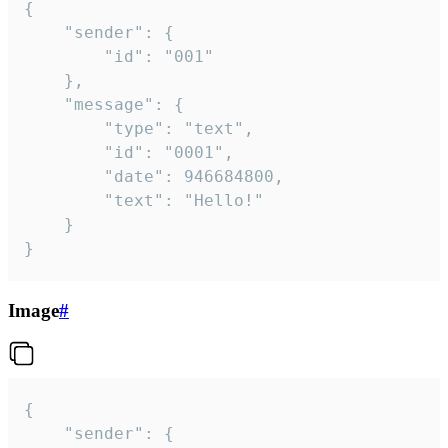
{

	"sender": {

		"id": "001"

	},

	"message": {

		"type": "text",

		"id": "0001",

		"date": 946684800,

		"text": "Hello!"

	}

}
Image
#
{

	"sender": {
