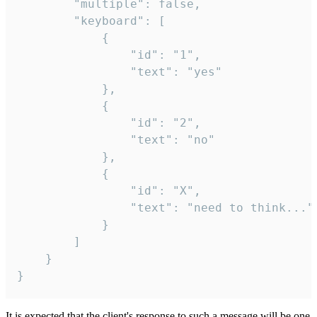
		"multiple": false,

		"keyboard": [

			{

				"id": "1",

				"text": "yes"

			},

			{

				"id": "2",

				"text": "no"

			},

			{

				"id": "X",

				"text": "need to think..."

			}

		]

	}

}
It is expected that the client's response to such a message will be one