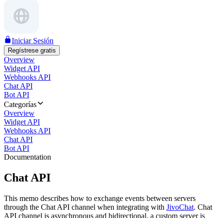
Iniciar Sesión
Regístrese gratis
Overview
Widget API
Webhooks API
Chat API
Bot API
Categorías
Overview
Widget API
Webhooks API
Chat API
Bot API
Documentation
Chat API
This memo describes how to exchange events between servers
through the Chat API channel when integrating with
JivoChat
. Chat
API channel is asynchronous and bidirectional, a custom server is