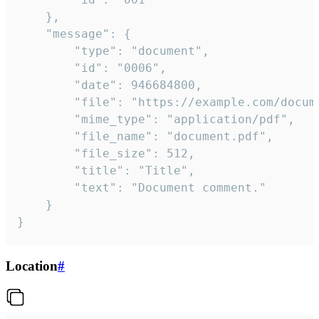
	},

	"message": {

		"type": "document",

		"id": "0006",

		"date": 946684800,

		"file": "https://example.com/document.pdf",

		"mime_type": "application/pdf",

		"file_name": "document.pdf",

		"file_size": 512,

		"title": "Title",

		"text": "Document comment."

	}

}
Location
#