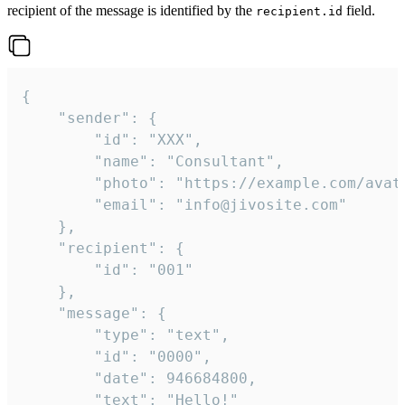
recipient of the message is identified by the
field.
recipient.id
{

	"sender": {

		"id": "XXX",

		"name": "Consultant",

		"photo": "https://example.com/avatar.png",

		"email": "info@jivosite.com"

	},

	"recipient": {

		"id": "001"

	},

	"message": {

		"type": "text",

		"id": "0000",

		"date": 946684800,

		"text": "Hello!"
