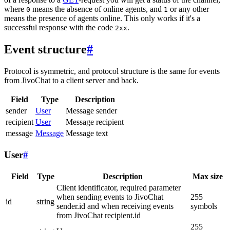
where
means the absence of online agents, and
or any other
0
1
means the presence of agents online. This only works if it's a
successful response with the code
.
2xx
Event structure
#
Protocol is symmetric, and protocol structure is the same for events
from JivoChat to a client server and back.
Field
Type
Description
sender
User
Message sender
recipient
User
Message recipient
message
Message
Message text
User
#
Field
Type
Description
Max size
Client identificator, required parameter
when sending events to JivoChat
255
id
string
sender.id and when receiving events
symbols
from JivoChat recipient.id
255