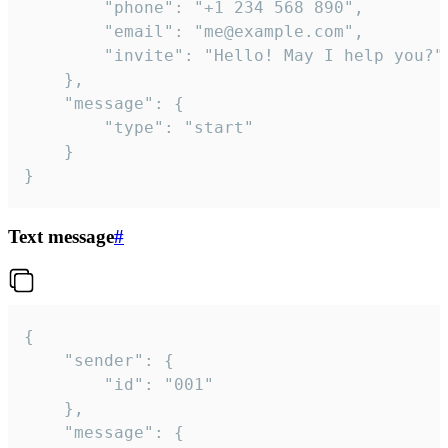
		"phone": "+1 234 568 890",

		"email": "me@example.com",

		"invite": "Hello! May I help you?"

	},

	"message": {

		"type": "start"

	}

}
Text message
#
{

	"sender": {

		"id": "001"

	},

	"message": {
