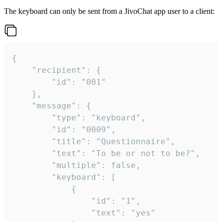
The keyboard can only be sent from a JivoChat app user to a client:
{

	"recipient": {

		"id": "001"

	},

	"message": {

		"type": "keyboard",

		"id": "0009",

		"title": "Questionnaire",

		"text": "To be or not to be?",

		"multiple": false,

		"keyboard": [

			{

				"id": "1",

				"text": "yes"
