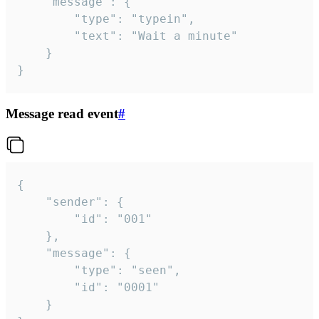
	"message": {

		"type": "typein",

		"text": "Wait a minute"

	}

}
Message read event
#
{

	"sender": {

		"id": "001"

	},

	"message": {

		"type": "seen",

		"id": "0001"

	}
