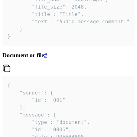
		"file_size": 2048,

		"title": "Title",

		"text": "Audio message comment."

	}

}
Document or file
#
{

	"sender": {

		"id": "001"

	},

	"message": {

		"type": "document",

		"id": "0006",

		"date": 946684800,
