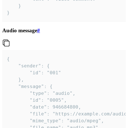
	}

}
Audio message
#
{

	"sender": {

		"id": "001"

	},

	"message": {

		"type": "audio",

		"id": "0005",

		"date": 946684800,

		"file": "https://example.com/audio.mp3",

		"mime_type": "audio/mpeg",

		"file_name": "audio.mp3",
