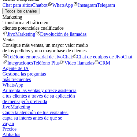
Chat para sitios
Chatbot
WhatsApp
Instagram
Telegram
Todos los canales
Marketing
Transforma el tráfico en
clientes potenciales cualificados
JivoMarketing
Devolución de llamadas
Ventas
Consigue más ventas, un mayor valor medio
de los pedidos y una mayor base de clientes
Teléfono empresarial de JivoChat
Chat de equipos de JivoChat
Integraciones
Teléfono Plus
Video llamadas
CRM
Agente de IA
Gestiona las preguntas
más frecuentes
WhatsApp
Aumenta las ventas y ofrece asistencia
a tus clientes a través de su aplicación
de mensajería preferida
JivoMarketing
Capta la atención de tus visitantes:
capta su interés antes de que se
vayan
Precios
Afiliados