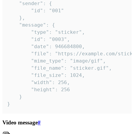
	"sender": {

		"id": "001"

	},

	"message": {

		"type": "sticker",

		"id": "0003",

		"date": 946684800,

		"file": "https://example.com/sticker.gif",

		"mime_type": "image/gif",

		"file_name": "sticker.gif",

		"file_size": 1024,

		"width": 256,

		"height": 256

	}

}
Video message
#