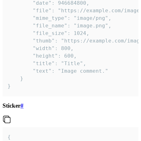
		"date": 946684800,

		"file": "https://example.com/image.png",

		"mime_type": "image/png",

		"file_name": "image.png",

		"file_size": 1024,

		"thumb": "https://example.com/image_thumb.png",

		"width": 800,

		"height": 600,

		"title": "Title",

		"text": "Image comment."

	}

}
Sticker
#
{
