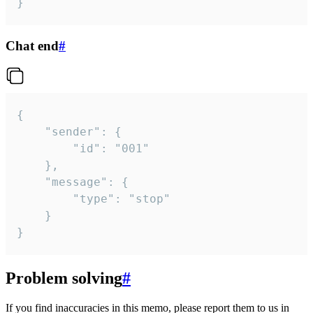
}
Chat end
#
{

	"sender": {

		"id": "001"

	},

	"message": {

		"type": "stop"

	}

}
Problem solving
#
If you find inaccuracies in this memo, please report them to us in