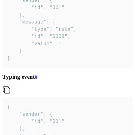
	"sender": {

		"id": "001"

	},

	"message": {

		"type": "rate",

		"id": "0008",

		"value": 1

	}

}
Typing event
#
{

	"sender": {

		"id": "001"

	},
