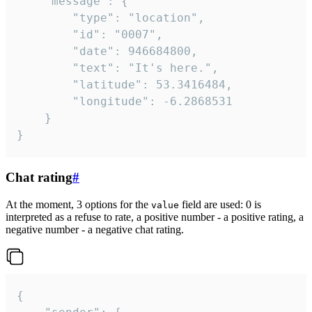
	"message": {

		"type": "location",

		"id": "0007",

		"date": 946684800,

		"text": "It's here.",

		"latitude": 53.3416484,

		"longitude": -6.2868531

	}

}
Chat rating
#
At the moment, 3 options for the
field are used: 0 is
value
interpreted as a refuse to rate, a positive number - a positive rating, a
negative number - a negative chat rating.
{
