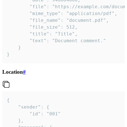
		"file": "https://example.com/document.pdf",

		"mime_type": "application/pdf",

		"file_name": "document.pdf",

		"file_size": 512,

		"title": "Title",

		"text": "Document comment."

	}

}
Location
#
{

	"sender": {

		"id": "001"

	},
