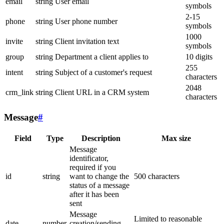
email
string
User email
symbols
2-15
phone
string
User phone number
symbols
1000
invite
string
Client invitation text
symbols
group
string
Department a client applies to
10 digits
255
intent
string
Subject of a customer's request
characters
2048
crm_link
string
Client URL in a CRM system
characters
Message
#
Field
Type
Description
Max size
Message
identificator,
required if you
id
string
want to change the
500 characters
status of a message
after it has been
sent
Message
Limited to reasonable
date
number
creation/sending