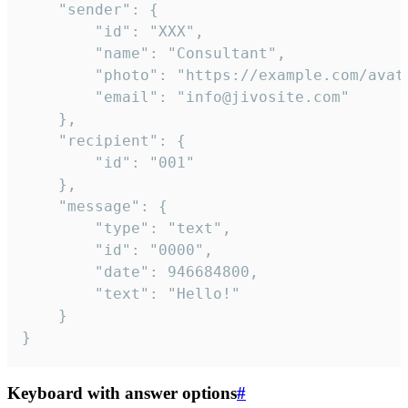
	"sender": {

		"id": "XXX",

		"name": "Consultant",

		"photo": "https://example.com/avatar.png",

		"email": "info@jivosite.com"

	},

	"recipient": {

		"id": "001"

	},

	"message": {

		"type": "text",

		"id": "0000",

		"date": 946684800,

		"text": "Hello!"

	}

}
Keyboard with answer options
#