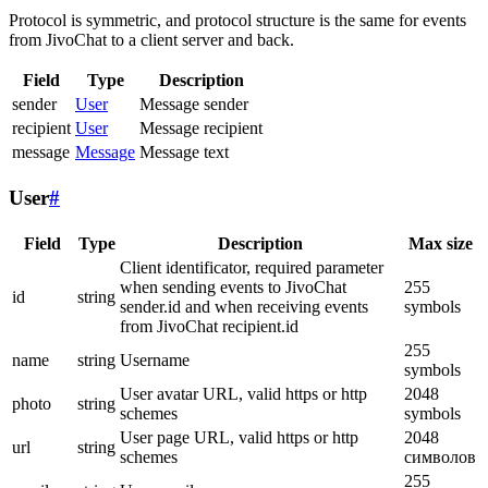
Protocol is symmetric, and protocol structure is the same for events
from JivoChat to a client server and back.
Field
Type
Description
sender
User
Message sender
recipient
User
Message recipient
message
Message
Message text
User
#
Field
Type
Description
Max size
Client identificator, required parameter
when sending events to JivoChat
255
id
string
sender.id and when receiving events
symbols
from JivoChat recipient.id
255
name
string
Username
symbols
User avatar URL, valid https or http
2048
photo
string
schemes
symbols
User page URL, valid https or http
2048
url
string
schemes
символов
255