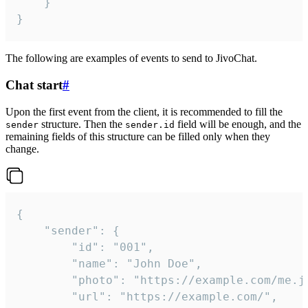
	}

}
The following are examples of events to send to JivoChat.
Chat start
#
Upon the first event from the client, it is recommended to fill the
structure. Then the
field will be enough, and the
sender
sender.id
remaining fields of this structure can be filled only when they
change.
{

	"sender": {

		"id": "001",

		"name": "John Doe",

		"photo": "https://example.com/me.jpg",

		"url": "https://example.com/",
