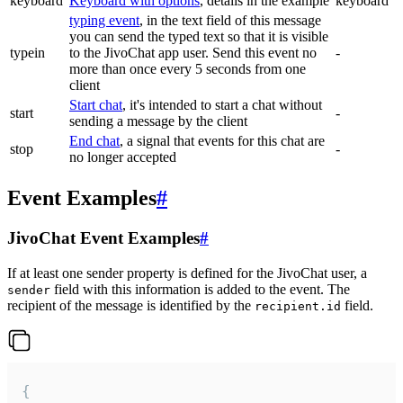
keyboard
Keyboard with options
, details in the example
keyboard
typing event
, in the text field of this message
you can send the typed text so that it is visible
typein
to the JivoChat app user. Send this event no
-
more than once every 5 seconds from one
client
Start chat
, it's intended to start a chat without
start
-
sending a message by the client
End chat
, a signal that events for this chat are
stop
-
no longer accepted
Event Examples
#
JivoChat Event Examples
#
If at least one sender property is defined for the JivoChat user, a
field with this information is added to the event. The
sender
recipient of the message is identified by the
field.
recipient.id
{
