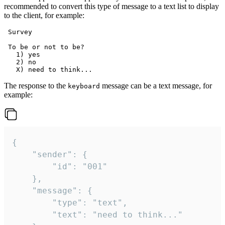
recommended to convert this type of message to a text list to display
to the client, for example:
 Survey

 To be or not to be?

   1) yes

   2) no

The response to the
message can be a text message, for
keyboard
example:
{

	"sender": {

		"id": "001"

	},

	"message": {

		"type": "text",

		"text": "need to think..."
