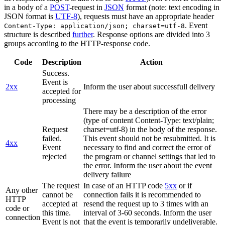
in a body of a
POST
-request in
JSON
format (note: text encoding in
JSON format is
UTF-8
), requests must have an appropriate header
. Event
Content-Type: application/json; charset=utf-8
structure is described
further
. Response options are divided into 3
groups according to the HTTP-response code.
Code
Description
Action
Success.
Event is
2xx
Inform the user about successfull delivery
accepted for
processing
There may be a description of the error
(type of content Content-Type: text/plain;
Request
charset=utf-8) in the body of the response.
failed.
This event should not be resubmitted. It is
4xx
Event
necessary to find and correct the error of
rejected
the program or channel settings that led to
the error. Inform the user about the event
delivery failure
The request
In case of an HTTP code
5xx
or if
Any other
cannot be
connection fails it is recommended to
HTTP
accepted at
resend the request up to 3 times with an
code or
this time.
interval of 3-60 seconds. Inform the user
connection
Event is not
that the event is temporarily undeliverable.