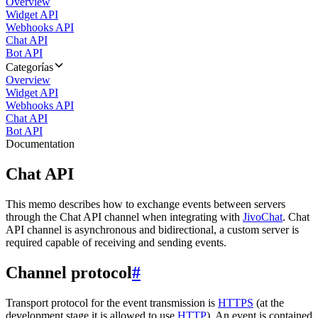
Overview
Widget API
Webhooks API
Chat API
Bot API
Categorías
Overview
Widget API
Webhooks API
Chat API
Bot API
Documentation
Chat API
This memo describes how to exchange events between servers
through the Chat API channel when integrating with
JivoChat
. Chat
API channel is asynchronous and bidirectional, a custom server is
required capable of receiving and sending events.
Channel protocol
#
Transport protocol for the event transmission is
HTTPS
(at the
development stage it is allowed to use
HTTP
). An event is contained