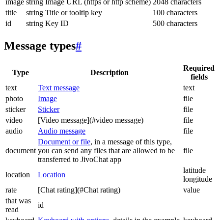
image
string
Image URL (https or http scheme)
2048 characters
title
string
Title or tooltip key
100 characters
id
string
Key ID
500 characters
Message types
#
Required
Type
Description
fields
text
Text message
text
photo
Image
file
sticker
Sticker
file
video
[Video message](#video message)
file
audio
Audio message
file
Document or file
, in a message of this type,
document
you can send any files that are allowed to be
file
transferred to JivoChat app
latitude
location
Location
longitude
rate
[Chat rating](#Chat rating)
value
that was
id
read