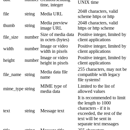
UNIX time
time, integer
2048 characters, valid
file
string
Media URL
scheme https or http
Media preview
2048 characters, valid
thumb
string
image URL
https or http scheme
Size of media data
Positive integer, limited by
file_size
number
in octets (bytes)
client applications
Image or video
Positive integer, limited by
width
number
width in pixels
client applications
Image or video
Positive integer, limited by
height
number
height in pixels
client applications
255 characters, may not be
Media data file
file_name
string
compatible with legacy
name
file systems!
MIME type of
Limited to the list of
mime_type
string
media data
allowed values
It is recommended to limit
the length to 1000
characters - if it is
text
string
Message text
exceeded, the rest of the
text will be sent in
separate text messages