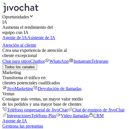
Oportunidades
IA
Aumenta el rendimiento del
equipo con IA
Agente de IA
Asistente de IA
Atención al cliente
Crea una experiencia de atención al
cliente excepcional
Chat para sitios
Chatbot
WhatsApp
Instagram
Telegram
Todos los canales
Marketing
Transforma el tráfico en
clientes potenciales cualificados
JivoMarketing
Devolución de llamadas
Ventas
Consigue más ventas, un mayor valor medio
de los pedidos y una mayor base de clientes
Teléfono empresarial de JivoChat
Chat de equipos de JivoChat
Integraciones
Teléfono Plus
Video llamadas
CRM
Agente de IA
Gestiona las preguntas