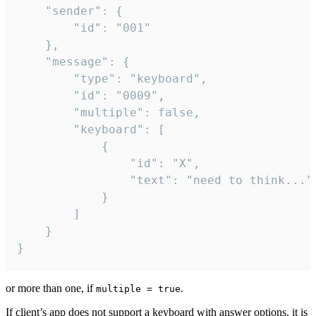
	"sender": {

		"id": "001"

	},

	"message": {

		"type": "keyboard",

		"id": "0009",

		"multiple": false,

		"keyboard": [

			{

				"id": "X",

				"text": "need to think..."

			}

		]

	}

}
or more than one, if
.
multiple = true
If client’s app does not support a keyboard with answer options, it is