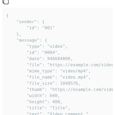
{

	"sender": {

		"id": "001"

	},

	"message": {

		"type": "video",

		"id": "0004",

		"date": 946684800,

		"file": "https://example.com/video.mp4",

		"mime_type": "video/mp4",

		"file_name": "video.mp4",

		"file_size": 1048576,

		"thumb": "https://example.com/video_thumb.png",

		"width": 640,

		"height": 480,

		"title": "Title",

		"text": "Video comment."
