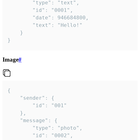
		"type": "text",

		"id": "0001",

		"date": 946684800,

		"text": "Hello!"

	}

}
Image
#
{

	"sender": {

		"id": "001"

	},

	"message": {

		"type": "photo",

		"id": "0002",
