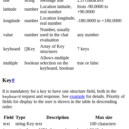
title
string
Message title
255 characters
Location latitude,
from -90.0000 to
latitude
number
real number
+90.0000
Location longitude,
longitude
number
-180.0000 to +180.0000
real number
Number, usually
value
number
used in the chat
any number
evaluation
Array of Key
keyboard
[]Key
7 keys
structures
Allows multiple
multiple
boolean
selection on the
true or false
keyboard, boolean
Key
#
It is mandatory for a key to have one structure field, both in the
request and response. See
example
for details. Priority of
keyboard
fields for display to the user is shown in the table in descending
order.
Field
Type
Description
Max size
text
string
Key text
100 characters