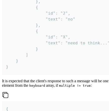
			},

			{

				"id": "2",

				"text": "no"

			},

			{

				"id": "X",

				"text": "need to think..."

			}

		]

	}

}
It is expected that the client's response to such a message will be one
element from the
array, if
:
keyboard
multiple != true
{
