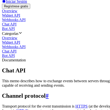
Iniciar Sesión
Regístrese gratis
Overview
Widget API
Webhooks API
Chat API
Bot API
Categorías
Overview
Widget API
Webhooks API
Chat API
Bot API
Documentation
Chat API
This memo describes how to exchange events between servers throug
capable of receiving and sending events.
Channel protocol
#
Transport protocol for the event transmission is
HTTPS
(at the develo