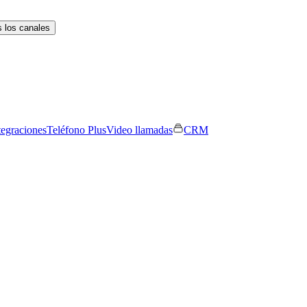
 los canales
tegraciones
Teléfono Plus
Video llamadas
CRM