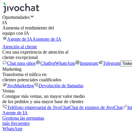
Oportunidades
IA
Aumenta el rendimiento del
equipo con IA
Agente de IA
Asistente de IA
Atención al cliente
Crea una experiencia de atención al
cliente excepcional
Chat para sitios
Chatbot
WhatsApp
Instagram
Telegram
Todos
Marketing
Transforma el tráfico en
clientes potenciales cualificados
JivoMarketing
Devolución de llamadas
Ventas
Consigue más ventas, un mayor valor medio
de los pedidos y una mayor base de clientes
Teléfono empresarial de JivoChat
Chat de equipos de JivoChat
In
Agente de IA
Gestiona las preguntas
más frecuentes
WhatsApp