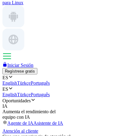
para Linux
Iniciar Sesión
Regístrese gratis
ES
English
Türkçe
Português
ES
English
Türkçe
Português
Oportunidades
IA
Aumenta el rendimiento del
equipo con IA
Agente de IA
Asistente de IA
Atención al cliente