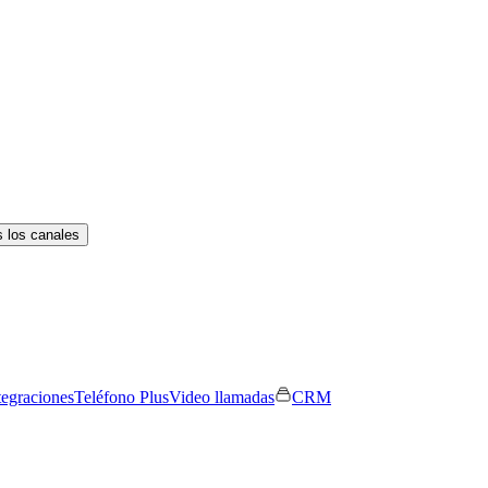
 los canales
tegraciones
Teléfono Plus
Video llamadas
CRM