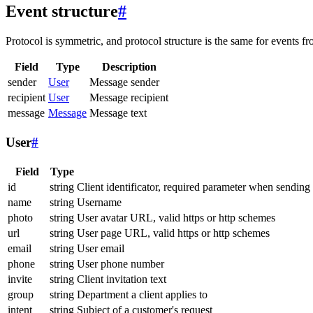
Event structure
#
Protocol is symmetric, and protocol structure is the same for events fr
Field
Type
Description
sender
User
Message sender
recipient
User
Message recipient
message
Message
Message text
User
#
Field
Type
id
string
Client identificator, required parameter when sending
name
string
Username
photo
string
User avatar URL, valid https or http schemes
url
string
User page URL, valid https or http schemes
email
string
User email
phone
string
User phone number
invite
string
Client invitation text
group
string
Department a client applies to
intent
string
Subject of a customer's request