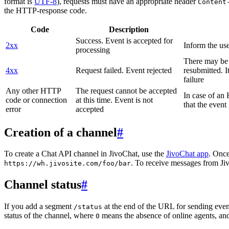
format is
UTF-8
), requests must have an appropriate header
Content
the HTTP-response code.
Code
Description
Success. Event is accepted for
2xx
Inform the use
processing
There may be a
4xx
Request failed. Event rejected
resubmitted. I
failure
Any other HTTP
The request cannot be accepted
In case of a
code or connection
at this time. Event is not
that the event
error
accepted
Creation of a channel
#
To create a Chat API channel in JivoChat, use the
JivoChat app
. Once
. To receive messages from Jiv
https://wh.jivosite.com/foo/bar
Channel status
#
If you add a segment
at the end of the URL for sending even
/status
status of the channel, where
means the absence of online agents, a
0