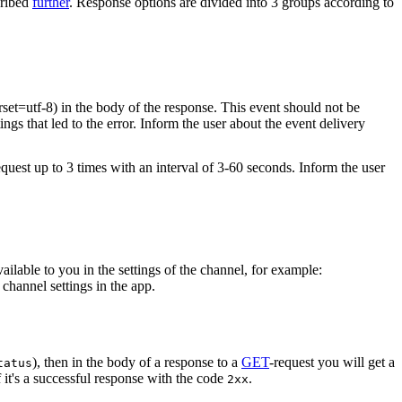
cribed
further
. Response options are divided into 3 groups according to
rset=utf-8) in the body of the response. This event should not be
ings that led to the error. Inform the user about the event delivery
equest up to 3 times with an interval of 3-60 seconds. Inform the user
vailable to you in the settings of the channel, for example:
channel settings in the app.
), then in the body of a response to a
GET
-request you will get a
tatus
 it's a successful response with the code
.
2xx