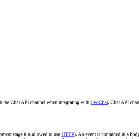
h the Chat API channel when integrating with
JivoChat
. Chat API chan
pment stage it is allowed to use
HTTP
). An event is contained in a bod