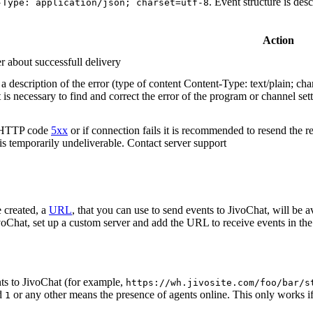
. Event structure is des
-Type: application/json; charset=utf-8
Action
r about successfull delivery
 description of the error (type of content Content-Type: text/plain; cha
t is necessary to find and correct the error of the program or channel sett
n HTTP code
5xx
or if connection fails it is recommended to resend the r
 is temporarily undeliverable. Contact server support
 created, a
URL
, that you can use to send events to JivoChat, will be a
oChat, set up a custom server and add the URL to receive events in the 
ts to JivoChat (for example,
https://wh.jivosite.com/foo/bar/s
nd
or any other means the presence of agents online. This only works if
1