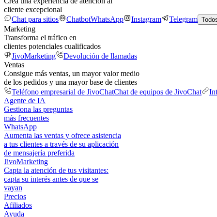
Crea una experiencia de atención al
cliente excepcional
Chat para sitios
Chatbot
WhatsApp
Instagram
Telegram
Todos
Marketing
Transforma el tráfico en
clientes potenciales cualificados
JivoMarketing
Devolución de llamadas
Ventas
Consigue más ventas, un mayor valor medio
de los pedidos y una mayor base de clientes
Teléfono empresarial de JivoChat
Chat de equipos de JivoChat
In
Agente de IA
Gestiona las preguntas
más frecuentes
WhatsApp
Aumenta las ventas y ofrece asistencia
a tus clientes a través de su aplicación
de mensajería preferida
JivoMarketing
Capta la atención de tus visitantes:
capta su interés antes de que se
vayan
Precios
Afiliados
Ayuda