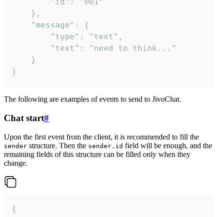
		"id": "001"

	},

	"message": {

		"type": "text",

		"text": "need to think..."

	}

}
The following are examples of events to send to JivoChat.
Chat start
#
Upon the first event from the client, it is recommended to fill the
structure. Then the
field will be enough, and the
sender
sender.id
remaining fields of this structure can be filled only when they
change.
{
