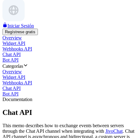
Iniciar Sesión
Regístrese gratis
Overview
Widget API
Webhooks API
Chat API
Bot API
Categorías
Overview
Widget API
Webhooks API
Chat API
Bot API
Documentation
Chat API
This memo describes how to exchange events between servers
through the Chat API channel when integrating with
JivoChat
. Chat
API channel is asynchronous and bidirectional, a custom server is