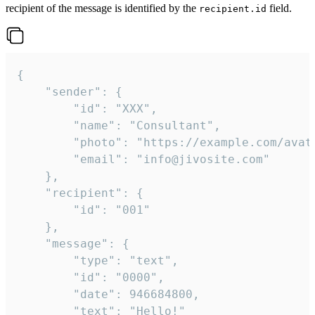
recipient of the message is identified by the
field.
recipient.id
{

	"sender": {

		"id": "XXX",

		"name": "Consultant",

		"photo": "https://example.com/avatar.png",

		"email": "info@jivosite.com"

	},

	"recipient": {

		"id": "001"

	},

	"message": {

		"type": "text",

		"id": "0000",

		"date": 946684800,

		"text": "Hello!"
