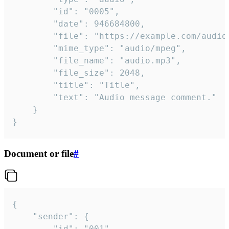
		"id": "0005",

		"date": 946684800,

		"file": "https://example.com/audio.mp3",

		"mime_type": "audio/mpeg",

		"file_name": "audio.mp3",

		"file_size": 2048,

		"title": "Title",

		"text": "Audio message comment."

	}

}
Document or file
#
{

	"sender": {

		"id": "001"
