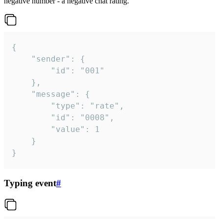
negative number - a negative chat rating.
{

	"sender": {

		"id": "001"

	},

	"message": {

		"type": "rate",

		"id": "0008",

		"value": 1

	}

}
Typing event
#