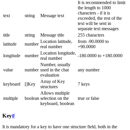
It is recommended to limit
the length to 1000
characters - if it is
text
string
Message text
exceeded, the rest of the
text will be sent in
separate text messages
title
string
Message title
255 characters
Location latitude,
from -90.0000 to
latitude
number
real number
+90.0000
Location longitude,
longitude
number
-180.0000 to +180.0000
real number
Number, usually
value
number
used in the chat
any number
evaluation
Array of Key
keyboard
[]Key
7 keys
structures
Allows multiple
multiple
boolean
selection on the
true or false
keyboard, boolean
Key
#
It is mandatory for a key to have one structure field, both in the