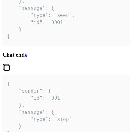
	},

	"message": {

		"type": "seen",

		"id": "0001"

	}

}
Chat end
#
{

	"sender": {

		"id": "001"

	},

	"message": {

		"type": "stop"

	}
