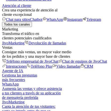
Atención al cliente
Crea una experiencia de atención al
cliente excepcional
Chat para sitios
Chatbot
WhatsApp
Instagram
Telegram
Todos los canales
Marketing
Transforma el tráfico en
clientes potenciales cualificados
JivoMarketing
Devolución de llamadas
Ventas
Consigue más ventas, un mayor valor medio
de los pedidos y una mayor base de clientes
Teléfono empresarial de JivoChat
Chat de equipos de JivoChat
Integraciones
Teléfono Plus
Video llamadas
CRM
Agente de IA
Gestiona las preguntas
más frecuentes
WhatsApp
Aumenta las ventas y ofrece asistencia
a tus clientes a través de su aplicación
de mensajería preferida
JivoMarketing
Capta la atención de tus visitantes:
capta su interés antes de que se