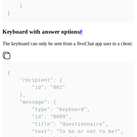
	}

}
Keyboard with answer options
#
The keyboard can only be sent from a JivoChat app user to a client:
{

	"recipient": {

		"id": "001"

	},

	"message": {

		"type": "keyboard",

		"id": "0009",

		"title": "Questionnaire",

		"text": "To be or not to be?",
