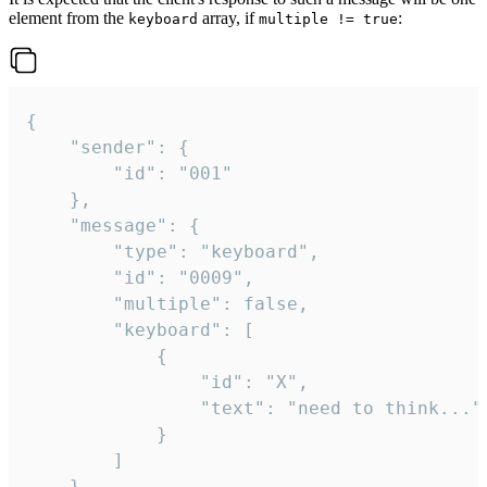
element from the
array, if
:
keyboard
multiple != true
{

	"sender": {

		"id": "001"

	},

	"message": {

		"type": "keyboard",

		"id": "0009",

		"multiple": false,

		"keyboard": [

			{

				"id": "X",

				"text": "need to think..."

			}

		]

	}
