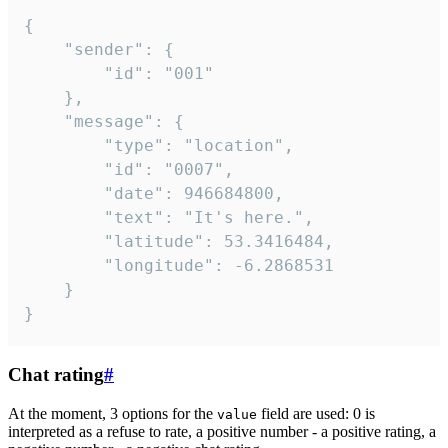
{

	"sender": {

		"id": "001"

	},

	"message": {

		"type": "location",

		"id": "0007",

		"date": 946684800,

		"text": "It's here.",

		"latitude": 53.3416484,

		"longitude": -6.2868531

	}

}
Chat rating
#
At the moment, 3 options for the
field are used: 0 is
value
interpreted as a refuse to rate, a positive number - a positive rating, a