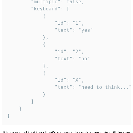
		"multiple": false,

		"keyboard": [

			{

				"id": "1",

				"text": "yes"

			},

			{

				"id": "2",

				"text": "no"

			},

			{

				"id": "X",

				"text": "need to think..."

			}

		]

	}

}
It is expected that the client's response to such a message will be one