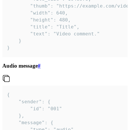
		"thumb": "https://example.com/video_thumb.png",

		"width": 640,

		"height": 480,

		"title": "Title",

		"text": "Video comment."

	}

}
Audio message
#
{

	"sender": {

		"id": "001"

	},

	"message": {

		"type": "audio",
