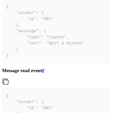
{

	"sender": {

		"id": "001"

	},

	"message": {

		"type": "typein",

		"text": "Wait a minute"

	}

}
Message read event
#
{

	"sender": {

		"id": "001"
