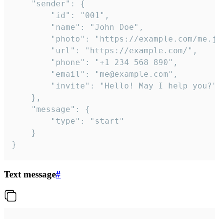
	"sender": {

		"id": "001",

		"name": "John Doe",

		"photo": "https://example.com/me.jpg",

		"url": "https://example.com/",

		"phone": "+1 234 568 890",

		"email": "me@example.com",

		"invite": "Hello! May I help you?"

	},

	"message": {

		"type": "start"

	}

}
Text message
#