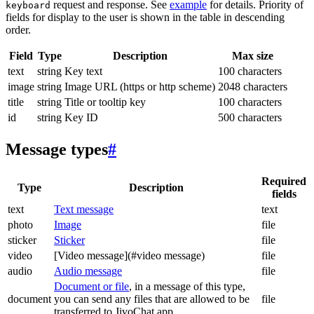
request and response. See
example
for details. Priority of
keyboard
fields for display to the user is shown in the table in descending
order.
Field
Type
Description
Max size
text
string
Key text
100 characters
image
string
Image URL (https or http scheme)
2048 characters
title
string
Title or tooltip key
100 characters
id
string
Key ID
500 characters
Message types
#
Required
Type
Description
fields
text
Text message
text
photo
Image
file
sticker
Sticker
file
video
[Video message](#video message)
file
audio
Audio message
file
Document or file
, in a message of this type,
document
you can send any files that are allowed to be
file
transferred to JivoChat app