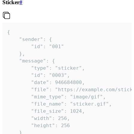
Sticker
#
{

	"sender": {

		"id": "001"

	},

	"message": {

		"type": "sticker",

		"id": "0003",

		"date": 946684800,

		"file": "https://example.com/sticker.gif",

		"mime_type": "image/gif",

		"file_name": "sticker.gif",

		"file_size": 1024,

		"width": 256,

		"height": 256

	}
