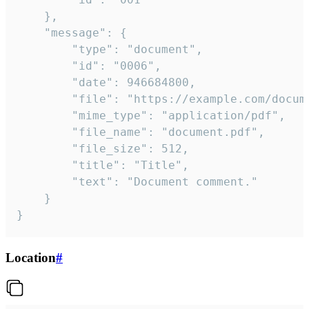
	},

	"message": {

		"type": "document",

		"id": "0006",

		"date": 946684800,

		"file": "https://example.com/document.pdf",

		"mime_type": "application/pdf",

		"file_name": "document.pdf",

		"file_size": 512,

		"title": "Title",

		"text": "Document comment."

	}

}
Location
#