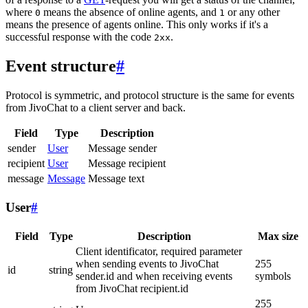
where
means the absence of online agents, and
or any other
0
1
means the presence of agents online. This only works if it's a
successful response with the code
.
2xx
Event structure
#
Protocol is symmetric, and protocol structure is the same for events
from JivoChat to a client server and back.
Field
Type
Description
sender
User
Message sender
recipient
User
Message recipient
message
Message
Message text
User
#
Field
Type
Description
Max size
Client identificator, required parameter
when sending events to JivoChat
255
id
string
sender.id and when receiving events
symbols
from JivoChat recipient.id
255