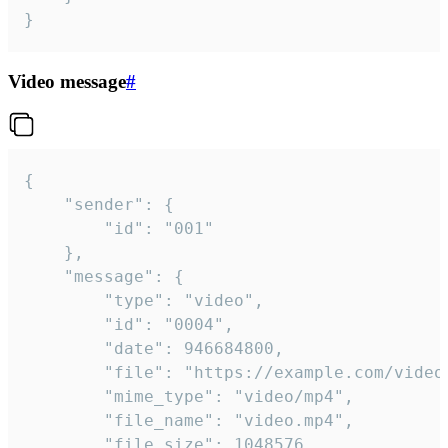
}
Video message
#
{

	"sender": {

		"id": "001"

	},

	"message": {

		"type": "video",

		"id": "0004",

		"date": 946684800,

		"file": "https://example.com/video.mp4",

		"mime_type": "video/mp4",

		"file_name": "video.mp4",

		"file_size": 1048576,
