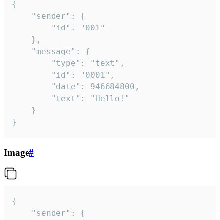
{

	"sender": {

		"id": "001"

	},

	"message": {

		"type": "text",

		"id": "0001",

		"date": 946684800,

		"text": "Hello!"

	}

}
Image
#
{

	"sender": {
