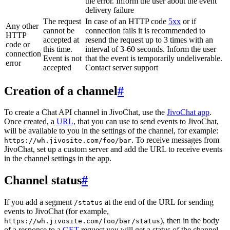
the error. Inform the user about the event
delivery failure
The request
In case of an HTTP code
5xx
or if
Any other
cannot be
connection fails it is recommended to
HTTP
accepted at
resend the request up to 3 times with an
code or
this time.
interval of 3-60 seconds. Inform the user
connection
Event is not
that the event is temporarily undeliverable.
error
accepted
Contact server support
Creation of a channel
#
To create a Chat API channel in JivoChat, use the
JivoChat app
.
Once created, a
URL
, that you can use to send events to JivoChat,
will be available to you in the settings of the channel, for example:
. To receive messages from
https://wh.jivosite.com/foo/bar
JivoChat, set up a custom server and add the URL to receive events
in the channel settings in the app.
Channel status
#
If you add a segment
at the end of the URL for sending
/status
events to JivoChat (for example,
), then in the body
https://wh.jivosite.com/foo/bar/status
of a response to a
GET
-request you will get a status of the channel,