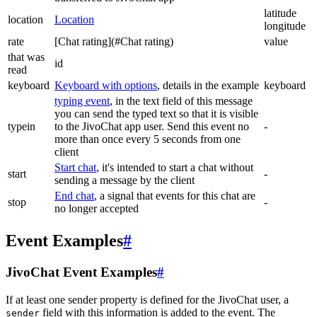
latitude
location
Location
longitude
rate
[Chat rating](#Chat rating)
value
that was
id
read
keyboard
Keyboard with options
, details in the example
keyboard
typing event
, in the text field of this message
you can send the typed text so that it is visible
typein
to the JivoChat app user. Send this event no
-
more than once every 5 seconds from one
client
Start chat
, it's intended to start a chat without
start
-
sending a message by the client
End chat
, a signal that events for this chat are
stop
-
no longer accepted
Event Examples
#
JivoChat Event Examples
#
If at least one sender property is defined for the JivoChat user, a
field with this information is added to the event. The
sender