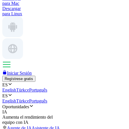
para Mac
Descargar
para Linux
Iniciar Sesión
Regístrese gratis
ES
English
Türkçe
Português
ES
English
Türkçe
Português
Oportunidades
IA
Aumenta el rendimiento del
equipo con IA
Agente de IA
Asistente de IA