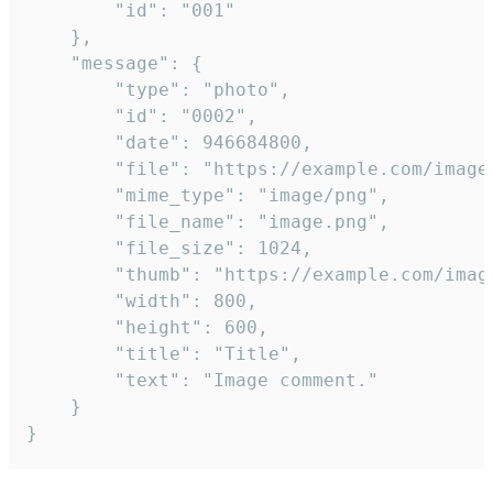
		"id": "001"

	},

	"message": {

		"type": "photo",

		"id": "0002",

		"date": 946684800,

		"file": "https://example.com/image.png",

		"mime_type": "image/png",

		"file_name": "image.png",

		"file_size": 1024,

		"thumb": "https://example.com/image_thumb.png",

		"width": 800,

		"height": 600,

		"title": "Title",

		"text": "Image comment."

	}

}