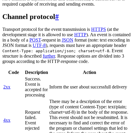
required capable of receiving and sending events.
Channel protocol
#
Transport protocol for the event transmission is
HTTPS
(at the
development stage it is allowed to use
HTTP
). An event is contained
in a body of a
POST
-request in
JSON
format (note: text encoding in
JSON format is
UTF-8
), requests must have an appropriate header
. Event
Content-Type: application/json; charset=utf-8
structure is described
further
. Response options are divided into 3
groups according to the HTTP-response code.
Code
Description
Action
Success.
Event is
2xx
Inform the user about successfull delivery
accepted for
processing
There may be a description of the error
(type of content Content-Type: text/plain;
Request
charset=utf-8) in the body of the response.
failed.
This event should not be resubmitted. It is
4xx
Event
necessary to find and correct the error of
rejected
the program or channel settings that led to