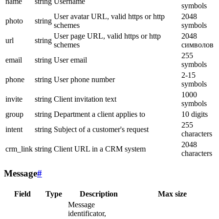
name
string
Username
symbols
User avatar URL, valid https or http
2048
photo
string
schemes
symbols
User page URL, valid https or http
2048
url
string
schemes
символов
255
email
string
User email
symbols
2-15
phone
string
User phone number
symbols
1000
invite
string
Client invitation text
symbols
group
string
Department a client applies to
10 digits
255
intent
string
Subject of a customer's request
characters
2048
crm_link
string
Client URL in a CRM system
characters
Message
#
Field
Type
Description
Max size
Message
identificator,