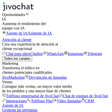
Oportunidades
IA
Aumenta el rendimiento del
equipo con IA
Agente de IA
Asistente de IA
Atención al cliente
Crea una experiencia de atención al
cliente excepcional
Chat para sitios
Chatbot
WhatsApp
Instagram
Telegram
Todos los canales
Marketing
Transforma el tráfico en
clientes potenciales cualificados
JivoMarketing
Devolución de llamadas
Ventas
Consigue más ventas, un mayor valor medio
de los pedidos y una mayor base de clientes
Teléfono empresarial de JivoChat
Chat de equipos de JivoChat
Integraciones
Teléfono Plus
Video llamadas
CRM
Agente de IA
Gestiona las preguntas