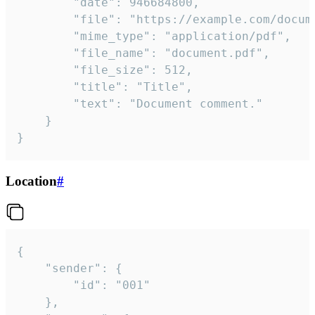
		"date": 946684800,

		"file": "https://example.com/document.pdf",

		"mime_type": "application/pdf",

		"file_name": "document.pdf",

		"file_size": 512,

		"title": "Title",

		"text": "Document comment."

	}

}
Location
#
{

	"sender": {

		"id": "001"

	},
