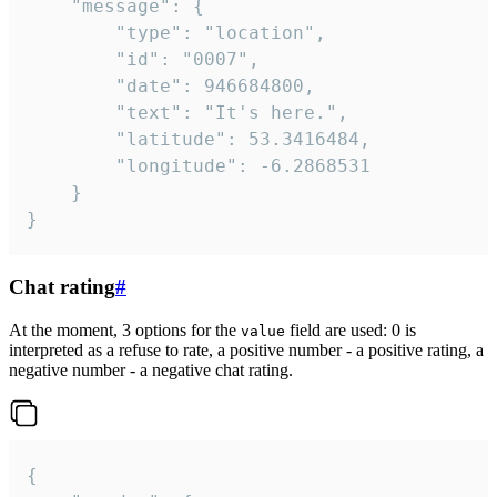
	"message": {

		"type": "location",

		"id": "0007",

		"date": 946684800,

		"text": "It's here.",

		"latitude": 53.3416484,

		"longitude": -6.2868531

	}

}
Chat rating
#
At the moment, 3 options for the
field are used: 0 is
value
interpreted as a refuse to rate, a positive number - a positive rating, a
negative number - a negative chat rating.
{
