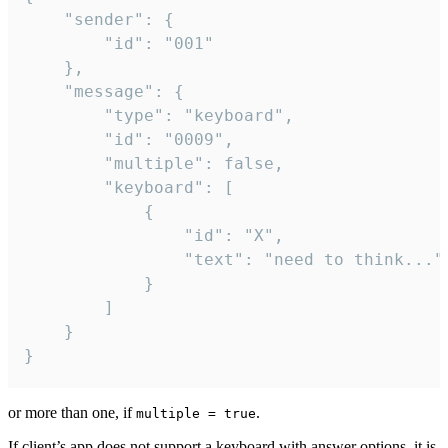
	"sender": {

		"id": "001"

	},

	"message": {

		"type": "keyboard",

		"id": "0009",

		"multiple": false,

		"keyboard": [

			{

				"id": "X",

				"text": "need to think..."

			}

		]

	}

}
or more than one, if
.
multiple = true
If client’s app does not support a keyboard with answer options, it is