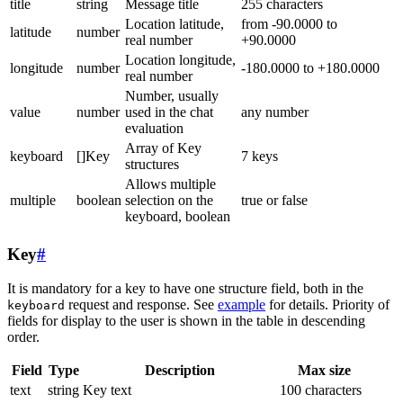
title
string
Message title
255 characters
Location latitude,
from -90.0000 to
latitude
number
real number
+90.0000
Location longitude,
longitude
number
-180.0000 to +180.0000
real number
Number, usually
value
number
used in the chat
any number
evaluation
Array of Key
keyboard
[]Key
7 keys
structures
Allows multiple
multiple
boolean
selection on the
true or false
keyboard, boolean
Key
#
It is mandatory for a key to have one structure field, both in the
request and response. See
example
for details. Priority of
keyboard
fields for display to the user is shown in the table in descending
order.
Field
Type
Description
Max size
text
string
Key text
100 characters