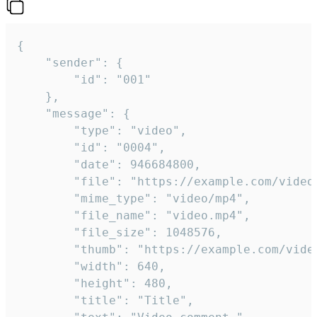
{

	"sender": {

		"id": "001"

	},

	"message": {

		"type": "video",

		"id": "0004",

		"date": 946684800,

		"file": "https://example.com/video.mp4",

		"mime_type": "video/mp4",

		"file_name": "video.mp4",

		"file_size": 1048576,

		"thumb": "https://example.com/video_thumb.png",

		"width": 640,

		"height": 480,

		"title": "Title",
