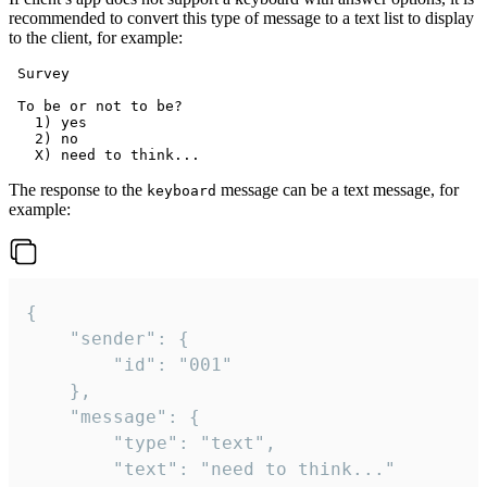
recommended to convert this type of message to a text list to display
to the client, for example:
 Survey

 To be or not to be?

   1) yes

   2) no

The response to the
message can be a text message, for
keyboard
example:
{

	"sender": {

		"id": "001"

	},

	"message": {

		"type": "text",

		"text": "need to think..."
