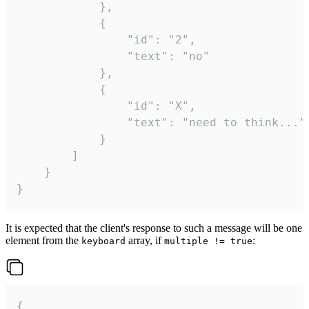
			},

			{

				"id": "2",

				"text": "no"

			},

			{

				"id": "X",

				"text": "need to think..."

			}

		]

	}

}
It is expected that the client's response to such a message will be one
element from the
array, if
:
keyboard
multiple != true
{
