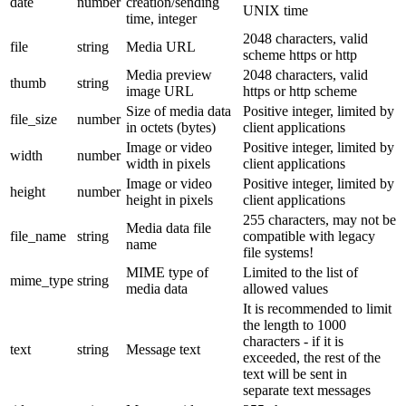
date
number
creation/sending
UNIX time
time, integer
2048 characters, valid
file
string
Media URL
scheme https or http
Media preview
2048 characters, valid
thumb
string
image URL
https or http scheme
Size of media data
Positive integer, limited by
file_size
number
in octets (bytes)
client applications
Image or video
Positive integer, limited by
width
number
width in pixels
client applications
Image or video
Positive integer, limited by
height
number
height in pixels
client applications
255 characters, may not be
Media data file
file_name
string
compatible with legacy
name
file systems!
MIME type of
Limited to the list of
mime_type
string
media data
allowed values
It is recommended to limit
the length to 1000
characters - if it is
text
string
Message text
exceeded, the rest of the
text will be sent in
separate text messages