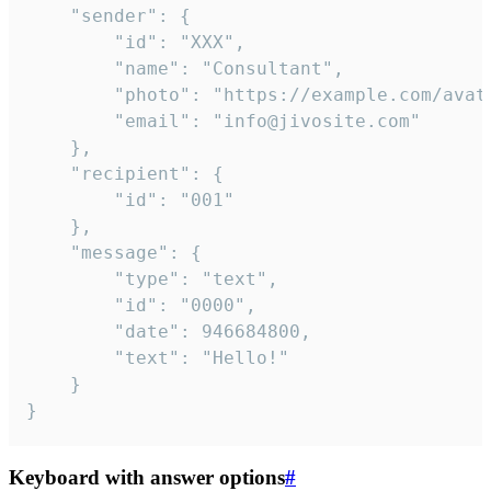
	"sender": {

		"id": "XXX",

		"name": "Consultant",

		"photo": "https://example.com/avatar.png",

		"email": "info@jivosite.com"

	},

	"recipient": {

		"id": "001"

	},

	"message": {

		"type": "text",

		"id": "0000",

		"date": 946684800,

		"text": "Hello!"

	}

}
Keyboard with answer options
#