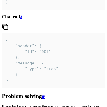
}
Chat end
#
{

	"sender": {

		"id": "001"

	},

	"message": {

		"type": "stop"

	}

}
Problem solving
#
If you find inaccuracies in this memo, please report them to us in