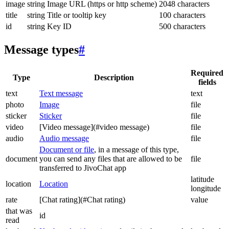
image
string
Image URL (https or http scheme)
2048 characters
title
string
Title or tooltip key
100 characters
id
string
Key ID
500 characters
Message types
#
Required
Type
Description
fields
text
Text message
text
photo
Image
file
sticker
Sticker
file
video
[Video message](#video message)
file
audio
Audio message
file
Document or file
, in a message of this type,
document
you can send any files that are allowed to be
file
transferred to JivoChat app
latitude
location
Location
longitude
rate
[Chat rating](#Chat rating)
value
that was
id
read