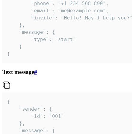
		"phone": "+1 234 568 890",

		"email": "me@example.com",

		"invite": "Hello! May I help you?"

	},

	"message": {

		"type": "start"

	}

}
Text message
#
{

	"sender": {

		"id": "001"

	},

	"message": {
