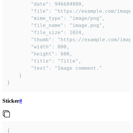
		"date": 946684800,

		"file": "https://example.com/image.png",

		"mime_type": "image/png",

		"file_name": "image.png",

		"file_size": 1024,

		"thumb": "https://example.com/image_thumb.png",

		"width": 800,

		"height": 600,

		"title": "Title",

		"text": "Image comment."

	}

}
Sticker
#
{
