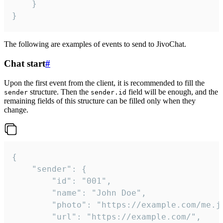
	}

}
The following are examples of events to send to JivoChat.
Chat start
#
Upon the first event from the client, it is recommended to fill the
structure. Then the
field will be enough, and the
sender
sender.id
remaining fields of this structure can be filled only when they
change.
{

	"sender": {

		"id": "001",

		"name": "John Doe",

		"photo": "https://example.com/me.jpg",

		"url": "https://example.com/",
