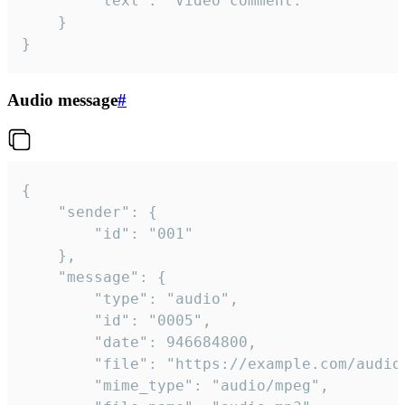
		"text": "Video comment."

	}

}
Audio message
#
{

	"sender": {

		"id": "001"

	},

	"message": {

		"type": "audio",

		"id": "0005",

		"date": 946684800,

		"file": "https://example.com/audio.mp3",

		"mime_type": "audio/mpeg",
