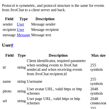
Protocol is symmetric, and protocol structure is the same for events
from JivoChat to a client server and back.
Field
Type
Description
sender
User
Message sender
recipient
User
Message recipient
message
Message
Message text
User
#
Field
Type
Description
Max size
Client identificator, required parameter
when sending events to JivoChat
255
id
string
sender.id and when receiving events
symbols
from JivoChat recipient.id
255
name
string
Username
symbols
User avatar URL, valid https or http
2048
photo
string
schemes
symbols
User page URL, valid https or http
2048
url
string
schemes
символов
255