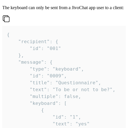
The keyboard can only be sent from a JivoChat app user to a client:
{

	"recipient": {

		"id": "001"

	},

	"message": {

		"type": "keyboard",

		"id": "0009",

		"title": "Questionnaire",

		"text": "To be or not to be?",

		"multiple": false,

		"keyboard": [

			{

				"id": "1",

				"text": "yes"
