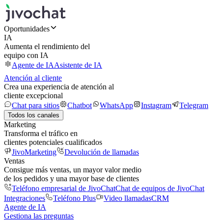
Oportunidades
IA
Aumenta el rendimiento del
equipo con IA
Agente de IA
Asistente de IA
Atención al cliente
Crea una experiencia de atención al
cliente excepcional
Chat para sitios
Chatbot
WhatsApp
Instagram
Telegram
Todos los canales
Marketing
Transforma el tráfico en
clientes potenciales cualificados
JivoMarketing
Devolución de llamadas
Ventas
Consigue más ventas, un mayor valor medio
de los pedidos y una mayor base de clientes
Teléfono empresarial de JivoChat
Chat de equipos de JivoChat
Integraciones
Teléfono Plus
Video llamadas
CRM
Agente de IA
Gestiona las preguntas