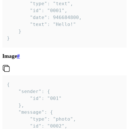
		"type": "text",

		"id": "0001",

		"date": 946684800,

		"text": "Hello!"

	}

}
Image
#
{

	"sender": {

		"id": "001"

	},

	"message": {

		"type": "photo",

		"id": "0002",
