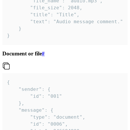
		"file_name": "audio.mp3",

		"file_size": 2048,

		"title": "Title",

		"text": "Audio message comment."

	}

}
Document or file
#
{

	"sender": {

		"id": "001"

	},

	"message": {

		"type": "document",

		"id": "0006",
