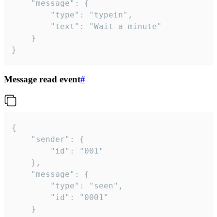
	"message": {

		"type": "typein",

		"text": "Wait a minute"

	}

}
Message read event
#
{

	"sender": {

		"id": "001"

	},

	"message": {

		"type": "seen",

		"id": "0001"

	}
