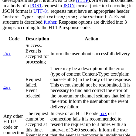
development stage it is allowed to use
HTTP
). An event is contained
in a body of a
POST
-request in
JSON
format (note: text encoding in
JSON format is
UTF-8
), requests must have an appropriate header
. Event
Content-Type: application/json; charset=utf-8
structure is described
further
. Response options are divided into 3
groups according to the HTTP-response code.
Code
Description
Action
Success.
Event is
2xx
Inform the user about successfull delivery
accepted for
processing
There may be a description of the error
(type of content Content-Type: text/plain;
Request
charset=utf-8) in the body of the response.
failed.
This event should not be resubmitted. It is
4xx
Event
necessary to find and correct the error of
rejected
the program or channel settings that led to
the error. Inform the user about the event
delivery failure
The request
In case of an HTTP code
5xx
or if
Any other
cannot be
connection fails it is recommended to
HTTP
accepted at
resend the request up to 3 times with an
code or
this time.
interval of 3-60 seconds. Inform the user
connection
Event is not
that the event is temporarily undeliverable.