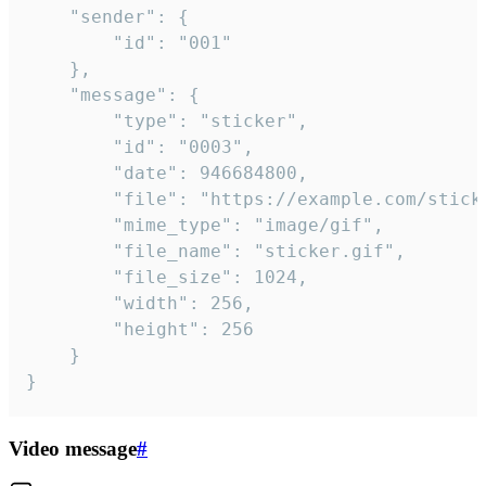
	"sender": {

		"id": "001"

	},

	"message": {

		"type": "sticker",

		"id": "0003",

		"date": 946684800,

		"file": "https://example.com/sticker.gif",

		"mime_type": "image/gif",

		"file_name": "sticker.gif",

		"file_size": 1024,

		"width": 256,

		"height": 256

	}

}
Video message
#