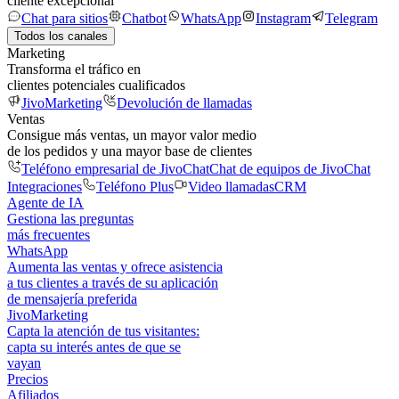
cliente excepcional
Chat para sitios
Chatbot
WhatsApp
Instagram
Telegram
Todos los canales
Marketing
Transforma el tráfico en
clientes potenciales cualificados
JivoMarketing
Devolución de llamadas
Ventas
Consigue más ventas, un mayor valor medio
de los pedidos y una mayor base de clientes
Teléfono empresarial de JivoChat
Chat de equipos de JivoChat
Integraciones
Teléfono Plus
Video llamadas
CRM
Agente de IA
Gestiona las preguntas
más frecuentes
WhatsApp
Aumenta las ventas y ofrece asistencia
a tus clientes a través de su aplicación
de mensajería preferida
JivoMarketing
Capta la atención de tus visitantes:
capta su interés antes de que se
vayan
Precios
Afiliados