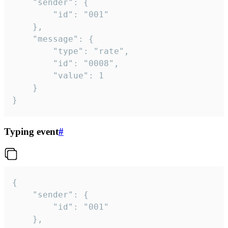
	"sender": {

		"id": "001"

	},

	"message": {

		"type": "rate",

		"id": "0008",

		"value": 1

	}

}
Typing event
#
{

	"sender": {

		"id": "001"

	},
