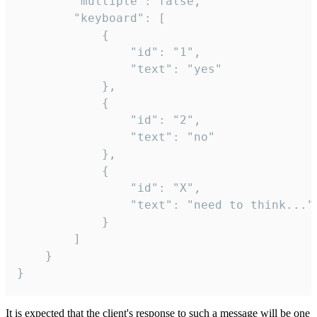
		"multiple": false,

		"keyboard": [

			{

				"id": "1",

				"text": "yes"

			},

			{

				"id": "2",

				"text": "no"

			},

			{

				"id": "X",

				"text": "need to think..."

			}

		]

	}

}
It is expected that the client's response to such a message will be one