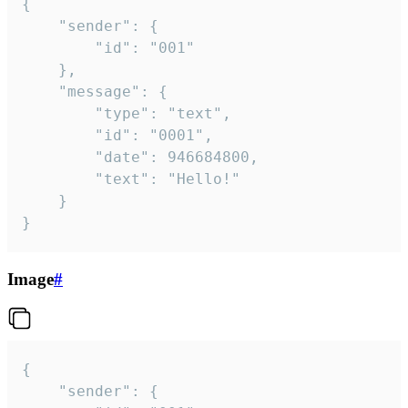
{

	"sender": {

		"id": "001"

	},

	"message": {

		"type": "text",

		"id": "0001",

		"date": 946684800,

		"text": "Hello!"

	}

}
Image
#
{

	"sender": {
