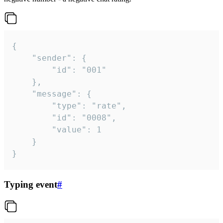
{

	"sender": {

		"id": "001"

	},

	"message": {

		"type": "rate",

		"id": "0008",

		"value": 1

	}

}
Typing event
#