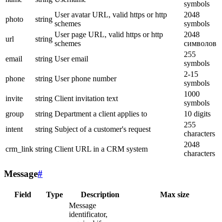
symbols
User avatar URL, valid https or http
2048
photo
string
schemes
symbols
User page URL, valid https or http
2048
url
string
schemes
символов
255
email
string
User email
symbols
2-15
phone
string
User phone number
symbols
1000
invite
string
Client invitation text
symbols
group
string
Department a client applies to
10 digits
255
intent
string
Subject of a customer's request
characters
2048
crm_link
string
Client URL in a CRM system
characters
Message
#
Field
Type
Description
Max size
Message
identificator,