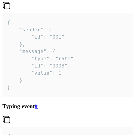
{

	"sender": {

		"id": "001"

	},

	"message": {

		"type": "rate",

		"id": "0008",

		"value": 1

	}

}
Typing event
#