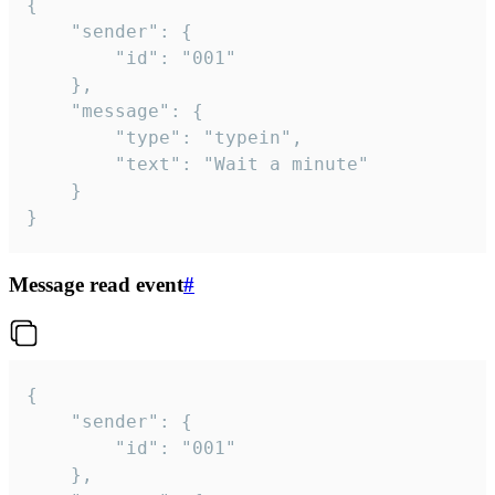
{

	"sender": {

		"id": "001"

	},

	"message": {

		"type": "typein",

		"text": "Wait a minute"

	}

}
Message read event
#
{

	"sender": {

		"id": "001"

	},
