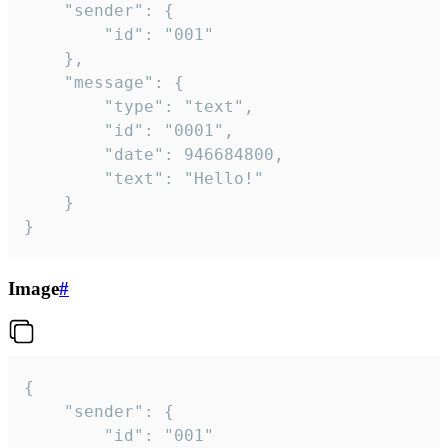
	"sender": {

		"id": "001"

	},

	"message": {

		"type": "text",

		"id": "0001",

		"date": 946684800,

		"text": "Hello!"

	}

}
Image
#
{

	"sender": {

		"id": "001"
