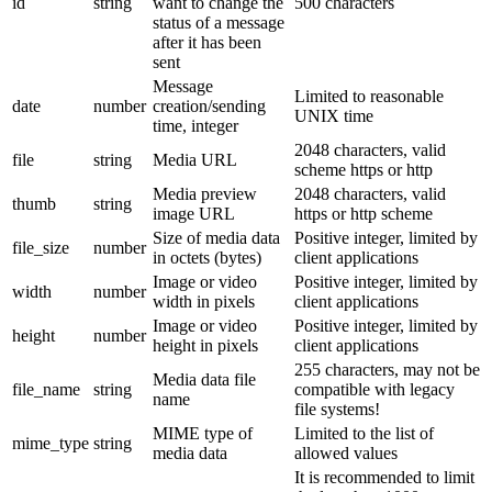
id
string
want to change the
500 characters
status of a message
after it has been
sent
Message
Limited to reasonable
date
number
creation/sending
UNIX time
time, integer
2048 characters, valid
file
string
Media URL
scheme https or http
Media preview
2048 characters, valid
thumb
string
image URL
https or http scheme
Size of media data
Positive integer, limited by
file_size
number
in octets (bytes)
client applications
Image or video
Positive integer, limited by
width
number
width in pixels
client applications
Image or video
Positive integer, limited by
height
number
height in pixels
client applications
255 characters, may not be
Media data file
file_name
string
compatible with legacy
name
file systems!
MIME type of
Limited to the list of
mime_type
string
media data
allowed values
It is recommended to limit