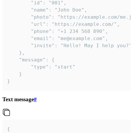
		"id": "001",

		"name": "John Doe",

		"photo": "https://example.com/me.jpg",

		"url": "https://example.com/",

		"phone": "+1 234 568 890",

		"email": "me@example.com",

		"invite": "Hello! May I help you?"

	},

	"message": {

		"type": "start"

	}

}
Text message
#
{
