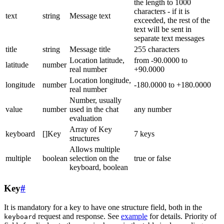
the length to 1000
characters - if it is
text
string
Message text
exceeded, the rest of the
text will be sent in
separate text messages
title
string
Message title
255 characters
Location latitude,
from -90.0000 to
latitude
number
real number
+90.0000
Location longitude,
longitude
number
-180.0000 to +180.0000
real number
Number, usually
value
number
used in the chat
any number
evaluation
Array of Key
keyboard
[]Key
7 keys
structures
Allows multiple
multiple
boolean
selection on the
true or false
keyboard, boolean
Key
#
It is mandatory for a key to have one structure field, both in the
request and response. See
example
for details. Priority of
keyboard