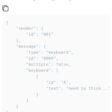
{

	"sender": {

		"id": "001"

	},

	"message": {

		"type": "keyboard",

		"id": "0009",

		"multiple": false,

		"keyboard": [

			{

				"id": "X",

				"text": "need to think..."

			}

		]

	}
