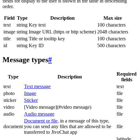
fields for display to the user is shown in the table in descending
order.
Field
Type
Description
Max size
text
string
Key text
100 characters
image
string
Image URL (https or http scheme)
2048 characters
title
string
Title or tooltip key
100 characters
id
string
Key ID
500 characters
Message types
#
Required
Type
Description
fields
text
Text message
text
photo
Image
file
sticker
Sticker
file
video
[Video message](#video message)
file
audio
Audio message
file
Document or file
, in a message of this type,
document
you can send any files that are allowed to be
file
transferred to JivoChat app
latitude