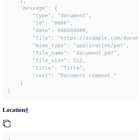
	},

	"message": {

		"type": "document",

		"id": "0006",

		"date": 946684800,

		"file": "https://example.com/document.pdf",

		"mime_type": "application/pdf",

		"file_name": "document.pdf",

		"file_size": 512,

		"title": "Title",

		"text": "Document comment."

	}

}
Location
#