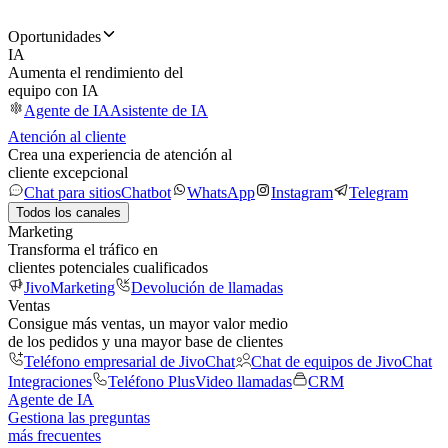
Oportunidades
IA
Aumenta el rendimiento del
equipo con IA
Agente de IA
Asistente de IA
Atención al cliente
Crea una experiencia de atención al
cliente excepcional
Chat para sitios
Chatbot
WhatsApp
Instagram
Telegram
Todos los canales
Marketing
Transforma el tráfico en
clientes potenciales cualificados
JivoMarketing
Devolución de llamadas
Ventas
Consigue más ventas, un mayor valor medio
de los pedidos y una mayor base de clientes
Teléfono empresarial de JivoChat
Chat de equipos de JivoChat
Integraciones
Teléfono Plus
Video llamadas
CRM
Agente de IA
Gestiona las preguntas
más frecuentes