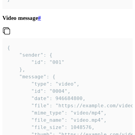
Video message
#
{

	"sender": {

		"id": "001"

	},

	"message": {

		"type": "video",

		"id": "0004",

		"date": 946684800,

		"file": "https://example.com/video.mp4",

		"mime_type": "video/mp4",

		"file_name": "video.mp4",

		"file_size": 1048576,

		"thumb": "https://example.com/video_thumb.png",
