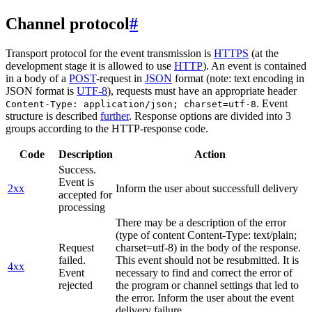
Channel protocol
#
Transport protocol for the event transmission is
HTTPS
(at the
development stage it is allowed to use
HTTP
). An event is contained
in a body of a
POST
-request in
JSON
format (note: text encoding in
JSON format is
UTF-8
), requests must have an appropriate header
. Event
Content-Type: application/json; charset=utf-8
structure is described
further
. Response options are divided into 3
groups according to the HTTP-response code.
Code
Description
Action
Success.
Event is
2xx
Inform the user about successfull delivery
accepted for
processing
There may be a description of the error
(type of content Content-Type: text/plain;
Request
charset=utf-8) in the body of the response.
failed.
This event should not be resubmitted. It is
4xx
Event
necessary to find and correct the error of
rejected
the program or channel settings that led to
the error. Inform the user about the event
delivery failure