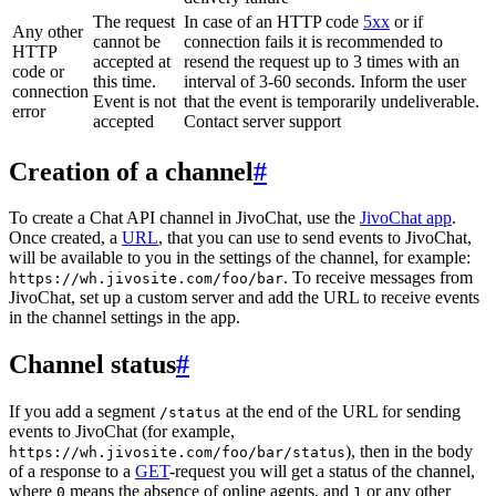
The request
In case of an HTTP code
5xx
or if
Any other
cannot be
connection fails it is recommended to
HTTP
accepted at
resend the request up to 3 times with an
code or
this time.
interval of 3-60 seconds. Inform the user
connection
Event is not
that the event is temporarily undeliverable.
error
accepted
Contact server support
Creation of a channel
#
To create a Chat API channel in JivoChat, use the
JivoChat app
.
Once created, a
URL
, that you can use to send events to JivoChat,
will be available to you in the settings of the channel, for example:
. To receive messages from
https://wh.jivosite.com/foo/bar
JivoChat, set up a custom server and add the URL to receive events
in the channel settings in the app.
Channel status
#
If you add a segment
at the end of the URL for sending
/status
events to JivoChat (for example,
), then in the body
https://wh.jivosite.com/foo/bar/status
of a response to a
GET
-request you will get a status of the channel,
where
means the absence of online agents, and
or any other
0
1