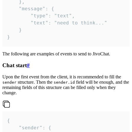
	},

	"message": {

		"type": "text",

		"text": "need to think..."

	}

}
The following are examples of events to send to JivoChat.
Chat start
#
Upon the first event from the client, it is recommended to fill the
structure. Then the
field will be enough, and the
sender
sender.id
remaining fields of this structure can be filled only when they
change.
{

	"sender": {
