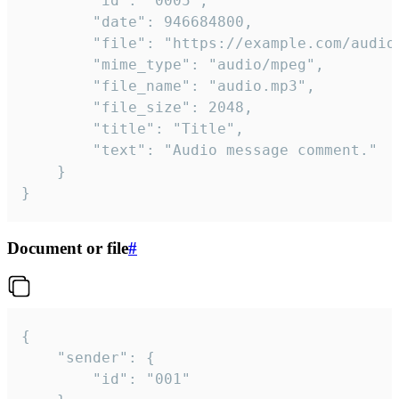
		"id": "0005",

		"date": 946684800,

		"file": "https://example.com/audio.mp3",

		"mime_type": "audio/mpeg",

		"file_name": "audio.mp3",

		"file_size": 2048,

		"title": "Title",

		"text": "Audio message comment."

	}

}
Document or file
#
{

	"sender": {

		"id": "001"
