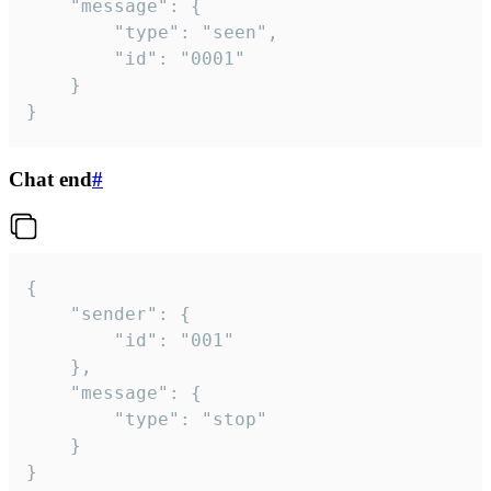
	"message": {

		"type": "seen",

		"id": "0001"

	}

}
Chat end
#
{

	"sender": {

		"id": "001"

	},

	"message": {

		"type": "stop"

	}

}