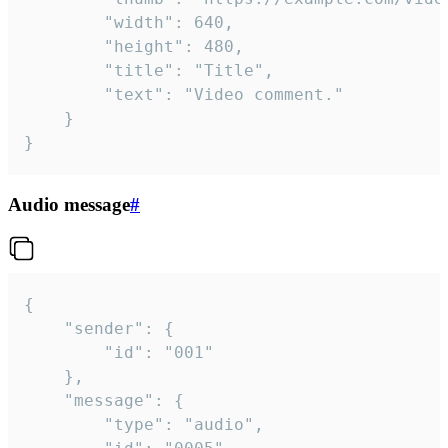
		"width": 640,

		"height": 480,

		"title": "Title",

		"text": "Video comment."

	}

}
Audio message
#
{

	"sender": {

		"id": "001"

	},

	"message": {

		"type": "audio",
