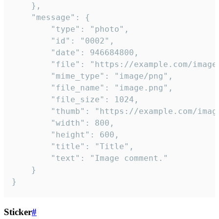
	},

	"message": {

		"type": "photo",

		"id": "0002",

		"date": 946684800,

		"file": "https://example.com/image.png",

		"mime_type": "image/png",

		"file_name": "image.png",

		"file_size": 1024,

		"thumb": "https://example.com/image_thumb.png",

		"width": 800,

		"height": 600,

		"title": "Title",

		"text": "Image comment."

	}

}
Sticker
#