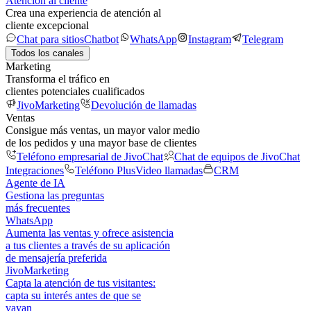
Atención al cliente
Crea una experiencia de atención al
cliente excepcional
Chat para sitios
Chatbot
WhatsApp
Instagram
Telegram
Todos los canales
Marketing
Transforma el tráfico en
clientes potenciales cualificados
JivoMarketing
Devolución de llamadas
Ventas
Consigue más ventas, un mayor valor medio
de los pedidos y una mayor base de clientes
Teléfono empresarial de JivoChat
Chat de equipos de JivoChat
Integraciones
Teléfono Plus
Video llamadas
CRM
Agente de IA
Gestiona las preguntas
más frecuentes
WhatsApp
Aumenta las ventas y ofrece asistencia
a tus clientes a través de su aplicación
de mensajería preferida
JivoMarketing
Capta la atención de tus visitantes:
capta su interés antes de que se
vayan