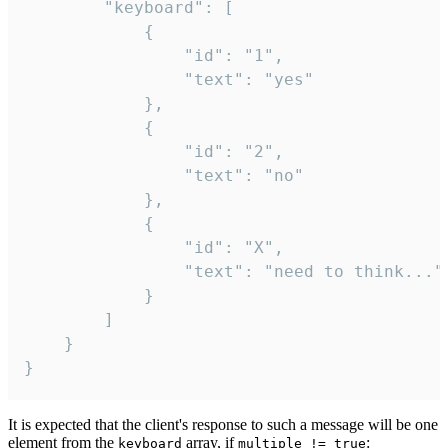
		"keyboard": [

			{

				"id": "1",

				"text": "yes"

			},

			{

				"id": "2",

				"text": "no"

			},

			{

				"id": "X",

				"text": "need to think..."

			}

		]

	}

}
It is expected that the client's response to such a message will be one
element from the
array, if
:
keyboard
multiple != true