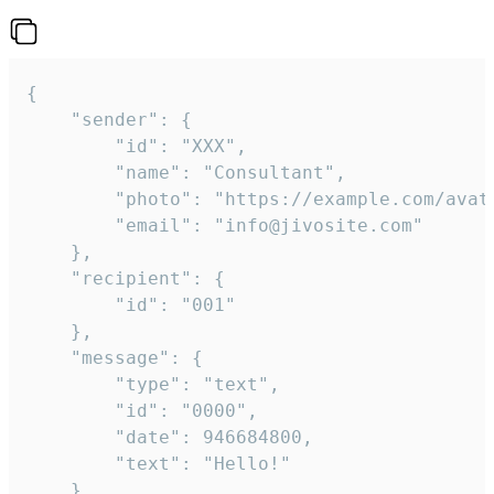
{

	"sender": {

		"id": "XXX",

		"name": "Consultant",

		"photo": "https://example.com/avatar.png",

		"email": "info@jivosite.com"

	},

	"recipient": {

		"id": "001"

	},

	"message": {

		"type": "text",

		"id": "0000",

		"date": 946684800,

		"text": "Hello!"

	}
