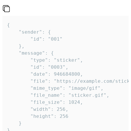
{

	"sender": {

		"id": "001"

	},

	"message": {

		"type": "sticker",

		"id": "0003",

		"date": 946684800,

		"file": "https://example.com/sticker.gif",

		"mime_type": "image/gif",

		"file_name": "sticker.gif",

		"file_size": 1024,

		"width": 256,

		"height": 256

	}

}