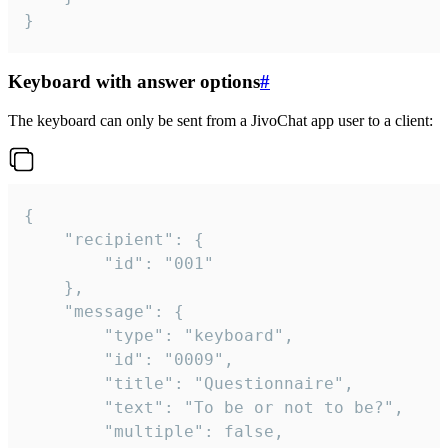
}
Keyboard with answer options
#
The keyboard can only be sent from a JivoChat app user to a client:
{

	"recipient": {

		"id": "001"

	},

	"message": {

		"type": "keyboard",

		"id": "0009",

		"title": "Questionnaire",

		"text": "To be or not to be?",

		"multiple": false,
