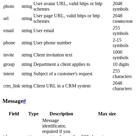
User avatar URL, valid https or http
2048
photo
string
schemes
symbols
User page URL, valid https or http
2048
url
string
schemes
символов
255
email
string
User email
symbols
2-15
phone
string
User phone number
symbols
1000
invite
string
Client invitation text
symbols
group
string
Department a client applies to
10 digits
255
intent
string
Subject of a customer's request
characters
2048
crm_link
string
Client URL in a CRM system
characters
Message
#
Field
Type
Description
Max size
Message
identificator,
required if you