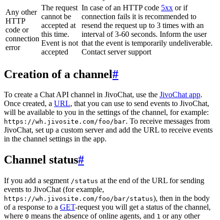
The request
In case of an HTTP code
5xx
or if
Any other
cannot be
connection fails it is recommended to
HTTP
accepted at
resend the request up to 3 times with an
code or
this time.
interval of 3-60 seconds. Inform the user
connection
Event is not
that the event is temporarily undeliverable.
error
accepted
Contact server support
Creation of a channel
#
To create a Chat API channel in JivoChat, use the
JivoChat app
.
Once created, a
URL
, that you can use to send events to JivoChat,
will be available to you in the settings of the channel, for example:
. To receive messages from
https://wh.jivosite.com/foo/bar
JivoChat, set up a custom server and add the URL to receive events
in the channel settings in the app.
Channel status
#
If you add a segment
at the end of the URL for sending
/status
events to JivoChat (for example,
), then in the body
https://wh.jivosite.com/foo/bar/status
of a response to a
GET
-request you will get a status of the channel,
where
means the absence of online agents, and
or any other
0
1