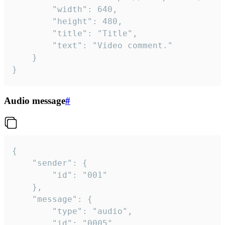
		"width": 640,

		"height": 480,

		"title": "Title",

		"text": "Video comment."

	}

}
Audio message
#
{

	"sender": {

		"id": "001"

	},

	"message": {

		"type": "audio",

		"id": "0005",
