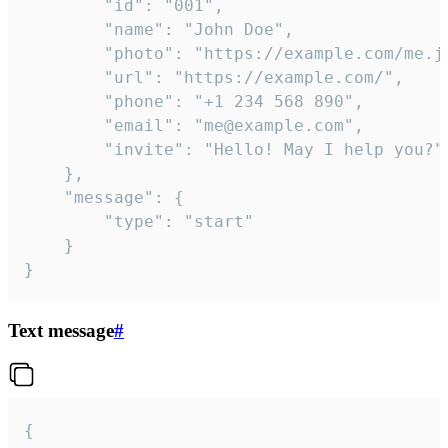
		"id": "001",

		"name": "John Doe",

		"photo": "https://example.com/me.jpg",

		"url": "https://example.com/",

		"phone": "+1 234 568 890",

		"email": "me@example.com",

		"invite": "Hello! May I help you?"

	},

	"message": {

		"type": "start"

	}

}
Text message
#
{
