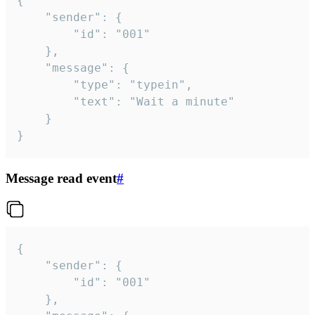
{

	"sender": {

		"id": "001"

	},

	"message": {

		"type": "typein",

		"text": "Wait a minute"

	}

}
Message read event
#
{

	"sender": {

		"id": "001"

	},
