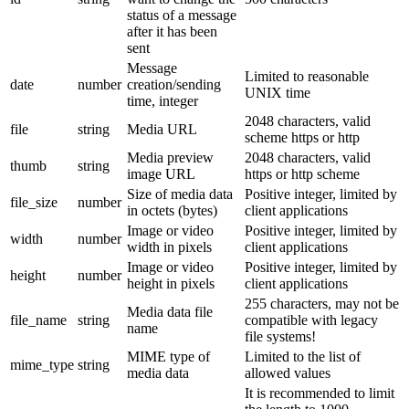
status of a message
after it has been
sent
Message
Limited to reasonable
date
number
creation/sending
UNIX time
time, integer
2048 characters, valid
file
string
Media URL
scheme https or http
Media preview
2048 characters, valid
thumb
string
image URL
https or http scheme
Size of media data
Positive integer, limited by
file_size
number
in octets (bytes)
client applications
Image or video
Positive integer, limited by
width
number
width in pixels
client applications
Image or video
Positive integer, limited by
height
number
height in pixels
client applications
255 characters, may not be
Media data file
file_name
string
compatible with legacy
name
file systems!
MIME type of
Limited to the list of
mime_type
string
media data
allowed values
It is recommended to limit