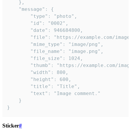
	},

	"message": {

		"type": "photo",

		"id": "0002",

		"date": 946684800,

		"file": "https://example.com/image.png",

		"mime_type": "image/png",

		"file_name": "image.png",

		"file_size": 1024,

		"thumb": "https://example.com/image_thumb.png",

		"width": 800,

		"height": 600,

		"title": "Title",

		"text": "Image comment."

	}

}
Sticker
#