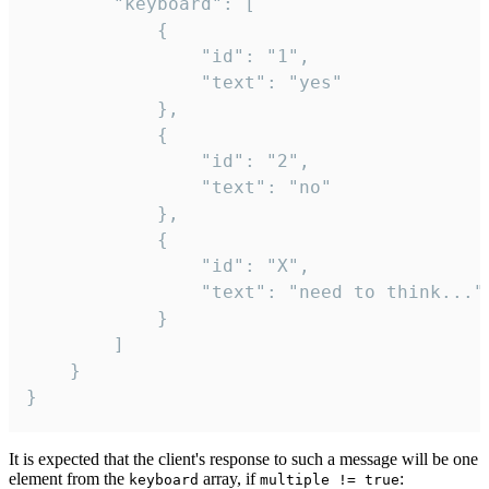
		"keyboard": [

			{

				"id": "1",

				"text": "yes"

			},

			{

				"id": "2",

				"text": "no"

			},

			{

				"id": "X",

				"text": "need to think..."

			}

		]

	}

}
It is expected that the client's response to such a message will be one
element from the
array, if
:
keyboard
multiple != true