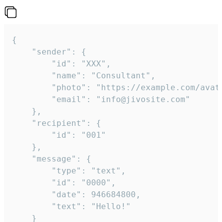
{

	"sender": {

		"id": "XXX",

		"name": "Consultant",

		"photo": "https://example.com/avatar.png",

		"email": "info@jivosite.com"

	},

	"recipient": {

		"id": "001"

	},

	"message": {

		"type": "text",

		"id": "0000",

		"date": 946684800,

		"text": "Hello!"

	}
