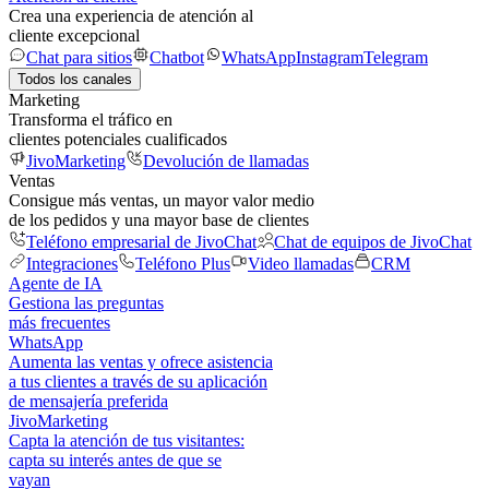
Crea una experiencia de atención al
cliente excepcional
Chat para sitios
Chatbot
WhatsApp
Instagram
Telegram
Todos los canales
Marketing
Transforma el tráfico en
clientes potenciales cualificados
JivoMarketing
Devolución de llamadas
Ventas
Consigue más ventas, un mayor valor medio
de los pedidos y una mayor base de clientes
Teléfono empresarial de JivoChat
Chat de equipos de JivoChat
Integraciones
Teléfono Plus
Video llamadas
CRM
Agente de IA
Gestiona las preguntas
más frecuentes
WhatsApp
Aumenta las ventas y ofrece asistencia
a tus clientes a través de su aplicación
de mensajería preferida
JivoMarketing
Capta la atención de tus visitantes:
capta su interés antes de que se
vayan