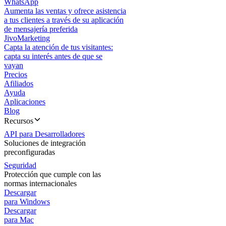
WhatsApp
Aumenta las ventas y ofrece asistencia
a tus clientes a través de su aplicación
de mensajería preferida
JivoMarketing
Capta la atención de tus visitantes:
capta su interés antes de que se
vayan
Precios
Afiliados
Ayuda
Aplicaciones
Blog
Recursos
API para Desarrolladores
Soluciones de integración
preconfiguradas
Seguridad
Protección que cumple con las
normas internacionales
Descargar
para Windows
Descargar
para Mac