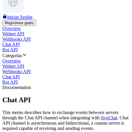
Iniciar Sesión
Regístrese gratis
Overview
Widget API
Webhooks API
Chat API
Bot API
Categorías
Overview
Widget API
Webhooks API
Chat API
Bot API
Documentation
Chat API
This memo describes how to exchange events between servers
through the Chat API channel when integrating with
JivoChat
. Chat
API channel is asynchronous and bidirectional, a custom server is
required capable of receiving and sending events.