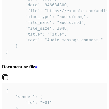
		"date": 946684800,

		"file": "https://example.com/audio.mp3",

		"mime_type": "audio/mpeg",

		"file_name": "audio.mp3",

		"file_size": 2048,

		"title": "Title",

		"text": "Audio message comment."

	}

}
Document or file
#
{

	"sender": {

		"id": "001"

	},
