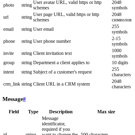
User avatar URL, valid https or http
2048
photo
string
schemes
symbols
User page URL, valid https or http
2048
url
string
schemes
символов
255
email
string
User email
symbols
2-15
phone
string
User phone number
symbols
1000
invite
string
Client invitation text
symbols
group
string
Department a client applies to
10 digits
255
intent
string
Subject of a customer's request
characters
2048
crm_link
string
Client URL in a CRM system
characters
Message
#
Field
Type
Description
Max size
Message
identificator,
required if you
id
string
want to change the
500 characters