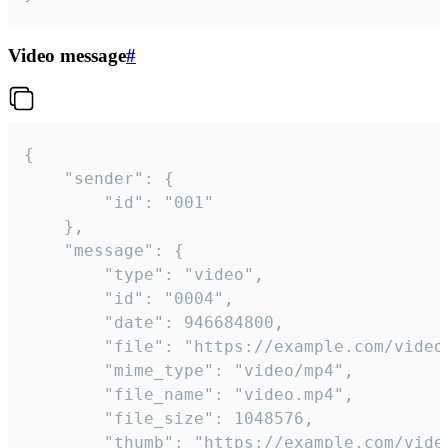
Video message
#
{

	"sender": {

		"id": "001"

	},

	"message": {

		"type": "video",

		"id": "0004",

		"date": 946684800,

		"file": "https://example.com/video.mp4",

		"mime_type": "video/mp4",

		"file_name": "video.mp4",

		"file_size": 1048576,

		"thumb": "https://example.com/video_thumb.png",
