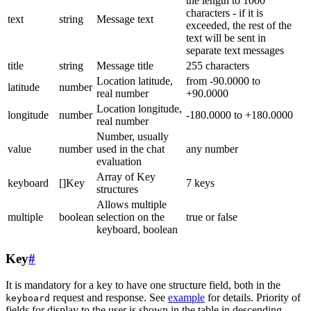
the length to 1000
characters - if it is
text
string
Message text
exceeded, the rest of the
text will be sent in
separate text messages
title
string
Message title
255 characters
Location latitude,
from -90.0000 to
latitude
number
real number
+90.0000
Location longitude,
longitude
number
-180.0000 to +180.0000
real number
Number, usually
value
number
used in the chat
any number
evaluation
Array of Key
keyboard
[]Key
7 keys
structures
Allows multiple
multiple
boolean
selection on the
true or false
keyboard, boolean
Key
#
It is mandatory for a key to have one structure field, both in the
request and response. See
example
for details. Priority of
keyboard
fields for display to the user is shown in the table in descending