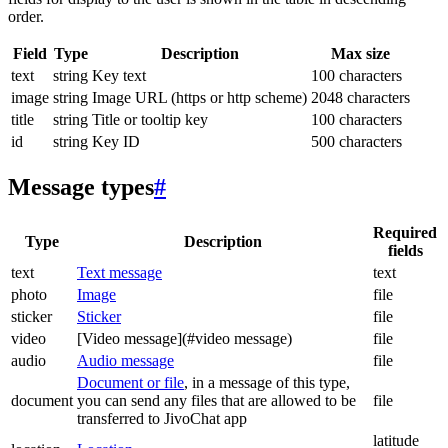
order.
Field
Type
Description
Max size
text
string
Key text
100 characters
image
string
Image URL (https or http scheme)
2048 characters
title
string
Title or tooltip key
100 characters
id
string
Key ID
500 characters
Message types
#
Required
Type
Description
fields
text
Text message
text
photo
Image
file
sticker
Sticker
file
video
[Video message](#video message)
file
audio
Audio message
file
Document or file
, in a message of this type,
document
you can send any files that are allowed to be
file
transferred to JivoChat app
latitude