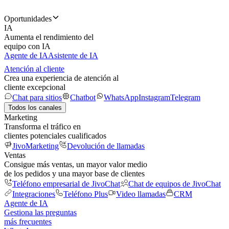
Oportunidades
IA
Aumenta el rendimiento del
equipo con IA
Agente de IA
Asistente de IA
Atención al cliente
Crea una experiencia de atención al
cliente excepcional
Chat para sitios
Chatbot
WhatsApp
Instagram
Telegram
Todos los canales
Marketing
Transforma el tráfico en
clientes potenciales cualificados
JivoMarketing
Devolución de llamadas
Ventas
Consigue más ventas, un mayor valor medio
de los pedidos y una mayor base de clientes
Teléfono empresarial de JivoChat
Chat de equipos de JivoChat
Integraciones
Teléfono Plus
Video llamadas
CRM
Agente de IA
Gestiona las preguntas
más frecuentes