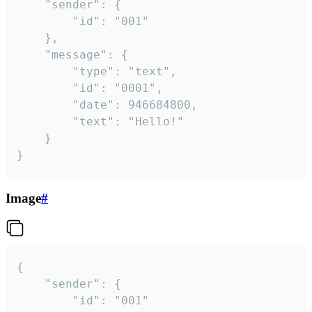
	"sender": {

		"id": "001"

	},

	"message": {

		"type": "text",

		"id": "0001",

		"date": 946684800,

		"text": "Hello!"

	}

}
Image
#
{

	"sender": {

		"id": "001"
