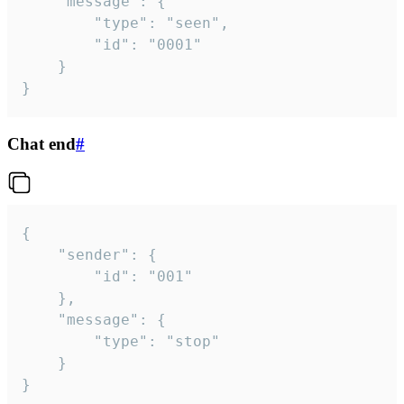
	"message": {

		"type": "seen",

		"id": "0001"

	}

}
Chat end
#
{

	"sender": {

		"id": "001"

	},

	"message": {

		"type": "stop"

	}

}