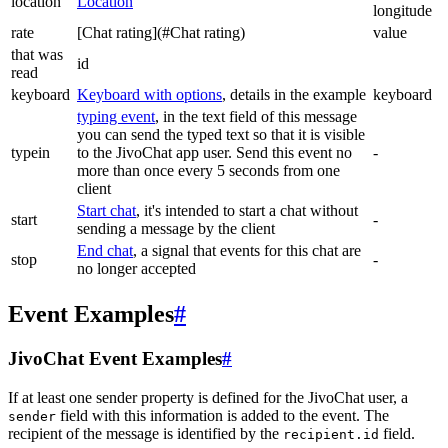
location
Location
longitude
rate
[Chat rating](#Chat rating)
value
that was
id
read
keyboard
Keyboard with options
, details in the example
keyboard
typing event
, in the text field of this message
you can send the typed text so that it is visible
typein
to the JivoChat app user. Send this event no
-
more than once every 5 seconds from one
client
Start chat
, it's intended to start a chat without
start
-
sending a message by the client
End chat
, a signal that events for this chat are
stop
-
no longer accepted
Event Examples
#
JivoChat Event Examples
#
If at least one sender property is defined for the JivoChat user, a
field with this information is added to the event. The
sender
recipient of the message is identified by the
field.
recipient.id