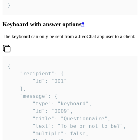
}
Keyboard with answer options
#
The keyboard can only be sent from a JivoChat app user to a client:
{

	"recipient": {

		"id": "001"

	},

	"message": {

		"type": "keyboard",

		"id": "0009",

		"title": "Questionnaire",

		"text": "To be or not to be?",

		"multiple": false,
