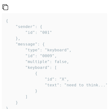
{

	"sender": {

		"id": "001"

	},

	"message": {

		"type": "keyboard",

		"id": "0009",

		"multiple": false,

		"keyboard": [

			{

				"id": "X",

				"text": "need to think..."

			}

		]

	}

}