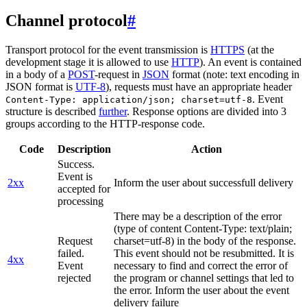
Channel protocol
#
Transport protocol for the event transmission is
HTTPS
(at the
development stage it is allowed to use
HTTP
). An event is contained
in a body of a
POST
-request in
JSON
format (note: text encoding in
JSON format is
UTF-8
), requests must have an appropriate header
. Event
Content-Type: application/json; charset=utf-8
structure is described
further
. Response options are divided into 3
groups according to the HTTP-response code.
Code
Description
Action
Success.
Event is
2xx
Inform the user about successfull delivery
accepted for
processing
There may be a description of the error
(type of content Content-Type: text/plain;
Request
charset=utf-8) in the body of the response.
failed.
This event should not be resubmitted. It is
4xx
Event
necessary to find and correct the error of
rejected
the program or channel settings that led to
the error. Inform the user about the event
delivery failure