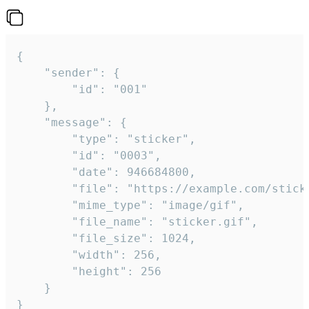
{

	"sender": {

		"id": "001"

	},

	"message": {

		"type": "sticker",

		"id": "0003",

		"date": 946684800,

		"file": "https://example.com/sticker.gif",

		"mime_type": "image/gif",

		"file_name": "sticker.gif",

		"file_size": 1024,

		"width": 256,

		"height": 256

	}

}