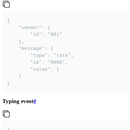
{

	"sender": {

		"id": "001"

	},

	"message": {

		"type": "rate",

		"id": "0008",

		"value": 1

	}

}
Typing event
#