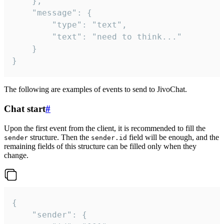
	},

	"message": {

		"type": "text",

		"text": "need to think..."

	}

}
The following are examples of events to send to JivoChat.
Chat start
#
Upon the first event from the client, it is recommended to fill the
structure. Then the
field will be enough, and the
sender
sender.id
remaining fields of this structure can be filled only when they
change.
{

	"sender": {
